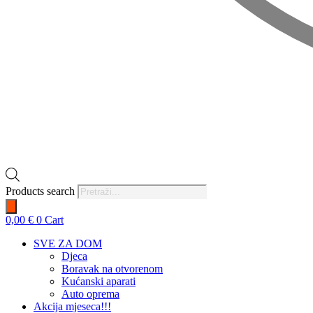
Products search
0,00
€
0
Cart
SVE ZA DOM
Djeca
Boravak na otvorenom
Kućanski aparati
Auto oprema
Akcija mjeseca!!!