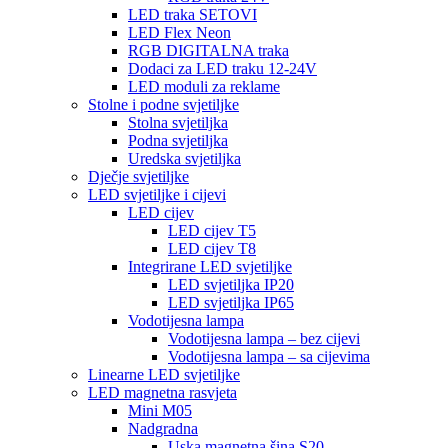
LED traka SETOVI
LED Flex Neon
RGB DIGITALNA traka
Dodaci za LED traku 12-24V
LED moduli za reklame
Stolne i podne svjetiljke
Stolna svjetiljka
Podna svjetiljka
Uredska svjetiljka
Dječje svjetiljke
LED svjetiljke i cijevi
LED cijev
LED cijev T5
LED cijev T8
Integrirane LED svjetiljke
LED svjetiljka IP20
LED svjetiljka IP65
Vodotijesna lampa
Vodotijesna lampa – bez cijevi
Vodotijesna lampa – sa cijevima
Linearne LED svjetiljke
LED magnetna rasvjeta
Mini M05
Nadgradna
Uska magnetna šina S20