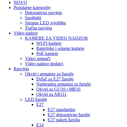
NOVO
Popularne kategorije
Dekorativna rasvjeta
Spotlight
Stropne LED svjetiljke
Tračna rasvjeta
Video nadzor
KAMERE ZA VIDEO NADZOR
WI-FI kamere
Baterijske i solarne kamere
PoE kamere
Video snimači
Video nadzor dodatci
Rasvjeta
Okviri i armature za žarulje
Držač za E27 žarulje
Nadgradna armatura za žarulje
Okviri za GU10 i MR16
Okviri za AR111
LED žarulje
E27
E27 standardne
E27 dekorativne žarulje
E27 paketi žarulja
E14