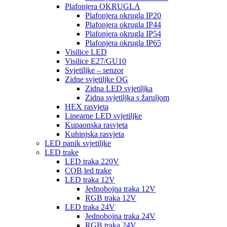
Plafonjera OKRUGLA
Plafonjera okrugla IP20
Plafonjera okrugla IP44
Plafonjera okrugla IP54
Plafonjera okrugla IP65
Visilice LED
Visilice E27/GU10
Svjetiljke – senzor
Zidne svjetiljke OG
Zidna LED svjetiljka
Zidna svjetiljka s žaruljom
HEX rasvjeta
Linearne LED svjetiljke
Kupaonska rasvjeta
Kuhinjska rasvjeta
LED panik svjetiljke
LED trake
LED traka 220V
COB led trake
LED traka 12V
Jednobojna traka 12V
RGB traka 12V
LED traka 24V
Jednobojna traka 24V
RGB traka 24V