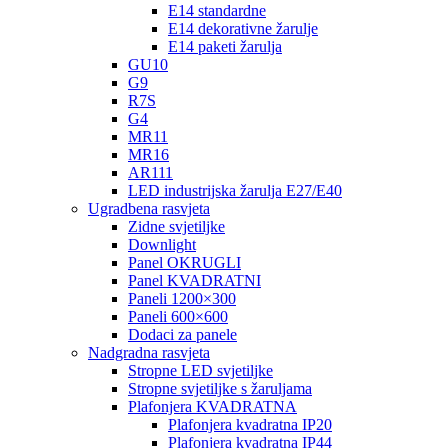
E14 standardne
E14 dekorativne žarulje
E14 paketi žarulja
GU10
G9
R7S
G4
MR11
MR16
AR111
LED industrijska žarulja E27/E40
Ugradbena rasvjeta
Zidne svjetiljke
Downlight
Panel OKRUGLI
Panel KVADRATNI
Paneli 1200×300
Paneli 600×600
Dodaci za panele
Nadgradna rasvjeta
Stropne LED svjetiljke
Stropne svjetiljke s žaruljama
Plafonjera KVADRATNA
Plafonjera kvadratna IP20
Plafonjera kvadratna IP44