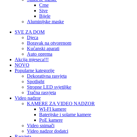
Crne
Sive
Bijele
Aluminijske maske
SVE ZA DOM
Djeca
Boravak na otvorenom
Kućanski aparati
Auto oprema
Akcija mjeseca!!!
NOVO
Popularne kategorije
Dekorativna rasvjeta
Spotlight
Stropne LED svjetiljke
Tračna rasvjeta
Video nadzor
KAMERE ZA VIDEO NADZOR
WI-FI kamere
Baterijske i solarne kamere
PoE kamere
Video snimači
Video nadzor dodatci
Rasvjeta