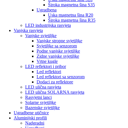
Široka magnetna šina S35
Ugradbena
Uska magnetna šina R20
Široka magnetna šina R35
LED industrijska rasvjeta
Vanjska rasvjeta
Vanjske svjetiljke
Vanjske stropne svjetiljke
Svjetiljke sa senzorom
Podne vanjske svjetiljke
Zidne vanjske svjetiljke
Vrtne kugle
LED reflektori i pribor
Led reflektori
Led reflektori sa senzorom
Dodaci za reflektore
LED ulična rasvjeta
LED ulična SOLARNA rasvjeta
Rasvjetni lanci
Solarne svjetiljke
Bazenske svjetiljke
Ugradbene utičnice
Aluminijski profili
Nadgradni