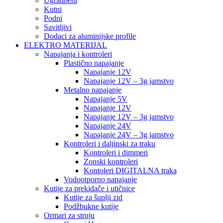
Ugradbeni
Kutni
Podni
Savitljivi
Dodaci za aluminijske profile
ELEKTRO MATERIJAL
Napajanja i kontroleri
Plastično napajanje
Napajanje 12V
Napajanje 12V – 3g jamstvo
Metalno napajanje
Napajanje 5V
Napajanje 12V
Napajanje 12V – 3g jamstvo
Napajanje 24V
Napajanje 24V – 3g jamstvo
Kontroleri i daljinski za traku
Kontroleri i dimmeri
Zonski kontroleri
Kontoleri DIGITALNA traka
Vodootporno napajanje
Kutije za prekidače i utičnice
Kutije za šuplji zid
Podžbukne kutije
Ormari za struju