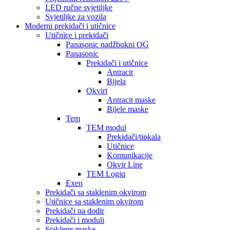
LED ručne svjetiljke
Svjetiljke za vozila
Moderni prekidači i utičnice
Utičnice i prekidači
Panasonic nadžbukni OG
Panasonic
Prekidači i utičnice
Antracit
Bijela
Okviri
Antracit maske
Bijele maske
Tem
TEM modul
Prekidači/tipkala
Utičnice
Komunikacije
Okvir Line
TEM Logiq
Exen
Prekidači sa staklenim okvirom
Utičnice sa staklenim okvirom
Prekidači na dodir
Prekidači i moduli
Staklene maske