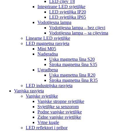
LED cijev T8
Integrirane LED svjetiljke
LED svjetiljka IP20
LED svjetiljka IP65
Vodotijesna lampa
Vodotijesna lampa – bez cijevi
Vodotijesna lampa – sa cijevima
Linearne LED svjetiljke
LED magnetna rasvjeta
Mini M05
Nadgradna
Uska magnetna šina S20
Široka magnetna šina S35
Ugradbena
Uska magnetna šina R20
Široka magnetna šina R35
LED industrijska rasvjeta
Vanjska rasvjeta
Vanjske svjetiljke
Vanjske stropne svjetiljke
Svjetiljke sa senzorom
Podne vanjske svjetiljke
Zidne vanjske svjetiljke
Vrtne kugle
LED reflektori i pribor