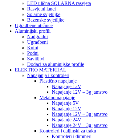
LED ulična SOLARNA rasvjeta
Rasvjetni lanci
Solarne svjetiljke
Bazenske svjetiljke
Ugradbene utičnice
Aluminijski profili
Nadgradni
Ugradbeni
Kutni
Podni
Savitljivi
Dodaci za aluminijske profile
ELEKTRO MATERIJAL
Napajanja i kontroleri
Plastično napajanje
Napajanje 12V
Napajanje 12V – 3g jamstvo
Metalno napajanje
Napajanje 5V
Napajanje 12V
Napajanje 12V – 3g jamstvo
Napajanje 24V
Napajanje 24V – 3g jamstvo
Kontroleri i daljinski za traku
Kontroleri i dimmeri