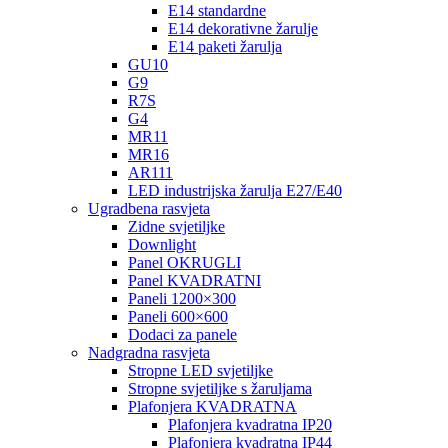
E14 standardne
E14 dekorativne žarulje
E14 paketi žarulja
GU10
G9
R7S
G4
MR11
MR16
AR111
LED industrijska žarulja E27/E40
Ugradbena rasvjeta
Zidne svjetiljke
Downlight
Panel OKRUGLI
Panel KVADRATNI
Paneli 1200×300
Paneli 600×600
Dodaci za panele
Nadgradna rasvjeta
Stropne LED svjetiljke
Stropne svjetiljke s žaruljama
Plafonjera KVADRATNA
Plafonjera kvadratna IP20
Plafonjera kvadratna IP44