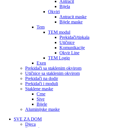
Antracit
Bijela
Okviri
Antracit maske
Bijele maske
Tem
TEM modul
Prekidači/tipkala
Utičnice
Komunikacije
Okvir Line
TEM Logiq
Exen
Prekidači sa staklenim okvirom
Utičnice sa staklenim okvirom
Prekidači na dodir
Prekidači i moduli
Staklene maske
Crne
Sive
Bijele
Aluminijske maske
SVE ZA DOM
Djeca