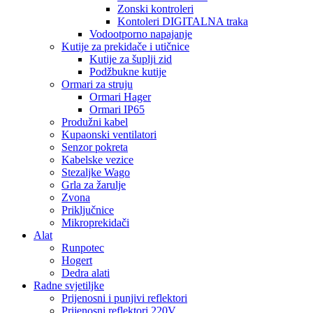
Zonski kontroleri
Kontoleri DIGITALNA traka
Vodootporno napajanje
Kutije za prekidače i utičnice
Kutije za šuplji zid
Podžbukne kutije
Ormari za struju
Ormari Hager
Ormari IP65
Produžni kabel
Kupaonski ventilatori
Senzor pokreta
Kabelske vezice
Stezaljke Wago
Grla za žarulje
Zvona
Priključnice
Mikroprekidači
Alat
Runpotec
Hogert
Dedra alati
Radne svjetiljke
Prijenosni i punjivi reflektori
Prijenosni reflektori 220V