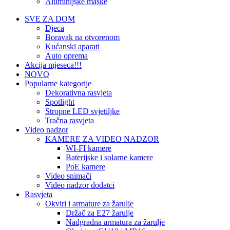
Aluminijske maske
SVE ZA DOM
Djeca
Boravak na otvorenom
Kućanski aparati
Auto oprema
Akcija mjeseca!!!
NOVO
Popularne kategorije
Dekorativna rasvjeta
Spotlight
Stropne LED svjetiljke
Tračna rasvjeta
Video nadzor
KAMERE ZA VIDEO NADZOR
WI-FI kamere
Baterijske i solarne kamere
PoE kamere
Video snimači
Video nadzor dodatci
Rasvjeta
Okviri i armature za žarulje
Držač za E27 žarulje
Nadgradna armatura za žarulje