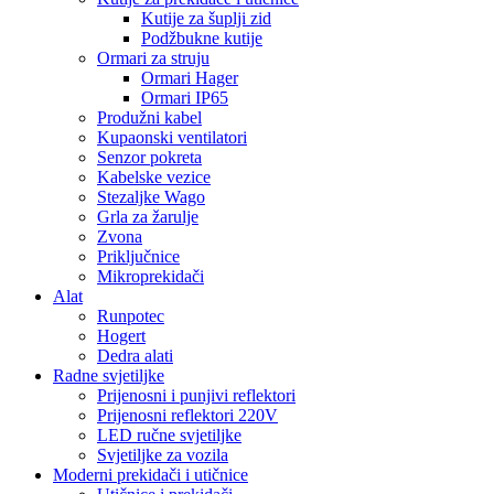
Kutije za šuplji zid
Podžbukne kutije
Ormari za struju
Ormari Hager
Ormari IP65
Produžni kabel
Kupaonski ventilatori
Senzor pokreta
Kabelske vezice
Stezaljke Wago
Grla za žarulje
Zvona
Priključnice
Mikroprekidači
Alat
Runpotec
Hogert
Dedra alati
Radne svjetiljke
Prijenosni i punjivi reflektori
Prijenosni reflektori 220V
LED ručne svjetiljke
Svjetiljke za vozila
Moderni prekidači i utičnice