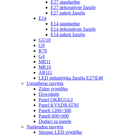
E27 standardne
E27 dekorativne žarulje
E27 paketi žarulja
E14
E14 standardne
E14 dekorativne žarulje
E14 paketi žarulja
GU10
G9
R7S
G4
MR11
MR16
AR111
LED industrijska žarulja E27/E40
Ugradbena rasvjeta
Zidne svjetiljke
Downlight
Panel OKRUGLI
Panel KVADRATNI
Paneli 1200×300
Paneli 600×600
Dodaci za panele
Nadgradna rasvjeta
Stropne LED svjetiljke