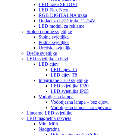
LED traka SETOVI
LED Flex Neon
RGB DIGITALNA traka
Dodaci za LED traku 12-24V
LED moduli za reklame
Stolne i podne svjetiljke
Stolna svjetiljka
Podna svjetiljka
Uredska svjetiljka
Dječje svjetiljke
LED svjetiljke i cijevi
LED cijev
LED cijev T5
LED cijev T8
Integrirane LED svjetiljke
LED svjetiljka IP20
LED svjetiljka IP65
Vodotijesna lampa
Vodotijesna lampa – bez cijevi
Vodotijesna lampa – sa cijevima
Linearne LED svjetiljke
LED magnetna rasvjeta
Mini M05
Nadgradna
Uska magnetna šina S20