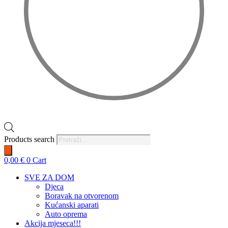
Products search
0,00
€
0
Cart
SVE ZA DOM
Djeca
Boravak na otvorenom
Kućanski aparati
Auto oprema
Akcija mjeseca!!!