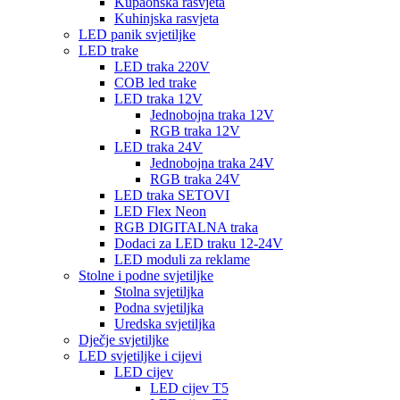
Kupaonska rasvjeta
Kuhinjska rasvjeta
LED panik svjetiljke
LED trake
LED traka 220V
COB led trake
LED traka 12V
Jednobojna traka 12V
RGB traka 12V
LED traka 24V
Jednobojna traka 24V
RGB traka 24V
LED traka SETOVI
LED Flex Neon
RGB DIGITALNA traka
Dodaci za LED traku 12-24V
LED moduli za reklame
Stolne i podne svjetiljke
Stolna svjetiljka
Podna svjetiljka
Uredska svjetiljka
Dječje svjetiljke
LED svjetiljke i cijevi
LED cijev
LED cijev T5