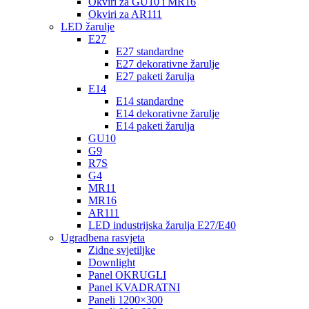
Okviri za GU10 i MR16
Okviri za AR111
LED žarulje
E27
E27 standardne
E27 dekorativne žarulje
E27 paketi žarulja
E14
E14 standardne
E14 dekorativne žarulje
E14 paketi žarulja
GU10
G9
R7S
G4
MR11
MR16
AR111
LED industrijska žarulja E27/E40
Ugradbena rasvjeta
Zidne svjetiljke
Downlight
Panel OKRUGLI
Panel KVADRATNI
Paneli 1200×300