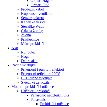
Ormari Hager
Ormari IP65
Produžni kabel
Kupaonski ventilatori
Senzor pokreta
Kabelske vezice
Stezaljke Wago
Grla za žarulje
Zvona
Priključnice
Mikroprekidači
Alat
Runpotec
Hogert
Dedra alati
Radne svjetiljke
Prijenosni i punjivi reflektori
Prijenosni reflektori 220V
LED ručne svjetiljke
Svjetiljke za vozila
Moderni prekidači i utičnice
Utičnice i prekidači
Panasonic nadžbukni OG
Panasonic
Prekidači i utičnice