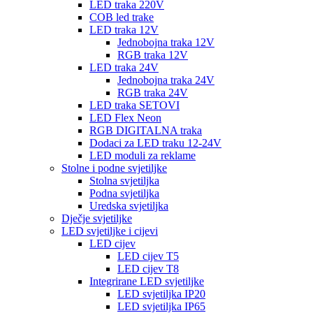
LED traka 220V
COB led trake
LED traka 12V
Jednobojna traka 12V
RGB traka 12V
LED traka 24V
Jednobojna traka 24V
RGB traka 24V
LED traka SETOVI
LED Flex Neon
RGB DIGITALNA traka
Dodaci za LED traku 12-24V
LED moduli za reklame
Stolne i podne svjetiljke
Stolna svjetiljka
Podna svjetiljka
Uredska svjetiljka
Dječje svjetiljke
LED svjetiljke i cijevi
LED cijev
LED cijev T5
LED cijev T8
Integrirane LED svjetiljke
LED svjetiljka IP20
LED svjetiljka IP65