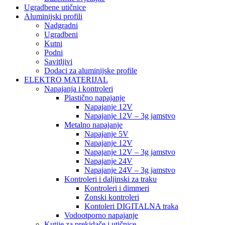
Ugradbene utičnice
Aluminijski profili
Nadgradni
Ugradbeni
Kutni
Podni
Savitljivi
Dodaci za aluminijske profile
ELEKTRO MATERIJAL
Napajanja i kontroleri
Plastično napajanje
Napajanje 12V
Napajanje 12V – 3g jamstvo
Metalno napajanje
Napajanje 5V
Napajanje 12V
Napajanje 12V – 3g jamstvo
Napajanje 24V
Napajanje 24V – 3g jamstvo
Kontroleri i daljinski za traku
Kontroleri i dimmeri
Zonski kontroleri
Kontoleri DIGITALNA traka
Vodootporno napajanje
Kutije za prekidače i utičnice