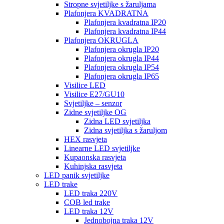
Stropne svjetiljke s žaruljama
Plafonjera KVADRATNA
Plafonjera kvadratna IP20
Plafonjera kvadratna IP44
Plafonjera OKRUGLA
Plafonjera okrugla IP20
Plafonjera okrugla IP44
Plafonjera okrugla IP54
Plafonjera okrugla IP65
Visilice LED
Visilice E27/GU10
Svjetiljke – senzor
Zidne svjetiljke OG
Zidna LED svjetiljka
Zidna svjetiljka s žaruljom
HEX rasvjeta
Linearne LED svjetiljke
Kupaonska rasvjeta
Kuhinjska rasvjeta
LED panik svjetiljke
LED trake
LED traka 220V
COB led trake
LED traka 12V
Jednobojna traka 12V