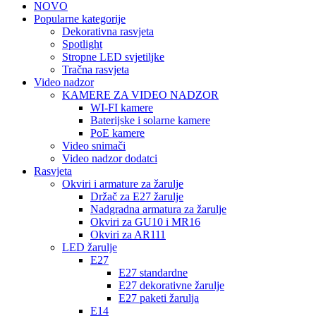
NOVO
Popularne kategorije
Dekorativna rasvjeta
Spotlight
Stropne LED svjetiljke
Tračna rasvjeta
Video nadzor
KAMERE ZA VIDEO NADZOR
WI-FI kamere
Baterijske i solarne kamere
PoE kamere
Video snimači
Video nadzor dodatci
Rasvjeta
Okviri i armature za žarulje
Držač za E27 žarulje
Nadgradna armatura za žarulje
Okviri za GU10 i MR16
Okviri za AR111
LED žarulje
E27
E27 standardne
E27 dekorativne žarulje
E27 paketi žarulja
E14