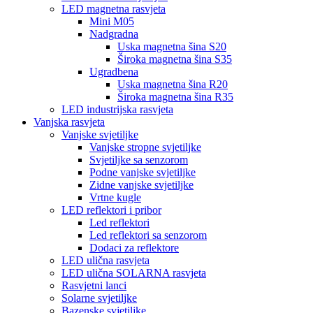
LED magnetna rasvjeta
Mini M05
Nadgradna
Uska magnetna šina S20
Široka magnetna šina S35
Ugradbena
Uska magnetna šina R20
Široka magnetna šina R35
LED industrijska rasvjeta
Vanjska rasvjeta
Vanjske svjetiljke
Vanjske stropne svjetiljke
Svjetiljke sa senzorom
Podne vanjske svjetiljke
Zidne vanjske svjetiljke
Vrtne kugle
LED reflektori i pribor
Led reflektori
Led reflektori sa senzorom
Dodaci za reflektore
LED ulična rasvjeta
LED ulična SOLARNA rasvjeta
Rasvjetni lanci
Solarne svjetiljke
Bazenske svjetiljke