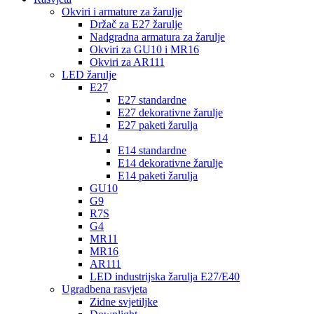
Okviri i armature za žarulje
Držač za E27 žarulje
Nadgradna armatura za žarulje
Okviri za GU10 i MR16
Okviri za AR111
LED žarulje
E27
E27 standardne
E27 dekorativne žarulje
E27 paketi žarulja
E14
E14 standardne
E14 dekorativne žarulje
E14 paketi žarulja
GU10
G9
R7S
G4
MR11
MR16
AR111
LED industrijska žarulja E27/E40
Ugradbena rasvjeta
Zidne svjetiljke