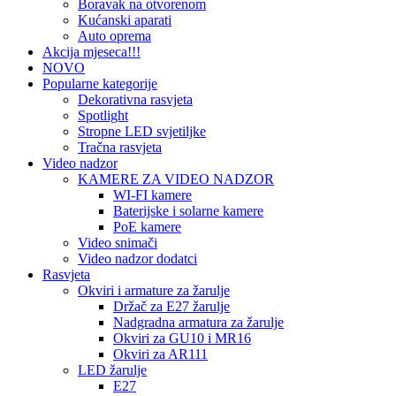
Boravak na otvorenom
Kućanski aparati
Auto oprema
Akcija mjeseca!!!
NOVO
Popularne kategorije
Dekorativna rasvjeta
Spotlight
Stropne LED svjetiljke
Tračna rasvjeta
Video nadzor
KAMERE ZA VIDEO NADZOR
WI-FI kamere
Baterijske i solarne kamere
PoE kamere
Video snimači
Video nadzor dodatci
Rasvjeta
Okviri i armature za žarulje
Držač za E27 žarulje
Nadgradna armatura za žarulje
Okviri za GU10 i MR16
Okviri za AR111
LED žarulje
E27