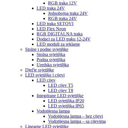
RGB traka 12V
LED traka 24V
Jednobojna traka 24V
RGB traka 24V
LED traka SETOVI
LED Flex Neon
RGB DIGITALNA traka
Dodaci za LED traku 12-24V
LED moduli za reklame
Stolne i podne svjetiljke
Stolna svjetiljka
Podna svjetiljka
Uredska svjetiljka
Dječje svjetiljke
LED svjetiljke i cijevi
LED cijev
LED cijev T5
LED cijev T8
Integrirane LED svjetiljke
LED svjetiljka IP20
LED svjetiljka IP65
Vodotijesna lampa
Vodotijesna lampa – bez cijevi
Vodotijesna lampa – sa cijevima
Linearne LED svjetiljke