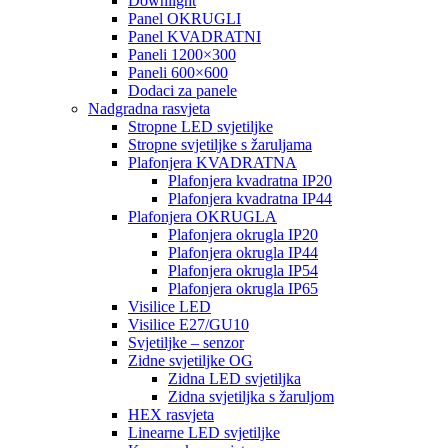
Downlight
Panel OKRUGLI
Panel KVADRATNI
Paneli 1200×300
Paneli 600×600
Dodaci za panele
Nadgradna rasvjeta
Stropne LED svjetiljke
Stropne svjetiljke s žaruljama
Plafonjera KVADRATNA
Plafonjera kvadratna IP20
Plafonjera kvadratna IP44
Plafonjera OKRUGLA
Plafonjera okrugla IP20
Plafonjera okrugla IP44
Plafonjera okrugla IP54
Plafonjera okrugla IP65
Visilice LED
Visilice E27/GU10
Svjetiljke – senzor
Zidne svjetiljke OG
Zidna LED svjetiljka
Zidna svjetiljka s žaruljom
HEX rasvjeta
Linearne LED svjetiljke