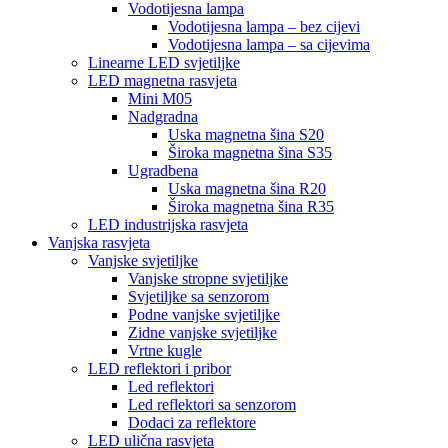
Vodotijesna lampa
Vodotijesna lampa – bez cijevi
Vodotijesna lampa – sa cijevima
Linearne LED svjetiljke
LED magnetna rasvjeta
Mini M05
Nadgradna
Uska magnetna šina S20
Široka magnetna šina S35
Ugradbena
Uska magnetna šina R20
Široka magnetna šina R35
LED industrijska rasvjeta
Vanjska rasvjeta
Vanjske svjetiljke
Vanjske stropne svjetiljke
Svjetiljke sa senzorom
Podne vanjske svjetiljke
Zidne vanjske svjetiljke
Vrtne kugle
LED reflektori i pribor
Led reflektori
Led reflektori sa senzorom
Dodaci za reflektore
LED ulična rasvjeta