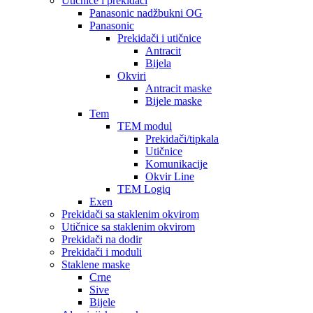
Utičnice i prekidači
Panasonic nadžbukni OG
Panasonic
Prekidači i utičnice
Antracit
Bijela
Okviri
Antracit maske
Bijele maske
Tem
TEM modul
Prekidači/tipkala
Utičnice
Komunikacije
Okvir Line
TEM Logiq
Exen
Prekidači sa staklenim okvirom
Utičnice sa staklenim okvirom
Prekidači na dodir
Prekidači i moduli
Staklene maske
Crne
Sive
Bijele