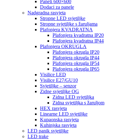
Paneli 600×600
Dodaci za panele
Nadgradna rasvjeta
Stropne LED svjetiljke
Stropne svjetiljke s žaruljama
Plafonjera KVADRATNA
Plafonjera kvadratna IP20
Plafonjera kvadratna IP44
Plafonjera OKRUGLA
Plafonjera okrugla IP20
Plafonjera okrugla IP44
Plafonjera okrugla IP54
Plafonjera okrugla IP65
Visilice LED
Visilice E27/GU10
Svjetiljke – senzor
Zidne svjetiljke OG
Zidna LED svjetiljka
Zidna svjetiljka s žaruljom
HEX rasvjeta
Linearne LED svjetiljke
Kupaonska rasvjeta
Kuhinjska rasvjeta
LED panik svjetiljke
LED trake