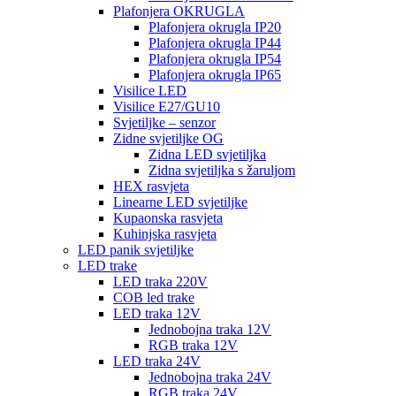
Plafonjera OKRUGLA
Plafonjera okrugla IP20
Plafonjera okrugla IP44
Plafonjera okrugla IP54
Plafonjera okrugla IP65
Visilice LED
Visilice E27/GU10
Svjetiljke – senzor
Zidne svjetiljke OG
Zidna LED svjetiljka
Zidna svjetiljka s žaruljom
HEX rasvjeta
Linearne LED svjetiljke
Kupaonska rasvjeta
Kuhinjska rasvjeta
LED panik svjetiljke
LED trake
LED traka 220V
COB led trake
LED traka 12V
Jednobojna traka 12V
RGB traka 12V
LED traka 24V
Jednobojna traka 24V
RGB traka 24V