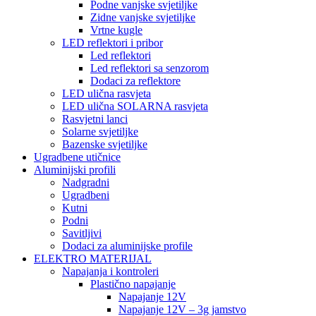
Podne vanjske svjetiljke
Zidne vanjske svjetiljke
Vrtne kugle
LED reflektori i pribor
Led reflektori
Led reflektori sa senzorom
Dodaci za reflektore
LED ulična rasvjeta
LED ulična SOLARNA rasvjeta
Rasvjetni lanci
Solarne svjetiljke
Bazenske svjetiljke
Ugradbene utičnice
Aluminijski profili
Nadgradni
Ugradbeni
Kutni
Podni
Savitljivi
Dodaci za aluminijske profile
ELEKTRO MATERIJAL
Napajanja i kontroleri
Plastično napajanje
Napajanje 12V
Napajanje 12V – 3g jamstvo