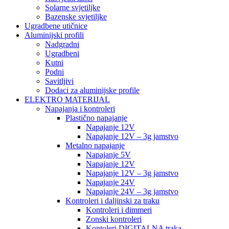
Solarne svjetiljke
Bazenske svjetiljke
Ugradbene utičnice
Aluminijski profili
Nadgradni
Ugradbeni
Kutni
Podni
Savitljivi
Dodaci za aluminijske profile
ELEKTRO MATERIJAL
Napajanja i kontroleri
Plastično napajanje
Napajanje 12V
Napajanje 12V – 3g jamstvo
Metalno napajanje
Napajanje 5V
Napajanje 12V
Napajanje 12V – 3g jamstvo
Napajanje 24V
Napajanje 24V – 3g jamstvo
Kontroleri i daljinski za traku
Kontroleri i dimmeri
Zonski kontroleri
Kontoleri DIGITALNA traka