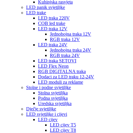
Kuhinjska rasvjeta
LED panik svjetiljke
LED trake
LED traka 220V
COB led trake
LED traka 12V
Jednobojna traka 12V
RGB traka 12V
LED traka 24V
Jednobojna traka 24V
RGB traka 24V
LED traka SETOVI
LED Flex Neon
RGB DIGITALNA traka
Dodaci za LED traku 12-24V
LED moduli za reklame
Stolne i podne svjetiljke
Stolna svjetiljka
Podna svjetiljka
Uredska svjetiljka
Dječje svjetiljke
LED svjetiljke i cijevi
LED cijev
LED cijev T5
LED cijev T8