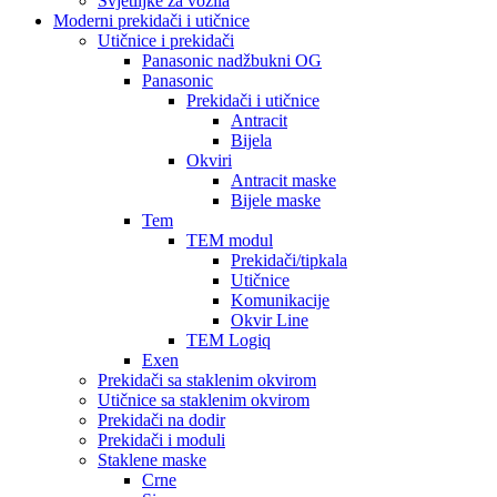
Svjetiljke za vozila
Moderni prekidači i utičnice
Utičnice i prekidači
Panasonic nadžbukni OG
Panasonic
Prekidači i utičnice
Antracit
Bijela
Okviri
Antracit maske
Bijele maske
Tem
TEM modul
Prekidači/tipkala
Utičnice
Komunikacije
Okvir Line
TEM Logiq
Exen
Prekidači sa staklenim okvirom
Utičnice sa staklenim okvirom
Prekidači na dodir
Prekidači i moduli
Staklene maske
Crne