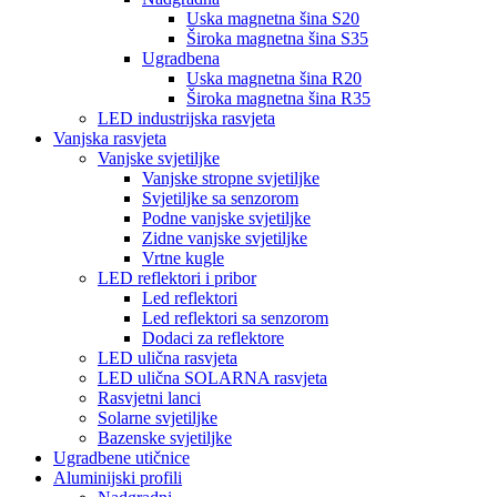
Uska magnetna šina S20
Široka magnetna šina S35
Ugradbena
Uska magnetna šina R20
Široka magnetna šina R35
LED industrijska rasvjeta
Vanjska rasvjeta
Vanjske svjetiljke
Vanjske stropne svjetiljke
Svjetiljke sa senzorom
Podne vanjske svjetiljke
Zidne vanjske svjetiljke
Vrtne kugle
LED reflektori i pribor
Led reflektori
Led reflektori sa senzorom
Dodaci za reflektore
LED ulična rasvjeta
LED ulična SOLARNA rasvjeta
Rasvjetni lanci
Solarne svjetiljke
Bazenske svjetiljke
Ugradbene utičnice
Aluminijski profili