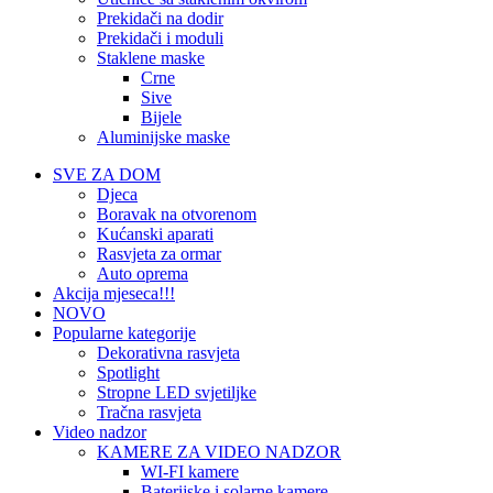
Prekidači na dodir
Prekidači i moduli
Staklene maske
Crne
Sive
Bijele
Aluminijske maske
SVE ZA DOM
Djeca
Boravak na otvorenom
Kućanski aparati
Rasvjeta za ormar
Auto oprema
Akcija mjeseca!!!
NOVO
Popularne kategorije
Dekorativna rasvjeta
Spotlight
Stropne LED svjetiljke
Tračna rasvjeta
Video nadzor
KAMERE ZA VIDEO NADZOR
WI-FI kamere
Baterijske i solarne kamere