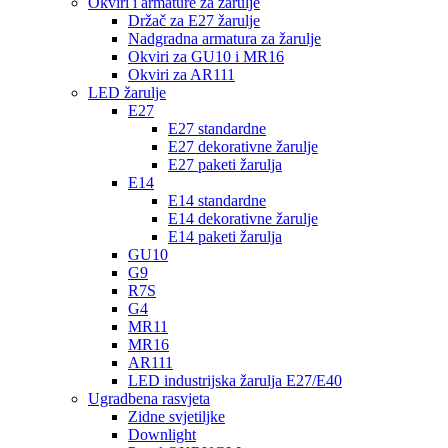
Okviri i armature za žarulje
Držač za E27 žarulje
Nadgradna armatura za žarulje
Okviri za GU10 i MR16
Okviri za AR111
LED žarulje
E27
E27 standardne
E27 dekorativne žarulje
E27 paketi žarulja
E14
E14 standardne
E14 dekorativne žarulje
E14 paketi žarulja
GU10
G9
R7S
G4
MR11
MR16
AR111
LED industrijska žarulja E27/E40
Ugradbena rasvjeta
Zidne svjetiljke
Downlight