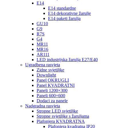
E14
E14 standardne
E14 dekorativne žarulje
E14 paketi žarulja
GU10
G9
R7S
G4
MR11
MR16
AR111
LED industrijska žarulja E27/E40
Ugradbena rasvjeta
Zidne svjetiljke
Downlight
Panel OKRUGLI
Panel KVADRATNI
Paneli 1200×300
Paneli 600×600
Dodaci za panele
Nadgradna rasvjeta
Stropne LED svjetiljke
Stropne svjetiljke s žaruljama
Plafonjera KVADRATNA
Plafonjera kvadratna IP20