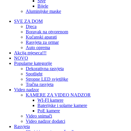
Sive
Bijele
Aluminijske maske
SVE ZA DOM
Djeca
Boravak na otvorenom
Kućanski aparati
Rasvjeta za ormar
Auto oprema
Akcija mjeseca!!!
NOVO
Popularne kategorije
Dekorativna rasvjeta
Spotlight
Stropne LED svjetiljke
Tračna rasvjeta
Video nadzor
KAMERE ZA VIDEO NADZOR
WI-FI kamere
Baterijske i solarne kamere
PoE kamere
Video snimači
Video nadzor dodatci
Rasvjeta