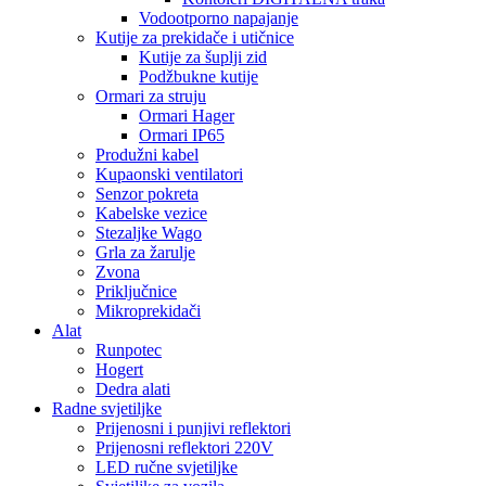
Vodootporno napajanje
Kutije za prekidače i utičnice
Kutije za šuplji zid
Podžbukne kutije
Ormari za struju
Ormari Hager
Ormari IP65
Produžni kabel
Kupaonski ventilatori
Senzor pokreta
Kabelske vezice
Stezaljke Wago
Grla za žarulje
Zvona
Priključnice
Mikroprekidači
Alat
Runpotec
Hogert
Dedra alati
Radne svjetiljke
Prijenosni i punjivi reflektori
Prijenosni reflektori 220V
LED ručne svjetiljke