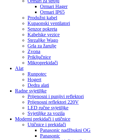
Ormari za struju
Ormari Hager
Ormari IP65
Produžni kabel
Kupaonski ventilatori
Senzor pokreta
Kabelske vezice
Stezaljke Wago
Grla za žarulje
Zvona
Priključnice
Mikroprekidači
Alat
Runpotec
Hogert
Dedra alati
Radne svjetiljke
Prijenosni i punjivi reflektori
Prijenosni reflektori 220V
LED ručne svjetiljke
Svjetiljke za vozila
Moderni prekidači i utičnice
Utičnice i prekidači
Panasonic nadžbukni OG
Panasonic