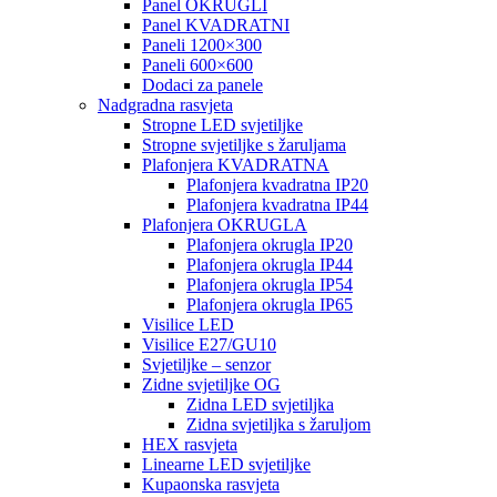
Panel OKRUGLI
Panel KVADRATNI
Paneli 1200×300
Paneli 600×600
Dodaci za panele
Nadgradna rasvjeta
Stropne LED svjetiljke
Stropne svjetiljke s žaruljama
Plafonjera KVADRATNA
Plafonjera kvadratna IP20
Plafonjera kvadratna IP44
Plafonjera OKRUGLA
Plafonjera okrugla IP20
Plafonjera okrugla IP44
Plafonjera okrugla IP54
Plafonjera okrugla IP65
Visilice LED
Visilice E27/GU10
Svjetiljke – senzor
Zidne svjetiljke OG
Zidna LED svjetiljka
Zidna svjetiljka s žaruljom
HEX rasvjeta
Linearne LED svjetiljke
Kupaonska rasvjeta