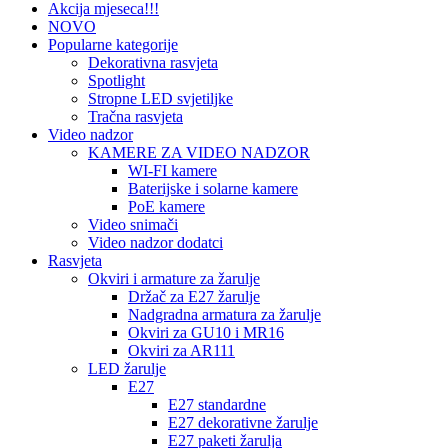
Akcija mjeseca!!!
NOVO
Popularne kategorije
Dekorativna rasvjeta
Spotlight
Stropne LED svjetiljke
Tračna rasvjeta
Video nadzor
KAMERE ZA VIDEO NADZOR
WI-FI kamere
Baterijske i solarne kamere
PoE kamere
Video snimači
Video nadzor dodatci
Rasvjeta
Okviri i armature za žarulje
Držač za E27 žarulje
Nadgradna armatura za žarulje
Okviri za GU10 i MR16
Okviri za AR111
LED žarulje
E27
E27 standardne
E27 dekorativne žarulje
E27 paketi žarulja