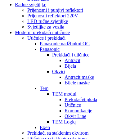
Radne svjetiljke
Prijenosni i punjivi reflektori
Prijenosni reflektori 220V
LED ručne svjetiljke
Svjetiljke za vozila
Moderni prekidači i utičnice
Utičnice i prekidači
Panasonic nadžbukni OG
Panasonic
Prekidači i utičnice
Antracit
Bijela
Okviri
Antracit maske
Bijele maske
Tem
TEM modul
Prekidači/tipkala
Utičnice
Komunikacije
Okvir Line
TEM Logiq
Exen
Prekidači sa staklenim okvirom
Utičnice sa staklenim okvirom