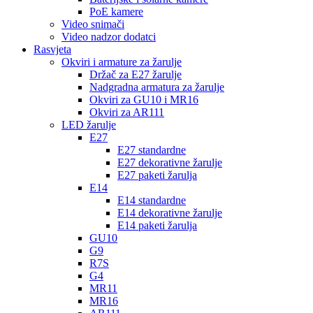
PoE kamere
Video snimači
Video nadzor dodatci
Rasvjeta
Okviri i armature za žarulje
Držač za E27 žarulje
Nadgradna armatura za žarulje
Okviri za GU10 i MR16
Okviri za AR111
LED žarulje
E27
E27 standardne
E27 dekorativne žarulje
E27 paketi žarulja
E14
E14 standardne
E14 dekorativne žarulje
E14 paketi žarulja
GU10
G9
R7S
G4
MR11
MR16