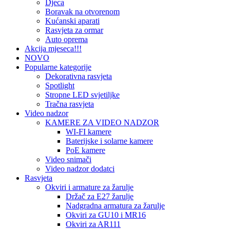
Djeca
Boravak na otvorenom
Kućanski aparati
Rasvjeta za ormar
Auto oprema
Akcija mjeseca!!!
NOVO
Popularne kategorije
Dekorativna rasvjeta
Spotlight
Stropne LED svjetiljke
Tračna rasvjeta
Video nadzor
KAMERE ZA VIDEO NADZOR
WI-FI kamere
Baterijske i solarne kamere
PoE kamere
Video snimači
Video nadzor dodatci
Rasvjeta
Okviri i armature za žarulje
Držač za E27 žarulje
Nadgradna armatura za žarulje
Okviri za GU10 i MR16
Okviri za AR111