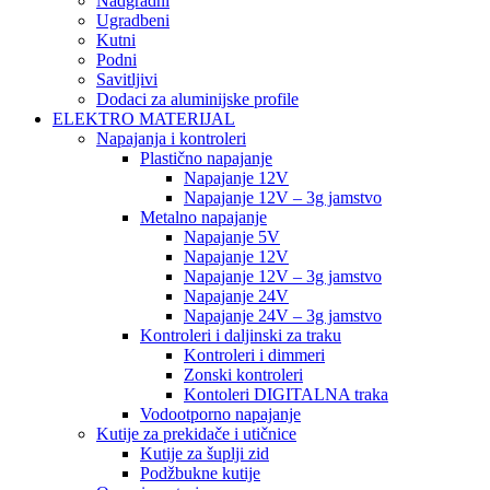
Nadgradni
Ugradbeni
Kutni
Podni
Savitljivi
Dodaci za aluminijske profile
ELEKTRO MATERIJAL
Napajanja i kontroleri
Plastično napajanje
Napajanje 12V
Napajanje 12V – 3g jamstvo
Metalno napajanje
Napajanje 5V
Napajanje 12V
Napajanje 12V – 3g jamstvo
Napajanje 24V
Napajanje 24V – 3g jamstvo
Kontroleri i daljinski za traku
Kontroleri i dimmeri
Zonski kontroleri
Kontoleri DIGITALNA traka
Vodootporno napajanje
Kutije za prekidače i utičnice
Kutije za šuplji zid
Podžbukne kutije