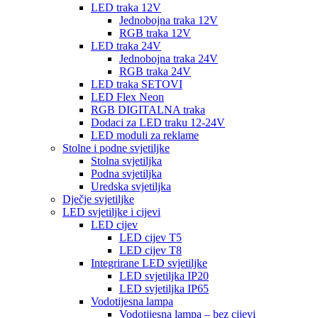
LED traka 12V
Jednobojna traka 12V
RGB traka 12V
LED traka 24V
Jednobojna traka 24V
RGB traka 24V
LED traka SETOVI
LED Flex Neon
RGB DIGITALNA traka
Dodaci za LED traku 12-24V
LED moduli za reklame
Stolne i podne svjetiljke
Stolna svjetiljka
Podna svjetiljka
Uredska svjetiljka
Dječje svjetiljke
LED svjetiljke i cijevi
LED cijev
LED cijev T5
LED cijev T8
Integrirane LED svjetiljke
LED svjetiljka IP20
LED svjetiljka IP65
Vodotijesna lampa
Vodotijesna lampa – bez cijevi