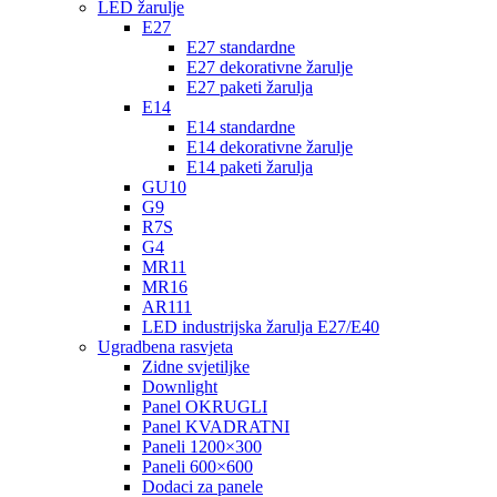
LED žarulje
E27
E27 standardne
E27 dekorativne žarulje
E27 paketi žarulja
E14
E14 standardne
E14 dekorativne žarulje
E14 paketi žarulja
GU10
G9
R7S
G4
MR11
MR16
AR111
LED industrijska žarulja E27/E40
Ugradbena rasvjeta
Zidne svjetiljke
Downlight
Panel OKRUGLI
Panel KVADRATNI
Paneli 1200×300
Paneli 600×600
Dodaci za panele