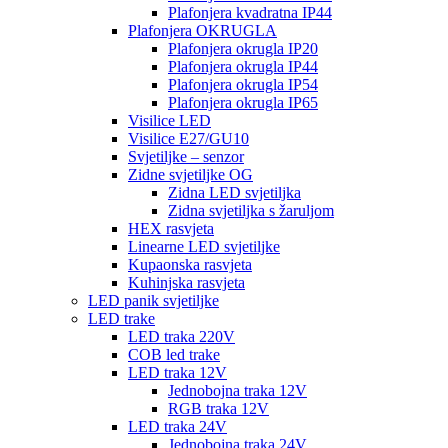
Plafonjera kvadratna IP44
Plafonjera OKRUGLA
Plafonjera okrugla IP20
Plafonjera okrugla IP44
Plafonjera okrugla IP54
Plafonjera okrugla IP65
Visilice LED
Visilice E27/GU10
Svjetiljke – senzor
Zidne svjetiljke OG
Zidna LED svjetiljka
Zidna svjetiljka s žaruljom
HEX rasvjeta
Linearne LED svjetiljke
Kupaonska rasvjeta
Kuhinjska rasvjeta
LED panik svjetiljke
LED trake
LED traka 220V
COB led trake
LED traka 12V
Jednobojna traka 12V
RGB traka 12V
LED traka 24V
Jednobojna traka 24V