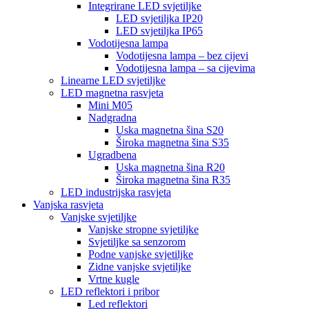
Integrirane LED svjetiljke
LED svjetiljka IP20
LED svjetiljka IP65
Vodotijesna lampa
Vodotijesna lampa – bez cijevi
Vodotijesna lampa – sa cijevima
Linearne LED svjetiljke
LED magnetna rasvjeta
Mini M05
Nadgradna
Uska magnetna šina S20
Široka magnetna šina S35
Ugradbena
Uska magnetna šina R20
Široka magnetna šina R35
LED industrijska rasvjeta
Vanjska rasvjeta
Vanjske svjetiljke
Vanjske stropne svjetiljke
Svjetiljke sa senzorom
Podne vanjske svjetiljke
Zidne vanjske svjetiljke
Vrtne kugle
LED reflektori i pribor
Led reflektori