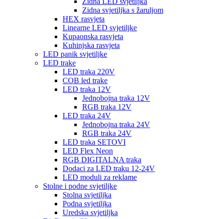
Zidna LED svjetiljka
Zidna svjetiljka s žaruljom
HEX rasvjeta
Linearne LED svjetiljke
Kupaonska rasvjeta
Kuhinjska rasvjeta
LED panik svjetiljke
LED trake
LED traka 220V
COB led trake
LED traka 12V
Jednobojna traka 12V
RGB traka 12V
LED traka 24V
Jednobojna traka 24V
RGB traka 24V
LED traka SETOVI
LED Flex Neon
RGB DIGITALNA traka
Dodaci za LED traku 12-24V
LED moduli za reklame
Stolne i podne svjetiljke
Stolna svjetiljka
Podna svjetiljka
Uredska svjetiljka