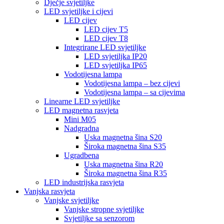
Dječje svjetiljke
LED svjetiljke i cijevi
LED cijev
LED cijev T5
LED cijev T8
Integrirane LED svjetiljke
LED svjetiljka IP20
LED svjetiljka IP65
Vodotijesna lampa
Vodotijesna lampa – bez cijevi
Vodotijesna lampa – sa cijevima
Linearne LED svjetiljke
LED magnetna rasvjeta
Mini M05
Nadgradna
Uska magnetna šina S20
Široka magnetna šina S35
Ugradbena
Uska magnetna šina R20
Široka magnetna šina R35
LED industrijska rasvjeta
Vanjska rasvjeta
Vanjske svjetiljke
Vanjske stropne svjetiljke
Svjetiljke sa senzorom