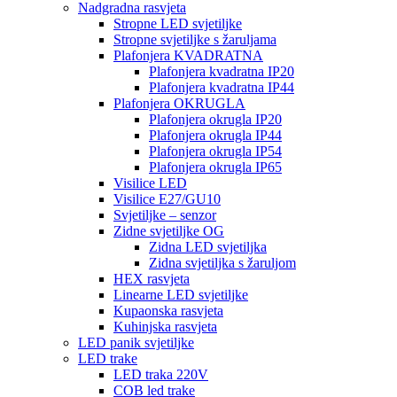
Nadgradna rasvjeta
Stropne LED svjetiljke
Stropne svjetiljke s žaruljama
Plafonjera KVADRATNA
Plafonjera kvadratna IP20
Plafonjera kvadratna IP44
Plafonjera OKRUGLA
Plafonjera okrugla IP20
Plafonjera okrugla IP44
Plafonjera okrugla IP54
Plafonjera okrugla IP65
Visilice LED
Visilice E27/GU10
Svjetiljke – senzor
Zidne svjetiljke OG
Zidna LED svjetiljka
Zidna svjetiljka s žaruljom
HEX rasvjeta
Linearne LED svjetiljke
Kupaonska rasvjeta
Kuhinjska rasvjeta
LED panik svjetiljke
LED trake
LED traka 220V
COB led trake