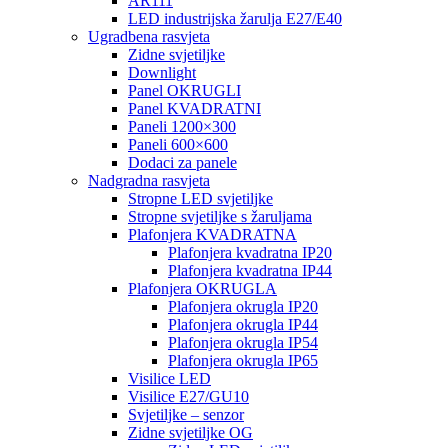
AR111
LED industrijska žarulja E27/E40
Ugradbena rasvjeta
Zidne svjetiljke
Downlight
Panel OKRUGLI
Panel KVADRATNI
Paneli 1200×300
Paneli 600×600
Dodaci za panele
Nadgradna rasvjeta
Stropne LED svjetiljke
Stropne svjetiljke s žaruljama
Plafonjera KVADRATNA
Plafonjera kvadratna IP20
Plafonjera kvadratna IP44
Plafonjera OKRUGLA
Plafonjera okrugla IP20
Plafonjera okrugla IP44
Plafonjera okrugla IP54
Plafonjera okrugla IP65
Visilice LED
Visilice E27/GU10
Svjetiljke – senzor
Zidne svjetiljke OG