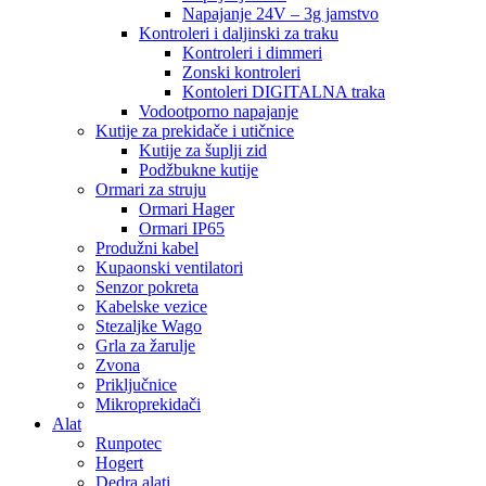
Napajanje 24V – 3g jamstvo
Kontroleri i daljinski za traku
Kontroleri i dimmeri
Zonski kontroleri
Kontoleri DIGITALNA traka
Vodootporno napajanje
Kutije za prekidače i utičnice
Kutije za šuplji zid
Podžbukne kutije
Ormari za struju
Ormari Hager
Ormari IP65
Produžni kabel
Kupaonski ventilatori
Senzor pokreta
Kabelske vezice
Stezaljke Wago
Grla za žarulje
Zvona
Priključnice
Mikroprekidači
Alat
Runpotec
Hogert
Dedra alati