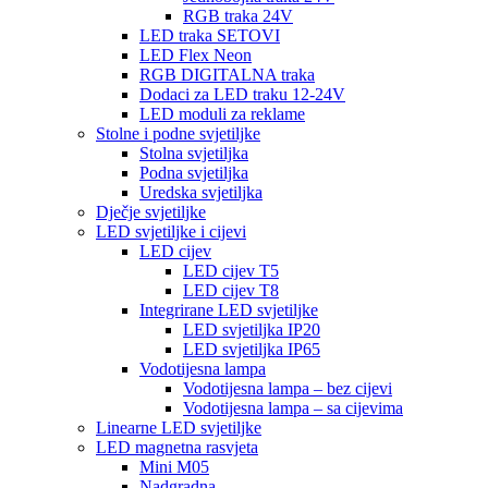
RGB traka 24V
LED traka SETOVI
LED Flex Neon
RGB DIGITALNA traka
Dodaci za LED traku 12-24V
LED moduli za reklame
Stolne i podne svjetiljke
Stolna svjetiljka
Podna svjetiljka
Uredska svjetiljka
Dječje svjetiljke
LED svjetiljke i cijevi
LED cijev
LED cijev T5
LED cijev T8
Integrirane LED svjetiljke
LED svjetiljka IP20
LED svjetiljka IP65
Vodotijesna lampa
Vodotijesna lampa – bez cijevi
Vodotijesna lampa – sa cijevima
Linearne LED svjetiljke
LED magnetna rasvjeta
Mini M05
Nadgradna