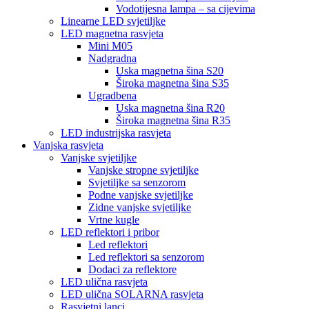
Vodotijesna lampa – sa cijevima
Linearne LED svjetiljke
LED magnetna rasvjeta
Mini M05
Nadgradna
Uska magnetna šina S20
Široka magnetna šina S35
Ugradbena
Uska magnetna šina R20
Široka magnetna šina R35
LED industrijska rasvjeta
Vanjska rasvjeta
Vanjske svjetiljke
Vanjske stropne svjetiljke
Svjetiljke sa senzorom
Podne vanjske svjetiljke
Zidne vanjske svjetiljke
Vrtne kugle
LED reflektori i pribor
Led reflektori
Led reflektori sa senzorom
Dodaci za reflektore
LED ulična rasvjeta
LED ulična SOLARNA rasvjeta
Rasvjetni lanci