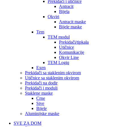
Prekidači i utičnice
Antracit
Bijela
Okviri
Antracit maske
Bijele maske
Tem
TEM modul
Prekidači/tipkala
Utičnice
Komunikacije
Okvir Line
TEM Logiq
Exen
Prekidači sa staklenim okvirom
Utičnice sa staklenim okvirom
Prekidači na dodir
Prekidači i moduli
Staklene maske
Crne
Sive
Bijele
Aluminijske maske
SVE ZA DOM