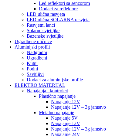
Led reflektori sa senzorom
Dodaci za reflektore
LED ulična rasvjeta
LED ulična SOLARNA rasvjeta
Rasvjetni lanci
Solarne svjetiljke
Bazenske svjetiljke
Ugradbene utičnice
Aluminijski profili
Nadgradni
Ugradbeni
Kutni
Podni
Savitljivi
Dodaci za aluminijske profile
ELEKTRO MATERIJAL
Napajanja i kontroleri
Plastično napajanje
Napajanje 12V
Napajanje 12V – 3g jamstvo
Metalno napajanje
Napajanje 5V
Napajanje 12V
Napajanje 12V – 3g jamstvo
Napajanje 24V