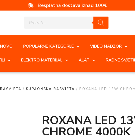
Besplatna dostava iznad 100€
NOVO
POPULARNE KATEGORIJE
VIDEO NADZOR
ILI
ELEKTRO MATERIJAL
ALAT
RADNE SVJETI
RASVJETA
/
KUPAONSKA RASVJETA
/ ROXANA LED 13W CHROM
ROXANA LED 1
CHROME 4000K