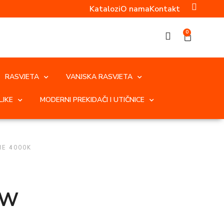
Katalozi
O nama
Kontakt
0
RASVJETA
VANJSKA RASVJETA
LJKE
MODERNI PREKIDAČI I UTIČNICE
E 4000K
3W