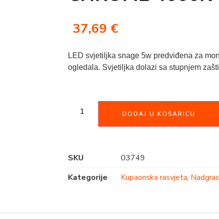
37,69
€
LED svjetiljka snage 5w predviđena za mon
ogledala. Svjetiljka dolazi sa stupnjem zašti
DODAJ U KOŠARICU
SKU
03749
Kategorije
Kupaonska rasvjeta
,
Nadgrad