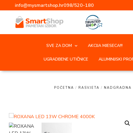
info@mysmartshop.hr
098/520-180
SVE ZA DOM
AKCIJA MJESECA!!!
UGRADBENE UTIČNICE
ALUMINIJSKI PROF
POČETNA
/
RASVJETA
/
NADGRADNA 