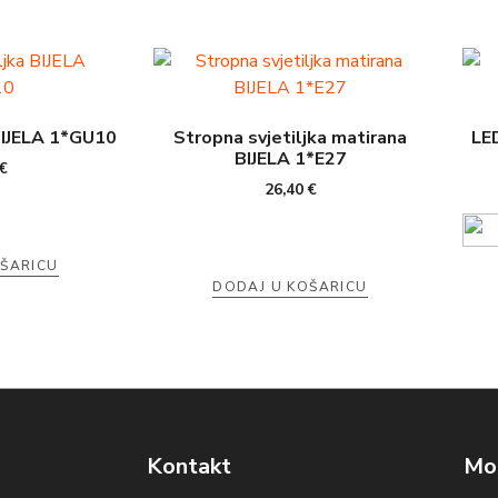
BIJELA 1*GU10
Stropna svjetiljka matirana
LE
BIJELA 1*E27
€
26,40
€
OŠARICU
DODAJ U KOŠARICU
Kontakt
Mog