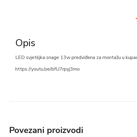
Opis
LED svjetiljka snage 13w predviđena za montažu u kupaoni
https://youtu.be/bfU7rpyj3mo
Povezani proizvodi