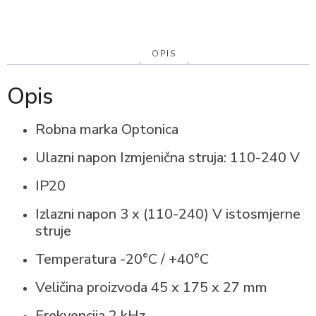
OPIS
Opis
Robna marka
Optonica
Ulazni napon
Izmjenična struja: 110-240 V
IP
20
Izlazni napon
3 x (110-240) V istosmjerne
struje
Temperatura
-20°C / +40°C
Veličina proizvoda
45 x 175 x 27 mm
Frekvencija
2 kHz