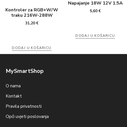
Napajanje 18W 12V 1.5A
Kontroler za RGB+W/W
5,60
€
traku 216W-288W
31,20
€
DODAJ U KOŠARICU
DODAJ U KOŠARICU
MySmartShop
O nama
Kontakt
Pravila privatnosti
Opći uvjeti poslovanja