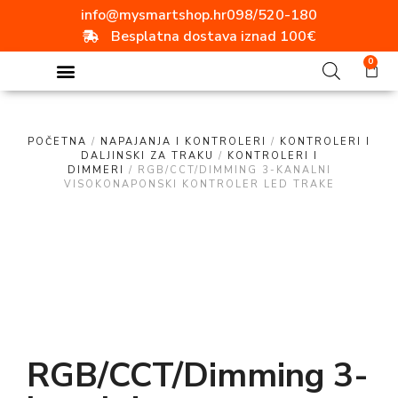
info@mysmartshop.hr
098/520-180
Besplatna dostava iznad 100€
0
POČETNA
/
NAPAJANJA I KONTROLERI
/
KONTROLERI I
DALJINSKI ZA TRAKU
/
KONTROLERI I
DIMMERI
/ RGB/CCT/DIMMING 3-KANALNI
VISOKONAPONSKI KONTROLER LED TRAKE
RGB/CCT/Dimming 3-