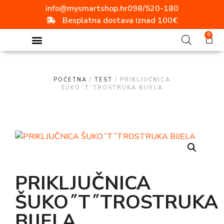
info@mysmartshop.hr
098/520-180
Besplatna dostava iznad 100€
0
POČETNA
/
TEST
/ PRIKLJUČNICA
ŠUKO˝T˝TROSTRUKA BIJELA
PRIKLJUČNICA
ŠUKO˝T˝TROSTRUKA
BIJELA