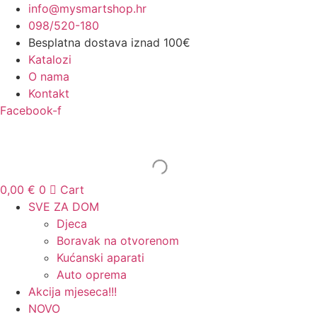
Idi
info@mysmartshop.hr
na
098/520-180
sadržaj
Besplatna dostava iznad 100€
Katalozi
O nama
Kontakt
Facebook-f
0,00
€
0
Cart
SVE ZA DOM
Djeca
Boravak na otvorenom
Kućanski aparati
Auto oprema
Akcija mjeseca!!!
NOVO