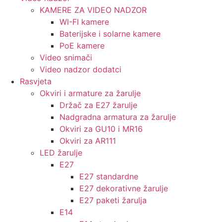
KAMERE ZA VIDEO NADZOR
WI-FI kamere
Baterijske i solarne kamere
PoE kamere
Video snimači
Video nadzor dodatci
Rasvjeta
Okviri i armature za žarulje
Držač za E27 žarulje
Nadgradna armatura za žarulje
Okviri za GU10 i MR16
Okviri za AR111
LED žarulje
E27
E27 standardne
E27 dekorativne žarulje
E27 paketi žarulja
E14