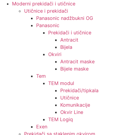
Moderni prekidači i utičnice
Utičnice i prekidači
Panasonic nadžbukni OG
Panasonic
Prekidači i utičnice
Antracit
Bijela
Okviri
Antracit maske
Bijele maske
Tem
TEM modul
Prekidači/tipkala
Utičnice
Komunikacije
Okvir Line
TEM Logiq
Exen
Prekidači sa staklenim okvirom