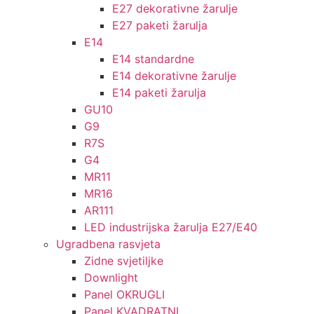
E27 dekorativne žarulje
E27 paketi žarulja
E14
E14 standardne
E14 dekorativne žarulje
E14 paketi žarulja
GU10
G9
R7S
G4
MR11
MR16
AR111
LED industrijska žarulja E27/E40
Ugradbena rasvjeta
Zidne svjetiljke
Downlight
Panel OKRUGLI
Panel KVADRATNI