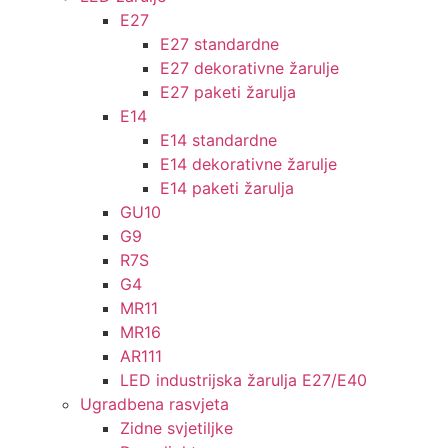
E27
E27 standardne
E27 dekorativne žarulje
E27 paketi žarulja
E14
E14 standardne
E14 dekorativne žarulje
E14 paketi žarulja
GU10
G9
R7S
G4
MR11
MR16
AR111
LED industrijska žarulja E27/E40
Ugradbena rasvjeta
Zidne svjetiljke