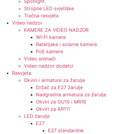
Spotlight
Stropne LED svjetiljke
Tračna rasvjeta
Video nadzor
KAMERE ZA VIDEO NADZOR
WI-FI kamere
Baterijske i solarne kamere
PoE kamere
Video snimači
Video nadzor dodatci
Rasvjeta
Okviri i armature za žarulje
Držač za E27 žarulje
Nadgradna armatura za žarulje
Okviri za GU10 i MR16
Okviri za AR111
LED žarulje
E27
E27 standardne