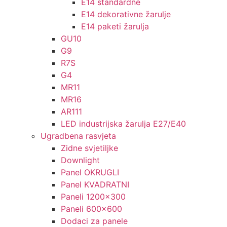
E14 standardne
E14 dekorativne žarulje
E14 paketi žarulja
GU10
G9
R7S
G4
MR11
MR16
AR111
LED industrijska žarulja E27/E40
Ugradbena rasvjeta
Zidne svjetiljke
Downlight
Panel OKRUGLI
Panel KVADRATNI
Paneli 1200×300
Paneli 600×600
Dodaci za panele