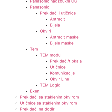
Panasonic nadžbukni OG
Panasonic
Prekidači i utičnice
Antracit
Bijela
Okviri
Antracit maske
Bijele maske
Tem
TEM modul
Prekidači/tipkala
Utičnice
Komunikacije
Okvir Line
TEM Logiq
Exen
Prekidači sa staklenim okvirom
Utičnice sa staklenim okvirom
Prekidači na dodir