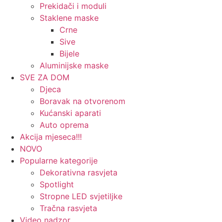
Prekidači i moduli
Staklene maske
Crne
Sive
Bijele
Aluminijske maske
SVE ZA DOM
Djeca
Boravak na otvorenom
Kućanski aparati
Auto oprema
Akcija mjeseca!!!
NOVO
Popularne kategorije
Dekorativna rasvjeta
Spotlight
Stropne LED svjetiljke
Tračna rasvjeta
Video nadzor