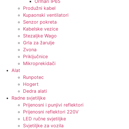
Ormari IP65
Produžni kabel
Kupaonski ventilatori
Senzor pokreta
Kabelske vezice
Stezaljke Wago
Grla za žarulje
Zvona
Priključnice
Mikroprekidači
Alat
Runpotec
Hogert
Dedra alati
Radne svjetiljke
Prijenosni i punjivi reflektori
Prijenosni reflektori 220V
LED ručne svjetiljke
Svjetiljke za vozila