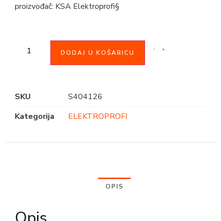
proizvođač: KSA Elektroprofi§
-
+
DODAJ U KOŠARICU
SKU
S404126
Kategorija
ELEKTROPROFI
OPIS
Opis