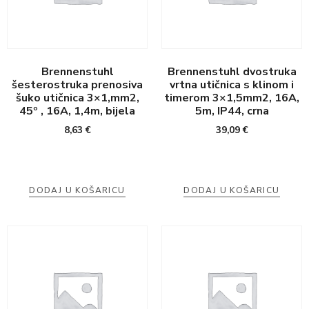
Brennenstuhl
Brennenstuhl dvostruka
šesterostruka prenosiva
vrtna utičnica s klinom i
šuko utičnica 3×1,mm2,
timerom 3×1,5mm2, 16A,
45º , 16A, 1,4m, bijela
5m, IP44, crna
8,63
€
39,09
€
DODAJ U KOŠARICU
DODAJ U KOŠARICU