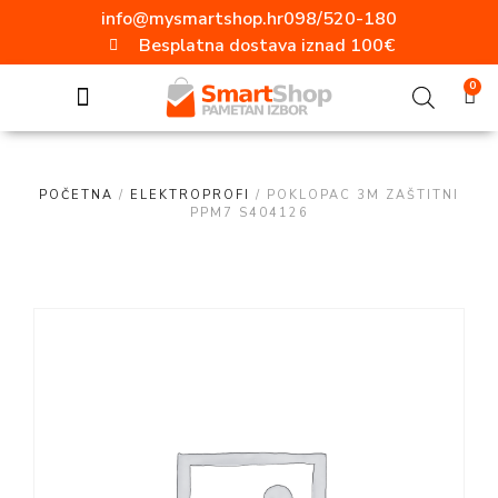
info@mysmartshop.hr
098/520-180
Besplatna dostava iznad 100€
0
SVE ZA DOM
Akcija mjeseca!!!
Popularne kategorije
Video nadzor
Vanjska rasvjeta
Ugradbene utičnice
Aluminijski profili
ELEKTRO MATERIJAL
Radne svjetiljke
Moderni prekidači i utičnice
POČETNA
/
ELEKTROPROFI
/ POKLOPAC 3M ZAŠTITNI
PPM7 S404126