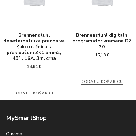
Brennenstuhl
Brennenstuhl digitalni
deseterostruka prenosiva
programator vremena DZ
šuko utičnica s
20
prekidačem 3×1,5mm2,
15,18
€
45º , 16A, 3m, crna
24,64
€
DODAJ U KOŠARICU
DODAJ U KOŠARICU
MySmartShop
O nama