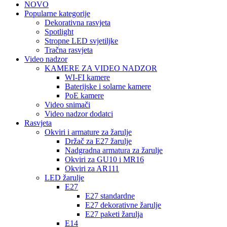
NOVO
Popularne kategorije
Dekorativna rasvjeta
Spotlight
Stropne LED svjetiljke
Tračna rasvjeta
Video nadzor
KAMERE ZA VIDEO NADZOR
WI-FI kamere
Baterijske i solarne kamere
PoE kamere
Video snimači
Video nadzor dodatci
Rasvjeta
Okviri i armature za žarulje
Držač za E27 žarulje
Nadgradna armatura za žarulje
Okviri za GU10 i MR16
Okviri za AR111
LED žarulje
E27
E27 standardne
E27 dekorativne žarulje
E27 paketi žarulja
E14