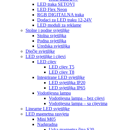
LED traka SETOVI
LED Flex Neon
RGB DIGITALNA traka
Dodaci za LED traku 12-24V
LED moduli za reklame
Stolne i podne svjetiljke
Stolna svjetiljka
Podna svjetiljka
Uredska svjetiljka
Dječje svjetiljke
LED svjetiljke i cijevi
LED cijev
LED cijev T5
LED cijev T8
Integrirane LED svjetiljke
LED svjetiljka IP20
LED svjetiljka IP65
Vodotijesna lampa
Vodotijesna lampa – bez cijevi
Vodotijesna lampa – sa cijevima
Linearne LED svjetiljke
LED magnetna rasvjeta
Mini M05
Nadgradna
Uska magnetna šina S20