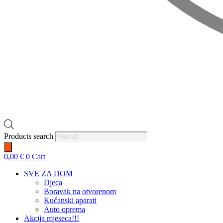
Products search
0,00
€
0
Cart
SVE ZA DOM
Djeca
Boravak na otvorenom
Kućanski aparati
Auto oprema
Akcija mjeseca!!!