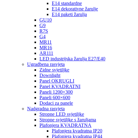
E14 standardne
E14 dekorativne žarulje
E14 paketi žarulja
GU10
G9
R7S
G4
MR11
MR16
AR111
LED industrijska žarulja E27/E40
Ugradbena rasvjeta
Zidne svjetiljke
Downlight
Panel OKRUGLI
Panel KVADRATNI
Paneli 1200×300
Paneli 600×600
Dodaci za panele
Nadgradna rasvjeta
Stropne LED svjetiljke
Stropne svjetiljke s žaruljama
Plafonjera KVADRATNA
Plafonjera kvadratna IP20
Plafonjera kvadratna IP44