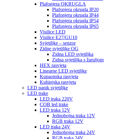
Plafonjera OKRUGLA
Plafonjera okrugla IP20
Plafonjera okrugla IP44
Plafonjera okrugla IP54
Plafonjera okrugla IP65
Visilice LED
Visilice E27/GU10
Svjetiljke – senzor
Zidne svjetiljke OG
Zidna LED svjetiljka
Zidna svjetiljka s žaruljom
HEX rasvjeta
Linearne LED svjetiljke
Kupaonska rasvjeta
Kuhinjska rasvjeta
LED panik svjetiljke
LED trake
LED traka 220V
COB led trake
LED traka 12V
Jednobojna traka 12V
RGB traka 12V
LED traka 24V
Jednobojna traka 24V
RGB traka 24V