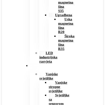
magnetna
šina
S35
Ugradbena
Uska
magnetna
šina
R20
Široka
magnetna
šina
R35
LED
industrijska
rasvjeta
VANJSKA
RASVJETA
Vanjske
svjetiljke
Vanjske
stropne
svjetiljke
Svjetiljke
sa
senzorom