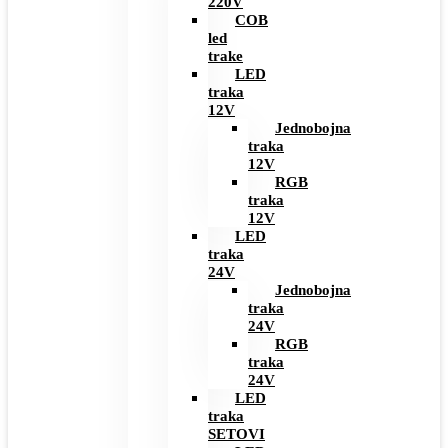
220V
COB
led
trake
LED
traka
12V
Jednobojna
traka
12V
RGB
traka
12V
LED
traka
24V
Jednobojna
traka
24V
RGB
traka
24V
LED
traka
SETOVI