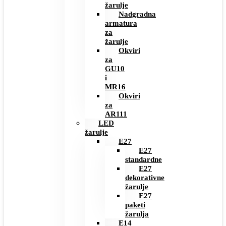
žarulje
Nadgradna
armatura
za
žarulje
Okviri
za
GU10
i
MR16
Okviri
za
AR111
LED
žarulje
E27
E27
standardne
E27
dekorativne
žarulje
E27
paketi
žarulja
E14