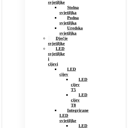
svjetiljke
Stolna
svjetiljka
Podna
svjetiljka
Uredska
svjetiljka
Dječje
svjetiljke
LED
svjetiljke
i
cijevi
LED
cijev
LED
cijev
T5
LED
cijev
T8
Integrirane
LED
svjetiljke
LED