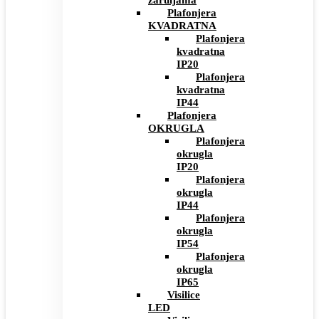
žaruljama
Plafonjera
KVADRATNA
Plafonjera
kvadratna
IP20
Plafonjera
kvadratna
IP44
Plafonjera
OKRUGLA
Plafonjera
okrugla
IP20
Plafonjera
okrugla
IP44
Plafonjera
okrugla
IP54
Plafonjera
okrugla
IP65
Visilice
LED