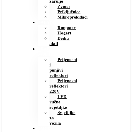
žarulje
Zvona
Priključnice
Mikroprekidači
ALAT
Runpotec
Hogert
Dedra
alati
RADNE
SVJETILJKE
Prijenosni
i
punjivi
reflektori
Prijenosni
reflektori
220V
LED
ručne
svjetiljke
Svjetiljke
za
vozila
MODERNI