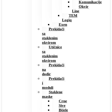
Komunikacije
Okvir
Line
TEM
Logiq
Exen
Prekidači
sa
staklenim
okvirom
Utičnice
sa
staklenim
okvirom
Prekidači
na
dodir
Prekidači
i
moduli
Staklene
maske
Crne
Sive
Bijele