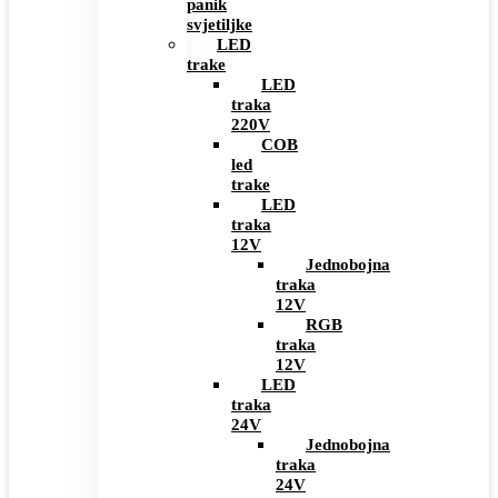
panik
svjetiljke
LED
trake
LED
traka
220V
COB
led
trake
LED
traka
12V
Jednobojna
traka
12V
RGB
traka
12V
LED
traka
24V
Jednobojna
traka
24V