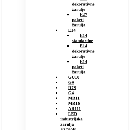
dekorativne
žarulje
E27
paketi
žarulja
E14
E14
standardne
E14
dekorativne
žarulje
E14
paketi
žarulja
GU10
G9
R7S
G4
MR11
MR16
AR111
LED
industrijska
žarulja
E27/E40