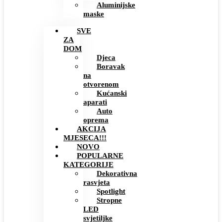
Aluminijske
maske
SVE
ZA
DOM
Djeca
Boravak
na
otvorenom
Kućanski
aparati
Auto
oprema
AKCIJA
MJESECA!!!
NOVO
POPULARNE
KATEGORIJE
Dekorativna
rasvjeta
Spotlight
Stropne
LED
svjetiljke