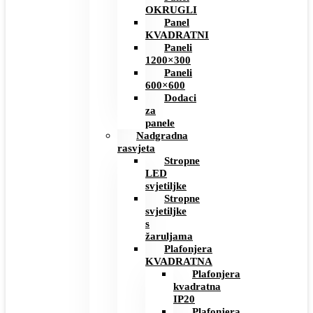
OKRUGLI
Panel
KVADRATNI
Paneli
1200×300
Paneli
600×600
Dodaci
za
panele
Nadgradna
rasvjeta
Stropne
LED
svjetiljke
Stropne
svjetiljke
s
žaruljama
Plafonjera
KVADRATNA
Plafonjera
kvadratna
IP20
Plafonjera