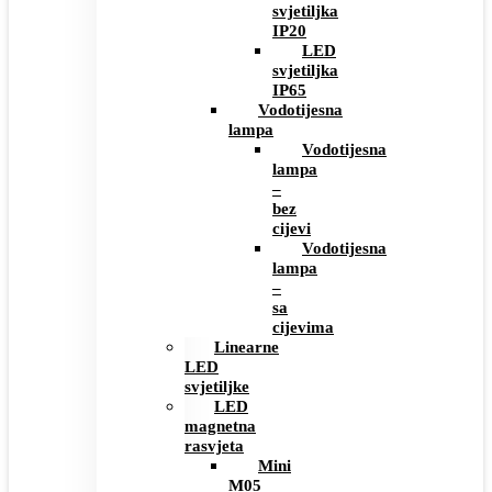
svjetiljka
IP20
LED
svjetiljka
IP65
Vodotijesna
lampa
Vodotijesna
lampa
–
bez
cijevi
Vodotijesna
lampa
–
sa
cijevima
Linearne
LED
svjetiljke
LED
magnetna
rasvjeta
Mini
M05