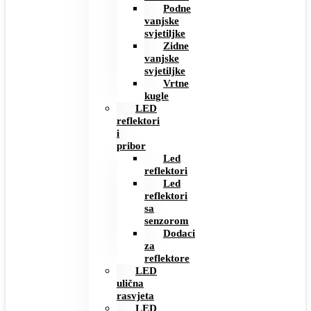
Podne
vanjske
svjetiljke
Zidne
vanjske
svjetiljke
Vrtne
kugle
LED
reflektori
i
pribor
Led
reflektori
Led
reflektori
sa
senzorom
Dodaci
za
reflektore
LED
ulična
rasvjeta
LED