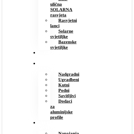
ulična
SOLARNA
rasvjeta
Rasvjetni
lanci
Solarne
svjetiljke
Bazenske
svjetiljke
UGRADBENE
UTIČNICE
ALUMINIJSKI
PROFILI
Nadgradni
Ugradbeni
Kutni
Podni
Savitljivi
Dodaci
za
aluminijske
profile
ELEKTRO
MATERIJAL
Napajanja