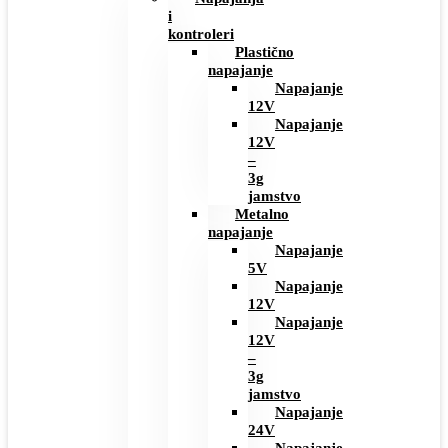
i
kontroleri
Plastično
napajanje
Napajanje
12V
Napajanje
12V
–
3g
jamstvo
Metalno
napajanje
Napajanje
5V
Napajanje
12V
Napajanje
12V
–
3g
jamstvo
Napajanje
24V