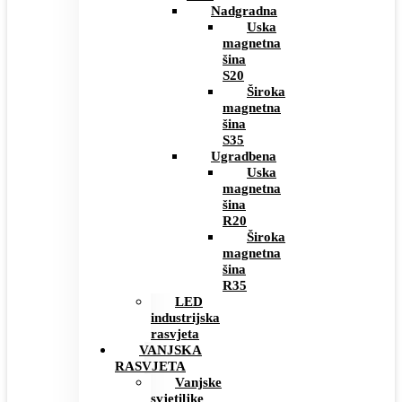
Nadgradna
Uska
magnetna
šina
S20
Široka
magnetna
šina
S35
Ugradbena
Uska
magnetna
šina
R20
Široka
magnetna
šina
R35
LED
industrijska
rasvjeta
VANJSKA
RASVJETA
Vanjske
svjetiljke