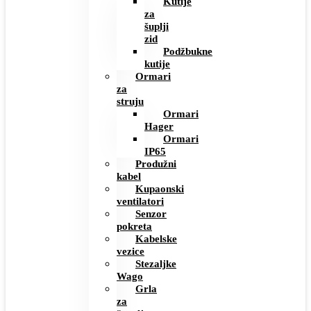
Kutije
za
šuplji
zid
Podžbukne
kutije
Ormari
za
struju
Ormari
Hager
Ormari
IP65
Produžni
kabel
Kupaonski
ventilatori
Senzor
pokreta
Kabelske
vezice
Stezaljke
Wago
Grla
za