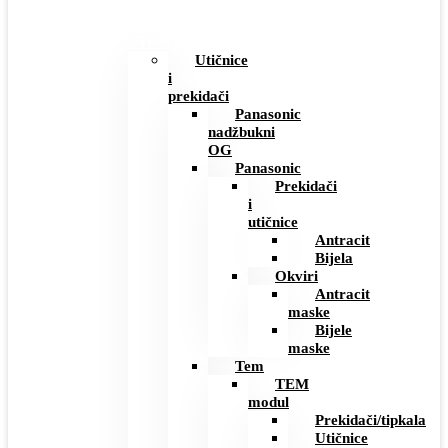
PREKIDAČI
I
UTIČNICE
Utičnice
i
prekidači
Panasonic
nadžbukni
OG
Panasonic
Prekidači
i
utičnice
Antracit
Bijela
Okviri
Antracit
maske
Bijele
maske
Tem
TEM
modul
Prekidači/tipkala
Utičnice