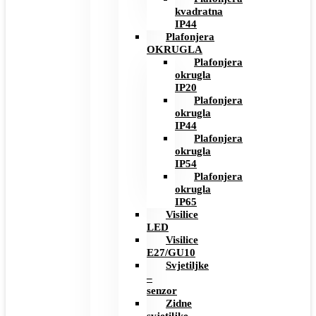
kvadratna
IP44
Plafonjera
OKRUGLA
Plafonjera
okrugla
IP20
Plafonjera
okrugla
IP44
Plafonjera
okrugla
IP54
Plafonjera
okrugla
IP65
Visilice
LED
Visilice
E27/GU10
Svjetiljke
–
senzor
Zidne