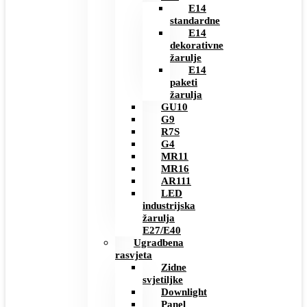
E14
standardne
E14
dekorativne
žarulje
E14
paketi
žarulja
GU10
G9
R7S
G4
MR11
MR16
AR111
LED
industrijska
žarulja
E27/E40
Ugradbena
rasvjeta
Zidne
svjetiljke
Downlight
Panel