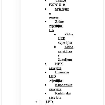
Visilice
E27/GU10
Svjetiljke
–
senzor
Zidne
svjetiljke
OG
Zidna
LED
svjetiljka
Zidna
svjetiljka
s
žaruljom
HEX
rasvjeta
Linearne
LED
svjetiljke
Kupaonska
rasvjeta
Kuhinjska
rasvjeta
LED