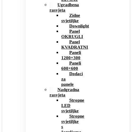
Ugradbena
rasvjeta
Zidne
svjetiljke
Downlight
Panel
OKRUGLI
Panel
KVADRATNI
Paneli
1200×300
Paneli
600×600
Dodaci
za
panele
Nadgradna
rasvjeta
Stropne
LED
svjetiljke
Stropne
svjetiljke
s