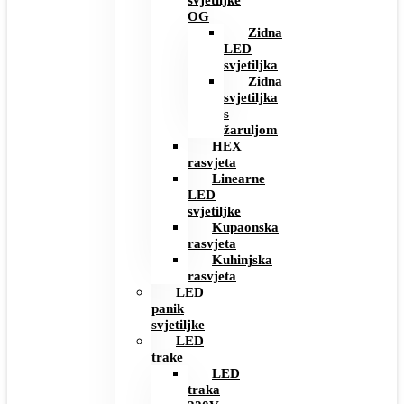
svjetiljke
OG
Zidna
LED
svjetiljka
Zidna
svjetiljka
s
žaruljom
HEX
rasvjeta
Linearne
LED
svjetiljke
Kupaonska
rasvjeta
Kuhinjska
rasvjeta
LED
panik
svjetiljke
LED
trake
LED
traka