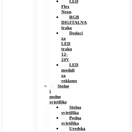
LED
Flex
Neon
RGB
DIGITALNA
traka
Dodaci
za
LED
traku
12-
24V
LED
moduli
za
reklame
Stolne
i
podne
svjetiljke
Stolna
svjetiljka
Podna
svjetiljka
Uredska