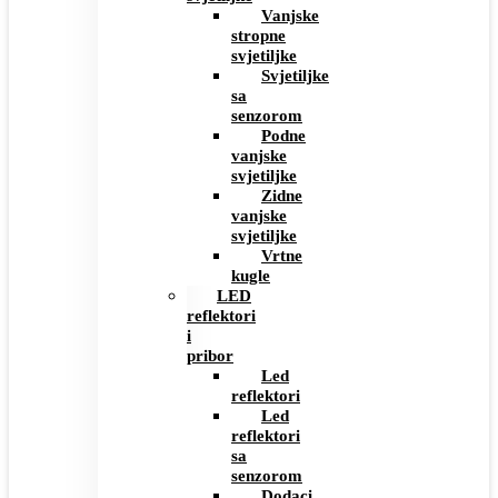
Vanjske
stropne
svjetiljke
Svjetiljke
sa
senzorom
Podne
vanjske
svjetiljke
Zidne
vanjske
svjetiljke
Vrtne
kugle
LED
reflektori
i
pribor
Led
reflektori
Led
reflektori
sa
senzorom
Dodaci