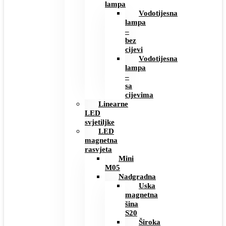
lampa
Vodotijesna
lampa
–
bez
cijevi
Vodotijesna
lampa
–
sa
cijevima
Linearne
LED
svjetiljke
LED
magnetna
rasvjeta
Mini
M05
Nadgradna
Uska
magnetna
šina
S20
Široka