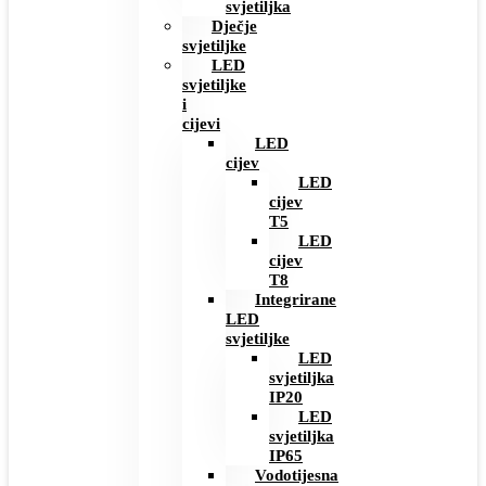
svjetiljka
Dječje
svjetiljke
LED
svjetiljke
i
cijevi
LED
cijev
LED
cijev
T5
LED
cijev
T8
Integrirane
LED
svjetiljke
LED
svjetiljka
IP20
LED
svjetiljka
IP65
Vodotijesna