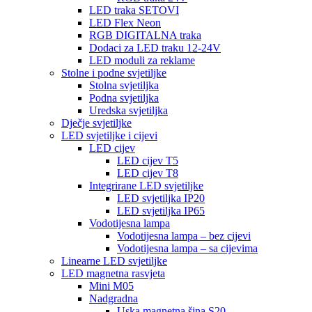
LED traka SETOVI
LED Flex Neon
RGB DIGITALNA traka
Dodaci za LED traku 12-24V
LED moduli za reklame
Stolne i podne svjetiljke
Stolna svjetiljka
Podna svjetiljka
Uredska svjetiljka
Dječje svjetiljke
LED svjetiljke i cijevi
LED cijev
LED cijev T5
LED cijev T8
Integrirane LED svjetiljke
LED svjetiljka IP20
LED svjetiljka IP65
Vodotijesna lampa
Vodotijesna lampa – bez cijevi
Vodotijesna lampa – sa cijevima
Linearne LED svjetiljke
LED magnetna rasvjeta
Mini M05
Nadgradna
Uska magnetna šina S20