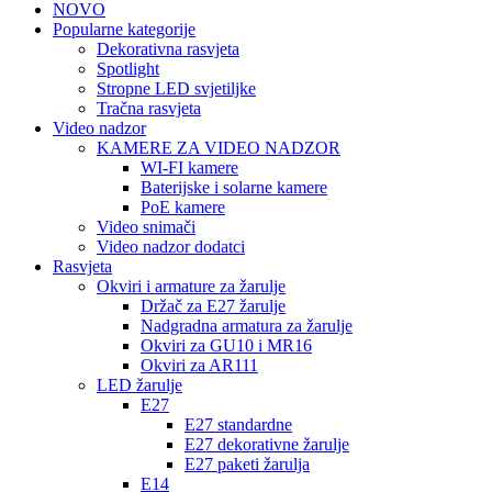
NOVO
Popularne kategorije
Dekorativna rasvjeta
Spotlight
Stropne LED svjetiljke
Tračna rasvjeta
Video nadzor
KAMERE ZA VIDEO NADZOR
WI-FI kamere
Baterijske i solarne kamere
PoE kamere
Video snimači
Video nadzor dodatci
Rasvjeta
Okviri i armature za žarulje
Držač za E27 žarulje
Nadgradna armatura za žarulje
Okviri za GU10 i MR16
Okviri za AR111
LED žarulje
E27
E27 standardne
E27 dekorativne žarulje
E27 paketi žarulja
E14