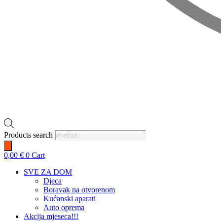
Products search
0,00
€
0
Cart
SVE ZA DOM
Djeca
Boravak na otvorenom
Kućanski aparati
Auto oprema
Akcija mjeseca!!!