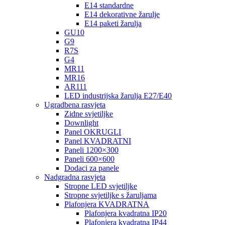
E14 standardne
E14 dekorativne žarulje
E14 paketi žarulja
GU10
G9
R7S
G4
MR11
MR16
AR111
LED industrijska žarulja E27/E40
Ugradbena rasvjeta
Zidne svjetiljke
Downlight
Panel OKRUGLI
Panel KVADRATNI
Paneli 1200×300
Paneli 600×600
Dodaci za panele
Nadgradna rasvjeta
Stropne LED svjetiljke
Stropne svjetiljke s žaruljama
Plafonjera KVADRATNA
Plafonjera kvadratna IP20
Plafonjera kvadratna IP44