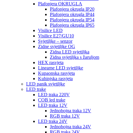
Plafonjera OKRUGLA
Plafonjera okrugla IP20
Plafonjera okrugla IP44
Plafonjera okrugla IP54
Plafonjera okrugla IP65
Visilice LED
Visilice E27/GU10
Svjetiljke – senzor
Zidne svjetiljke OG
Zidna LED svjetiljka
Zidna svjetiljka s žaruljom
HEX rasvjeta
Linearne LED svjetiljke
Kupaonska rasvjeta
Kuhinjska rasvjeta
LED panik svjetiljke
LED trake
LED traka 220V
COB led trake
LED traka 12V
Jednobojna traka 12V
RGB traka 12V
LED traka 24V
Jednobojna traka 24V
RGB traka 24V