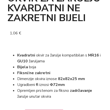
KVARDATNI NE
ZAKRETNI BIJELI
1,06
€
Kvadratni
okvir za žarulje kompatibilan s
MR16
i
GU10
žaruljama
Bijela
boja
Fiksni
/
ne zakretni
Dimenzije okvira iznose
82x82x25 mm
Ugradbeni
fi
iznosi
Φ72mm
Opremljen prstenom za fiksno
zadržavanje
žarulje unutar okvira