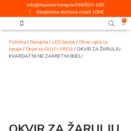
info@mysmartshop.hr
098/520-180
Besplatna dostava iznad 100€
0
SVE ZA DOM
Akcija mjeseca!!!
Popularne kategorije
Video nadzor
Vanjska rasvjeta
Ugradbene utičnice
Aluminijski profili
ELEKTRO MATERIJAL
Radne svjetiljke
Moderni prekidači i utičnice
Početna
/
Rasvjeta
/
LED žarulje
/
Okviri i grla za
žarulje
/
Okviri za GU10 i MR16
/ OKVIR ZA ŽARULJU
KVARDATNI NE ZAKRETNI BIJELI
OKVIR ZA ŽARULJU