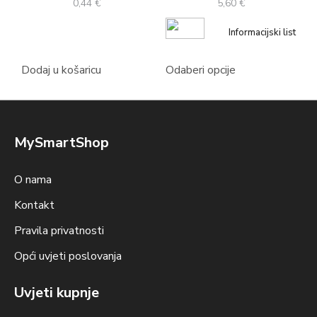
0,44
€
5,60
€
Informacijski list
Dodaj u košaricu
Odaberi opcije
MySmartShop
O nama
Kontakt
Pravila privatnosti
Opći uvjeti poslovanja
Uvjeti kupnje