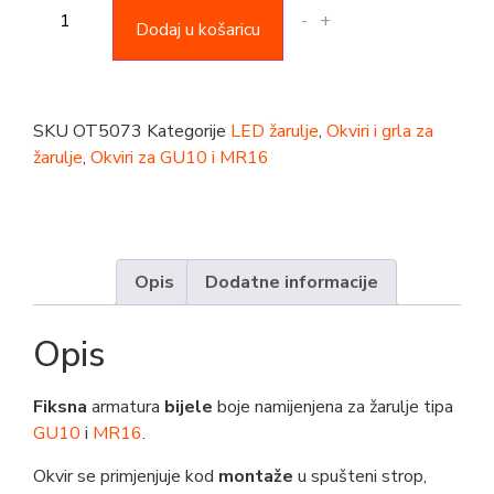
-
+
Dodaj u košaricu
SKU
OT5073
Kategorije
LED žarulje
,
Okviri i grla za
žarulje
,
Okviri za GU10 i MR16
Opis
Dodatne informacije
Opis
Fiksna
armatura
bijele
boje namijenjena za žarulje tipa
GU10
i
MR16
.
Okvir se primjenjuje kod
montaže
u spušteni strop,