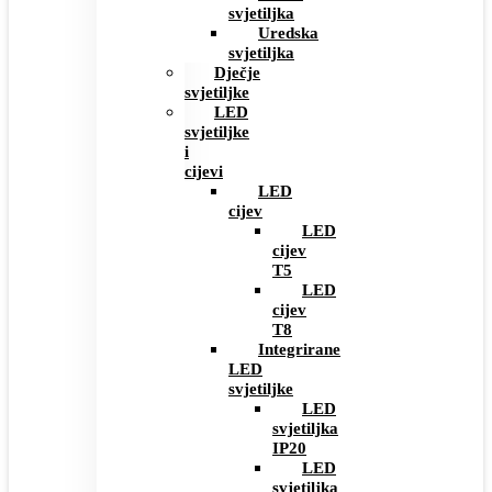
svjetiljka
Uredska
svjetiljka
Dječje
svjetiljke
LED
svjetiljke
i
cijevi
LED
cijev
LED
cijev
T5
LED
cijev
T8
Integrirane
LED
svjetiljke
LED
svjetiljka
IP20
LED
svjetiljka