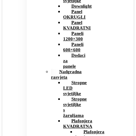
svjetiljke
Downlight
Panel
OKRUGLI
Panel
KVADRATNI
Paneli
1200×300
Paneli
600×600
Dodaci
za
panele
Nadgradna
rasvjeta
Stropne
LED
svjetiljke
Stropne
svjetiljke
s
žaruljama
Plafonjera
KVADRATNA
Plafonjera