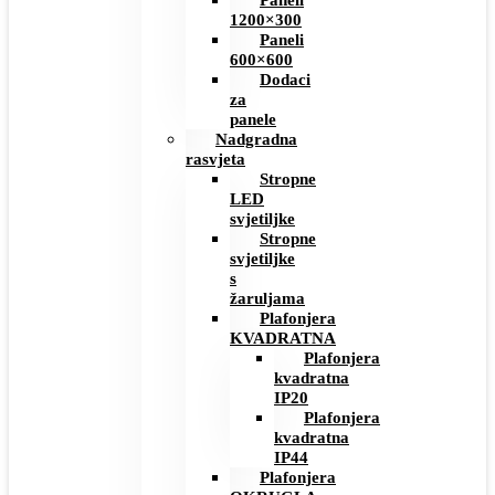
Paneli
1200×300
Paneli
600×600
Dodaci
za
panele
Nadgradna
rasvjeta
Stropne
LED
svjetiljke
Stropne
svjetiljke
s
žaruljama
Plafonjera
KVADRATNA
Plafonjera
kvadratna
IP20
Plafonjera
kvadratna
IP44
Plafonjera