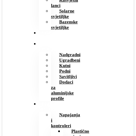
Rasvjetni
lanci
Solarne
svjetiljke
Bazenske
svjetiljke
UGRADBENE
UTIČNICE
ALUMINIJSKI
PROFILI
Nadgradni
Ugradbeni
Kutni
Podni
Savitljivi
Dodaci
za
aluminijske
profile
ELEKTRO
MATERIJAL
Napajanja
i
kontroleri
Plastično