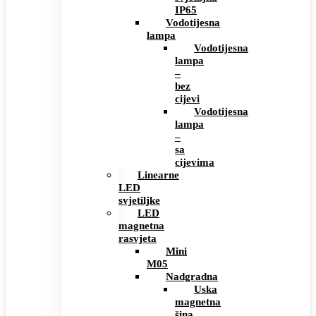
IP65
Vodotijesna
lampa
Vodotijesna
lampa
–
bez
cijevi
Vodotijesna
lampa
–
sa
cijevima
Linearne
LED
svjetiljke
LED
magnetna
rasvjeta
Mini
M05
Nadgradna
Uska
magnetna
šina