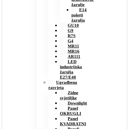
žarulje
E14
paketi
žarulja
GU10
G9
R7S
G4
MR11
MR16
AR111
LED
industrijska
žarulja
E27/E40
Ugradbena
rasvjeta
Zidne
svjetiljke
Downlight
Panel
OKRUGLI
Panel
KVADRATNI