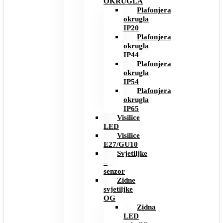
OKRUGLA
Plafonjera
okrugla
IP20
Plafonjera
okrugla
IP44
Plafonjera
okrugla
IP54
Plafonjera
okrugla
IP65
Visilice
LED
Visilice
E27/GU10
Svjetiljke
–
senzor
Zidne
svjetiljke
OG
Zidna
LED