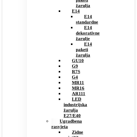
paketi
žarulja
E14
E14
standardne
E14
dekorativne
žarulje
E14
paketi
žarulja
GU10
G9
R7S
G4
MR11
MR16
AR111
LED
industrijska
žarulja
E27/E40
Ugradbena
rasvjeta
Zidne