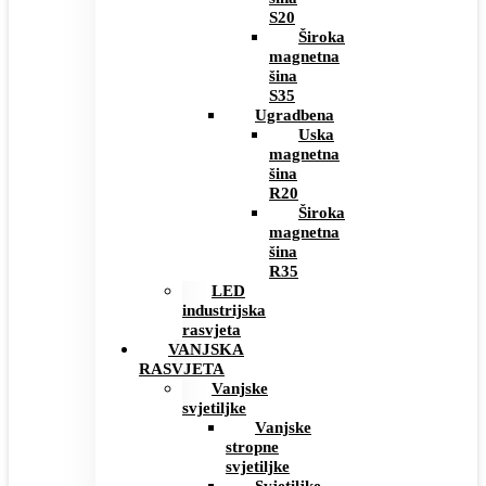
S20
Široka
magnetna
šina
S35
Ugradbena
Uska
magnetna
šina
R20
Široka
magnetna
šina
R35
LED
industrijska
rasvjeta
VANJSKA
RASVJETA
Vanjske
svjetiljke
Vanjske
stropne
svjetiljke