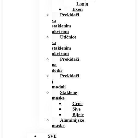
Logiq
Exen
Prekidači
sa
staklenim
okvirom
Utičnice
sa
staklenim
okvirom
Prekidači
na
dodir
Prekidači
i
moduli
Staklene
maske
Crne
Sive
Bijele
Aluminijske
maske
SVE