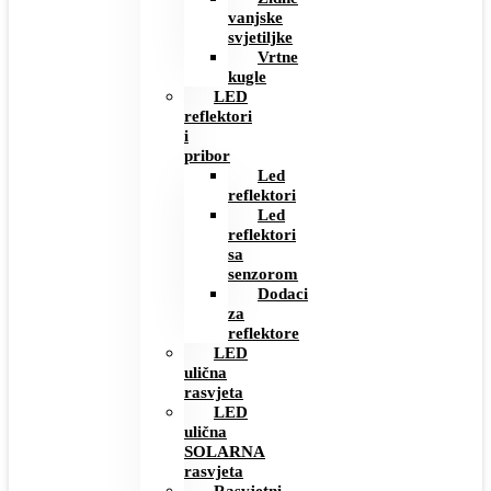
vanjske
svjetiljke
Vrtne
kugle
LED
reflektori
i
pribor
Led
reflektori
Led
reflektori
sa
senzorom
Dodaci
za
reflektore
LED
ulična
rasvjeta
LED
ulična
SOLARNA
rasvjeta