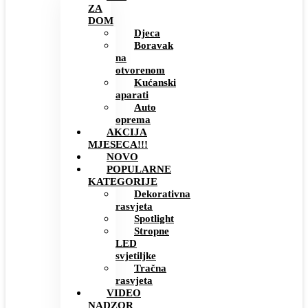
ZA
DOM
Djeca
Boravak
na
otvorenom
Kućanski
aparati
Auto
oprema
AKCIJA
MJESECA!!!
NOVO
POPULARNE
KATEGORIJE
Dekorativna
rasvjeta
Spotlight
Stropne
LED
svjetiljke
Tračna
rasvjeta
VIDEO
NADZOR