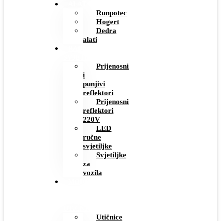
ALAT
Runpotec
Hogert
Dedra
alati
RADNE
SVJETILJKE
Prijenosni
i
punjivi
reflektori
Prijenosni
reflektori
220V
LED
ručne
svjetiljke
Svjetiljke
za
vozila
MODERNI
PREKIDAČI
I
UTIČNICE
Utičnice