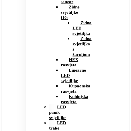
senzor
Zidne
svjetiljke
OG
Zidna
LED
svjetiljka
Zidna
svjetiljka
s
žaruljom
HEX
rasvjeta
Linearne
LED
svjetiljke
Kupaonska
rasvjeta
Kuhinjska
rasvjeta
LED
panik
svjetiljke
LED
trake