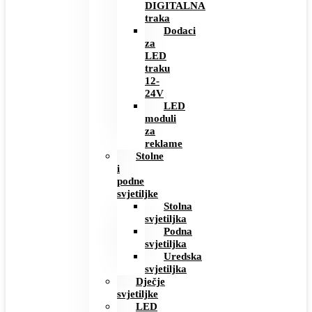
DIGITALNA
traka
Dodaci
za
LED
traku
12-
24V
LED
moduli
za
reklame
Stolne
i
podne
svjetiljke
Stolna
svjetiljka
Podna
svjetiljka
Uredska
svjetiljka
Dječje
svjetiljke
LED