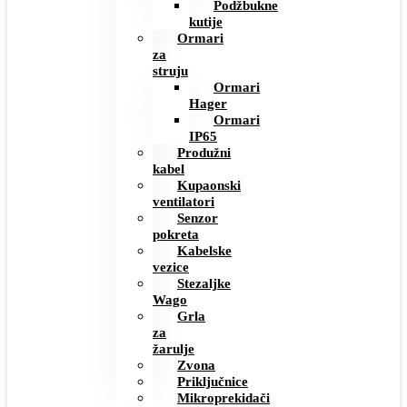
Podžbukne
kutije
Ormari
za
struju
Ormari
Hager
Ormari
IP65
Produžni
kabel
Kupaonski
ventilatori
Senzor
pokreta
Kabelske
vezice
Stezaljke
Wago
Grla
za
žarulje
Zvona
Priključnice
Mikroprekidači