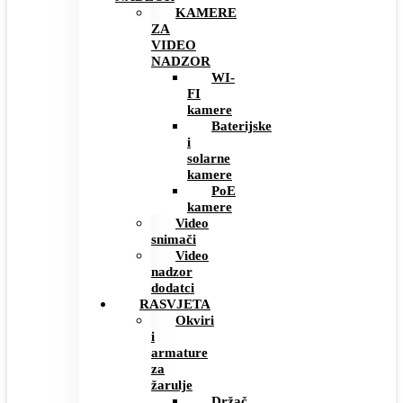
KAMERE
ZA
VIDEO
NADZOR
WI-
FI
kamere
Baterijske
i
solarne
kamere
PoE
kamere
Video
snimači
Video
nadzor
dodatci
RASVJETA
Okviri
i
armature
za
žarulje
Držač