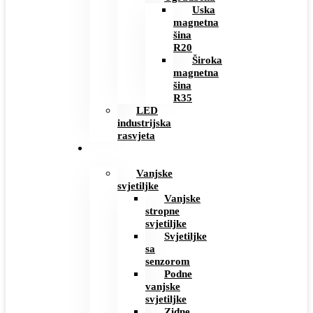
Uska
magnetna
šina
R20
Široka
magnetna
šina
R35
LED
industrijska
rasvjeta
VANJSKA
RASVJETA
Vanjske
svjetiljke
Vanjske
stropne
svjetiljke
Svjetiljke
sa
senzorom
Podne
vanjske
svjetiljke
Zidne