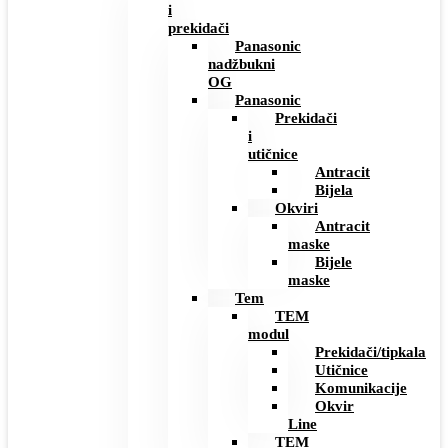
i
prekidači
Panasonic
nadžbukni
OG
Panasonic
Prekidači
i
utičnice
Antracit
Bijela
Okviri
Antracit
maske
Bijele
maske
Tem
TEM
modul
Prekidači/tipkala
Utičnice
Komunikacije
Okvir
Line
TEM