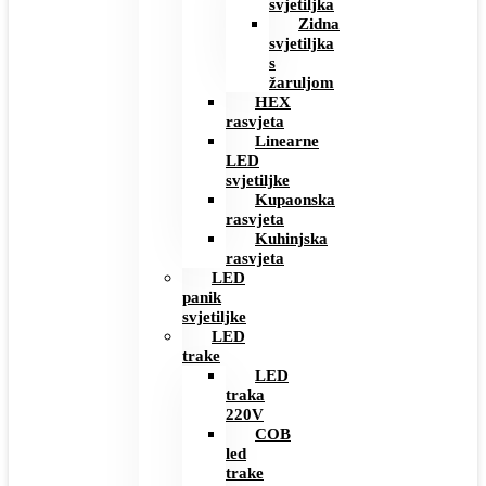
svjetiljka
Zidna
svjetiljka
s
žaruljom
HEX
rasvjeta
Linearne
LED
svjetiljke
Kupaonska
rasvjeta
Kuhinjska
rasvjeta
LED
panik
svjetiljke
LED
trake
LED
traka
220V
COB
led
trake