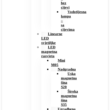
bez
cijevi
Vodotijesna
lampa
–
sa
cijevima
Linearne
LED
svjetiljke
LED
magnetna
rasvjeta
Mini
M05
Nadgradna
Uska
magnetna
šina
S20
Široka
magnetna
šina
S35
Ugradbena