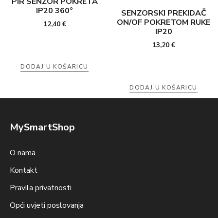
PIR SENZOR POKRETA
IP20 360°
SENZORSKI PREKIDAČ
ON/OF POKRETOM RUKE
12,40
€
IP20
13,20
€
DODAJ U KOŠARICU
DODAJ U KOŠARICU
MySmartShop
O nama
Kontakt
Pravila privatnosti
Opći uvjeti poslovanja