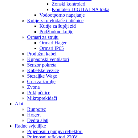
Zonski kontroleri
Kontoleri DIGITALNA traka
Vodootporno napajanje
Kutije za prekidače i utičnice
Kutije za šuplji zid
Podžbukne kutije
Ormari za struju
Ormari Hager
Ormari IP65
Produžni kabel
Kupaonski ventilatori
Senzor pokreta
Kabelske vezice
Stezaljke Wago
Grla za žarulje
Zvona
Priključnice
Mikroprekidači
Alat
Runpotec
Hogert
Dedra alati
Radne svjetiljke
Prijenosni i punjivi reflektori
Prijenosni reflektori 220V