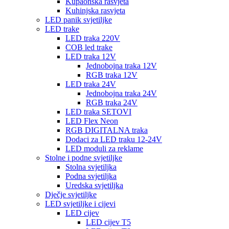
Kupaonska rasvjeta
Kuhinjska rasvjeta
LED panik svjetiljke
LED trake
LED traka 220V
COB led trake
LED traka 12V
Jednobojna traka 12V
RGB traka 12V
LED traka 24V
Jednobojna traka 24V
RGB traka 24V
LED traka SETOVI
LED Flex Neon
RGB DIGITALNA traka
Dodaci za LED traku 12-24V
LED moduli za reklame
Stolne i podne svjetiljke
Stolna svjetiljka
Podna svjetiljka
Uredska svjetiljka
Dječje svjetiljke
LED svjetiljke i cijevi
LED cijev
LED cijev T5