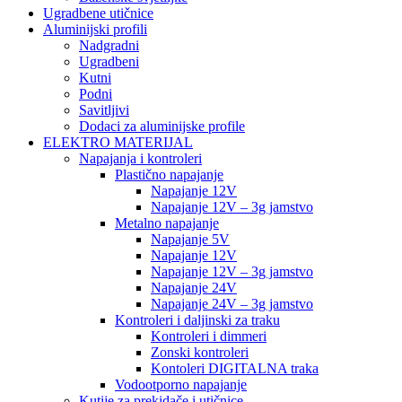
Ugradbene utičnice
Aluminijski profili
Nadgradni
Ugradbeni
Kutni
Podni
Savitljivi
Dodaci za aluminijske profile
ELEKTRO MATERIJAL
Napajanja i kontroleri
Plastično napajanje
Napajanje 12V
Napajanje 12V – 3g jamstvo
Metalno napajanje
Napajanje 5V
Napajanje 12V
Napajanje 12V – 3g jamstvo
Napajanje 24V
Napajanje 24V – 3g jamstvo
Kontroleri i daljinski za traku
Kontroleri i dimmeri
Zonski kontroleri
Kontoleri DIGITALNA traka
Vodootporno napajanje
Kutije za prekidače i utičnice