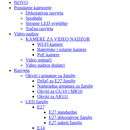
NOVO
Popularne kategorije
Dekorativna rasvjeta
Spotlight
Stropne LED svjetiljke
Tračna rasvjeta
Video nadzor
KAMERE ZA VIDEO NADZOR
WI-FI kamere
Baterijske i solarne kamere
PoE kamere
Video snimači
Video nadzor dodatci
Rasvjeta
Okviri i armature za žarulje
Držač za E27 žarulje
Nadgradna armatura za žarulje
Okviri za GU10 i MR16
Okviri za AR111
LED žarulje
E27
E27 standardne
E27 dekorativne žarulje
E27 paketi žarulja
E14