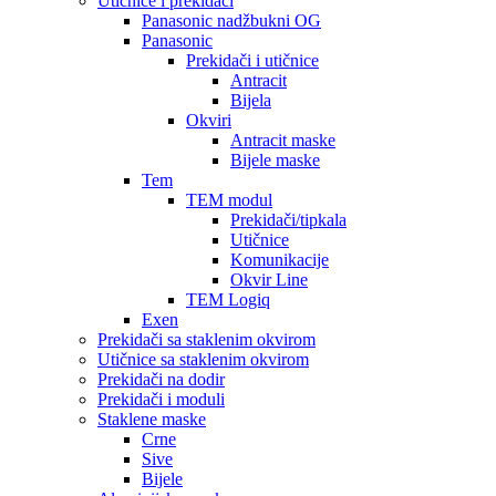
Utičnice i prekidači
Panasonic nadžbukni OG
Panasonic
Prekidači i utičnice
Antracit
Bijela
Okviri
Antracit maske
Bijele maske
Tem
TEM modul
Prekidači/tipkala
Utičnice
Komunikacije
Okvir Line
TEM Logiq
Exen
Prekidači sa staklenim okvirom
Utičnice sa staklenim okvirom
Prekidači na dodir
Prekidači i moduli
Staklene maske
Crne
Sive
Bijele