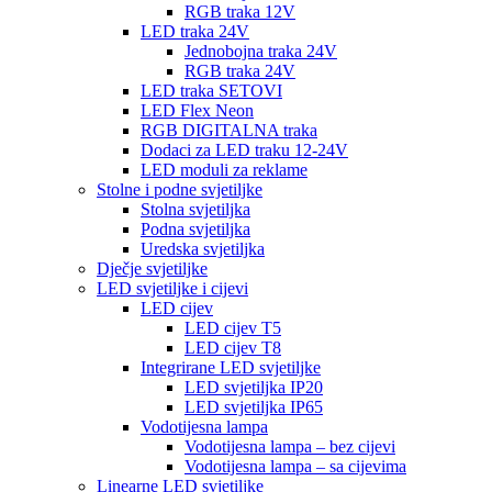
RGB traka 12V
LED traka 24V
Jednobojna traka 24V
RGB traka 24V
LED traka SETOVI
LED Flex Neon
RGB DIGITALNA traka
Dodaci za LED traku 12-24V
LED moduli za reklame
Stolne i podne svjetiljke
Stolna svjetiljka
Podna svjetiljka
Uredska svjetiljka
Dječje svjetiljke
LED svjetiljke i cijevi
LED cijev
LED cijev T5
LED cijev T8
Integrirane LED svjetiljke
LED svjetiljka IP20
LED svjetiljka IP65
Vodotijesna lampa
Vodotijesna lampa – bez cijevi
Vodotijesna lampa – sa cijevima
Linearne LED svjetiljke