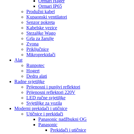
Ormari Hager
Ormari IP65
Produžni kabel
Kupaonski ventilatori
Senzor pokreta
Kabelske vezice
Stezaljke Wago
Grla za žarulje
Zvona
Priključnice
Mikroprekidači
Alat
Runpotec
Hogert
Dedra alati
Radne svjetiljke
Prijenosni i punjivi reflektori
Prijenosni reflektori 220V
LED ručne svjetiljke
Svjetiljke za vozila
Moderni prekidači i utičnice
Utičnice i prekidači
Panasonic nadžbukni OG
Panasonic
Prekidači i utičnice