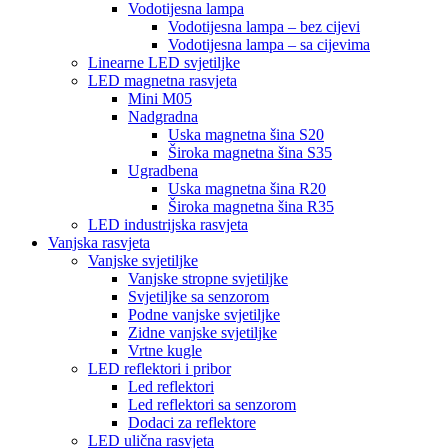
Vodotijesna lampa
Vodotijesna lampa – bez cijevi
Vodotijesna lampa – sa cijevima
Linearne LED svjetiljke
LED magnetna rasvjeta
Mini M05
Nadgradna
Uska magnetna šina S20
Široka magnetna šina S35
Ugradbena
Uska magnetna šina R20
Široka magnetna šina R35
LED industrijska rasvjeta
Vanjska rasvjeta
Vanjske svjetiljke
Vanjske stropne svjetiljke
Svjetiljke sa senzorom
Podne vanjske svjetiljke
Zidne vanjske svjetiljke
Vrtne kugle
LED reflektori i pribor
Led reflektori
Led reflektori sa senzorom
Dodaci za reflektore
LED ulična rasvjeta