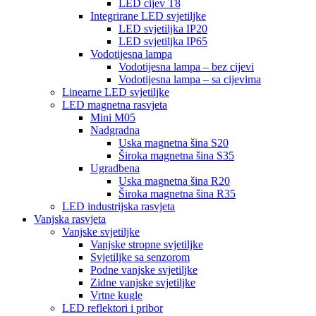
LED cijev T8
Integrirane LED svjetiljke
LED svjetiljka IP20
LED svjetiljka IP65
Vodotijesna lampa
Vodotijesna lampa – bez cijevi
Vodotijesna lampa – sa cijevima
Linearne LED svjetiljke
LED magnetna rasvjeta
Mini M05
Nadgradna
Uska magnetna šina S20
Široka magnetna šina S35
Ugradbena
Uska magnetna šina R20
Široka magnetna šina R35
LED industrijska rasvjeta
Vanjska rasvjeta
Vanjske svjetiljke
Vanjske stropne svjetiljke
Svjetiljke sa senzorom
Podne vanjske svjetiljke
Zidne vanjske svjetiljke
Vrtne kugle
LED reflektori i pribor