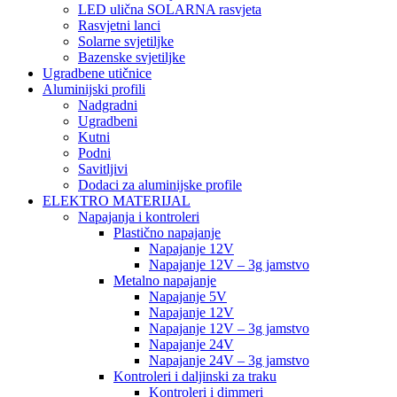
LED ulična SOLARNA rasvjeta
Rasvjetni lanci
Solarne svjetiljke
Bazenske svjetiljke
Ugradbene utičnice
Aluminijski profili
Nadgradni
Ugradbeni
Kutni
Podni
Savitljivi
Dodaci za aluminijske profile
ELEKTRO MATERIJAL
Napajanja i kontroleri
Plastično napajanje
Napajanje 12V
Napajanje 12V – 3g jamstvo
Metalno napajanje
Napajanje 5V
Napajanje 12V
Napajanje 12V – 3g jamstvo
Napajanje 24V
Napajanje 24V – 3g jamstvo
Kontroleri i daljinski za traku
Kontroleri i dimmeri