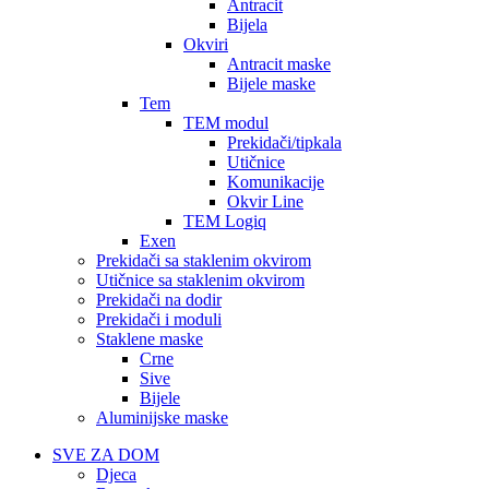
Antracit
Bijela
Okviri
Antracit maske
Bijele maske
Tem
TEM modul
Prekidači/tipkala
Utičnice
Komunikacije
Okvir Line
TEM Logiq
Exen
Prekidači sa staklenim okvirom
Utičnice sa staklenim okvirom
Prekidači na dodir
Prekidači i moduli
Staklene maske
Crne
Sive
Bijele
Aluminijske maske
SVE ZA DOM
Djeca