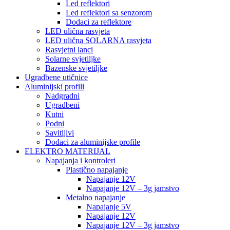
Led reflektori
Led reflektori sa senzorom
Dodaci za reflektore
LED ulična rasvjeta
LED ulična SOLARNA rasvjeta
Rasvjetni lanci
Solarne svjetiljke
Bazenske svjetiljke
Ugradbene utičnice
Aluminijski profili
Nadgradni
Ugradbeni
Kutni
Podni
Savitljivi
Dodaci za aluminijske profile
ELEKTRO MATERIJAL
Napajanja i kontroleri
Plastično napajanje
Napajanje 12V
Napajanje 12V – 3g jamstvo
Metalno napajanje
Napajanje 5V
Napajanje 12V
Napajanje 12V – 3g jamstvo