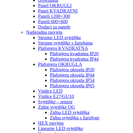
Downlight
Panel OKRUGLI
Panel KVADRATNI
Paneli 1200×300
Paneli 600×600
Dodaci za panele
Nadgradna rasvjeta
Stropne LED svjetiljke
Stropne svjetiljke s žaruljama
Plafonjera KVADRATNA
Plafonjera kvadratna IP20
Plafonjera kvadratna IP44
Plafonjera OKRUGLA
Plafonjera okrugla IP20
Plafonjera okrugla IP44
Plafonjera okrugla IP54
Plafonjera okrugla IP65
Visilice LED
Visilice E27/GU10
Svjetiljke – senzor
Zidne svjetiljke OG
Zidna LED svjetiljka
Zidna svjetiljka s žaruljom
HEX rasvjeta
Linearne LED svjetiljke