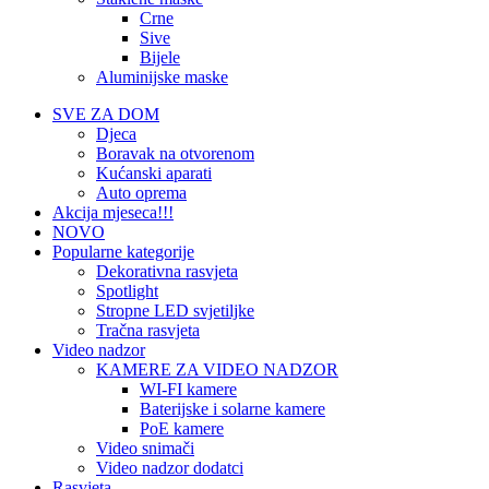
Crne
Sive
Bijele
Aluminijske maske
SVE ZA DOM
Djeca
Boravak na otvorenom
Kućanski aparati
Auto oprema
Akcija mjeseca!!!
NOVO
Popularne kategorije
Dekorativna rasvjeta
Spotlight
Stropne LED svjetiljke
Tračna rasvjeta
Video nadzor
KAMERE ZA VIDEO NADZOR
WI-FI kamere
Baterijske i solarne kamere
PoE kamere
Video snimači
Video nadzor dodatci
Rasvjeta