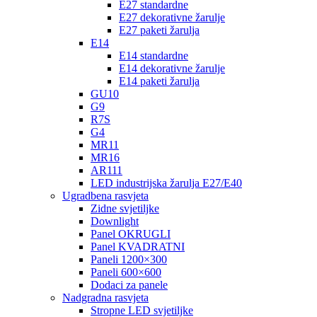
E27 standardne
E27 dekorativne žarulje
E27 paketi žarulja
E14
E14 standardne
E14 dekorativne žarulje
E14 paketi žarulja
GU10
G9
R7S
G4
MR11
MR16
AR111
LED industrijska žarulja E27/E40
Ugradbena rasvjeta
Zidne svjetiljke
Downlight
Panel OKRUGLI
Panel KVADRATNI
Paneli 1200×300
Paneli 600×600
Dodaci za panele
Nadgradna rasvjeta
Stropne LED svjetiljke