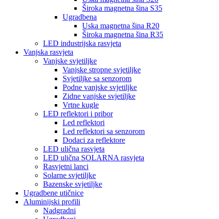
Široka magnetna šina S35
Ugradbena
Uska magnetna šina R20
Široka magnetna šina R35
LED industrijska rasvjeta
Vanjska rasvjeta
Vanjske svjetiljke
Vanjske stropne svjetiljke
Svjetiljke sa senzorom
Podne vanjske svjetiljke
Zidne vanjske svjetiljke
Vrtne kugle
LED reflektori i pribor
Led reflektori
Led reflektori sa senzorom
Dodaci za reflektore
LED ulična rasvjeta
LED ulična SOLARNA rasvjeta
Rasvjetni lanci
Solarne svjetiljke
Bazenske svjetiljke
Ugradbene utičnice
Aluminijski profili
Nadgradni