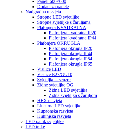
Paneli 600×600
Dodaci za panele
Nadgradna rasvjeta
Stropne LED svjetiljke
Stropne svjetiljke s žaruljama
Plafonjera KVADRATNA
Plafonjera kvadratna IP20
Plafonjera kvadratna IP44
Plafonjera OKRUGLA
Plafonjera okrugla IP20
Plafonjera okrugla IP44
Plafonjera okrugla IP54
Plafonjera okrugla IP65
Visilice LED
Visilice E27/GU10
Svjetiljke – senzor
Zidne svjetiljke OG
Zidna LED svjetiljka
Zidna svjetiljka s žaruljom
HEX rasvjeta
Linearne LED svjetiljke
Kupaonska rasvjeta
Kuhinjska rasvjeta
LED panik svjetiljke
LED trake