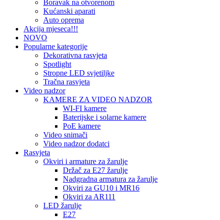
Boravak na otvorenom
Kućanski aparati
Auto oprema
Akcija mjeseca!!!
NOVO
Popularne kategorije
Dekorativna rasvjeta
Spotlight
Stropne LED svjetiljke
Tračna rasvjeta
Video nadzor
KAMERE ZA VIDEO NADZOR
WI-FI kamere
Baterijske i solarne kamere
PoE kamere
Video snimači
Video nadzor dodatci
Rasvjeta
Okviri i armature za žarulje
Držač za E27 žarulje
Nadgradna armatura za žarulje
Okviri za GU10 i MR16
Okviri za AR111
LED žarulje
E27