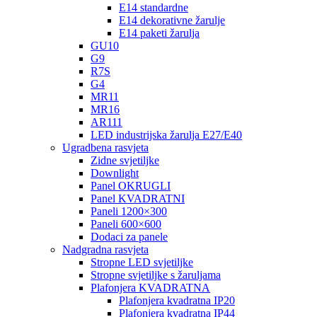
E14 standardne
E14 dekorativne žarulje
E14 paketi žarulja
GU10
G9
R7S
G4
MR11
MR16
AR111
LED industrijska žarulja E27/E40
Ugradbena rasvjeta
Zidne svjetiljke
Downlight
Panel OKRUGLI
Panel KVADRATNI
Paneli 1200×300
Paneli 600×600
Dodaci za panele
Nadgradna rasvjeta
Stropne LED svjetiljke
Stropne svjetiljke s žaruljama
Plafonjera KVADRATNA
Plafonjera kvadratna IP20
Plafonjera kvadratna IP44