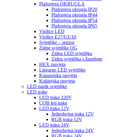
Plafonjera OKRUGLA
Plafonjera okrugla IP20
Plafonjera okrugla IP44
Plafonjera okrugla IP54
Plafonjera okrugla IP65
Visilice LED
Visilice E27/GU10
Svjetiljke – senzor
Zidne svjetiljke OG
Zidna LED svjetiljka
Zidna svjetiljka s žaruljom
HEX rasvjeta
Linearne LED svjetiljke
Kupaonska rasvjeta
Kuhinjska rasvjeta
LED panik svjetiljke
LED trake
LED traka 220V
COB led trake
LED traka 12V
Jednobojna traka 12V
RGB traka 12V
LED traka 24V
Jednobojna traka 24V
RGB traka 24V