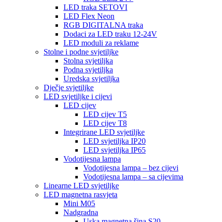
LED traka SETOVI
LED Flex Neon
RGB DIGITALNA traka
Dodaci za LED traku 12-24V
LED moduli za reklame
Stolne i podne svjetiljke
Stolna svjetiljka
Podna svjetiljka
Uredska svjetiljka
Dječje svjetiljke
LED svjetiljke i cijevi
LED cijev
LED cijev T5
LED cijev T8
Integrirane LED svjetiljke
LED svjetiljka IP20
LED svjetiljka IP65
Vodotijesna lampa
Vodotijesna lampa – bez cijevi
Vodotijesna lampa – sa cijevima
Linearne LED svjetiljke
LED magnetna rasvjeta
Mini M05
Nadgradna
Uska magnetna šina S20