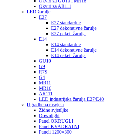
Okviri za GU10 i MR16
Okviri za AR111
LED žarulje
E27
E27 standardne
E27 dekorativne žarulje
E27 paketi žarulja
E14
E14 standardne
E14 dekorativne žarulje
E14 paketi žarulja
GU10
G9
R7S
G4
MR11
MR16
AR111
LED industrijska žarulja E27/E40
Ugradbena rasvjeta
Zidne svjetiljke
Downlight
Panel OKRUGLI
Panel KVADRATNI
Paneli 1200×300