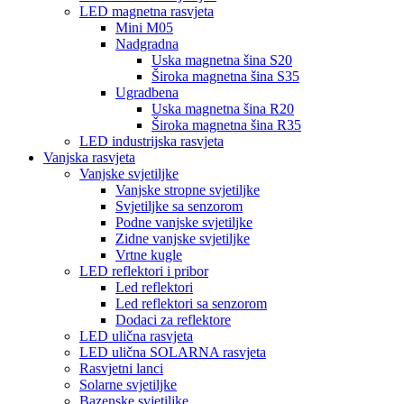
LED magnetna rasvjeta
Mini M05
Nadgradna
Uska magnetna šina S20
Široka magnetna šina S35
Ugradbena
Uska magnetna šina R20
Široka magnetna šina R35
LED industrijska rasvjeta
Vanjska rasvjeta
Vanjske svjetiljke
Vanjske stropne svjetiljke
Svjetiljke sa senzorom
Podne vanjske svjetiljke
Zidne vanjske svjetiljke
Vrtne kugle
LED reflektori i pribor
Led reflektori
Led reflektori sa senzorom
Dodaci za reflektore
LED ulična rasvjeta
LED ulična SOLARNA rasvjeta
Rasvjetni lanci
Solarne svjetiljke
Bazenske svjetiljke