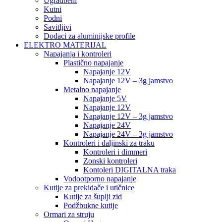
Ugradbeni
Kutni
Podni
Savitljivi
Dodaci za aluminijske profile
ELEKTRO MATERIJAL
Napajanja i kontroleri
Plastično napajanje
Napajanje 12V
Napajanje 12V – 3g jamstvo
Metalno napajanje
Napajanje 5V
Napajanje 12V
Napajanje 12V – 3g jamstvo
Napajanje 24V
Napajanje 24V – 3g jamstvo
Kontroleri i daljinski za traku
Kontroleri i dimmeri
Zonski kontroleri
Kontoleri DIGITALNA traka
Vodootporno napajanje
Kutije za prekidače i utičnice
Kutije za šuplji zid
Podžbukne kutije
Ormari za struju