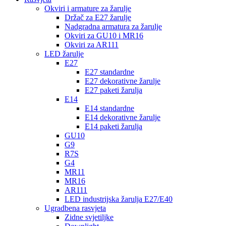
Okviri i armature za žarulje
Držač za E27 žarulje
Nadgradna armatura za žarulje
Okviri za GU10 i MR16
Okviri za AR111
LED žarulje
E27
E27 standardne
E27 dekorativne žarulje
E27 paketi žarulja
E14
E14 standardne
E14 dekorativne žarulje
E14 paketi žarulja
GU10
G9
R7S
G4
MR11
MR16
AR111
LED industrijska žarulja E27/E40
Ugradbena rasvjeta
Zidne svjetiljke