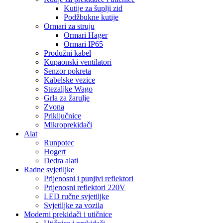
Kutije za šuplji zid
Podžbukne kutije
Ormari za struju
Ormari Hager
Ormari IP65
Produžni kabel
Kupaonski ventilatori
Senzor pokreta
Kabelske vezice
Stezaljke Wago
Grla za žarulje
Zvona
Priključnice
Mikroprekidači
Alat
Runpotec
Hogert
Dedra alati
Radne svjetiljke
Prijenosni i punjivi reflektori
Prijenosni reflektori 220V
LED ručne svjetiljke
Svjetiljke za vozila
Moderni prekidači i utičnice