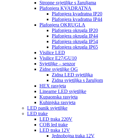
Stropne svjetiljke s žaruljama
Plafonjera KVADRATNA
Plafonjera kvadratna IP20
Plafonjera kvadratna IP44
Plafonjera OKRUGLA
Plafonjera okrugla IP20
Plafonjera okrugla IP44
Plafonjera okrugla IP54
Plafonjera okrugla IP65
Visilice LED
Visilice E27/GU10
Svjetiljke – senzor
Zidne svjetiljke OG
Zidna LED svjetiljka
Zidna svjetiljka s žaruljom
HEX rasvjeta
Linearne LED svjetiljke
Kupaonska rasvjeta
Kuhinjska rasvjeta
LED panik svjetiljke
LED trake
LED traka 220V
COB led trake
LED traka 12V
Jednobojna traka 12V