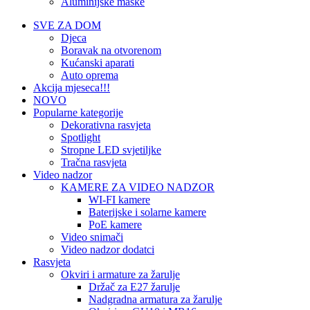
Aluminijske maske
SVE ZA DOM
Djeca
Boravak na otvorenom
Kućanski aparati
Auto oprema
Akcija mjeseca!!!
NOVO
Popularne kategorije
Dekorativna rasvjeta
Spotlight
Stropne LED svjetiljke
Tračna rasvjeta
Video nadzor
KAMERE ZA VIDEO NADZOR
WI-FI kamere
Baterijske i solarne kamere
PoE kamere
Video snimači
Video nadzor dodatci
Rasvjeta
Okviri i armature za žarulje
Držač za E27 žarulje
Nadgradna armatura za žarulje