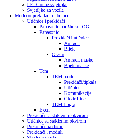
LED ručne svjetiljke
Svjetiljke za vozila
Moderni prekidači i utičnice
Utičnice i prekidači
Panasonic nadžbukni OG
Panasonic
Prekidači i utičnice
Antracit
Bijela
Okviri
Antracit maske
Bijele maske
Tem
TEM modul
Prekidači/tipkala
Utičnice
Komunikacije
Okvir Line
TEM Logiq
Exen
Prekidači sa staklenim okvirom
Utičnice sa staklenim okvirom
Prekidači na dodir
Prekidači i moduli
Staklene maske