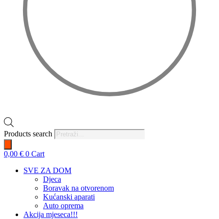
Products search
0,00
€
0
Cart
SVE ZA DOM
Djeca
Boravak na otvorenom
Kućanski aparati
Auto oprema
Akcija mjeseca!!!