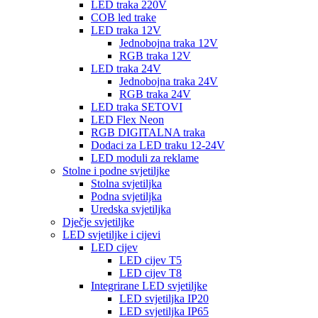
LED traka 220V
COB led trake
LED traka 12V
Jednobojna traka 12V
RGB traka 12V
LED traka 24V
Jednobojna traka 24V
RGB traka 24V
LED traka SETOVI
LED Flex Neon
RGB DIGITALNA traka
Dodaci za LED traku 12-24V
LED moduli za reklame
Stolne i podne svjetiljke
Stolna svjetiljka
Podna svjetiljka
Uredska svjetiljka
Dječje svjetiljke
LED svjetiljke i cijevi
LED cijev
LED cijev T5
LED cijev T8
Integrirane LED svjetiljke
LED svjetiljka IP20
LED svjetiljka IP65