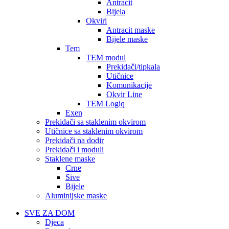
Antracit
Bijela
Okviri
Antracit maske
Bijele maske
Tem
TEM modul
Prekidači/tipkala
Utičnice
Komunikacije
Okvir Line
TEM Logiq
Exen
Prekidači sa staklenim okvirom
Utičnice sa staklenim okvirom
Prekidači na dodir
Prekidači i moduli
Staklene maske
Crne
Sive
Bijele
Aluminijske maske
SVE ZA DOM
Djeca