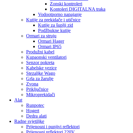
Zonski kontroleri
Kontoleri DIGITALNA traka
Vodootporno napajanje
Kutije za prekidače i utičnice
Kutije za šuplji zid
Podžbukne kutije
Ormari za struju
Ormari Hager
Ormari IP65
Produžni kabel
Kupaonski ventilatori
Senzor pokreta
Kabelske vezice
Stezaljke Wago
Grla za žarulje
Zvona
Priključnice
Mikroprekidači
Alat
Runpotec
Hogert
Dedra alati
Radne svjetiljke
Prijenosni i punjivi reflektori
Prijenosni reflektori 220V