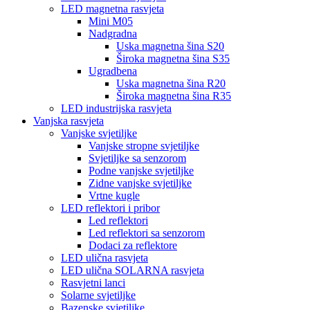
LED magnetna rasvjeta
Mini M05
Nadgradna
Uska magnetna šina S20
Široka magnetna šina S35
Ugradbena
Uska magnetna šina R20
Široka magnetna šina R35
LED industrijska rasvjeta
Vanjska rasvjeta
Vanjske svjetiljke
Vanjske stropne svjetiljke
Svjetiljke sa senzorom
Podne vanjske svjetiljke
Zidne vanjske svjetiljke
Vrtne kugle
LED reflektori i pribor
Led reflektori
Led reflektori sa senzorom
Dodaci za reflektore
LED ulična rasvjeta
LED ulična SOLARNA rasvjeta
Rasvjetni lanci
Solarne svjetiljke
Bazenske svjetiljke