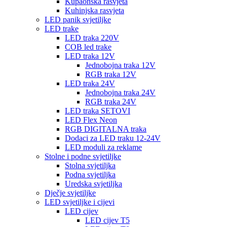
Kupaonska rasvjeta
Kuhinjska rasvjeta
LED panik svjetiljke
LED trake
LED traka 220V
COB led trake
LED traka 12V
Jednobojna traka 12V
RGB traka 12V
LED traka 24V
Jednobojna traka 24V
RGB traka 24V
LED traka SETOVI
LED Flex Neon
RGB DIGITALNA traka
Dodaci za LED traku 12-24V
LED moduli za reklame
Stolne i podne svjetiljke
Stolna svjetiljka
Podna svjetiljka
Uredska svjetiljka
Dječje svjetiljke
LED svjetiljke i cijevi
LED cijev
LED cijev T5