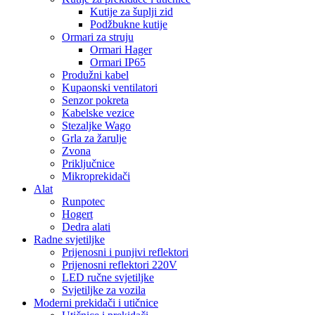
Kutije za šuplji zid
Podžbukne kutije
Ormari za struju
Ormari Hager
Ormari IP65
Produžni kabel
Kupaonski ventilatori
Senzor pokreta
Kabelske vezice
Stezaljke Wago
Grla za žarulje
Zvona
Priključnice
Mikroprekidači
Alat
Runpotec
Hogert
Dedra alati
Radne svjetiljke
Prijenosni i punjivi reflektori
Prijenosni reflektori 220V
LED ručne svjetiljke
Svjetiljke za vozila
Moderni prekidači i utičnice