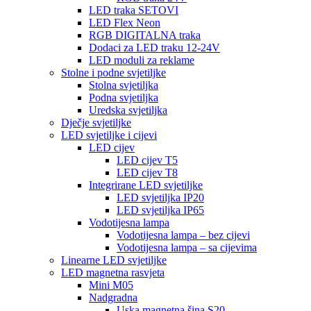
LED traka SETOVI
LED Flex Neon
RGB DIGITALNA traka
Dodaci za LED traku 12-24V
LED moduli za reklame
Stolne i podne svjetiljke
Stolna svjetiljka
Podna svjetiljka
Uredska svjetiljka
Dječje svjetiljke
LED svjetiljke i cijevi
LED cijev
LED cijev T5
LED cijev T8
Integrirane LED svjetiljke
LED svjetiljka IP20
LED svjetiljka IP65
Vodotijesna lampa
Vodotijesna lampa – bez cijevi
Vodotijesna lampa – sa cijevima
Linearne LED svjetiljke
LED magnetna rasvjeta
Mini M05
Nadgradna
Uska magnetna šina S20