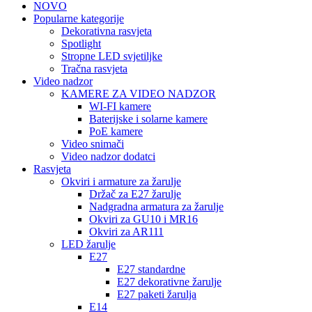
NOVO
Popularne kategorije
Dekorativna rasvjeta
Spotlight
Stropne LED svjetiljke
Tračna rasvjeta
Video nadzor
KAMERE ZA VIDEO NADZOR
WI-FI kamere
Baterijske i solarne kamere
PoE kamere
Video snimači
Video nadzor dodatci
Rasvjeta
Okviri i armature za žarulje
Držač za E27 žarulje
Nadgradna armatura za žarulje
Okviri za GU10 i MR16
Okviri za AR111
LED žarulje
E27
E27 standardne
E27 dekorativne žarulje
E27 paketi žarulja
E14