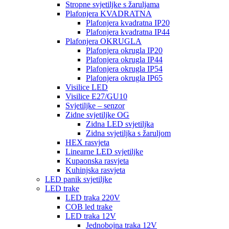
Stropne svjetiljke s žaruljama
Plafonjera KVADRATNA
Plafonjera kvadratna IP20
Plafonjera kvadratna IP44
Plafonjera OKRUGLA
Plafonjera okrugla IP20
Plafonjera okrugla IP44
Plafonjera okrugla IP54
Plafonjera okrugla IP65
Visilice LED
Visilice E27/GU10
Svjetiljke – senzor
Zidne svjetiljke OG
Zidna LED svjetiljka
Zidna svjetiljka s žaruljom
HEX rasvjeta
Linearne LED svjetiljke
Kupaonska rasvjeta
Kuhinjska rasvjeta
LED panik svjetiljke
LED trake
LED traka 220V
COB led trake
LED traka 12V
Jednobojna traka 12V