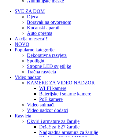
Aluminijske maske
SVE ZA DOM
Djeca
Boravak na otvorenom
Kućanski aparati
Auto oprema
Akcija mjeseca!!!
NOVO
Popularne kategorije
Dekorativna rasvjeta
Spotlight
Stropne LED svjetiljke
Tračna rasvjeta
Video nadzor
KAMERE ZA VIDEO NADZOR
WI-FI kamere
Baterijske i solarne kamere
PoE kamere
Video snimači
Video nadzor dodatci
Rasvjeta
Okviri i armature za žarulje
Držač za E27 žarulje
Nadgradna armatura za žarulje