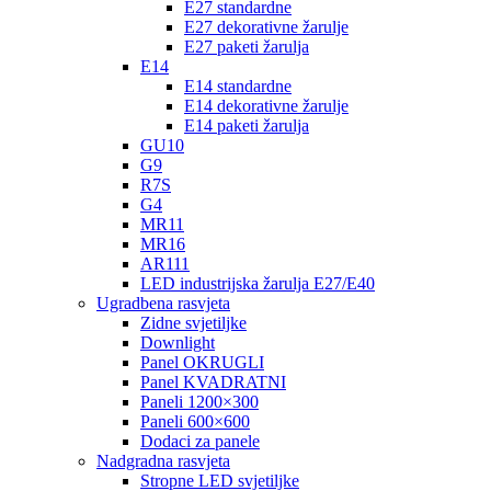
E27 standardne
E27 dekorativne žarulje
E27 paketi žarulja
E14
E14 standardne
E14 dekorativne žarulje
E14 paketi žarulja
GU10
G9
R7S
G4
MR11
MR16
AR111
LED industrijska žarulja E27/E40
Ugradbena rasvjeta
Zidne svjetiljke
Downlight
Panel OKRUGLI
Panel KVADRATNI
Paneli 1200×300
Paneli 600×600
Dodaci za panele
Nadgradna rasvjeta
Stropne LED svjetiljke