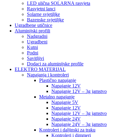
LED ulična SOLARNA rasvjeta
Rasvjetni lanci
Solarne svjetiljke
Bazenske svjetiljke
Ugradbene utičnice
Aluminijski profili
Nadgradni
Ugradbeni
Kutni
Podni
Savitljivi
Dodaci za aluminijske profile
ELEKTRO MATERIJAL
Napajanja i kontroleri
Plastično napajanje
Napajanje 12V
Napajanje 12V – 3g jamstvo
Metalno napajanje
Napajanje 5V
Napajanje 12V
Napajanje 12V – 3g jamstvo
Napajanje 24V
Napajanje 24V – 3g jamstvo
Kontroleri i daljinski za traku
Kontroleri i dimmeri