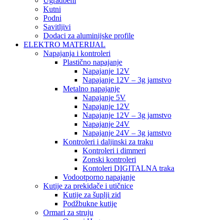
Ugradbeni
Kutni
Podni
Savitljivi
Dodaci za aluminijske profile
ELEKTRO MATERIJAL
Napajanja i kontroleri
Plastično napajanje
Napajanje 12V
Napajanje 12V – 3g jamstvo
Metalno napajanje
Napajanje 5V
Napajanje 12V
Napajanje 12V – 3g jamstvo
Napajanje 24V
Napajanje 24V – 3g jamstvo
Kontroleri i daljinski za traku
Kontroleri i dimmeri
Zonski kontroleri
Kontoleri DIGITALNA traka
Vodootporno napajanje
Kutije za prekidače i utičnice
Kutije za šuplji zid
Podžbukne kutije
Ormari za struju