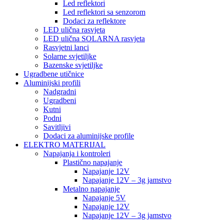
Led reflektori
Led reflektori sa senzorom
Dodaci za reflektore
LED ulična rasvjeta
LED ulična SOLARNA rasvjeta
Rasvjetni lanci
Solarne svjetiljke
Bazenske svjetiljke
Ugradbene utičnice
Aluminijski profili
Nadgradni
Ugradbeni
Kutni
Podni
Savitljivi
Dodaci za aluminijske profile
ELEKTRO MATERIJAL
Napajanja i kontroleri
Plastično napajanje
Napajanje 12V
Napajanje 12V – 3g jamstvo
Metalno napajanje
Napajanje 5V
Napajanje 12V
Napajanje 12V – 3g jamstvo