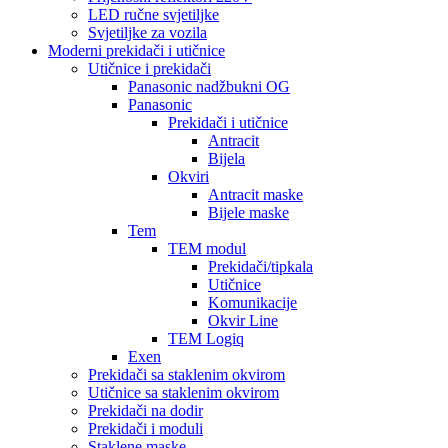
LED ručne svjetiljke
Svjetiljke za vozila
Moderni prekidači i utičnice
Utičnice i prekidači
Panasonic nadžbukni OG
Panasonic
Prekidači i utičnice
Antracit
Bijela
Okviri
Antracit maske
Bijele maske
Tem
TEM modul
Prekidači/tipkala
Utičnice
Komunikacije
Okvir Line
TEM Logiq
Exen
Prekidači sa staklenim okvirom
Utičnice sa staklenim okvirom
Prekidači na dodir
Prekidači i moduli
Staklene maske