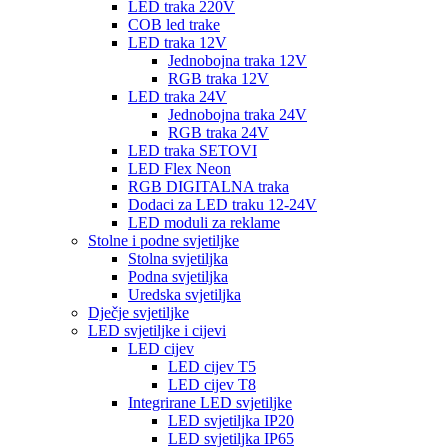
LED traka 220V
COB led trake
LED traka 12V
Jednobojna traka 12V
RGB traka 12V
LED traka 24V
Jednobojna traka 24V
RGB traka 24V
LED traka SETOVI
LED Flex Neon
RGB DIGITALNA traka
Dodaci za LED traku 12-24V
LED moduli za reklame
Stolne i podne svjetiljke
Stolna svjetiljka
Podna svjetiljka
Uredska svjetiljka
Dječje svjetiljke
LED svjetiljke i cijevi
LED cijev
LED cijev T5
LED cijev T8
Integrirane LED svjetiljke
LED svjetiljka IP20
LED svjetiljka IP65