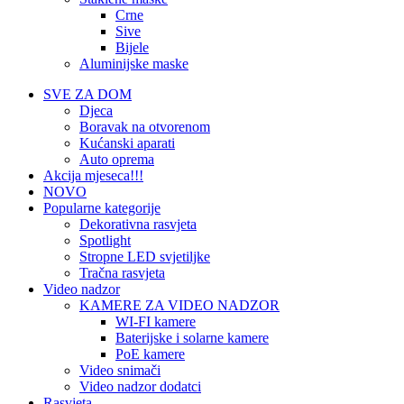
Crne
Sive
Bijele
Aluminijske maske
SVE ZA DOM
Djeca
Boravak na otvorenom
Kućanski aparati
Auto oprema
Akcija mjeseca!!!
NOVO
Popularne kategorije
Dekorativna rasvjeta
Spotlight
Stropne LED svjetiljke
Tračna rasvjeta
Video nadzor
KAMERE ZA VIDEO NADZOR
WI-FI kamere
Baterijske i solarne kamere
PoE kamere
Video snimači
Video nadzor dodatci
Rasvjeta