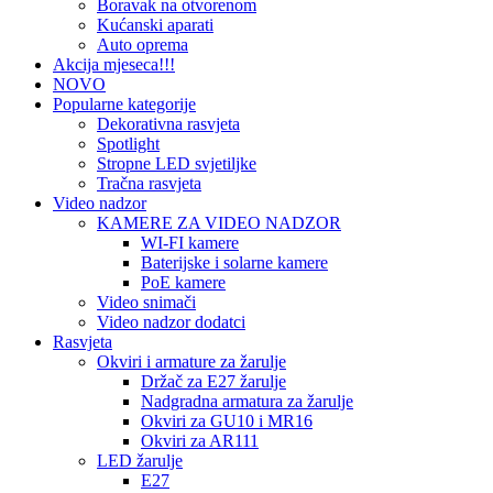
Boravak na otvorenom
Kućanski aparati
Auto oprema
Akcija mjeseca!!!
NOVO
Popularne kategorije
Dekorativna rasvjeta
Spotlight
Stropne LED svjetiljke
Tračna rasvjeta
Video nadzor
KAMERE ZA VIDEO NADZOR
WI-FI kamere
Baterijske i solarne kamere
PoE kamere
Video snimači
Video nadzor dodatci
Rasvjeta
Okviri i armature za žarulje
Držač za E27 žarulje
Nadgradna armatura za žarulje
Okviri za GU10 i MR16
Okviri za AR111
LED žarulje
E27