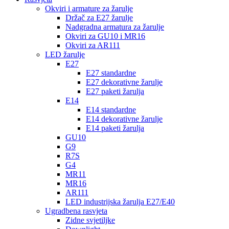
Okviri i armature za žarulje
Držač za E27 žarulje
Nadgradna armatura za žarulje
Okviri za GU10 i MR16
Okviri za AR111
LED žarulje
E27
E27 standardne
E27 dekorativne žarulje
E27 paketi žarulja
E14
E14 standardne
E14 dekorativne žarulje
E14 paketi žarulja
GU10
G9
R7S
G4
MR11
MR16
AR111
LED industrijska žarulja E27/E40
Ugradbena rasvjeta
Zidne svjetiljke