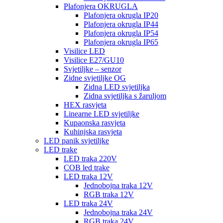
Plafonjera OKRUGLA
Plafonjera okrugla IP20
Plafonjera okrugla IP44
Plafonjera okrugla IP54
Plafonjera okrugla IP65
Visilice LED
Visilice E27/GU10
Svjetiljke – senzor
Zidne svjetiljke OG
Zidna LED svjetiljka
Zidna svjetiljka s žaruljom
HEX rasvjeta
Linearne LED svjetiljke
Kupaonska rasvjeta
Kuhinjska rasvjeta
LED panik svjetiljke
LED trake
LED traka 220V
COB led trake
LED traka 12V
Jednobojna traka 12V
RGB traka 12V
LED traka 24V
Jednobojna traka 24V
RGB traka 24V