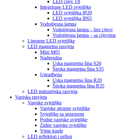
LED cijev T8
Integrirane LED svjetiljke
LED svjetiljka IP20
LED svjetiljka IP65
Vodotijesna lampa
Vodotijesna lampa – bez cijevi
Vodotijesna lampa – sa cijevima
Linearne LED svjetiljke
LED magnetna rasvjeta
Mini M05
Nadgradna
Uska magnetna šina S20
Široka magnetna šina S35
Ugradbena
Uska magnetna šina R20
Široka magnetna šina R35
LED industrijska rasvjeta
Vanjska rasvjeta
Vanjske svjetiljke
Vanjske stropne svjetiljke
Svjetiljke sa senzorom
Podne vanjske svjetiljke
Zidne vanjske svjetiljke
Vrtne kugle
LED reflektori i pribor