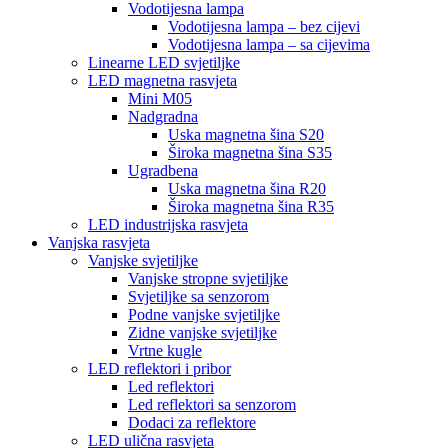
Vodotijesna lampa
Vodotijesna lampa – bez cijevi
Vodotijesna lampa – sa cijevima
Linearne LED svjetiljke
LED magnetna rasvjeta
Mini M05
Nadgradna
Uska magnetna šina S20
Široka magnetna šina S35
Ugradbena
Uska magnetna šina R20
Široka magnetna šina R35
LED industrijska rasvjeta
Vanjska rasvjeta
Vanjske svjetiljke
Vanjske stropne svjetiljke
Svjetiljke sa senzorom
Podne vanjske svjetiljke
Zidne vanjske svjetiljke
Vrtne kugle
LED reflektori i pribor
Led reflektori
Led reflektori sa senzorom
Dodaci za reflektore
LED ulična rasvjeta