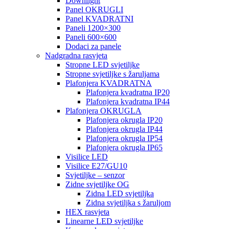
Downlight
Panel OKRUGLI
Panel KVADRATNI
Paneli 1200×300
Paneli 600×600
Dodaci za panele
Nadgradna rasvjeta
Stropne LED svjetiljke
Stropne svjetiljke s žaruljama
Plafonjera KVADRATNA
Plafonjera kvadratna IP20
Plafonjera kvadratna IP44
Plafonjera OKRUGLA
Plafonjera okrugla IP20
Plafonjera okrugla IP44
Plafonjera okrugla IP54
Plafonjera okrugla IP65
Visilice LED
Visilice E27/GU10
Svjetiljke – senzor
Zidne svjetiljke OG
Zidna LED svjetiljka
Zidna svjetiljka s žaruljom
HEX rasvjeta
Linearne LED svjetiljke