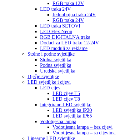
RGB traka 12V
LED traka 24V
Jednobojna traka 24V
RGB traka 24V
LED traka SETOVI
LED Flex Neon
RGB DIGITALNA traka
Dodaci za LED traku 12-24V
LED moduli za reklame
Stolne i podne svjetiljke
Stolna svjetiljka
Podna svjetiljka
Uredska svjetiljka
Dječje svjetiljke
LED svjetiljke i cijevi
LED cijev
LED cijev T5
LED cijev T8
Integrirane LED svjetiljke
LED svjetiljka IP20
LED svjetiljka IP65
Vodotijesna lampa
Vodotijesna lampa – bez cijevi
Vodotijesna lampa – sa cijevima
Linearne LED svjetiljke