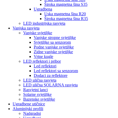
Široka magnetna šina S35
Ugradbena
Uska magnetna šina R20
Široka magnetna šina R35
LED industrijska rasvjeta
Vanjska rasvjeta
Vanjske svjetiljke
Vanjske stropne svjetiljke
Svjetiljke sa senzorom
Podne vanjske svjetiljke
Zidne vanjske svjetiljke
Vrtne kugle
LED reflektori i pribor
Led reflektori
Led reflektori sa senzorom
Dodaci za reflektore
LED ulična rasvjeta
LED ulična SOLARNA rasvjeta
Rasvjetni lanci
Solarne svjetiljke
Bazenske svjetiljke
Ugradbene utičnice
Aluminijski profili
Nadgradni