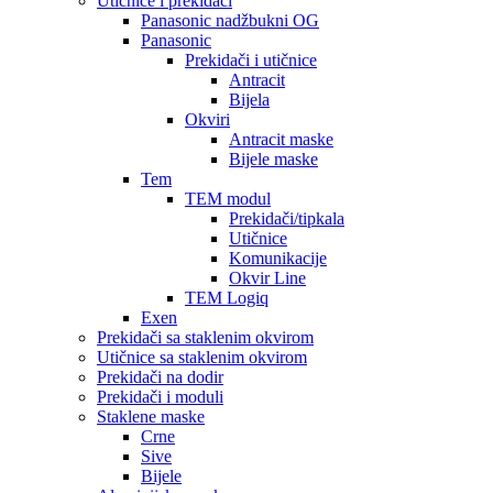
Utičnice i prekidači
Panasonic nadžbukni OG
Panasonic
Prekidači i utičnice
Antracit
Bijela
Okviri
Antracit maske
Bijele maske
Tem
TEM modul
Prekidači/tipkala
Utičnice
Komunikacije
Okvir Line
TEM Logiq
Exen
Prekidači sa staklenim okvirom
Utičnice sa staklenim okvirom
Prekidači na dodir
Prekidači i moduli
Staklene maske
Crne
Sive
Bijele