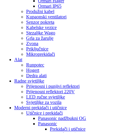
Ormari Hager
Ormari IP65
Produžni kabel
Kupaonski ventilatori
Senzor pokreta
Kabelske vezice
Stezaljke Wago
Grla za žarulje
Zvona
Priključnice
Mikroprekidači
Alat
Runpotec
Hogert
Dedra alati
Radne svjetiljke
Prijenosni i punjivi reflektori
Prijenosni reflektori 220V
LED ručne svjetiljke
Svjetiljke za vozila
Moderni prekidači i utičnice
Utičnice i prekidači
Panasonic nadžbukni OG
Panasonic
Prekidači i utičnice