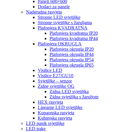
Paneli 600×600
Dodaci za panele
Nadgradna rasvjeta
Stropne LED svjetiljke
Stropne svjetiljke s žaruljama
Plafonjera KVADRATNA
Plafonjera kvadratna IP20
Plafonjera kvadratna IP44
Plafonjera OKRUGLA
Plafonjera okrugla IP20
Plafonjera okrugla IP44
Plafonjera okrugla IP54
Plafonjera okrugla IP65
Visilice LED
Visilice E27/GU10
Svjetiljke – senzor
Zidne svjetiljke OG
Zidna LED svjetiljka
Zidna svjetiljka s žaruljom
HEX rasvjeta
Linearne LED svjetiljke
Kupaonska rasvjeta
Kuhinjska rasvjeta
LED panik svjetiljke
LED trake