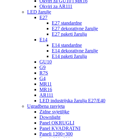
Okviri za GU10 i MR16
Okviri za AR111
LED žarulje
E27
E27 standardne
E27 dekorativne žarulje
E27 paketi žarulja
E14
E14 standardne
E14 dekorativne žarulje
E14 paketi žarulja
GU10
G9
R7S
G4
MR11
MR16
AR111
LED industrijska žarulja E27/E40
Ugradbena rasvjeta
Zidne svjetiljke
Downlight
Panel OKRUGLI
Panel KVADRATNI
Paneli 1200×300