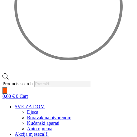
Products search
0,00
€
0
Cart
SVE ZA DOM
Djeca
Boravak na otvorenom
Kućanski aparati
Auto oprema
Akcija mjeseca!!!