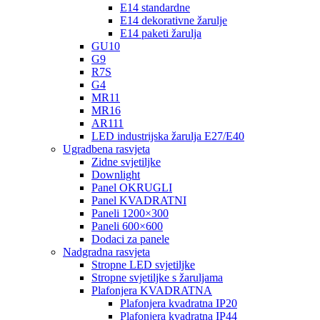
E14 standardne
E14 dekorativne žarulje
E14 paketi žarulja
GU10
G9
R7S
G4
MR11
MR16
AR111
LED industrijska žarulja E27/E40
Ugradbena rasvjeta
Zidne svjetiljke
Downlight
Panel OKRUGLI
Panel KVADRATNI
Paneli 1200×300
Paneli 600×600
Dodaci za panele
Nadgradna rasvjeta
Stropne LED svjetiljke
Stropne svjetiljke s žaruljama
Plafonjera KVADRATNA
Plafonjera kvadratna IP20
Plafonjera kvadratna IP44