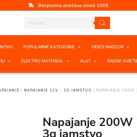
Besplatna dostava iznad 100€
NOVO
POPULARNE KATEGORIJE
VIDEO NADZOR
ILI
ELEKTRO MATERIJAL
ALAT
RADNE SVJETI
APAJANJE
/
NAPAJANJE 12V - 3G JAMSTVO
/ NAPAJANJE 200W 
Napajanje 200W 
3g jamstvo