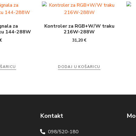
gnala za
Kontroler za RGB+W/W traku
u 144-288W
216W-288W
€
31,20
€
OŠARICU
DODAJ U KOŠARICU
Kontakt
Mog
098/520-180