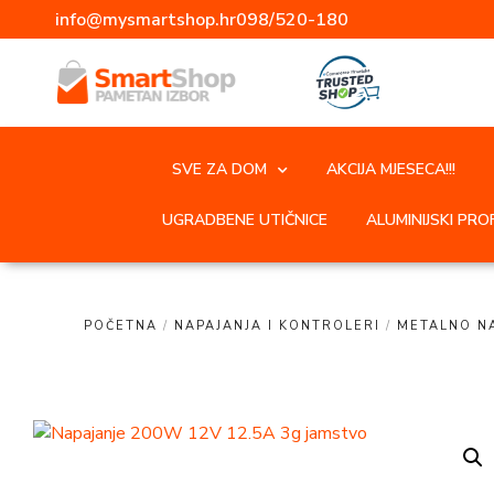
info@mysmartshop.hr
098/520-180
SVE ZA DOM
AKCIJA MJESECA!!!
UGRADBENE UTIČNICE
ALUMINIJSKI PROF
POČETNA
/
NAPAJANJA I KONTROLERI
/
METALNO N