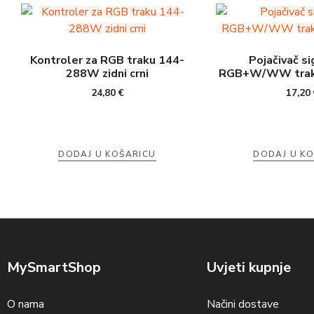
Kontroler za RGB traku 144-
Pojačivač si
288W zidni crni
RGB+W/WW trak
24,80
€
17,20
DODAJ U KOŠARICU
DODAJ U K
MySmartShop
Uvjeti kupnje
O nama
Načini dostave