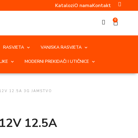
Katalozi
O nama
Kontakt
0
RASVJETA
VANJSKA RASVJETA
LJKE
MODERNI PREKIDAČI I UTIČNICE
12V 12.5A 3G JAMSTVO
12V 12.5A