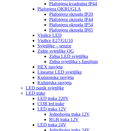
Plafonjera kvadratna IP44
Plafonjera OKRUGLA
Plafonjera okrugla IP20
Plafonjera okrugla IP44
Plafonjera okrugla IP54
Plafonjera okrugla IP65
Visilice LED
Visilice E27/GU10
Svjetiljke – senzor
Zidne svjetiljke OG
Zidna LED svjetiljka
Zidna svjetiljka s žaruljom
HEX rasvjeta
Linearne LED svjetiljke
Kupaonska rasvjeta
Kuhinjska rasvjeta
LED panik svjetiljke
LED trake
LED traka 220V
COB led trake
LED traka 12V
Jednobojna traka 12V
RGB traka 12V
LED traka 24V
Jednobojna traka 24V