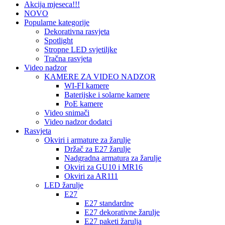
Akcija mjeseca!!!
NOVO
Popularne kategorije
Dekorativna rasvjeta
Spotlight
Stropne LED svjetiljke
Tračna rasvjeta
Video nadzor
KAMERE ZA VIDEO NADZOR
WI-FI kamere
Baterijske i solarne kamere
PoE kamere
Video snimači
Video nadzor dodatci
Rasvjeta
Okviri i armature za žarulje
Držač za E27 žarulje
Nadgradna armatura za žarulje
Okviri za GU10 i MR16
Okviri za AR111
LED žarulje
E27
E27 standardne
E27 dekorativne žarulje
E27 paketi žarulja