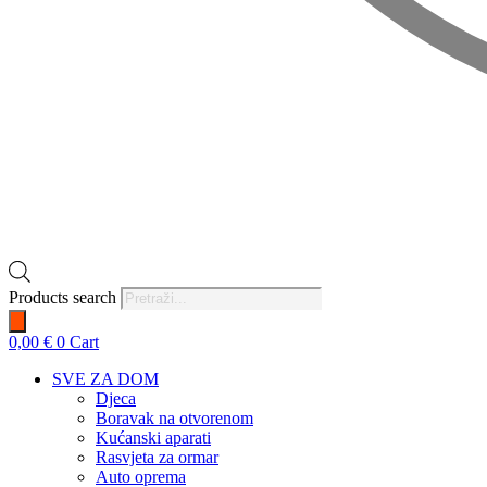
Products search
0,00
€
0
Cart
SVE ZA DOM
Djeca
Boravak na otvorenom
Kućanski aparati
Rasvjeta za ormar
Auto oprema