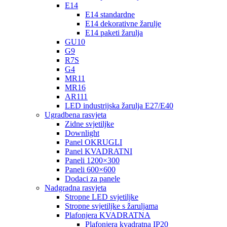
E14
E14 standardne
E14 dekorativne žarulje
E14 paketi žarulja
GU10
G9
R7S
G4
MR11
MR16
AR111
LED industrijska žarulja E27/E40
Ugradbena rasvjeta
Zidne svjetiljke
Downlight
Panel OKRUGLI
Panel KVADRATNI
Paneli 1200×300
Paneli 600×600
Dodaci za panele
Nadgradna rasvjeta
Stropne LED svjetiljke
Stropne svjetiljke s žaruljama
Plafonjera KVADRATNA
Plafonjera kvadratna IP20