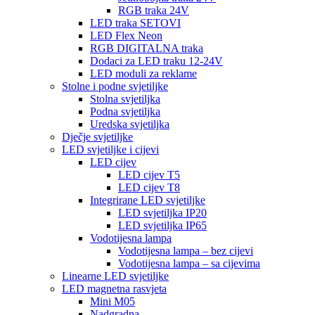
RGB traka 24V
LED traka SETOVI
LED Flex Neon
RGB DIGITALNA traka
Dodaci za LED traku 12-24V
LED moduli za reklame
Stolne i podne svjetiljke
Stolna svjetiljka
Podna svjetiljka
Uredska svjetiljka
Dječje svjetiljke
LED svjetiljke i cijevi
LED cijev
LED cijev T5
LED cijev T8
Integrirane LED svjetiljke
LED svjetiljka IP20
LED svjetiljka IP65
Vodotijesna lampa
Vodotijesna lampa – bez cijevi
Vodotijesna lampa – sa cijevima
Linearne LED svjetiljke
LED magnetna rasvjeta
Mini M05
Nadgradna