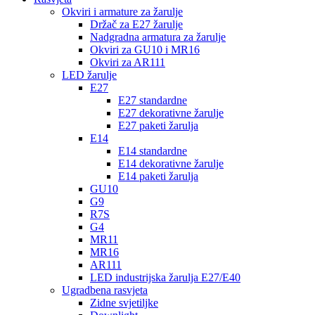
Okviri i armature za žarulje
Držač za E27 žarulje
Nadgradna armatura za žarulje
Okviri za GU10 i MR16
Okviri za AR111
LED žarulje
E27
E27 standardne
E27 dekorativne žarulje
E27 paketi žarulja
E14
E14 standardne
E14 dekorativne žarulje
E14 paketi žarulja
GU10
G9
R7S
G4
MR11
MR16
AR111
LED industrijska žarulja E27/E40
Ugradbena rasvjeta
Zidne svjetiljke