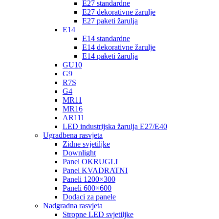
E27 standardne
E27 dekorativne žarulje
E27 paketi žarulja
E14
E14 standardne
E14 dekorativne žarulje
E14 paketi žarulja
GU10
G9
R7S
G4
MR11
MR16
AR111
LED industrijska žarulja E27/E40
Ugradbena rasvjeta
Zidne svjetiljke
Downlight
Panel OKRUGLI
Panel KVADRATNI
Paneli 1200×300
Paneli 600×600
Dodaci za panele
Nadgradna rasvjeta
Stropne LED svjetiljke