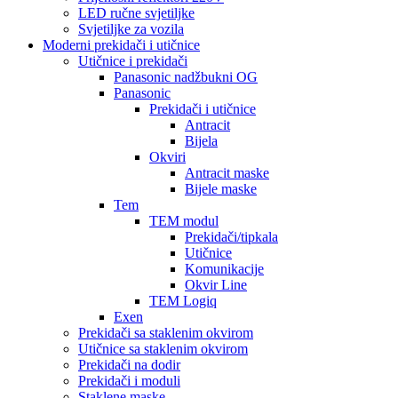
LED ručne svjetiljke
Svjetiljke za vozila
Moderni prekidači i utičnice
Utičnice i prekidači
Panasonic nadžbukni OG
Panasonic
Prekidači i utičnice
Antracit
Bijela
Okviri
Antracit maske
Bijele maske
Tem
TEM modul
Prekidači/tipkala
Utičnice
Komunikacije
Okvir Line
TEM Logiq
Exen
Prekidači sa staklenim okvirom
Utičnice sa staklenim okvirom
Prekidači na dodir
Prekidači i moduli
Staklene maske