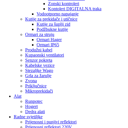
Zonski kontroleri
Kontoleri DIGITALNA traka
Vodootporno napajanje
Kutije za prekidače i utičnice
Kutije za šuplji zid
Podžbukne kutije
Ormari za struju
Ormari Hager
Ormari IP65
Produžni kabel
Kupaonski ventilatori
Senzor pokreta
Kabelske vezice
Stezaljke Wago
Grla za žarulje
Zvona
Priključnice
Mikroprekidači
Alat
Runpotec
Hogert
Dedra alati
Radne svjetiljke
Prijenosni i punjivi reflektori
Prijenosni reflektori 220V