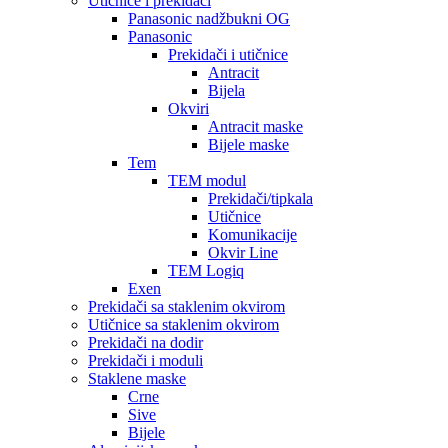
Utičnice i prekidači
Panasonic nadžbukni OG
Panasonic
Prekidači i utičnice
Antracit
Bijela
Okviri
Antracit maske
Bijele maske
Tem
TEM modul
Prekidači/tipkala
Utičnice
Komunikacije
Okvir Line
TEM Logiq
Exen
Prekidači sa staklenim okvirom
Utičnice sa staklenim okvirom
Prekidači na dodir
Prekidači i moduli
Staklene maske
Crne
Sive
Bijele