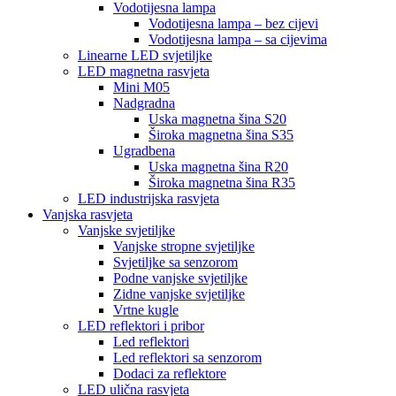
Vodotijesna lampa
Vodotijesna lampa – bez cijevi
Vodotijesna lampa – sa cijevima
Linearne LED svjetiljke
LED magnetna rasvjeta
Mini M05
Nadgradna
Uska magnetna šina S20
Široka magnetna šina S35
Ugradbena
Uska magnetna šina R20
Široka magnetna šina R35
LED industrijska rasvjeta
Vanjska rasvjeta
Vanjske svjetiljke
Vanjske stropne svjetiljke
Svjetiljke sa senzorom
Podne vanjske svjetiljke
Zidne vanjske svjetiljke
Vrtne kugle
LED reflektori i pribor
Led reflektori
Led reflektori sa senzorom
Dodaci za reflektore
LED ulična rasvjeta