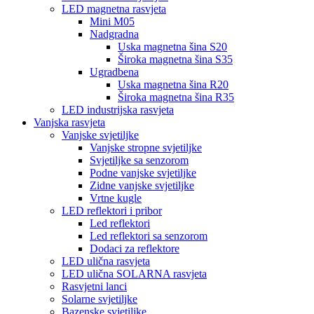
LED magnetna rasvjeta
Mini M05
Nadgradna
Uska magnetna šina S20
Široka magnetna šina S35
Ugradbena
Uska magnetna šina R20
Široka magnetna šina R35
LED industrijska rasvjeta
Vanjska rasvjeta
Vanjske svjetiljke
Vanjske stropne svjetiljke
Svjetiljke sa senzorom
Podne vanjske svjetiljke
Zidne vanjske svjetiljke
Vrtne kugle
LED reflektori i pribor
Led reflektori
Led reflektori sa senzorom
Dodaci za reflektore
LED ulična rasvjeta
LED ulična SOLARNA rasvjeta
Rasvjetni lanci
Solarne svjetiljke
Bazenske svjetiljke