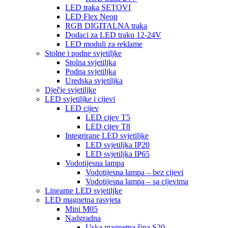
LED traka SETOVI
LED Flex Neon
RGB DIGITALNA traka
Dodaci za LED traku 12-24V
LED moduli za reklame
Stolne i podne svjetiljke
Stolna svjetiljka
Podna svjetiljka
Uredska svjetiljka
Dječje svjetiljke
LED svjetiljke i cijevi
LED cijev
LED cijev T5
LED cijev T8
Integrirane LED svjetiljke
LED svjetiljka IP20
LED svjetiljka IP65
Vodotijesna lampa
Vodotijesna lampa – bez cijevi
Vodotijesna lampa – sa cijevima
Linearne LED svjetiljke
LED magnetna rasvjeta
Mini M05
Nadgradna
Uska magnetna šina S20