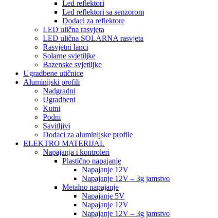
Led reflektori
Led reflektori sa senzorom
Dodaci za reflektore
LED ulična rasvjeta
LED ulična SOLARNA rasvjeta
Rasvjetni lanci
Solarne svjetiljke
Bazenske svjetiljke
Ugradbene utičnice
Aluminijski profili
Nadgradni
Ugradbeni
Kutni
Podni
Savitljivi
Dodaci za aluminijske profile
ELEKTRO MATERIJAL
Napajanja i kontroleri
Plastično napajanje
Napajanje 12V
Napajanje 12V – 3g jamstvo
Metalno napajanje
Napajanje 5V
Napajanje 12V
Napajanje 12V – 3g jamstvo