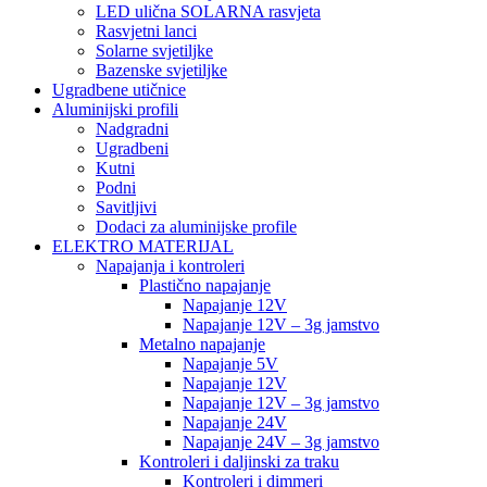
LED ulična SOLARNA rasvjeta
Rasvjetni lanci
Solarne svjetiljke
Bazenske svjetiljke
Ugradbene utičnice
Aluminijski profili
Nadgradni
Ugradbeni
Kutni
Podni
Savitljivi
Dodaci za aluminijske profile
ELEKTRO MATERIJAL
Napajanja i kontroleri
Plastično napajanje
Napajanje 12V
Napajanje 12V – 3g jamstvo
Metalno napajanje
Napajanje 5V
Napajanje 12V
Napajanje 12V – 3g jamstvo
Napajanje 24V
Napajanje 24V – 3g jamstvo
Kontroleri i daljinski za traku
Kontroleri i dimmeri