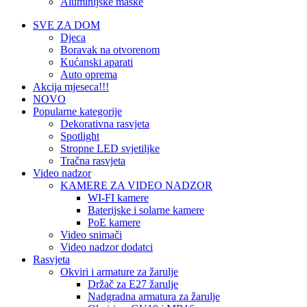
Aluminijske maske
SVE ZA DOM
Djeca
Boravak na otvorenom
Kućanski aparati
Auto oprema
Akcija mjeseca!!!
NOVO
Popularne kategorije
Dekorativna rasvjeta
Spotlight
Stropne LED svjetiljke
Tračna rasvjeta
Video nadzor
KAMERE ZA VIDEO NADZOR
WI-FI kamere
Baterijske i solarne kamere
PoE kamere
Video snimači
Video nadzor dodatci
Rasvjeta
Okviri i armature za žarulje
Držač za E27 žarulje
Nadgradna armatura za žarulje