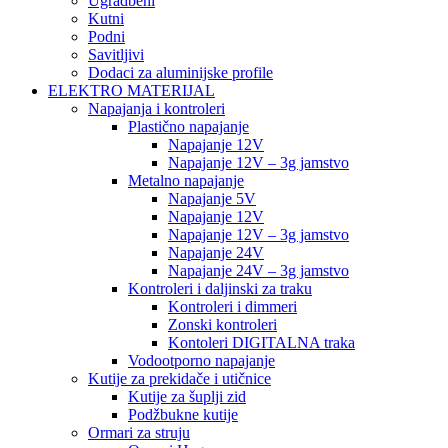
Ugradbeni
Kutni
Podni
Savitljivi
Dodaci za aluminijske profile
ELEKTRO MATERIJAL
Napajanja i kontroleri
Plastično napajanje
Napajanje 12V
Napajanje 12V – 3g jamstvo
Metalno napajanje
Napajanje 5V
Napajanje 12V
Napajanje 12V – 3g jamstvo
Napajanje 24V
Napajanje 24V – 3g jamstvo
Kontroleri i daljinski za traku
Kontroleri i dimmeri
Zonski kontroleri
Kontoleri DIGITALNA traka
Vodootporno napajanje
Kutije za prekidače i utičnice
Kutije za šuplji zid
Podžbukne kutije
Ormari za struju