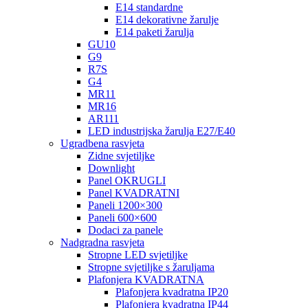
E14 standardne
E14 dekorativne žarulje
E14 paketi žarulja
GU10
G9
R7S
G4
MR11
MR16
AR111
LED industrijska žarulja E27/E40
Ugradbena rasvjeta
Zidne svjetiljke
Downlight
Panel OKRUGLI
Panel KVADRATNI
Paneli 1200×300
Paneli 600×600
Dodaci za panele
Nadgradna rasvjeta
Stropne LED svjetiljke
Stropne svjetiljke s žaruljama
Plafonjera KVADRATNA
Plafonjera kvadratna IP20
Plafonjera kvadratna IP44