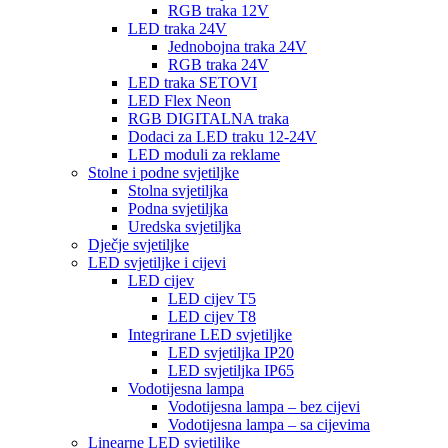
RGB traka 12V
LED traka 24V
Jednobojna traka 24V
RGB traka 24V
LED traka SETOVI
LED Flex Neon
RGB DIGITALNA traka
Dodaci za LED traku 12-24V
LED moduli za reklame
Stolne i podne svjetiljke
Stolna svjetiljka
Podna svjetiljka
Uredska svjetiljka
Dječje svjetiljke
LED svjetiljke i cijevi
LED cijev
LED cijev T5
LED cijev T8
Integrirane LED svjetiljke
LED svjetiljka IP20
LED svjetiljka IP65
Vodotijesna lampa
Vodotijesna lampa – bez cijevi
Vodotijesna lampa – sa cijevima
Linearne LED svjetiljke