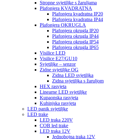
Stropne svjetiljke s žaruljama
Plafonjera KVADRATNA
Plafonjera kvadratna IP20
Plafonjera kvadratna IP44
Plafonjera OKRUGLA
Plafonjera okrugla IP20
Plafonjera okrugla IP44
Plafonjera okrugla IP54
Plafonjera okrugla IP65
Visilice LED
Visilice E27/GU10
Svjetiljke – senzor
Zidne svjetiljke OG
Zidna LED svjetiljka
Zidna svjetiljka s žaruljom
HEX rasvjeta
Linearne LED svjetiljke
Kupaonska rasvjeta
Kuhinjska rasvjeta
LED panik svjetiljke
LED trake
LED traka 220V
COB led trake
LED traka 12V
Jednobojna traka 12V