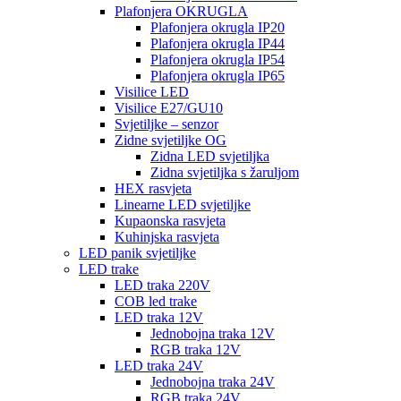
Plafonjera OKRUGLA
Plafonjera okrugla IP20
Plafonjera okrugla IP44
Plafonjera okrugla IP54
Plafonjera okrugla IP65
Visilice LED
Visilice E27/GU10
Svjetiljke – senzor
Zidne svjetiljke OG
Zidna LED svjetiljka
Zidna svjetiljka s žaruljom
HEX rasvjeta
Linearne LED svjetiljke
Kupaonska rasvjeta
Kuhinjska rasvjeta
LED panik svjetiljke
LED trake
LED traka 220V
COB led trake
LED traka 12V
Jednobojna traka 12V
RGB traka 12V
LED traka 24V
Jednobojna traka 24V
RGB traka 24V