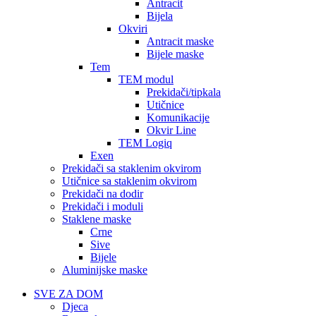
Antracit
Bijela
Okviri
Antracit maske
Bijele maske
Tem
TEM modul
Prekidači/tipkala
Utičnice
Komunikacije
Okvir Line
TEM Logiq
Exen
Prekidači sa staklenim okvirom
Utičnice sa staklenim okvirom
Prekidači na dodir
Prekidači i moduli
Staklene maske
Crne
Sive
Bijele
Aluminijske maske
SVE ZA DOM
Djeca