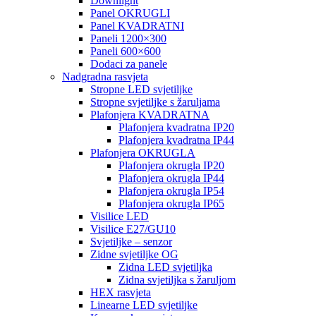
Downlight
Panel OKRUGLI
Panel KVADRATNI
Paneli 1200×300
Paneli 600×600
Dodaci za panele
Nadgradna rasvjeta
Stropne LED svjetiljke
Stropne svjetiljke s žaruljama
Plafonjera KVADRATNA
Plafonjera kvadratna IP20
Plafonjera kvadratna IP44
Plafonjera OKRUGLA
Plafonjera okrugla IP20
Plafonjera okrugla IP44
Plafonjera okrugla IP54
Plafonjera okrugla IP65
Visilice LED
Visilice E27/GU10
Svjetiljke – senzor
Zidne svjetiljke OG
Zidna LED svjetiljka
Zidna svjetiljka s žaruljom
HEX rasvjeta
Linearne LED svjetiljke