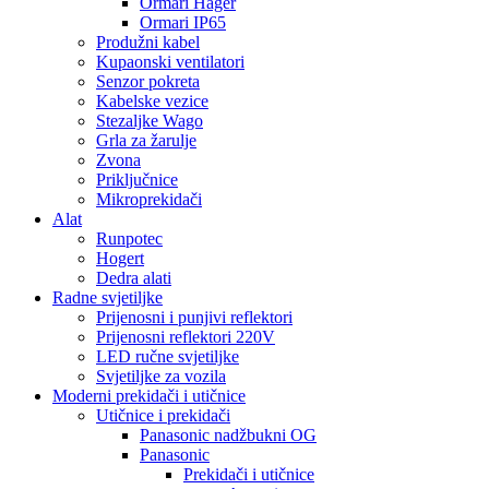
Ormari Hager
Ormari IP65
Produžni kabel
Kupaonski ventilatori
Senzor pokreta
Kabelske vezice
Stezaljke Wago
Grla za žarulje
Zvona
Priključnice
Mikroprekidači
Alat
Runpotec
Hogert
Dedra alati
Radne svjetiljke
Prijenosni i punjivi reflektori
Prijenosni reflektori 220V
LED ručne svjetiljke
Svjetiljke za vozila
Moderni prekidači i utičnice
Utičnice i prekidači
Panasonic nadžbukni OG
Panasonic
Prekidači i utičnice