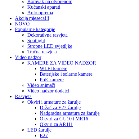
Boravak na otvorenom
Kućanski aparati
Auto oprema
Akcija mjeseca!!!
NOVO
Popularne kategorije
Dekorativna rasvjeta
Spotlight
Stropne LED svjetiljke
Tračna rasvjeta
Video nadzor
KAMERE ZA VIDEO NADZOR
WI-FI kamere
Baterijske i solarne kamere
PoE kamere
Video snimači
Video nadzor dodatci
Rasvjeta
Okviri i armature za žarulje
Držač za E27 žarulje
Nadgradna armatura za žarulje
Okviri za GU10 i MR16
Okviri za AR111
LED žarulje
E27