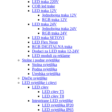
LED traka 220V
COB led trake
LED traka 12V
Jednobojna traka 12V
RGB traka 12V
LED traka 24V
Jednobojna traka 24V
RGB traka 24V
LED traka SETOVI
LED Flex Neon
RGB DIGITALNA traka
Dodaci za LED traku 12-24V
LED moduli za reklame
Stolne i podne svjetiljke
Stolna svjetiljka
Podna svjetiljka
Uredska svjetiljka
Dječje svjetiljke
LED svjetiljke i cijevi
LED cijev
LED cijev T5
LED cijev T8
Integrirane LED svjetiljke
LED svjetiljka IP20
LED svjetiljka IP65