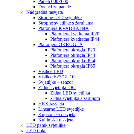
Paneli 600×600
Dodaci za panele
Nadgradna rasvjeta
Stropne LED svjetiljke
Stropne svjetiljke s žaruljama
Plafonjera KVADRATNA
Plafonjera kvadratna IP20
Plafonjera kvadratna IP44
Plafonjera OKRUGLA
Plafonjera okrugla IP20
Plafonjera okrugla IP44
Plafonjera okrugla IP54
Plafonjera okrugla IP65
Visilice LED
Visilice E27/GU10
Svjetiljke – senzor
Zidne svjetiljke OG
Zidna LED svjetiljka
Zidna svjetiljka s žaruljom
HEX rasvjeta
Linearne LED svjetiljke
Kupaonska rasvjeta
Kuhinjska rasvjeta
LED panik svjetiljke
LED trake