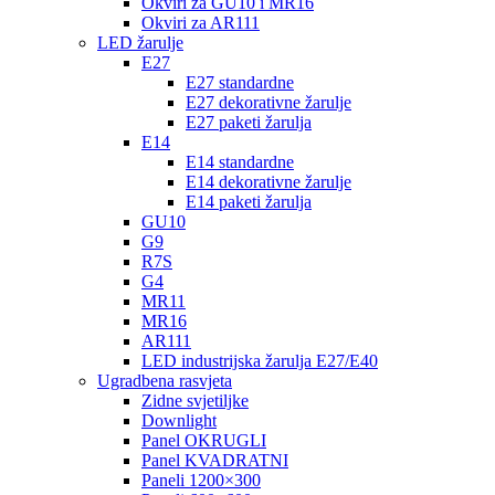
Okviri za GU10 i MR16
Okviri za AR111
LED žarulje
E27
E27 standardne
E27 dekorativne žarulje
E27 paketi žarulja
E14
E14 standardne
E14 dekorativne žarulje
E14 paketi žarulja
GU10
G9
R7S
G4
MR11
MR16
AR111
LED industrijska žarulja E27/E40
Ugradbena rasvjeta
Zidne svjetiljke
Downlight
Panel OKRUGLI
Panel KVADRATNI
Paneli 1200×300