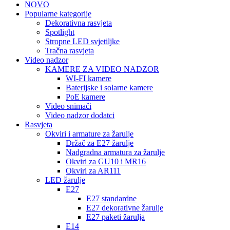
NOVO
Popularne kategorije
Dekorativna rasvjeta
Spotlight
Stropne LED svjetiljke
Tračna rasvjeta
Video nadzor
KAMERE ZA VIDEO NADZOR
WI-FI kamere
Baterijske i solarne kamere
PoE kamere
Video snimači
Video nadzor dodatci
Rasvjeta
Okviri i armature za žarulje
Držač za E27 žarulje
Nadgradna armatura za žarulje
Okviri za GU10 i MR16
Okviri za AR111
LED žarulje
E27
E27 standardne
E27 dekorativne žarulje
E27 paketi žarulja
E14