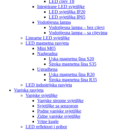
LED cijev T8
Integrirane LED svjetiljke
LED svjetiljka IP20
LED svjetiljka IP65
Vodotijesna lampa
Vodotijesna lampa – bez cijevi
Vodotijesna lampa – sa cijevima
Linearne LED svjetiljke
LED magnetna rasvjeta
Mini M05
Nadgradna
Uska magnetna šina S20
Široka magnetna šina S35
Ugradbena
Uska magnetna šina R20
Široka magnetna šina R35
LED industrijska rasvjeta
Vanjska rasvjeta
Vanjske svjetiljke
Vanjske stropne svjetiljke
Svjetiljke sa senzorom
Podne vanjske svjetiljke
Zidne vanjske svjetiljke
Vrtne kugle
LED reflektori i pribor