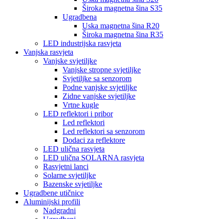
Široka magnetna šina S35
Ugradbena
Uska magnetna šina R20
Široka magnetna šina R35
LED industrijska rasvjeta
Vanjska rasvjeta
Vanjske svjetiljke
Vanjske stropne svjetiljke
Svjetiljke sa senzorom
Podne vanjske svjetiljke
Zidne vanjske svjetiljke
Vrtne kugle
LED reflektori i pribor
Led reflektori
Led reflektori sa senzorom
Dodaci za reflektore
LED ulična rasvjeta
LED ulična SOLARNA rasvjeta
Rasvjetni lanci
Solarne svjetiljke
Bazenske svjetiljke
Ugradbene utičnice
Aluminijski profili
Nadgradni