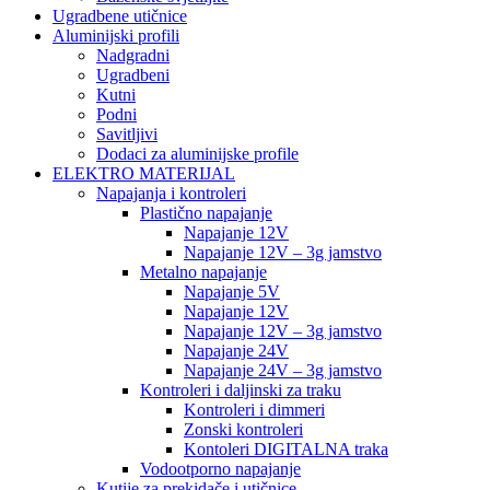
Ugradbene utičnice
Aluminijski profili
Nadgradni
Ugradbeni
Kutni
Podni
Savitljivi
Dodaci za aluminijske profile
ELEKTRO MATERIJAL
Napajanja i kontroleri
Plastično napajanje
Napajanje 12V
Napajanje 12V – 3g jamstvo
Metalno napajanje
Napajanje 5V
Napajanje 12V
Napajanje 12V – 3g jamstvo
Napajanje 24V
Napajanje 24V – 3g jamstvo
Kontroleri i daljinski za traku
Kontroleri i dimmeri
Zonski kontroleri
Kontoleri DIGITALNA traka
Vodootporno napajanje
Kutije za prekidače i utičnice