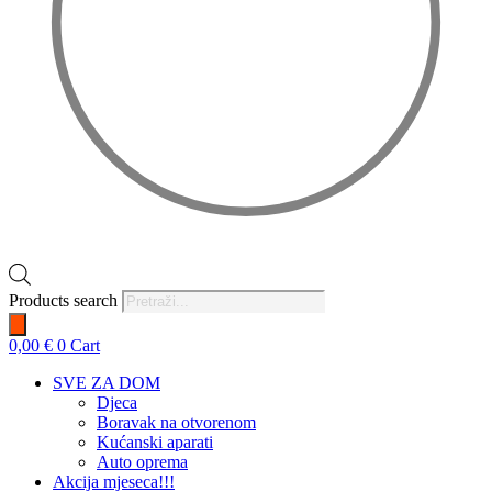
Products search
0,00
€
0
Cart
SVE ZA DOM
Djeca
Boravak na otvorenom
Kućanski aparati
Auto oprema
Akcija mjeseca!!!