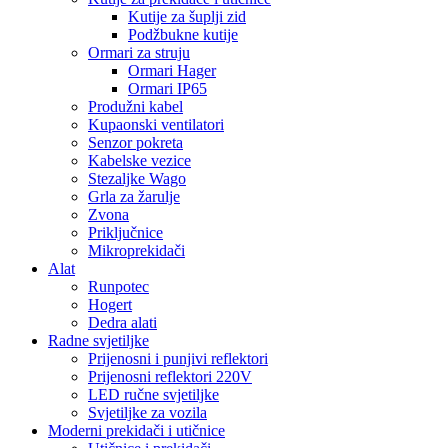
Kutije za šuplji zid
Podžbukne kutije
Ormari za struju
Ormari Hager
Ormari IP65
Produžni kabel
Kupaonski ventilatori
Senzor pokreta
Kabelske vezice
Stezaljke Wago
Grla za žarulje
Zvona
Priključnice
Mikroprekidači
Alat
Runpotec
Hogert
Dedra alati
Radne svjetiljke
Prijenosni i punjivi reflektori
Prijenosni reflektori 220V
LED ručne svjetiljke
Svjetiljke za vozila
Moderni prekidači i utičnice