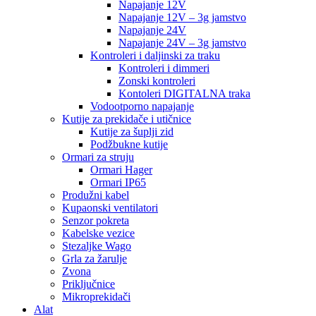
Napajanje 12V
Napajanje 12V – 3g jamstvo
Napajanje 24V
Napajanje 24V – 3g jamstvo
Kontroleri i daljinski za traku
Kontroleri i dimmeri
Zonski kontroleri
Kontoleri DIGITALNA traka
Vodootporno napajanje
Kutije za prekidače i utičnice
Kutije za šuplji zid
Podžbukne kutije
Ormari za struju
Ormari Hager
Ormari IP65
Produžni kabel
Kupaonski ventilatori
Senzor pokreta
Kabelske vezice
Stezaljke Wago
Grla za žarulje
Zvona
Priključnice
Mikroprekidači
Alat