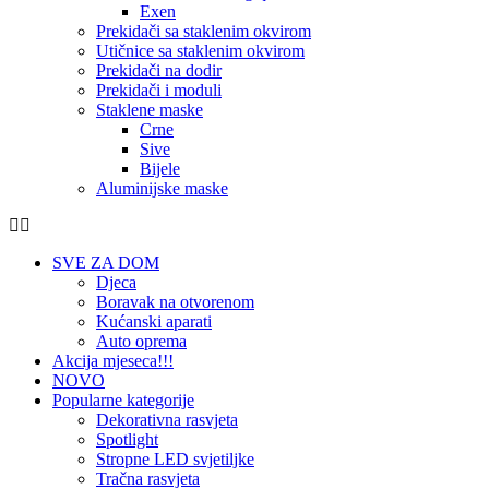
Exen
Prekidači sa staklenim okvirom
Utičnice sa staklenim okvirom
Prekidači na dodir
Prekidači i moduli
Staklene maske
Crne
Sive
Bijele
Aluminijske maske
SVE ZA DOM
Djeca
Boravak na otvorenom
Kućanski aparati
Auto oprema
Akcija mjeseca!!!
NOVO
Popularne kategorije
Dekorativna rasvjeta
Spotlight
Stropne LED svjetiljke
Tračna rasvjeta