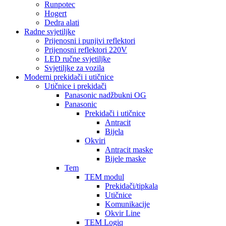
Runpotec
Hogert
Dedra alati
Radne svjetiljke
Prijenosni i punjivi reflektori
Prijenosni reflektori 220V
LED ručne svjetiljke
Svjetiljke za vozila
Moderni prekidači i utičnice
Utičnice i prekidači
Panasonic nadžbukni OG
Panasonic
Prekidači i utičnice
Antracit
Bijela
Okviri
Antracit maske
Bijele maske
Tem
TEM modul
Prekidači/tipkala
Utičnice
Komunikacije
Okvir Line
TEM Logiq