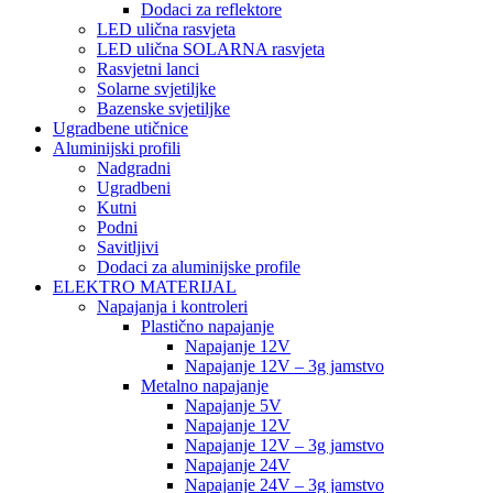
Dodaci za reflektore
LED ulična rasvjeta
LED ulična SOLARNA rasvjeta
Rasvjetni lanci
Solarne svjetiljke
Bazenske svjetiljke
Ugradbene utičnice
Aluminijski profili
Nadgradni
Ugradbeni
Kutni
Podni
Savitljivi
Dodaci za aluminijske profile
ELEKTRO MATERIJAL
Napajanja i kontroleri
Plastično napajanje
Napajanje 12V
Napajanje 12V – 3g jamstvo
Metalno napajanje
Napajanje 5V
Napajanje 12V
Napajanje 12V – 3g jamstvo
Napajanje 24V
Napajanje 24V – 3g jamstvo