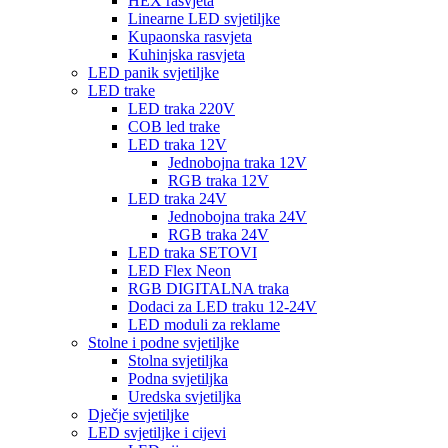
HEX rasvjeta
Linearne LED svjetiljke
Kupaonska rasvjeta
Kuhinjska rasvjeta
LED panik svjetiljke
LED trake
LED traka 220V
COB led trake
LED traka 12V
Jednobojna traka 12V
RGB traka 12V
LED traka 24V
Jednobojna traka 24V
RGB traka 24V
LED traka SETOVI
LED Flex Neon
RGB DIGITALNA traka
Dodaci za LED traku 12-24V
LED moduli za reklame
Stolne i podne svjetiljke
Stolna svjetiljka
Podna svjetiljka
Uredska svjetiljka
Dječje svjetiljke
LED svjetiljke i cijevi