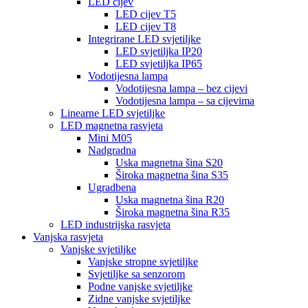
LED cijev
LED cijev T5
LED cijev T8
Integrirane LED svjetiljke
LED svjetiljka IP20
LED svjetiljka IP65
Vodotijesna lampa
Vodotijesna lampa – bez cijevi
Vodotijesna lampa – sa cijevima
Linearne LED svjetiljke
LED magnetna rasvjeta
Mini M05
Nadgradna
Uska magnetna šina S20
Široka magnetna šina S35
Ugradbena
Uska magnetna šina R20
Široka magnetna šina R35
LED industrijska rasvjeta
Vanjska rasvjeta
Vanjske svjetiljke
Vanjske stropne svjetiljke
Svjetiljke sa senzorom
Podne vanjske svjetiljke
Zidne vanjske svjetiljke