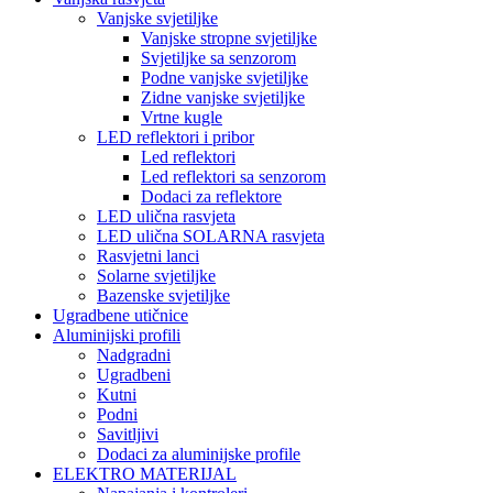
Vanjske svjetiljke
Vanjske stropne svjetiljke
Svjetiljke sa senzorom
Podne vanjske svjetiljke
Zidne vanjske svjetiljke
Vrtne kugle
LED reflektori i pribor
Led reflektori
Led reflektori sa senzorom
Dodaci za reflektore
LED ulična rasvjeta
LED ulična SOLARNA rasvjeta
Rasvjetni lanci
Solarne svjetiljke
Bazenske svjetiljke
Ugradbene utičnice
Aluminijski profili
Nadgradni
Ugradbeni
Kutni
Podni
Savitljivi
Dodaci za aluminijske profile
ELEKTRO MATERIJAL