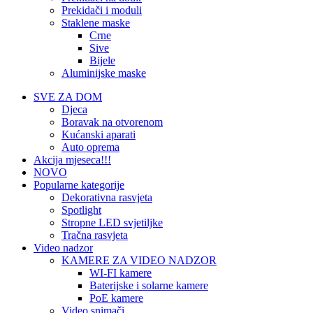
Prekidači i moduli
Staklene maske
Crne
Sive
Bijele
Aluminijske maske
SVE ZA DOM
Djeca
Boravak na otvorenom
Kućanski aparati
Auto oprema
Akcija mjeseca!!!
NOVO
Popularne kategorije
Dekorativna rasvjeta
Spotlight
Stropne LED svjetiljke
Tračna rasvjeta
Video nadzor
KAMERE ZA VIDEO NADZOR
WI-FI kamere
Baterijske i solarne kamere
PoE kamere
Video snimači