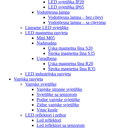
LED svjetiljka IP20
LED svjetiljka IP65
Vodotijesna lampa
Vodotijesna lampa – bez cijevi
Vodotijesna lampa – sa cijevima
Linearne LED svjetiljke
LED magnetna rasvjeta
Mini M05
Nadgradna
Uska magnetna šina S20
Široka magnetna šina S35
Ugradbena
Uska magnetna šina R20
Široka magnetna šina R35
LED industrijska rasvjeta
Vanjska rasvjeta
Vanjske svjetiljke
Vanjske stropne svjetiljke
Svjetiljke sa senzorom
Podne vanjske svjetiljke
Zidne vanjske svjetiljke
Vrtne kugle
LED reflektori i pribor
Led reflektori
Led reflektori sa senzorom