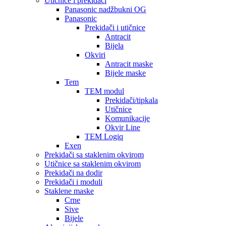
Utičnice i prekidači
Panasonic nadžbukni OG
Panasonic
Prekidači i utičnice
Antracit
Bijela
Okviri
Antracit maske
Bijele maske
Tem
TEM modul
Prekidači/tipkala
Utičnice
Komunikacije
Okvir Line
TEM Logiq
Exen
Prekidači sa staklenim okvirom
Utičnice sa staklenim okvirom
Prekidači na dodir
Prekidači i moduli
Staklene maske
Crne
Sive
Bijele