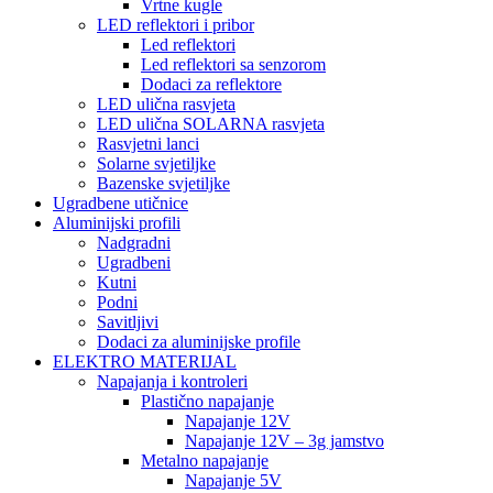
Vrtne kugle
LED reflektori i pribor
Led reflektori
Led reflektori sa senzorom
Dodaci za reflektore
LED ulična rasvjeta
LED ulična SOLARNA rasvjeta
Rasvjetni lanci
Solarne svjetiljke
Bazenske svjetiljke
Ugradbene utičnice
Aluminijski profili
Nadgradni
Ugradbeni
Kutni
Podni
Savitljivi
Dodaci za aluminijske profile
ELEKTRO MATERIJAL
Napajanja i kontroleri
Plastično napajanje
Napajanje 12V
Napajanje 12V – 3g jamstvo
Metalno napajanje
Napajanje 5V