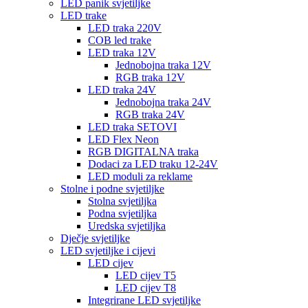
LED panik svjetiljke
LED trake
LED traka 220V
COB led trake
LED traka 12V
Jednobojna traka 12V
RGB traka 12V
LED traka 24V
Jednobojna traka 24V
RGB traka 24V
LED traka SETOVI
LED Flex Neon
RGB DIGITALNA traka
Dodaci za LED traku 12-24V
LED moduli za reklame
Stolne i podne svjetiljke
Stolna svjetiljka
Podna svjetiljka
Uredska svjetiljka
Dječje svjetiljke
LED svjetiljke i cijevi
LED cijev
LED cijev T5
LED cijev T8
Integrirane LED svjetiljke