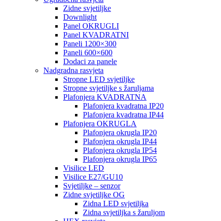
Zidne svjetiljke
Downlight
Panel OKRUGLI
Panel KVADRATNI
Paneli 1200×300
Paneli 600×600
Dodaci za panele
Nadgradna rasvjeta
Stropne LED svjetiljke
Stropne svjetiljke s žaruljama
Plafonjera KVADRATNA
Plafonjera kvadratna IP20
Plafonjera kvadratna IP44
Plafonjera OKRUGLA
Plafonjera okrugla IP20
Plafonjera okrugla IP44
Plafonjera okrugla IP54
Plafonjera okrugla IP65
Visilice LED
Visilice E27/GU10
Svjetiljke – senzor
Zidne svjetiljke OG
Zidna LED svjetiljka
Zidna svjetiljka s žaruljom