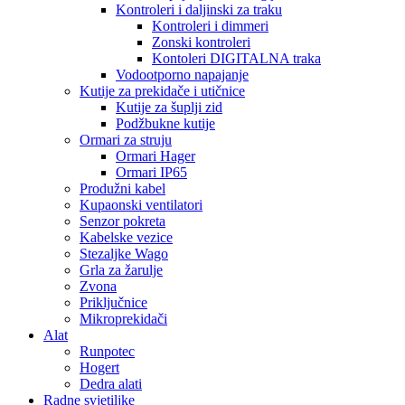
Kontroleri i daljinski za traku
Kontroleri i dimmeri
Zonski kontroleri
Kontoleri DIGITALNA traka
Vodootporno napajanje
Kutije za prekidače i utičnice
Kutije za šuplji zid
Podžbukne kutije
Ormari za struju
Ormari Hager
Ormari IP65
Produžni kabel
Kupaonski ventilatori
Senzor pokreta
Kabelske vezice
Stezaljke Wago
Grla za žarulje
Zvona
Priključnice
Mikroprekidači
Alat
Runpotec
Hogert
Dedra alati
Radne svjetiljke