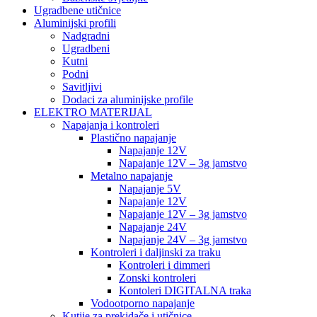
Ugradbene utičnice
Aluminijski profili
Nadgradni
Ugradbeni
Kutni
Podni
Savitljivi
Dodaci za aluminijske profile
ELEKTRO MATERIJAL
Napajanja i kontroleri
Plastično napajanje
Napajanje 12V
Napajanje 12V – 3g jamstvo
Metalno napajanje
Napajanje 5V
Napajanje 12V
Napajanje 12V – 3g jamstvo
Napajanje 24V
Napajanje 24V – 3g jamstvo
Kontroleri i daljinski za traku
Kontroleri i dimmeri
Zonski kontroleri
Kontoleri DIGITALNA traka
Vodootporno napajanje
Kutije za prekidače i utičnice