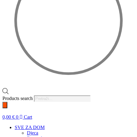
Products search
0,00
€
0
Cart
SVE ZA DOM
Djeca