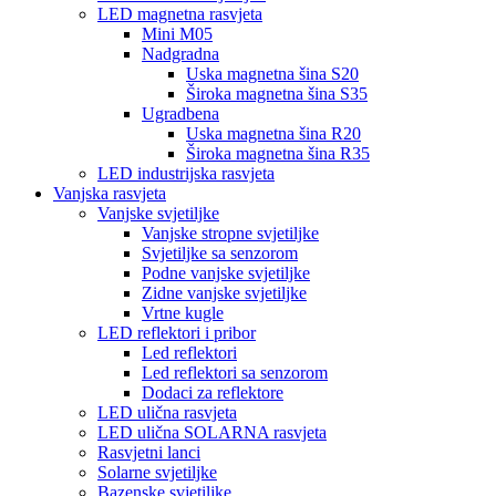
LED magnetna rasvjeta
Mini M05
Nadgradna
Uska magnetna šina S20
Široka magnetna šina S35
Ugradbena
Uska magnetna šina R20
Široka magnetna šina R35
LED industrijska rasvjeta
Vanjska rasvjeta
Vanjske svjetiljke
Vanjske stropne svjetiljke
Svjetiljke sa senzorom
Podne vanjske svjetiljke
Zidne vanjske svjetiljke
Vrtne kugle
LED reflektori i pribor
Led reflektori
Led reflektori sa senzorom
Dodaci za reflektore
LED ulična rasvjeta
LED ulična SOLARNA rasvjeta
Rasvjetni lanci
Solarne svjetiljke
Bazenske svjetiljke