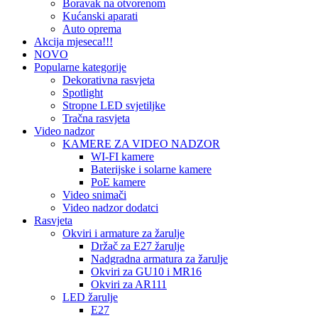
Boravak na otvorenom
Kućanski aparati
Auto oprema
Akcija mjeseca!!!
NOVO
Popularne kategorije
Dekorativna rasvjeta
Spotlight
Stropne LED svjetiljke
Tračna rasvjeta
Video nadzor
KAMERE ZA VIDEO NADZOR
WI-FI kamere
Baterijske i solarne kamere
PoE kamere
Video snimači
Video nadzor dodatci
Rasvjeta
Okviri i armature za žarulje
Držač za E27 žarulje
Nadgradna armatura za žarulje
Okviri za GU10 i MR16
Okviri za AR111
LED žarulje
E27