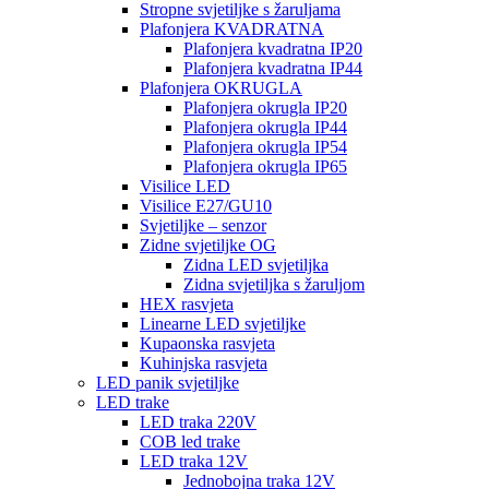
Stropne svjetiljke s žaruljama
Plafonjera KVADRATNA
Plafonjera kvadratna IP20
Plafonjera kvadratna IP44
Plafonjera OKRUGLA
Plafonjera okrugla IP20
Plafonjera okrugla IP44
Plafonjera okrugla IP54
Plafonjera okrugla IP65
Visilice LED
Visilice E27/GU10
Svjetiljke – senzor
Zidne svjetiljke OG
Zidna LED svjetiljka
Zidna svjetiljka s žaruljom
HEX rasvjeta
Linearne LED svjetiljke
Kupaonska rasvjeta
Kuhinjska rasvjeta
LED panik svjetiljke
LED trake
LED traka 220V
COB led trake
LED traka 12V
Jednobojna traka 12V