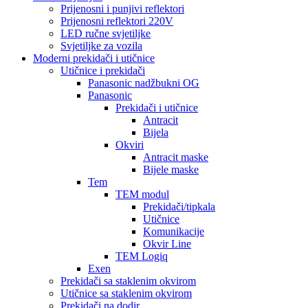
Prijenosni i punjivi reflektori
Prijenosni reflektori 220V
LED ručne svjetiljke
Svjetiljke za vozila
Moderni prekidači i utičnice
Utičnice i prekidači
Panasonic nadžbukni OG
Panasonic
Prekidači i utičnice
Antracit
Bijela
Okviri
Antracit maske
Bijele maske
Tem
TEM modul
Prekidači/tipkala
Utičnice
Komunikacije
Okvir Line
TEM Logiq
Exen
Prekidači sa staklenim okvirom
Utičnice sa staklenim okvirom
Prekidači na dodir