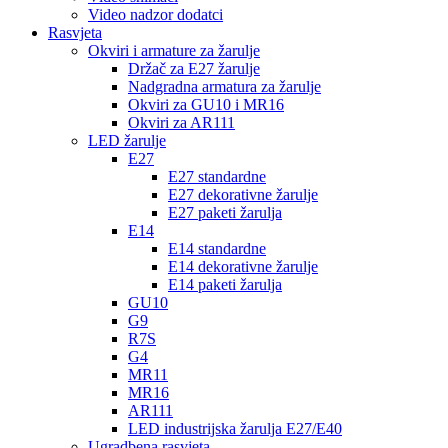
Video nadzor dodatci
Rasvjeta
Okviri i armature za žarulje
Držač za E27 žarulje
Nadgradna armatura za žarulje
Okviri za GU10 i MR16
Okviri za AR111
LED žarulje
E27
E27 standardne
E27 dekorativne žarulje
E27 paketi žarulja
E14
E14 standardne
E14 dekorativne žarulje
E14 paketi žarulja
GU10
G9
R7S
G4
MR11
MR16
AR111
LED industrijska žarulja E27/E40
Ugradbena rasvjeta