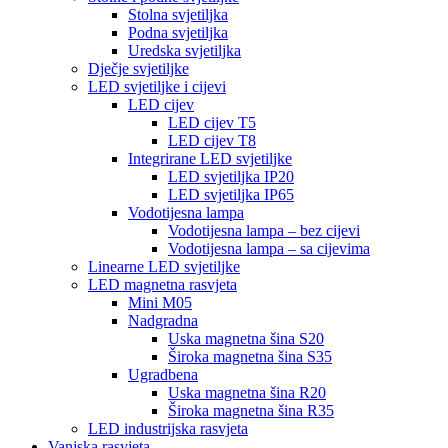
Stolna svjetiljka
Podna svjetiljka
Uredska svjetiljka
Dječje svjetiljke
LED svjetiljke i cijevi
LED cijev
LED cijev T5
LED cijev T8
Integrirane LED svjetiljke
LED svjetiljka IP20
LED svjetiljka IP65
Vodotijesna lampa
Vodotijesna lampa – bez cijevi
Vodotijesna lampa – sa cijevima
Linearne LED svjetiljke
LED magnetna rasvjeta
Mini M05
Nadgradna
Uska magnetna šina S20
Široka magnetna šina S35
Ugradbena
Uska magnetna šina R20
Široka magnetna šina R35
LED industrijska rasvjeta
Vanjska rasvjeta