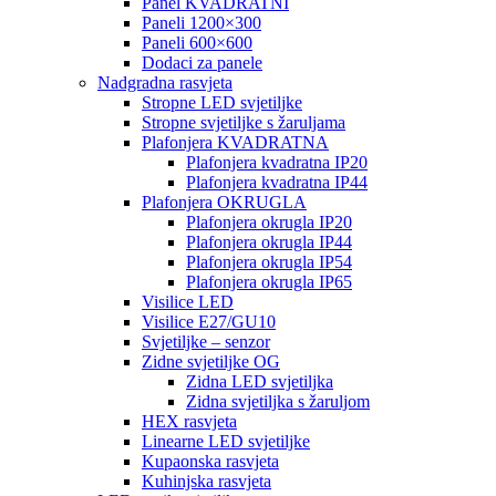
Panel KVADRATNI
Paneli 1200×300
Paneli 600×600
Dodaci za panele
Nadgradna rasvjeta
Stropne LED svjetiljke
Stropne svjetiljke s žaruljama
Plafonjera KVADRATNA
Plafonjera kvadratna IP20
Plafonjera kvadratna IP44
Plafonjera OKRUGLA
Plafonjera okrugla IP20
Plafonjera okrugla IP44
Plafonjera okrugla IP54
Plafonjera okrugla IP65
Visilice LED
Visilice E27/GU10
Svjetiljke – senzor
Zidne svjetiljke OG
Zidna LED svjetiljka
Zidna svjetiljka s žaruljom
HEX rasvjeta
Linearne LED svjetiljke
Kupaonska rasvjeta
Kuhinjska rasvjeta