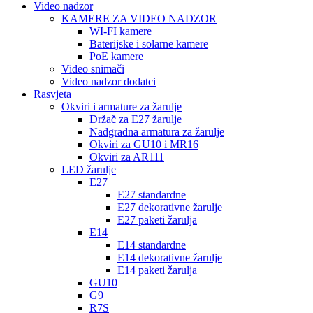
Video nadzor
KAMERE ZA VIDEO NADZOR
WI-FI kamere
Baterijske i solarne kamere
PoE kamere
Video snimači
Video nadzor dodatci
Rasvjeta
Okviri i armature za žarulje
Držač za E27 žarulje
Nadgradna armatura za žarulje
Okviri za GU10 i MR16
Okviri za AR111
LED žarulje
E27
E27 standardne
E27 dekorativne žarulje
E27 paketi žarulja
E14
E14 standardne
E14 dekorativne žarulje
E14 paketi žarulja
GU10
G9
R7S