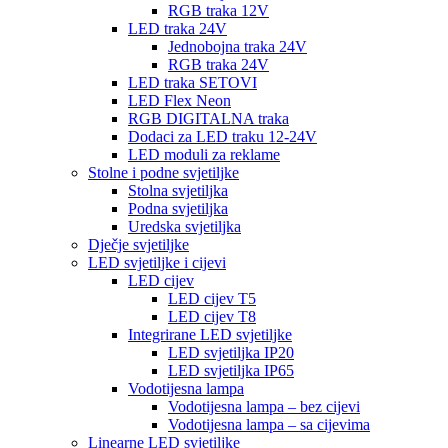
RGB traka 12V
LED traka 24V
Jednobojna traka 24V
RGB traka 24V
LED traka SETOVI
LED Flex Neon
RGB DIGITALNA traka
Dodaci za LED traku 12-24V
LED moduli za reklame
Stolne i podne svjetiljke
Stolna svjetiljka
Podna svjetiljka
Uredska svjetiljka
Dječje svjetiljke
LED svjetiljke i cijevi
LED cijev
LED cijev T5
LED cijev T8
Integrirane LED svjetiljke
LED svjetiljka IP20
LED svjetiljka IP65
Vodotijesna lampa
Vodotijesna lampa – bez cijevi
Vodotijesna lampa – sa cijevima
Linearne LED svjetiljke