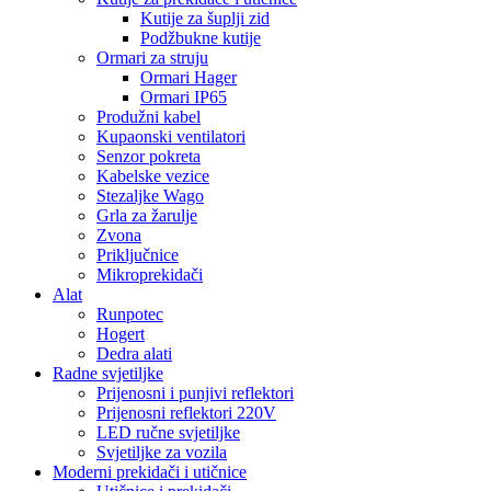
Kutije za šuplji zid
Podžbukne kutije
Ormari za struju
Ormari Hager
Ormari IP65
Produžni kabel
Kupaonski ventilatori
Senzor pokreta
Kabelske vezice
Stezaljke Wago
Grla za žarulje
Zvona
Priključnice
Mikroprekidači
Alat
Runpotec
Hogert
Dedra alati
Radne svjetiljke
Prijenosni i punjivi reflektori
Prijenosni reflektori 220V
LED ručne svjetiljke
Svjetiljke za vozila
Moderni prekidači i utičnice