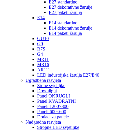
E27 standardne
E27 dekorativne žarulje
E27 paketi žarulja
E14
E14 standardne
E14 dekorativne žarulje
E14 paketi žarulja
GU10
G9
R7S
G4
MR11
MR16
AR111
LED industrijska žarulja E27/E40
Ugradbena rasvjeta
Zidne svjetiljke
Downlight
Panel OKRUGLI
Panel KVADRATNI
Paneli 1200×300
Paneli 600×600
Dodaci za panele
Nadgradna rasvjeta
Stropne LED svjetiljke