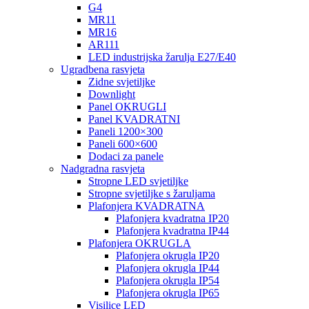
G4
MR11
MR16
AR111
LED industrijska žarulja E27/E40
Ugradbena rasvjeta
Zidne svjetiljke
Downlight
Panel OKRUGLI
Panel KVADRATNI
Paneli 1200×300
Paneli 600×600
Dodaci za panele
Nadgradna rasvjeta
Stropne LED svjetiljke
Stropne svjetiljke s žaruljama
Plafonjera KVADRATNA
Plafonjera kvadratna IP20
Plafonjera kvadratna IP44
Plafonjera OKRUGLA
Plafonjera okrugla IP20
Plafonjera okrugla IP44
Plafonjera okrugla IP54
Plafonjera okrugla IP65
Visilice LED