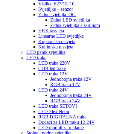
Visilice E27/GU10
Svjetiljke – senzor
Zidne svjetiljke OG
Zidna LED svjetiljka
Zidna svjetiljka s žaruljom
HEX rasvjeta
Linearne LED svjetiljke
Kupaonska rasvjeta
Kuhinjska rasvjeta
LED panik svjetiljke
LED trake
LED traka 220V
COB led trake
LED traka 12V
Jednobojna traka 12V
RGB traka 12V
LED traka 24V
Jednobojna traka 24V
RGB traka 24V
LED traka SETOVI
LED Flex Neon
RGB DIGITALNA traka
Dodaci za LED traku 12-24V
LED moduli za reklame
Stolne i podne svjetiljke