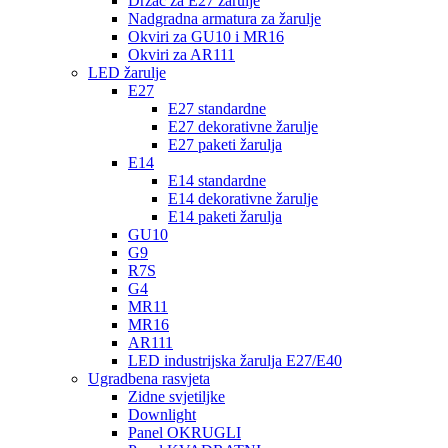
Držač za E27 žarulje
Nadgradna armatura za žarulje
Okviri za GU10 i MR16
Okviri za AR111
LED žarulje
E27
E27 standardne
E27 dekorativne žarulje
E27 paketi žarulja
E14
E14 standardne
E14 dekorativne žarulje
E14 paketi žarulja
GU10
G9
R7S
G4
MR11
MR16
AR111
LED industrijska žarulja E27/E40
Ugradbena rasvjeta
Zidne svjetiljke
Downlight
Panel OKRUGLI