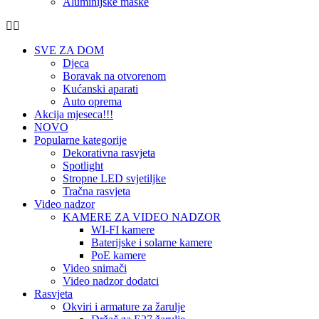
Aluminijske maske
SVE ZA DOM
Djeca
Boravak na otvorenom
Kućanski aparati
Auto oprema
Akcija mjeseca!!!
NOVO
Popularne kategorije
Dekorativna rasvjeta
Spotlight
Stropne LED svjetiljke
Tračna rasvjeta
Video nadzor
KAMERE ZA VIDEO NADZOR
WI-FI kamere
Baterijske i solarne kamere
PoE kamere
Video snimači
Video nadzor dodatci
Rasvjeta
Okviri i armature za žarulje