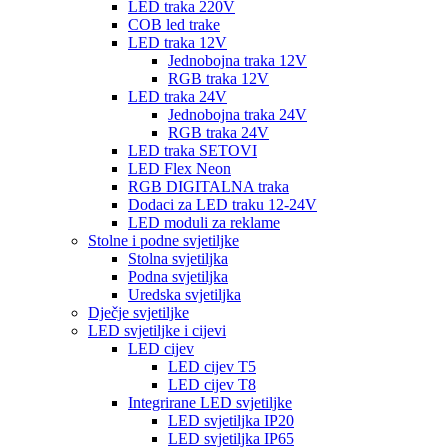
LED traka 220V
COB led trake
LED traka 12V
Jednobojna traka 12V
RGB traka 12V
LED traka 24V
Jednobojna traka 24V
RGB traka 24V
LED traka SETOVI
LED Flex Neon
RGB DIGITALNA traka
Dodaci za LED traku 12-24V
LED moduli za reklame
Stolne i podne svjetiljke
Stolna svjetiljka
Podna svjetiljka
Uredska svjetiljka
Dječje svjetiljke
LED svjetiljke i cijevi
LED cijev
LED cijev T5
LED cijev T8
Integrirane LED svjetiljke
LED svjetiljka IP20
LED svjetiljka IP65