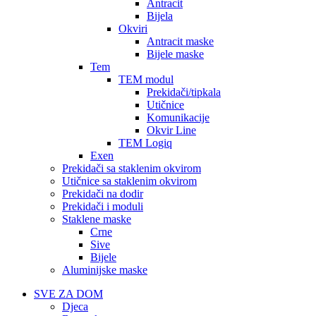
Antracit
Bijela
Okviri
Antracit maske
Bijele maske
Tem
TEM modul
Prekidači/tipkala
Utičnice
Komunikacije
Okvir Line
TEM Logiq
Exen
Prekidači sa staklenim okvirom
Utičnice sa staklenim okvirom
Prekidači na dodir
Prekidači i moduli
Staklene maske
Crne
Sive
Bijele
Aluminijske maske
SVE ZA DOM
Djeca