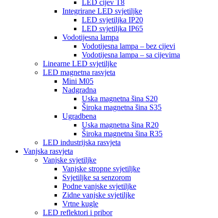
LED cijev T8
Integrirane LED svjetiljke
LED svjetiljka IP20
LED svjetiljka IP65
Vodotijesna lampa
Vodotijesna lampa – bez cijevi
Vodotijesna lampa – sa cijevima
Linearne LED svjetiljke
LED magnetna rasvjeta
Mini M05
Nadgradna
Uska magnetna šina S20
Široka magnetna šina S35
Ugradbena
Uska magnetna šina R20
Široka magnetna šina R35
LED industrijska rasvjeta
Vanjska rasvjeta
Vanjske svjetiljke
Vanjske stropne svjetiljke
Svjetiljke sa senzorom
Podne vanjske svjetiljke
Zidne vanjske svjetiljke
Vrtne kugle
LED reflektori i pribor