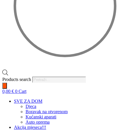
Products search
0,00
€
0
Cart
SVE ZA DOM
Djeca
Boravak na otvorenom
Kućanski aparati
Auto oprema
Akcija mjeseca!!!