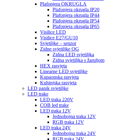
Plafonjera OKRUGLA
Plafonjera okrugla IP20
Plafonjera okrugla IP44
Plafonjera okrugla IP54
Plafonjera okrugla IP65
Visilice LED
Visilice E27/GU10
Svjetiljke – senzor
Zidne svjetiljke OG
Zidna LED svjetiljka
Zidna svjetiljka s žaruljom
HEX rasvjeta
Linearne LED svjetiljke
Kupaonska rasvjeta
Kuhinjska rasvjeta
LED panik svjetiljke
LED trake
LED traka 220V
COB led trake
LED traka 12V
Jednobojna traka 12V
RGB traka 12V
LED traka 24V
Jednobojna traka 24V
RGB traka 24V