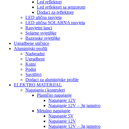
Led reflektori
Led reflektori sa senzorom
Dodaci za reflektore
LED ulična rasvjeta
LED ulična SOLARNA rasvjeta
Rasvjetni lanci
Solarne svjetiljke
Bazenske svjetiljke
Ugradbene utičnice
Aluminijski profili
Nadgradni
Ugradbeni
Kutni
Podni
Savitljivi
Dodaci za aluminijske profile
ELEKTRO MATERIJAL
Napajanja i kontroleri
Plastično napajanje
Napajanje 12V
Napajanje 12V – 3g jamstvo
Metalno napajanje
Napajanje 5V
Napajanje 12V
Napajanje 12V – 3g jamstvo