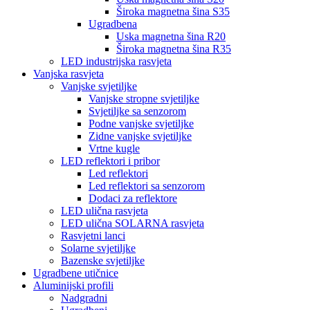
Široka magnetna šina S35
Ugradbena
Uska magnetna šina R20
Široka magnetna šina R35
LED industrijska rasvjeta
Vanjska rasvjeta
Vanjske svjetiljke
Vanjske stropne svjetiljke
Svjetiljke sa senzorom
Podne vanjske svjetiljke
Zidne vanjske svjetiljke
Vrtne kugle
LED reflektori i pribor
Led reflektori
Led reflektori sa senzorom
Dodaci za reflektore
LED ulična rasvjeta
LED ulična SOLARNA rasvjeta
Rasvjetni lanci
Solarne svjetiljke
Bazenske svjetiljke
Ugradbene utičnice
Aluminijski profili
Nadgradni