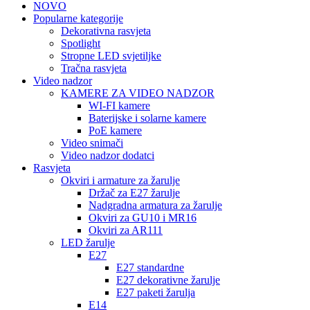
NOVO
Popularne kategorije
Dekorativna rasvjeta
Spotlight
Stropne LED svjetiljke
Tračna rasvjeta
Video nadzor
KAMERE ZA VIDEO NADZOR
WI-FI kamere
Baterijske i solarne kamere
PoE kamere
Video snimači
Video nadzor dodatci
Rasvjeta
Okviri i armature za žarulje
Držač za E27 žarulje
Nadgradna armatura za žarulje
Okviri za GU10 i MR16
Okviri za AR111
LED žarulje
E27
E27 standardne
E27 dekorativne žarulje
E27 paketi žarulja
E14