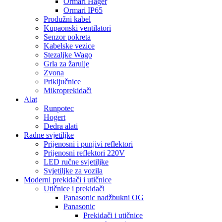
Ormari Hager
Ormari IP65
Produžni kabel
Kupaonski ventilatori
Senzor pokreta
Kabelske vezice
Stezaljke Wago
Grla za žarulje
Zvona
Priključnice
Mikroprekidači
Alat
Runpotec
Hogert
Dedra alati
Radne svjetiljke
Prijenosni i punjivi reflektori
Prijenosni reflektori 220V
LED ručne svjetiljke
Svjetiljke za vozila
Moderni prekidači i utičnice
Utičnice i prekidači
Panasonic nadžbukni OG
Panasonic
Prekidači i utičnice