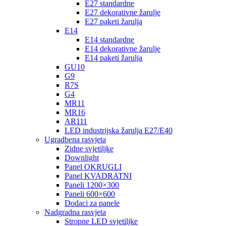
E27 standardne
E27 dekorativne žarulje
E27 paketi žarulja
E14
E14 standardne
E14 dekorativne žarulje
E14 paketi žarulja
GU10
G9
R7S
G4
MR11
MR16
AR111
LED industrijska žarulja E27/E40
Ugradbena rasvjeta
Zidne svjetiljke
Downlight
Panel OKRUGLI
Panel KVADRATNI
Paneli 1200×300
Paneli 600×600
Dodaci za panele
Nadgradna rasvjeta
Stropne LED svjetiljke