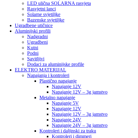
LED ulična SOLARNA rasvjeta
Rasvjetni lanci
Solarne svjetiljke
Bazenske svjetiljke
Ugradbene utičnice
Aluminijski profili
Nadgradni
Ugradbeni
Kutni
Podni
Savitljivi
Dodaci za aluminijske profile
ELEKTRO MATERIJAL
Napajanja i kontroleri
Plastično napajanje
Napajanje 12V
Napajanje 12V – 3g jamstvo
Metalno napajanje
Napajanje 5V
Napajanje 12V
Napajanje 12V – 3g jamstvo
Napajanje 24V
Napajanje 24V – 3g jamstvo
Kontroleri i daljinski za traku
Kontroleri i dimmeri