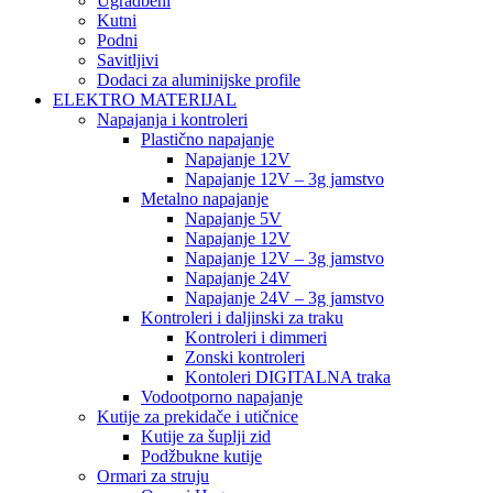
Ugradbeni
Kutni
Podni
Savitljivi
Dodaci za aluminijske profile
ELEKTRO MATERIJAL
Napajanja i kontroleri
Plastično napajanje
Napajanje 12V
Napajanje 12V – 3g jamstvo
Metalno napajanje
Napajanje 5V
Napajanje 12V
Napajanje 12V – 3g jamstvo
Napajanje 24V
Napajanje 24V – 3g jamstvo
Kontroleri i daljinski za traku
Kontroleri i dimmeri
Zonski kontroleri
Kontoleri DIGITALNA traka
Vodootporno napajanje
Kutije za prekidače i utičnice
Kutije za šuplji zid
Podžbukne kutije
Ormari za struju