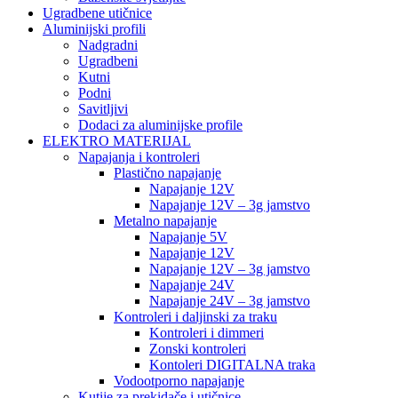
Ugradbene utičnice
Aluminijski profili
Nadgradni
Ugradbeni
Kutni
Podni
Savitljivi
Dodaci za aluminijske profile
ELEKTRO MATERIJAL
Napajanja i kontroleri
Plastično napajanje
Napajanje 12V
Napajanje 12V – 3g jamstvo
Metalno napajanje
Napajanje 5V
Napajanje 12V
Napajanje 12V – 3g jamstvo
Napajanje 24V
Napajanje 24V – 3g jamstvo
Kontroleri i daljinski za traku
Kontroleri i dimmeri
Zonski kontroleri
Kontoleri DIGITALNA traka
Vodootporno napajanje
Kutije za prekidače i utičnice