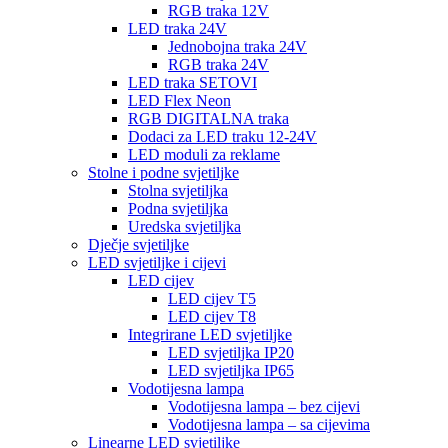
RGB traka 12V
LED traka 24V
Jednobojna traka 24V
RGB traka 24V
LED traka SETOVI
LED Flex Neon
RGB DIGITALNA traka
Dodaci za LED traku 12-24V
LED moduli za reklame
Stolne i podne svjetiljke
Stolna svjetiljka
Podna svjetiljka
Uredska svjetiljka
Dječje svjetiljke
LED svjetiljke i cijevi
LED cijev
LED cijev T5
LED cijev T8
Integrirane LED svjetiljke
LED svjetiljka IP20
LED svjetiljka IP65
Vodotijesna lampa
Vodotijesna lampa – bez cijevi
Vodotijesna lampa – sa cijevima
Linearne LED svjetiljke