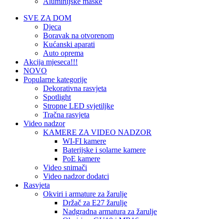
Aluminijske maske
SVE ZA DOM
Djeca
Boravak na otvorenom
Kućanski aparati
Auto oprema
Akcija mjeseca!!!
NOVO
Popularne kategorije
Dekorativna rasvjeta
Spotlight
Stropne LED svjetiljke
Tračna rasvjeta
Video nadzor
KAMERE ZA VIDEO NADZOR
WI-FI kamere
Baterijske i solarne kamere
PoE kamere
Video snimači
Video nadzor dodatci
Rasvjeta
Okviri i armature za žarulje
Držač za E27 žarulje
Nadgradna armatura za žarulje