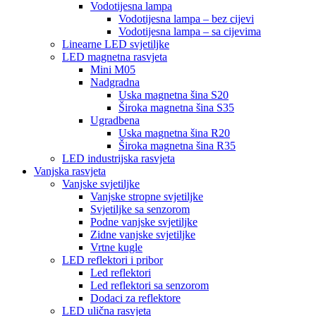
Vodotijesna lampa
Vodotijesna lampa – bez cijevi
Vodotijesna lampa – sa cijevima
Linearne LED svjetiljke
LED magnetna rasvjeta
Mini M05
Nadgradna
Uska magnetna šina S20
Široka magnetna šina S35
Ugradbena
Uska magnetna šina R20
Široka magnetna šina R35
LED industrijska rasvjeta
Vanjska rasvjeta
Vanjske svjetiljke
Vanjske stropne svjetiljke
Svjetiljke sa senzorom
Podne vanjske svjetiljke
Zidne vanjske svjetiljke
Vrtne kugle
LED reflektori i pribor
Led reflektori
Led reflektori sa senzorom
Dodaci za reflektore
LED ulična rasvjeta