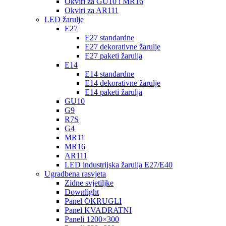
Okviri za GU10 i MR16
Okviri za AR111
LED žarulje
E27
E27 standardne
E27 dekorativne žarulje
E27 paketi žarulja
E14
E14 standardne
E14 dekorativne žarulje
E14 paketi žarulja
GU10
G9
R7S
G4
MR11
MR16
AR111
LED industrijska žarulja E27/E40
Ugradbena rasvjeta
Zidne svjetiljke
Downlight
Panel OKRUGLI
Panel KVADRATNI
Paneli 1200×300