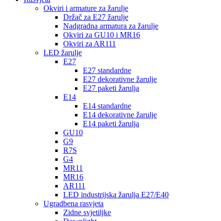
Okviri i armature za žarulje
Držač za E27 žarulje
Nadgradna armatura za žarulje
Okviri za GU10 i MR16
Okviri za AR111
LED žarulje
E27
E27 standardne
E27 dekorativne žarulje
E27 paketi žarulja
E14
E14 standardne
E14 dekorativne žarulje
E14 paketi žarulja
GU10
G9
R7S
G4
MR11
MR16
AR111
LED industrijska žarulja E27/E40
Ugradbena rasvjeta
Zidne svjetiljke