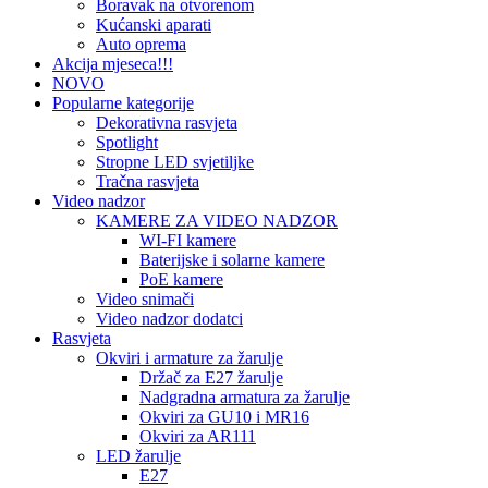
Boravak na otvorenom
Kućanski aparati
Auto oprema
Akcija mjeseca!!!
NOVO
Popularne kategorije
Dekorativna rasvjeta
Spotlight
Stropne LED svjetiljke
Tračna rasvjeta
Video nadzor
KAMERE ZA VIDEO NADZOR
WI-FI kamere
Baterijske i solarne kamere
PoE kamere
Video snimači
Video nadzor dodatci
Rasvjeta
Okviri i armature za žarulje
Držač za E27 žarulje
Nadgradna armatura za žarulje
Okviri za GU10 i MR16
Okviri za AR111
LED žarulje
E27