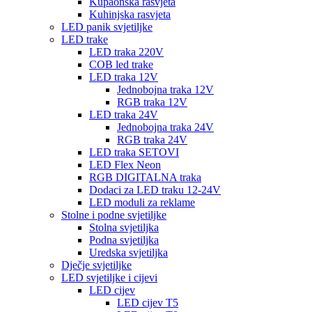
Kupaonska rasvjeta
Kuhinjska rasvjeta
LED panik svjetiljke
LED trake
LED traka 220V
COB led trake
LED traka 12V
Jednobojna traka 12V
RGB traka 12V
LED traka 24V
Jednobojna traka 24V
RGB traka 24V
LED traka SETOVI
LED Flex Neon
RGB DIGITALNA traka
Dodaci za LED traku 12-24V
LED moduli za reklame
Stolne i podne svjetiljke
Stolna svjetiljka
Podna svjetiljka
Uredska svjetiljka
Dječje svjetiljke
LED svjetiljke i cijevi
LED cijev
LED cijev T5