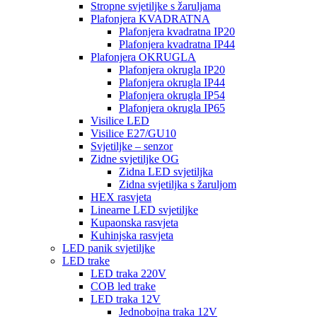
Stropne svjetiljke s žaruljama
Plafonjera KVADRATNA
Plafonjera kvadratna IP20
Plafonjera kvadratna IP44
Plafonjera OKRUGLA
Plafonjera okrugla IP20
Plafonjera okrugla IP44
Plafonjera okrugla IP54
Plafonjera okrugla IP65
Visilice LED
Visilice E27/GU10
Svjetiljke – senzor
Zidne svjetiljke OG
Zidna LED svjetiljka
Zidna svjetiljka s žaruljom
HEX rasvjeta
Linearne LED svjetiljke
Kupaonska rasvjeta
Kuhinjska rasvjeta
LED panik svjetiljke
LED trake
LED traka 220V
COB led trake
LED traka 12V
Jednobojna traka 12V