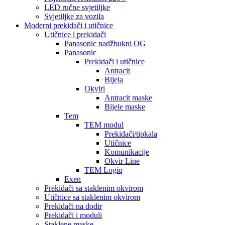
LED ručne svjetiljke
Svjetiljke za vozila
Moderni prekidači i utičnice
Utičnice i prekidači
Panasonic nadžbukni OG
Panasonic
Prekidači i utičnice
Antracit
Bijela
Okviri
Antracit maske
Bijele maske
Tem
TEM modul
Prekidači/tipkala
Utičnice
Komunikacije
Okvir Line
TEM Logiq
Exen
Prekidači sa staklenim okvirom
Utičnice sa staklenim okvirom
Prekidači na dodir
Prekidači i moduli
Staklene maske