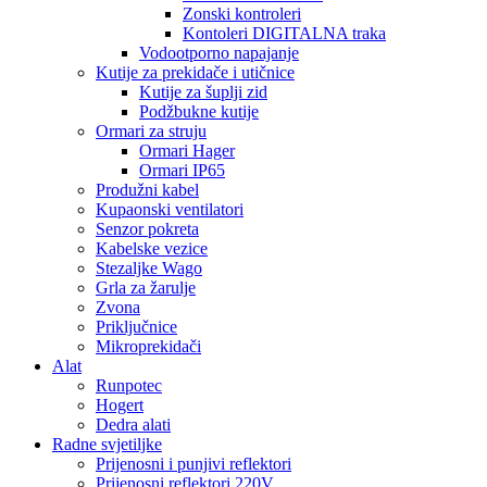
Zonski kontroleri
Kontoleri DIGITALNA traka
Vodootporno napajanje
Kutije za prekidače i utičnice
Kutije za šuplji zid
Podžbukne kutije
Ormari za struju
Ormari Hager
Ormari IP65
Produžni kabel
Kupaonski ventilatori
Senzor pokreta
Kabelske vezice
Stezaljke Wago
Grla za žarulje
Zvona
Priključnice
Mikroprekidači
Alat
Runpotec
Hogert
Dedra alati
Radne svjetiljke
Prijenosni i punjivi reflektori
Prijenosni reflektori 220V