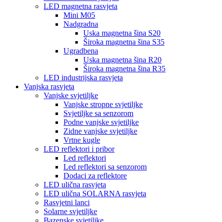
LED magnetna rasvjeta
Mini M05
Nadgradna
Uska magnetna šina S20
Široka magnetna šina S35
Ugradbena
Uska magnetna šina R20
Široka magnetna šina R35
LED industrijska rasvjeta
Vanjska rasvjeta
Vanjske svjetiljke
Vanjske stropne svjetiljke
Svjetiljke sa senzorom
Podne vanjske svjetiljke
Zidne vanjske svjetiljke
Vrtne kugle
LED reflektori i pribor
Led reflektori
Led reflektori sa senzorom
Dodaci za reflektore
LED ulična rasvjeta
LED ulična SOLARNA rasvjeta
Rasvjetni lanci
Solarne svjetiljke
Bazenske svjetiljke