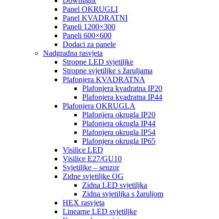
Downlight
Panel OKRUGLI
Panel KVADRATNI
Paneli 1200×300
Paneli 600×600
Dodaci za panele
Nadgradna rasvjeta
Stropne LED svjetiljke
Stropne svjetiljke s žaruljama
Plafonjera KVADRATNA
Plafonjera kvadratna IP20
Plafonjera kvadratna IP44
Plafonjera OKRUGLA
Plafonjera okrugla IP20
Plafonjera okrugla IP44
Plafonjera okrugla IP54
Plafonjera okrugla IP65
Visilice LED
Visilice E27/GU10
Svjetiljke – senzor
Zidne svjetiljke OG
Zidna LED svjetiljka
Zidna svjetiljka s žaruljom
HEX rasvjeta
Linearne LED svjetiljke