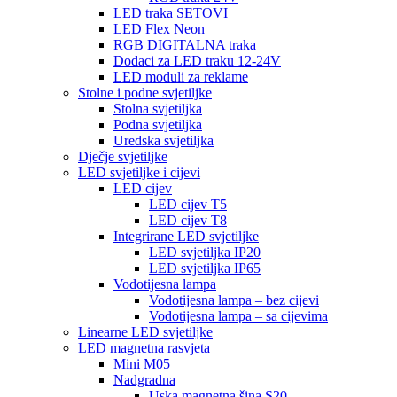
LED traka SETOVI
LED Flex Neon
RGB DIGITALNA traka
Dodaci za LED traku 12-24V
LED moduli za reklame
Stolne i podne svjetiljke
Stolna svjetiljka
Podna svjetiljka
Uredska svjetiljka
Dječje svjetiljke
LED svjetiljke i cijevi
LED cijev
LED cijev T5
LED cijev T8
Integrirane LED svjetiljke
LED svjetiljka IP20
LED svjetiljka IP65
Vodotijesna lampa
Vodotijesna lampa – bez cijevi
Vodotijesna lampa – sa cijevima
Linearne LED svjetiljke
LED magnetna rasvjeta
Mini M05
Nadgradna
Uska magnetna šina S20