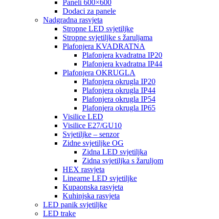
Paneli 600×600
Dodaci za panele
Nadgradna rasvjeta
Stropne LED svjetiljke
Stropne svjetiljke s žaruljama
Plafonjera KVADRATNA
Plafonjera kvadratna IP20
Plafonjera kvadratna IP44
Plafonjera OKRUGLA
Plafonjera okrugla IP20
Plafonjera okrugla IP44
Plafonjera okrugla IP54
Plafonjera okrugla IP65
Visilice LED
Visilice E27/GU10
Svjetiljke – senzor
Zidne svjetiljke OG
Zidna LED svjetiljka
Zidna svjetiljka s žaruljom
HEX rasvjeta
Linearne LED svjetiljke
Kupaonska rasvjeta
Kuhinjska rasvjeta
LED panik svjetiljke
LED trake