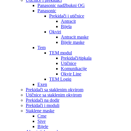
Utičnice i prekidači
Panasonic nadžbukni OG
Panasonic
Prekidači i utičnice
Antracit
Bijela
Okviri
Antracit maske
Bijele maske
Tem
TEM modul
Prekidači/tipkala
Utičnice
Komunikacije
Okvir Line
TEM Logiq
Exen
Prekidači sa staklenim okvirom
Utičnice sa staklenim okvirom
Prekidači na dodir
Prekidači i moduli
Staklene maske
Crne
Sive
Bijele