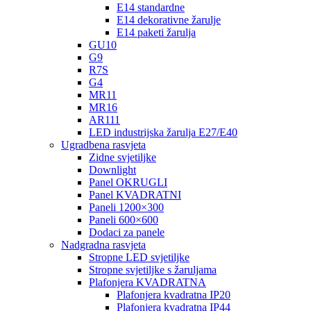
E14 standardne
E14 dekorativne žarulje
E14 paketi žarulja
GU10
G9
R7S
G4
MR11
MR16
AR111
LED industrijska žarulja E27/E40
Ugradbena rasvjeta
Zidne svjetiljke
Downlight
Panel OKRUGLI
Panel KVADRATNI
Paneli 1200×300
Paneli 600×600
Dodaci za panele
Nadgradna rasvjeta
Stropne LED svjetiljke
Stropne svjetiljke s žaruljama
Plafonjera KVADRATNA
Plafonjera kvadratna IP20
Plafonjera kvadratna IP44