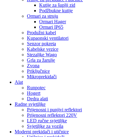
Kutije za šuplji zid
Podžbukne kutije
Ormari za struju
Ormari Hager
Ormari IP65
Produžni kabel
Kupaonski ventilatori
Senzor pokreta
Kabelske vezice
Stezaljke Wago
Grla za žarulje
Zvona
Priključnice
Mikroprekidači
Alat
Runpotec
Hogert
Dedra alati
Radne svjetiljke
Prijenosni i punjivi reflektori
Prijenosni reflektori 220V
LED ručne svjetiljke
Svjetiljke za vozila
Moderni prekidači i utičnice