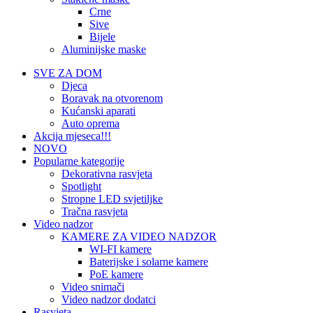
Crne
Sive
Bijele
Aluminijske maske
SVE ZA DOM
Djeca
Boravak na otvorenom
Kućanski aparati
Auto oprema
Akcija mjeseca!!!
NOVO
Popularne kategorije
Dekorativna rasvjeta
Spotlight
Stropne LED svjetiljke
Tračna rasvjeta
Video nadzor
KAMERE ZA VIDEO NADZOR
WI-FI kamere
Baterijske i solarne kamere
PoE kamere
Video snimači
Video nadzor dodatci
Rasvjeta