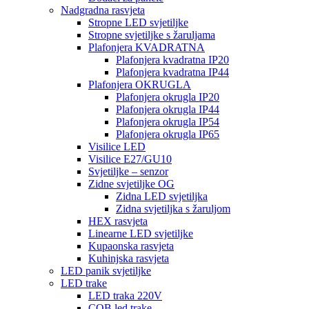
Nadgradna rasvjeta
Stropne LED svjetiljke
Stropne svjetiljke s žaruljama
Plafonjera KVADRATNA
Plafonjera kvadratna IP20
Plafonjera kvadratna IP44
Plafonjera OKRUGLA
Plafonjera okrugla IP20
Plafonjera okrugla IP44
Plafonjera okrugla IP54
Plafonjera okrugla IP65
Visilice LED
Visilice E27/GU10
Svjetiljke – senzor
Zidne svjetiljke OG
Zidna LED svjetiljka
Zidna svjetiljka s žaruljom
HEX rasvjeta
Linearne LED svjetiljke
Kupaonska rasvjeta
Kuhinjska rasvjeta
LED panik svjetiljke
LED trake
LED traka 220V
COB led trake