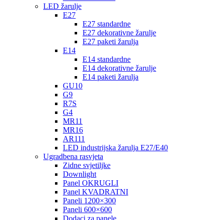
LED žarulje
E27
E27 standardne
E27 dekorativne žarulje
E27 paketi žarulja
E14
E14 standardne
E14 dekorativne žarulje
E14 paketi žarulja
GU10
G9
R7S
G4
MR11
MR16
AR111
LED industrijska žarulja E27/E40
Ugradbena rasvjeta
Zidne svjetiljke
Downlight
Panel OKRUGLI
Panel KVADRATNI
Paneli 1200×300
Paneli 600×600
Dodaci za panele