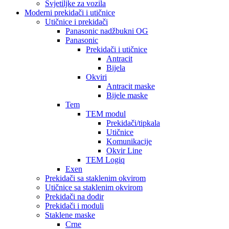
Svjetiljke za vozila
Moderni prekidači i utičnice
Utičnice i prekidači
Panasonic nadžbukni OG
Panasonic
Prekidači i utičnice
Antracit
Bijela
Okviri
Antracit maske
Bijele maske
Tem
TEM modul
Prekidači/tipkala
Utičnice
Komunikacije
Okvir Line
TEM Logiq
Exen
Prekidači sa staklenim okvirom
Utičnice sa staklenim okvirom
Prekidači na dodir
Prekidači i moduli
Staklene maske
Crne