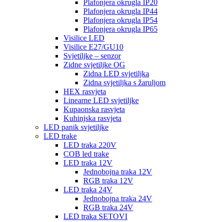
Plafonjera okrugla IP20
Plafonjera okrugla IP44
Plafonjera okrugla IP54
Plafonjera okrugla IP65
Visilice LED
Visilice E27/GU10
Svjetiljke – senzor
Zidne svjetiljke OG
Zidna LED svjetiljka
Zidna svjetiljka s žaruljom
HEX rasvjeta
Linearne LED svjetiljke
Kupaonska rasvjeta
Kuhinjska rasvjeta
LED panik svjetiljke
LED trake
LED traka 220V
COB led trake
LED traka 12V
Jednobojna traka 12V
RGB traka 12V
LED traka 24V
Jednobojna traka 24V
RGB traka 24V
LED traka SETOVI