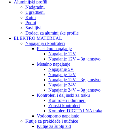
Aluminijski profili
Nadgradni
Ugradbeni
Kutni
Podni
Savitljivi
Dodaci za aluminijske profile
ELEKTRO MATERIJAL
Napajanja i kontroleri
Plastično napajanje
Napajanje 12V
Napajanje 12V – 3g jamstvo
Metalno napajanje
Napajanje 5V
Napajanje 12V
Napajanje 12V – 3g jamstvo
Napajanje 24V
Napajanje 24V – 3g jamstvo
Kontroleri i daljinski za traku
Kontroleri i dimmeri
Zonski kontroleri
Kontoleri DIGITALNA traka
Vodootporno napajanje
Kutije za prekidače i utičnice
Kutije za šuplji zid