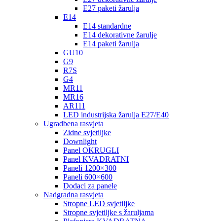
E27 paketi žarulja
E14
E14 standardne
E14 dekorativne žarulje
E14 paketi žarulja
GU10
G9
R7S
G4
MR11
MR16
AR111
LED industrijska žarulja E27/E40
Ugradbena rasvjeta
Zidne svjetiljke
Downlight
Panel OKRUGLI
Panel KVADRATNI
Paneli 1200×300
Paneli 600×600
Dodaci za panele
Nadgradna rasvjeta
Stropne LED svjetiljke
Stropne svjetiljke s žaruljama