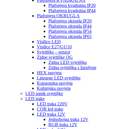
Plafonjera KVADRATNA
Plafonjera kvadratna IP20
Plafonjera kvadratna IP44
Plafonjera OKRUGLA
Plafonjera okrugla IP20
Plafonjera okrugla IP44
Plafonjera okrugla IP54
Plafonjera okrugla IP65
Visilice LED
Visilice E27/GU10
Svjetiljke – senzor
Zidne svjetiljke OG
Zidna LED svjetiljka
Zidna svjetiljka s žaruljom
HEX rasvjeta
Linearne LED svjetiljke
Kupaonska rasvjeta
Kuhinjska rasvjeta
LED panik svjetiljke
LED trake
LED traka 220V
COB led trake
LED traka 12V
Jednobojna traka 12V
RGB traka 12V