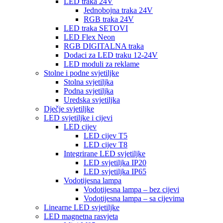
LED traka 24V
Jednobojna traka 24V
RGB traka 24V
LED traka SETOVI
LED Flex Neon
RGB DIGITALNA traka
Dodaci za LED traku 12-24V
LED moduli za reklame
Stolne i podne svjetiljke
Stolna svjetiljka
Podna svjetiljka
Uredska svjetiljka
Dječje svjetiljke
LED svjetiljke i cijevi
LED cijev
LED cijev T5
LED cijev T8
Integrirane LED svjetiljke
LED svjetiljka IP20
LED svjetiljka IP65
Vodotijesna lampa
Vodotijesna lampa – bez cijevi
Vodotijesna lampa – sa cijevima
Linearne LED svjetiljke
LED magnetna rasvjeta