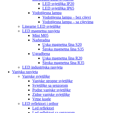
LED svjetiljka IP20
LED svjetiljka IP65
Vodotijesna lampa
Vodotijesna lampa – bez cijevi
Vodotijesna lampa – sa cijevima
Linearne LED svjetiljke
LED magnetna rasvjeta
Mini M05
Nadgradna
Uska magnetna šina S20
Široka magnetna šina S35
Ugradbena
Uska magnetna šina R20
Široka magnetna šina R35
LED industrijska rasvjeta
Vanjska rasvjeta
Vanjske svjetiljke
Vanjske stropne svjetiljke
Svjetiljke sa senzorom
Podne vanjske svjetiljke
Zidne vanjske svjetiljke
Vrtne kugle
LED reflektori i pribor
Led reflektori
Led reflektori sa senzorom