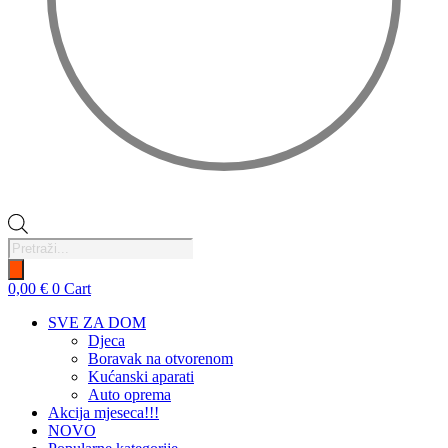
Products
search
0,00
€
0
Cart
SVE ZA DOM
Djeca
Boravak na otvorenom
Kućanski aparati
Auto oprema
Akcija mjeseca!!!
NOVO