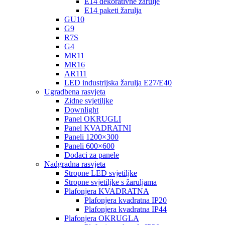
E14 dekorativne žarulje
E14 paketi žarulja
GU10
G9
R7S
G4
MR11
MR16
AR111
LED industrijska žarulja E27/E40
Ugradbena rasvjeta
Zidne svjetiljke
Downlight
Panel OKRUGLI
Panel KVADRATNI
Paneli 1200×300
Paneli 600×600
Dodaci za panele
Nadgradna rasvjeta
Stropne LED svjetiljke
Stropne svjetiljke s žaruljama
Plafonjera KVADRATNA
Plafonjera kvadratna IP20
Plafonjera kvadratna IP44
Plafonjera OKRUGLA