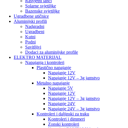
Rasvjetni lanci
Solarne svjetiljke
Bazenske svjetiljke
Ugradbene utičnice
Aluminijski profili
Nadgradni
Ugradbeni
Kutni
Podni
Savitljivi
Dodaci za aluminijske profile
ELEKTRO MATERIJAL
Napajanja i kontroleri
Plastično napajanje
Napajanje 12V
Napajanje 12V – 3g jamstvo
Metalno napajanje
Napajanje 5V
Napajanje 12V
Napajanje 12V – 3g jamstvo
Napajanje 24V
Napajanje 24V – 3g jamstvo
Kontroleri i daljinski za traku
Kontroleri i dimmeri
Zonski kontroleri