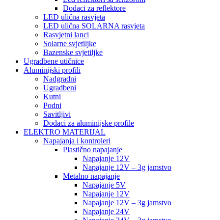
Dodaci za reflektore
LED ulična rasvjeta
LED ulična SOLARNA rasvjeta
Rasvjetni lanci
Solarne svjetiljke
Bazenske svjetiljke
Ugradbene utičnice
Aluminijski profili
Nadgradni
Ugradbeni
Kutni
Podni
Savitljivi
Dodaci za aluminijske profile
ELEKTRO MATERIJAL
Napajanja i kontroleri
Plastično napajanje
Napajanje 12V
Napajanje 12V – 3g jamstvo
Metalno napajanje
Napajanje 5V
Napajanje 12V
Napajanje 12V – 3g jamstvo
Napajanje 24V