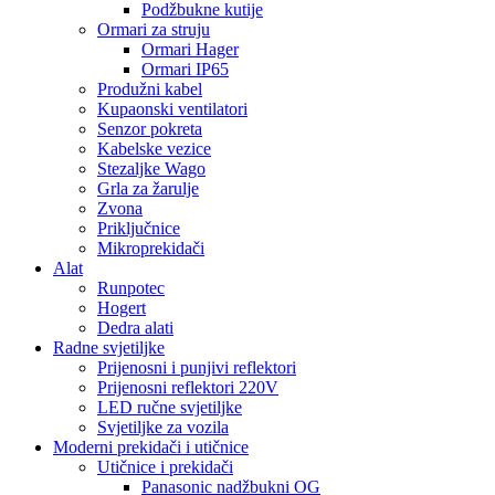
Podžbukne kutije
Ormari za struju
Ormari Hager
Ormari IP65
Produžni kabel
Kupaonski ventilatori
Senzor pokreta
Kabelske vezice
Stezaljke Wago
Grla za žarulje
Zvona
Priključnice
Mikroprekidači
Alat
Runpotec
Hogert
Dedra alati
Radne svjetiljke
Prijenosni i punjivi reflektori
Prijenosni reflektori 220V
LED ručne svjetiljke
Svjetiljke za vozila
Moderni prekidači i utičnice
Utičnice i prekidači
Panasonic nadžbukni OG