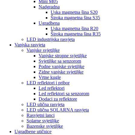
Mini M05
Nadgradna
Uska magnetna šina S20
Široka magnetna šina S35
Ugradbena
Uska magnetna šina R20
Široka magnetna šina R35
LED industrijska rasvjeta
Vanjska rasvjeta
Vanjske svjetiljke
Vanjske stropne svjetiljke
Svjetiljke sa senzorom
Podne vanjske svjetiljke
Zidne vanjske svjetiljke
Vrtne kugle
LED reflektori i pribor
Led reflektori
Led reflektori sa senzorom
Dodaci za reflektore
LED ulična rasvjeta
LED ulična SOLARNA rasvjeta
Rasvjetni lanci
Solarne svjetiljke
Bazenske svjetiljke
Ugradbene utičnice