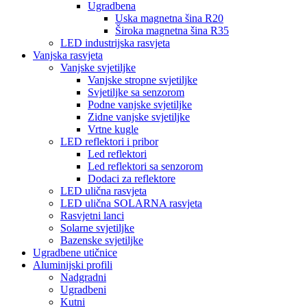
Ugradbena
Uska magnetna šina R20
Široka magnetna šina R35
LED industrijska rasvjeta
Vanjska rasvjeta
Vanjske svjetiljke
Vanjske stropne svjetiljke
Svjetiljke sa senzorom
Podne vanjske svjetiljke
Zidne vanjske svjetiljke
Vrtne kugle
LED reflektori i pribor
Led reflektori
Led reflektori sa senzorom
Dodaci za reflektore
LED ulična rasvjeta
LED ulična SOLARNA rasvjeta
Rasvjetni lanci
Solarne svjetiljke
Bazenske svjetiljke
Ugradbene utičnice
Aluminijski profili
Nadgradni
Ugradbeni
Kutni