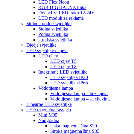
LED Flex Neon
RGB DIGITALNA traka
Dodaci za LED traku 12-24V
LED moduli za reklame
Stolne i podne svjetiljke
Stolna svjetiljka
Podna svjetiljka
Uredska svjetiljka
Dječje svjetiljke
LED svjetiljke i cijevi
LED cijev
LED cijev T5
LED cijev T8
Integrirane LED svjetiljke
LED svjetiljka IP20
LED svjetiljka IP65
Vodotijesna lampa
Vodotijesna lampa – bez cijevi
Vodotijesna lampa – sa cijevima
Linearne LED svjetiljke
LED magnetna rasvjeta
Mini M05
Nadgradna
Uska magnetna šina S20
Široka magnetna šina S35