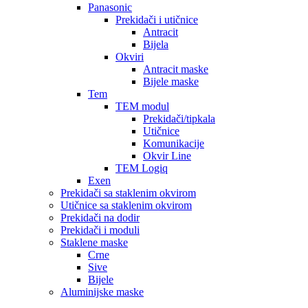
Panasonic
Prekidači i utičnice
Antracit
Bijela
Okviri
Antracit maske
Bijele maske
Tem
TEM modul
Prekidači/tipkala
Utičnice
Komunikacije
Okvir Line
TEM Logiq
Exen
Prekidači sa staklenim okvirom
Utičnice sa staklenim okvirom
Prekidači na dodir
Prekidači i moduli
Staklene maske
Crne
Sive
Bijele
Aluminijske maske