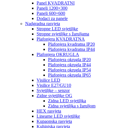
Panel KVADRATNI
Paneli 1200×300
Paneli 600×600
Dodaci za panele
Nadgradna rasvjeta
Stropne LED svjetiljke
Stropne svjetiljke s žaruljama
Plafonjera KVADRATNA
Plafonjera kvadratna IP20
Plafonjera kvadratna IP44
Plafonjera OKRUGLA
Plafonjera okrugla IP20
Plafonjera okrugla IP44
Plafonjera okrugla IP54
Plafonjera okrugla IP65
Visilice LED
Visilice E27/GU10
Svjetiljke – senzor
Zidne svjetiljke OG
Zidna LED svjetiljka
Zidna svjetiljka s žaruljom
HEX rasvjeta
Linearne LED svjetiljke
Kupaonska rasvjeta
Kuhinjska rasvjeta