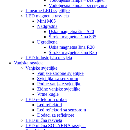
Vodotijesna lampa – bez cijevi
Vodotijesna lampa – sa cijevima
Linearne LED svjetiljke
LED magnetna rasvjeta
Mini M05
Nadgradna
Uska magnetna šina S20
Široka magnetna šina S35
Ugradbena
Uska magnetna šina R20
Široka magnetna šina R35
LED industrijska rasvjeta
Vanjska rasvjeta
Vanjske svjetiljke
Vanjske stropne svjetiljke
Svjetiljke sa senzorom
Podne vanjske svjetiljke
Zidne vanjske svjetiljke
Vrtne kugle
LED reflektori i pribor
Led reflektori
Led reflektori sa senzorom
Dodaci za reflektore
LED ulična rasvjeta
LED ulična SOLARNA rasvjeta