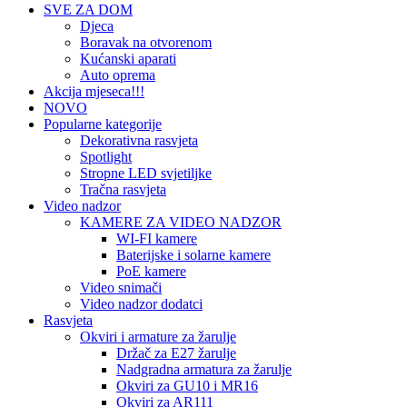
SVE ZA DOM
Djeca
Boravak na otvorenom
Kućanski aparati
Auto oprema
Akcija mjeseca!!!
NOVO
Popularne kategorije
Dekorativna rasvjeta
Spotlight
Stropne LED svjetiljke
Tračna rasvjeta
Video nadzor
KAMERE ZA VIDEO NADZOR
WI-FI kamere
Baterijske i solarne kamere
PoE kamere
Video snimači
Video nadzor dodatci
Rasvjeta
Okviri i armature za žarulje
Držač za E27 žarulje
Nadgradna armatura za žarulje
Okviri za GU10 i MR16
Okviri za AR111