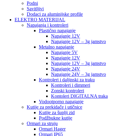
Podni
Savitljivi
Dodaci za aluminijske profile
ELEKTRO MATERIJAL
Napajanja i kontroleri
Plastično napajanje
Napajanje 12V
Napajanje 12V – 3g jamstvo
Metalno napajanje
Napajanje 5V
Napajanje 12V
Napajanje 12V – 3g jamstvo
Napajanje 24V
Napajanje 24V – 3g jamstvo
Kontroleri i daljinski za traku
Kontroleri i dimmeri
Zonski kontroleri
Kontoleri DIGITALNA traka
Vodootporno napajanje
Kutije za prekidače i utičnice
Kutije za šuplji zid
Podžbukne kutije
Ormari za struju
Ormari Hager
Ormari IP65