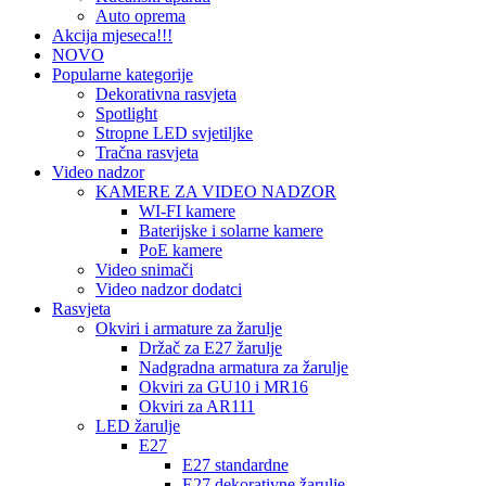
Auto oprema
Akcija mjeseca!!!
NOVO
Popularne kategorije
Dekorativna rasvjeta
Spotlight
Stropne LED svjetiljke
Tračna rasvjeta
Video nadzor
KAMERE ZA VIDEO NADZOR
WI-FI kamere
Baterijske i solarne kamere
PoE kamere
Video snimači
Video nadzor dodatci
Rasvjeta
Okviri i armature za žarulje
Držač za E27 žarulje
Nadgradna armatura za žarulje
Okviri za GU10 i MR16
Okviri za AR111
LED žarulje
E27
E27 standardne
E27 dekorativne žarulje