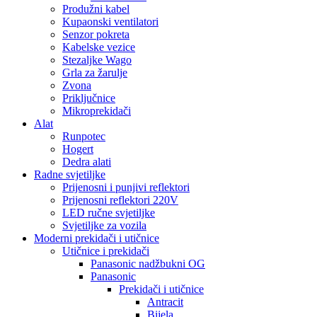
Produžni kabel
Kupaonski ventilatori
Senzor pokreta
Kabelske vezice
Stezaljke Wago
Grla za žarulje
Zvona
Priključnice
Mikroprekidači
Alat
Runpotec
Hogert
Dedra alati
Radne svjetiljke
Prijenosni i punjivi reflektori
Prijenosni reflektori 220V
LED ručne svjetiljke
Svjetiljke za vozila
Moderni prekidači i utičnice
Utičnice i prekidači
Panasonic nadžbukni OG
Panasonic
Prekidači i utičnice
Antracit
Bijela