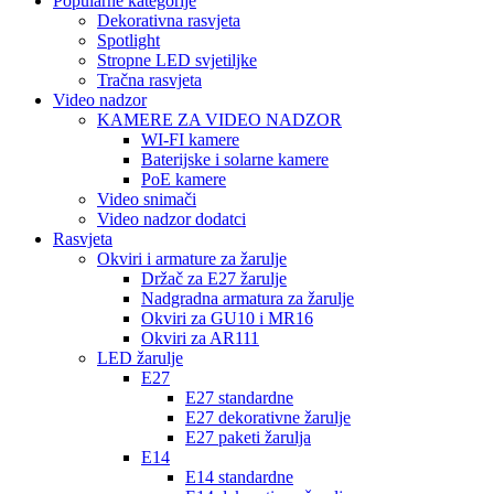
Popularne kategorije
Dekorativna rasvjeta
Spotlight
Stropne LED svjetiljke
Tračna rasvjeta
Video nadzor
KAMERE ZA VIDEO NADZOR
WI-FI kamere
Baterijske i solarne kamere
PoE kamere
Video snimači
Video nadzor dodatci
Rasvjeta
Okviri i armature za žarulje
Držač za E27 žarulje
Nadgradna armatura za žarulje
Okviri za GU10 i MR16
Okviri za AR111
LED žarulje
E27
E27 standardne
E27 dekorativne žarulje
E27 paketi žarulja
E14
E14 standardne