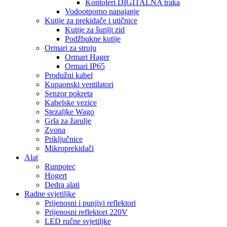
Kontoleri DIGITALNA traka
Vodootporno napajanje
Kutije za prekidače i utičnice
Kutije za šuplji zid
Podžbukne kutije
Ormari za struju
Ormari Hager
Ormari IP65
Produžni kabel
Kupaonski ventilatori
Senzor pokreta
Kabelske vezice
Stezaljke Wago
Grla za žarulje
Zvona
Priključnice
Mikroprekidači
Alat
Runpotec
Hogert
Dedra alati
Radne svjetiljke
Prijenosni i punjivi reflektori
Prijenosni reflektori 220V
LED ručne svjetiljke