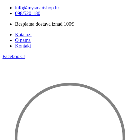
Idi
info@mysmartshop.hr
na
098/520-180
sadržaj
Besplatna dostava iznad 100€
Katalozi
O nama
Kontakt
Facebook-f