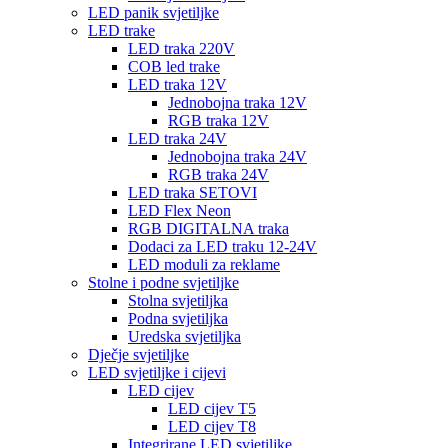
LED panik svjetiljke
LED trake
LED traka 220V
COB led trake
LED traka 12V
Jednobojna traka 12V
RGB traka 12V
LED traka 24V
Jednobojna traka 24V
RGB traka 24V
LED traka SETOVI
LED Flex Neon
RGB DIGITALNA traka
Dodaci za LED traku 12-24V
LED moduli za reklame
Stolne i podne svjetiljke
Stolna svjetiljka
Podna svjetiljka
Uredska svjetiljka
Dječje svjetiljke
LED svjetiljke i cijevi
LED cijev
LED cijev T5
LED cijev T8
Integrirane LED svjetiljke