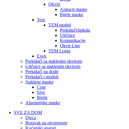
Okviri
Antracit maske
Bijele maske
Tem
TEM modul
Prekidači/tipkala
Utičnice
Komunikacije
Okvir Line
TEM Logiq
Exen
Prekidači sa staklenim okvirom
Utičnice sa staklenim okvirom
Prekidači na dodir
Prekidači i moduli
Staklene maske
Crne
Sive
Bijele
Aluminijske maske
SVE ZA DOM
Djeca
Boravak na otvorenom
Kućanski aparati