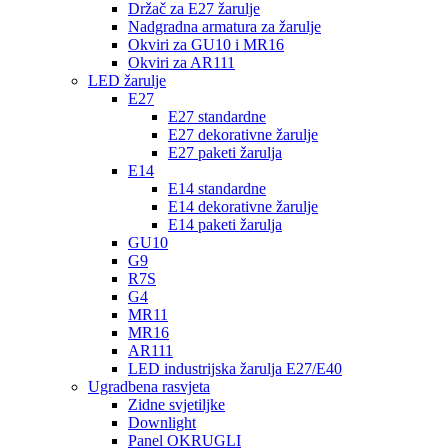
Držač za E27 žarulje
Nadgradna armatura za žarulje
Okviri za GU10 i MR16
Okviri za AR111
LED žarulje
E27
E27 standardne
E27 dekorativne žarulje
E27 paketi žarulja
E14
E14 standardne
E14 dekorativne žarulje
E14 paketi žarulja
GU10
G9
R7S
G4
MR11
MR16
AR111
LED industrijska žarulja E27/E40
Ugradbena rasvjeta
Zidne svjetiljke
Downlight
Panel OKRUGLI