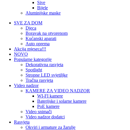
Sive
Bijele
Aluminijske maske
SVE ZA DOM
Djeca
Boravak na otvorenom
Kućanski aparati
Auto oprema
Akcija mjeseca!!!
NOVO
Popularne kategorije
Dekorativna rasvjeta
Spotlight
Stropne LED svjetiljke
Tračna rasvjeta
Video nadzor
KAMERE ZA VIDEO NADZOR
WI-FI kamere
Baterijske i solarne kamere
PoE kamere
Video snimači
Video nadzor dodatci
Rasvjeta
Okviri i armature za žarulje