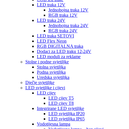
LED traka 12V
Jednobojna traka 12V
RGB traka 12V
LED traka 24V
Jednobojna traka 24V
RGB traka 24V
LED traka SETOVI
LED Flex Neon
RGB DIGITALNA traka
Dodaci za LED traku 12-24V
LED moduli za reklame
Stolne i podne svjetiljke
Stolna svjetiljka
Podna svjetiljka
Uredska svjetiljka
Dječje svjetiljke
LED svjetiljke i cijevi
LED cijev
LED cijev T5
LED cijev T8
Integrirane LED svjetiljke
LED svjetiljka IP20
LED svjetiljka IP65
Vodotijesna lampa