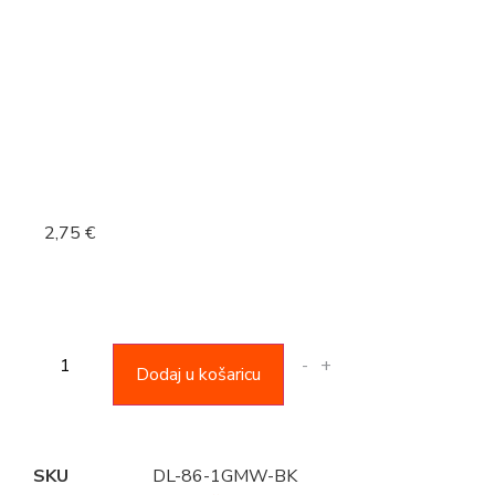
2,75
€
-
+
Dodaj u košaricu
SKU
DL-86-1GMW-BK