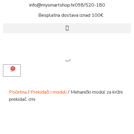
info@mysmartshop.hr
098/520-180
Besplatna dostava iznad 100€
0
Početna
/
Prekidači i moduli
/ Mehanički modul za križni
prekidač, crni