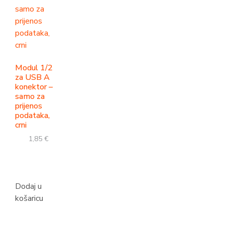
Modul 1/2
za USB A
konektor –
samo za
prijenos
podataka,
crni
1,85
€
Dodaj u
košaricu