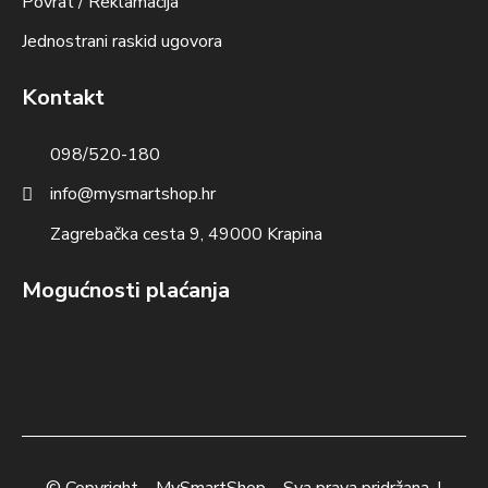
Povrat / Reklamacija
Jednostrani raskid ugovora
Kontakt
098/520-180
info@mysmartshop.hr
Zagrebačka cesta 9, 49000 Krapina
Mogućnosti plaćanja
© Copyright –
MySmartShop
– Sva prava pridržana. |