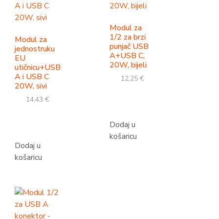
Modul za
1/2 za brzi
Modul za
punjač USB
jednostruku
A+USB C,
EU
20W, bijeli
utičnicu+USB
A i USB C
12,25
€
20W, sivi
14,43
€
Dodaj u
košaricu
Dodaj u
košaricu