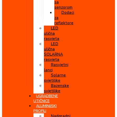
sa
senzorom
Dodaci
za
reflektore
LED
ulična
rasvjeta
LED
ulična
SOLARNA
rasvjeta
Rasvjetni
lanci
Solarne
svjetiljke
Bazenske
svjetiljke
UGRADBENE
UTIČNICE
ALUMINIJSKI
PROFILI
Nadgradni