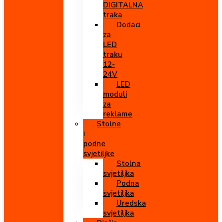
DIGITALNA
traka
Dodaci
za
LED
traku
12-
24V
LED
moduli
za
reklame
Stolne
i
podne
svjetiljke
Stolna
svjetiljka
Podna
svjetiljka
Uredska
svjetiljka