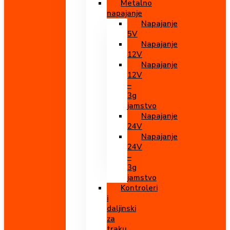
Metalno
napajanje
Napajanje
5V
Napajanje
12V
Napajanje
12V
–
3g
jamstvo
Napajanje
24V
Napajanje
24V
–
3g
jamstvo
Kontroleri
i
daljinski
za
traku