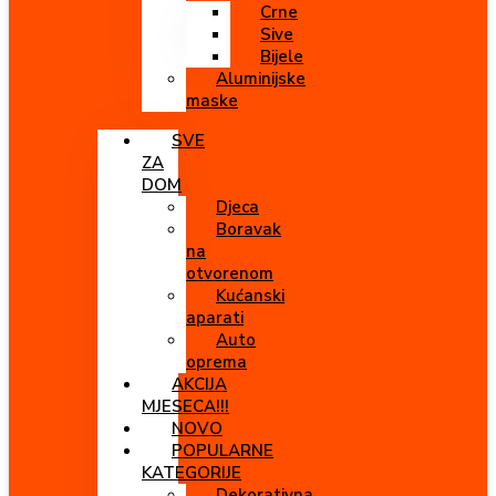
Crne
Sive
Bijele
Aluminijske
maske
SVE
ZA
DOM
Djeca
Boravak
na
otvorenom
Kućanski
aparati
Auto
oprema
AKCIJA
MJESECA!!!
NOVO
POPULARNE
KATEGORIJE
Dekorativna