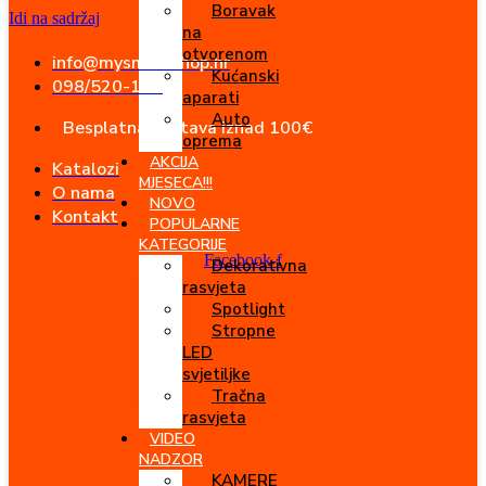
Boravak
Idi na sadržaj
na
otvorenom
info@mysmartshop.hr
Kućanski
098/520-180
aparati
Auto
Besplatna dostava iznad 100€
oprema
AKCIJA
Katalozi
MJESECA!!!
O nama
NOVO
Kontakt
POPULARNE
KATEGORIJE
Facebook-f
Dekorativna
rasvjeta
Spotlight
Stropne
LED
svjetiljke
Tračna
rasvjeta
VIDEO
NADZOR
KAMERE