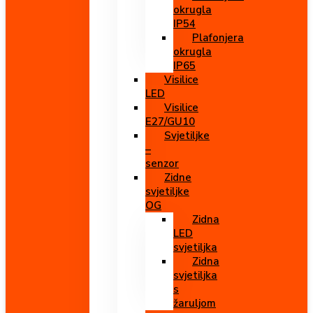
okrugla
IP54
Plafonjera
okrugla
IP65
Visilice
LED
Visilice
E27/GU10
Svjetiljke
–
senzor
Zidne
svjetiljke
OG
Zidna
LED
svjetiljka
Zidna
svjetiljka
s
žaruljom