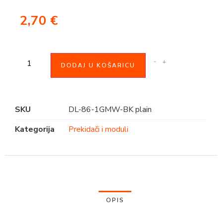
2,70
€
-
+
DODAJ U KOŠARICU
SKU
DL-86-1GMW-BK plain
Kategorija
Prekidači i moduli
OPIS