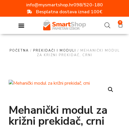
info@mysmartshop.hr
098/520-180
Besplatna dostava iznad 100€
0
POČETNA
/
PREKIDAČI I MODULI
/ MEHANIČKI MODUL
ZA KRIŽNI PREKIDAČ, CRNI
Mehanički modul za
križni prekidač, crni