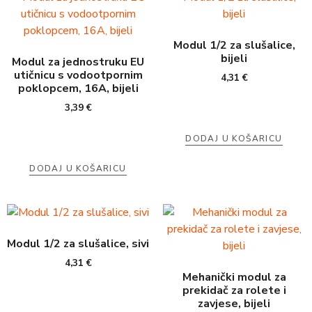
Modul 1/2 za slušalice,
bijeli
Modul za jednostruku EU
utičnicu s vodootpornim
4,31
€
poklopcem, 16A, bijeli
3,39
€
DODAJ U KOŠARICU
DODAJ U KOŠARICU
Modul 1/2 za slušalice, sivi
4,31
€
Mehanički modul za
prekidač za rolete i
zavjese, bijeli