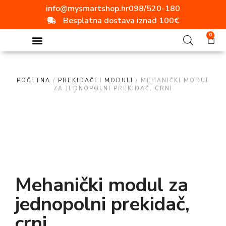
info@mysmartshop.hr
098/520-180
Besplatna dostava iznad 100€
0
POČETNA
/
PREKIDAČI I MODULI
/ MEHANIČKI MODUL
ZA JEDNOPOLNI PREKIDAČ, CRNI
Mehanički modul za
jednopolni prekidač,
crni