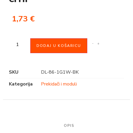
1,73
€
-
+
DODAJ U KOŠARICU
SKU
DL-86-1G1W-BK
Kategorija
Prekidači i moduli
OPIS