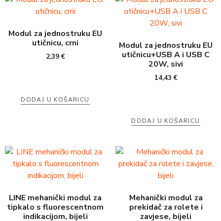
Modul za jednostruku EU
utičnicu, crni
Modul za jednostruku EU
utičnicu+USB A i USB C
2,39
€
20W, sivi
14,43
€
DODAJ U KOŠARICU
DODAJ U KOŠARICU
LINE mehanički modul za
Mehanički modul za
tipkalo s fluorescentnom
prekidač za rolete i
indikacijom, bijeli
zavjese, bijeli