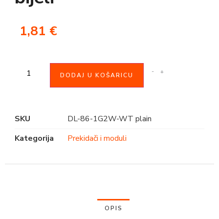
1,81
€
-
+
DODAJ U KOŠARICU
SKU
DL-86-1G2W-WT plain
Kategorija
Prekidači i moduli
OPIS