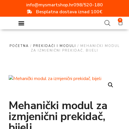
info@mysmartshop.hr
098/520-180
Besplatna dostava iznad 100€
0
POČETNA
/
PREKIDAČI I MODULI
/ MEHANIČKI MODUL
ZA IZMJENIČNI PREKIDAČ, BIJELI
Mehanički modul za
izmjenični prekidač,
bijeli