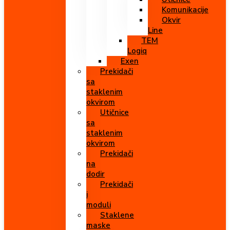
Komunikacije
Okvir
Line
TEM
Logiq
Exen
Prekidači
sa
staklenim
okvirom
Utičnice
sa
staklenim
okvirom
Prekidači
na
dodir
Prekidači
i
moduli
Staklene
maske