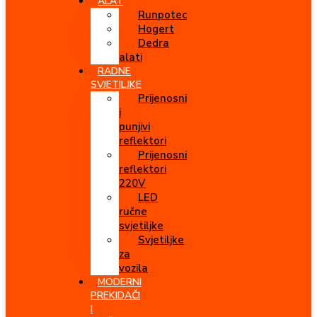
ALAT
Runpotec
Hogert
Dedra
alati
RADNE
SVJETILJKE
Prijenosni
i
punjivi
reflektori
Prijenosni
reflektori
220V
LED
ručne
svjetiljke
Svjetiljke
za
vozila
MODERNI
PREKIDAČI
I