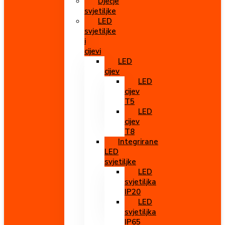
Dječje
svjetiljke
LED
svjetiljke
i
cijevi
LED
cijev
LED
cijev
T5
LED
cijev
T8
Integrirane
LED
svjetiljke
LED
svjetiljka
IP20
LED
svjetiljka
IP65