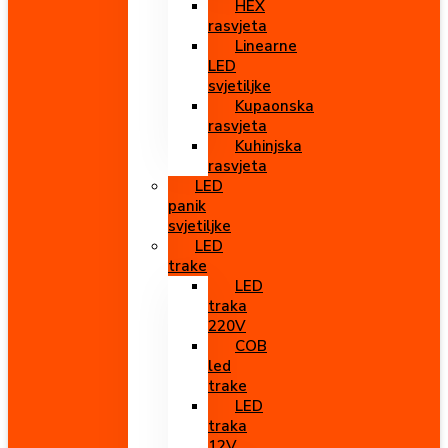
HEX
rasvjeta
Linearne
LED
svjetiljke
Kupaonska
rasvjeta
Kuhinjska
rasvjeta
LED
panik
svjetiljke
LED
trake
LED
traka
220V
COB
led
trake
LED
traka
12V