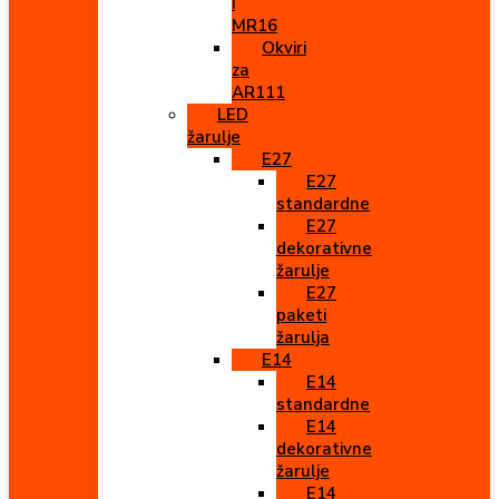
i
MR16
Okviri
za
AR111
LED
žarulje
E27
E27
standardne
E27
dekorativne
žarulje
E27
paketi
žarulja
E14
E14
standardne
E14
dekorativne
žarulje
E14