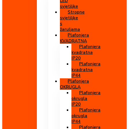
LED
svjetiljke
Stropne
svjetiljke
s
žaruljama
Plafonjera
KVADRATNA
Plafonjera
kvadratna
IP20
Plafonjera
kvadratna
IP44
Plafonjera
OKRUGLA
Plafonjera
okrugla
IP20
Plafonjera
okrugla
IP44
Plafonjera