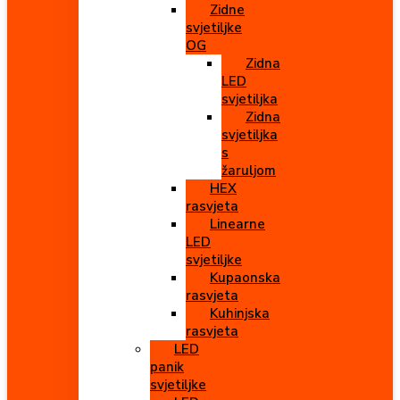
Zidne
svjetiljke
OG
Zidna
LED
svjetiljka
Zidna
svjetiljka
s
žaruljom
HEX
rasvjeta
Linearne
LED
svjetiljke
Kupaonska
rasvjeta
Kuhinjska
rasvjeta
LED
panik
svjetiljke