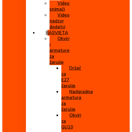
Video
snimači
Video
nadzor
dodatci
RASVJETA
Okviri
i
armature
za
žarulje
Držač
za
E27
žarulje
Nadgradna
armatura
za
žarulje
Okviri
za
GU10