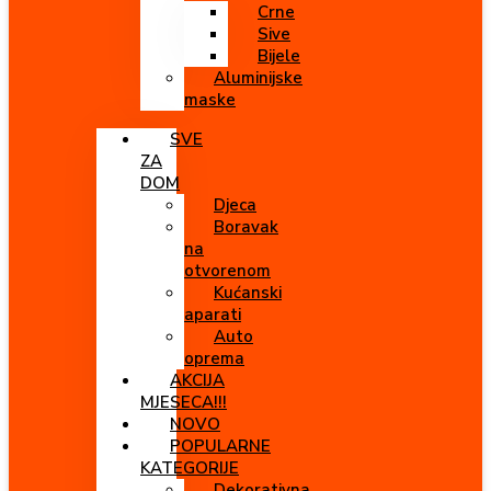
Crne
Sive
Bijele
Aluminijske
maske
SVE
ZA
DOM
Djeca
Boravak
na
otvorenom
Kućanski
aparati
Auto
oprema
AKCIJA
MJESECA!!!
NOVO
POPULARNE
KATEGORIJE
Dekorativna