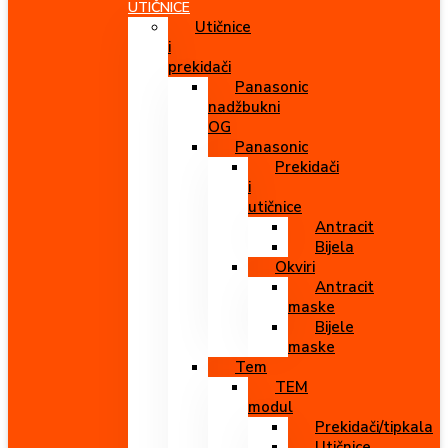
UTIČNICE
Utičnice
i
prekidači
Panasonic
nadžbukni
OG
Panasonic
Prekidači
i
utičnice
Antracit
Bijela
Okviri
Antracit
maske
Bijele
maske
Tem
TEM
modul
Prekidači/tipkala
Utičnice