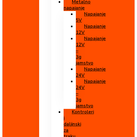
Metalno
napajanje
Napajanje
5V
Napajanje
12V
Napajanje
12V
–
3g
jamstvo
Napajanje
24V
Napajanje
24V
–
3g
jamstvo
Kontroleri
i
daljinski
za
traku