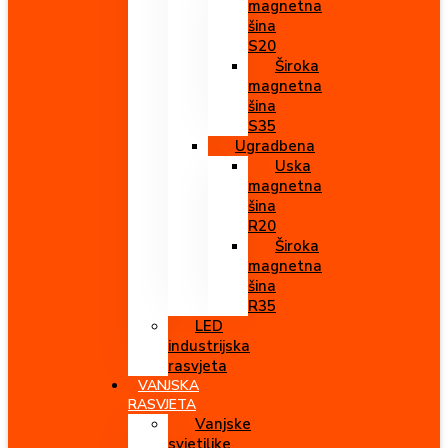
magnetna
šina
S20
Široka
magnetna
šina
S35
Ugradbena
Uska
magnetna
šina
R20
Široka
magnetna
šina
R35
LED
industrijska
rasvjeta
VANJSKA
RASVJETA
Vanjske
svjetiljke