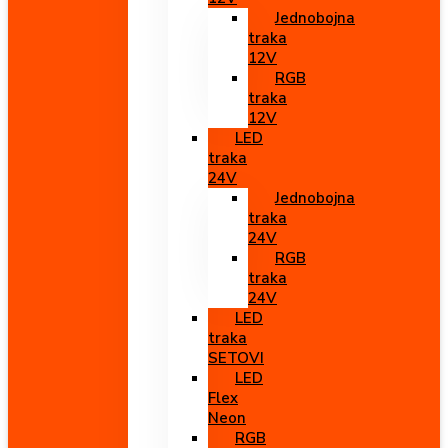
Jednobojna
traka
12V
RGB
traka
12V
LED
traka
24V
Jednobojna
traka
24V
RGB
traka
24V
LED
traka
SETOVI
LED
Flex
Neon
RGB