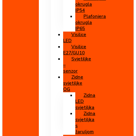
okrugla
IP54
Plafonjera
okrugla
IP65
Visilice
LED
Visilice
E27/GU10
Svjetiljke
–
senzor
Zidne
svjetiljke
OG
Zidna
LED
svjetiljka
Zidna
svjetiljka
s
žaruljom