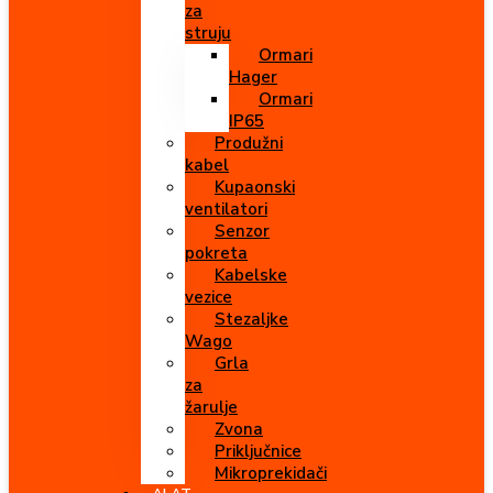
za
struju
Ormari
Hager
Ormari
IP65
Produžni
kabel
Kupaonski
ventilatori
Senzor
pokreta
Kabelske
vezice
Stezaljke
Wago
Grla
za
žarulje
Zvona
Priključnice
Mikroprekidači