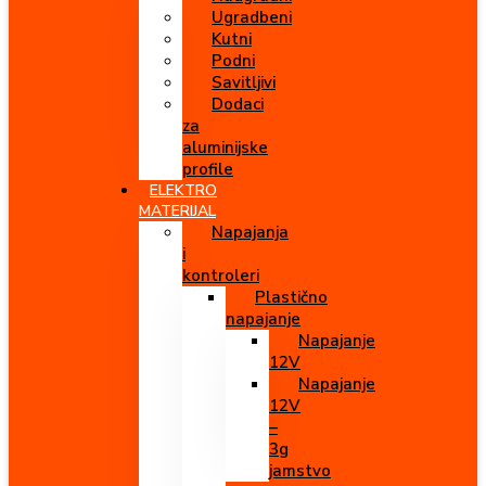
Ugradbeni
Kutni
Podni
Savitljivi
Dodaci
za
aluminijske
profile
ELEKTRO
MATERIJAL
Napajanja
i
kontroleri
Plastično
napajanje
Napajanje
12V
Napajanje
12V
–
3g
jamstvo