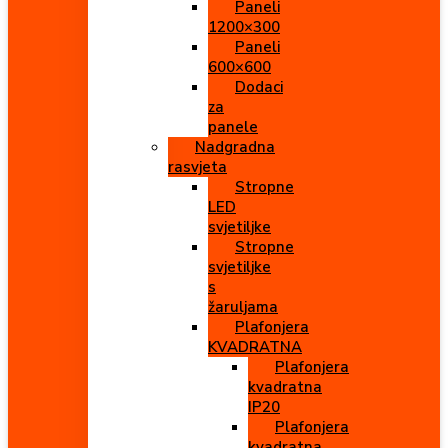
Paneli
1200×300
Paneli
600×600
Dodaci
za
panele
Nadgradna
rasvjeta
Stropne
LED
svjetiljke
Stropne
svjetiljke
s
žaruljama
Plafonjera
KVADRATNA
Plafonjera
kvadratna
IP20
Plafonjera
kvadratna