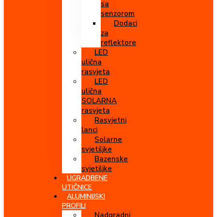
sa
senzorom
Dodaci
za
reflektore
LED
ulična
rasvjeta
LED
ulična
SOLARNA
rasvjeta
Rasvjetni
lanci
Solarne
svjetiljke
Bazenske
svjetiljke
UGRADBENE
UTIČNICE
ALUMINIJSKI
PROFILI
Nadgradni