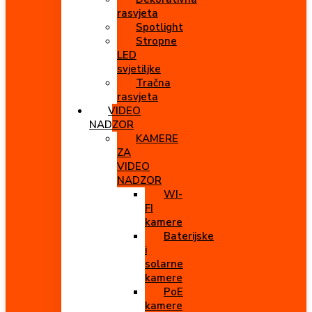
rasvjeta
Spotlight
Stropne
LED
svjetiljke
Tračna
rasvjeta
VIDEO
NADZOR
KAMERE
ZA
VIDEO
NADZOR
WI-
FI
kamere
Baterijske
i
solarne
kamere
PoE
kamere