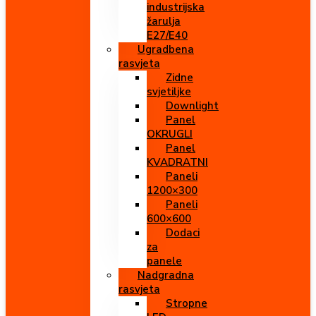
industrijska
žarulja
E27/E40
Ugradbena
rasvjeta
Zidne
svjetiljke
Downlight
Panel
OKRUGLI
Panel
KVADRATNI
Paneli
1200×300
Paneli
600×600
Dodaci
za
panele
Nadgradna
rasvjeta
Stropne