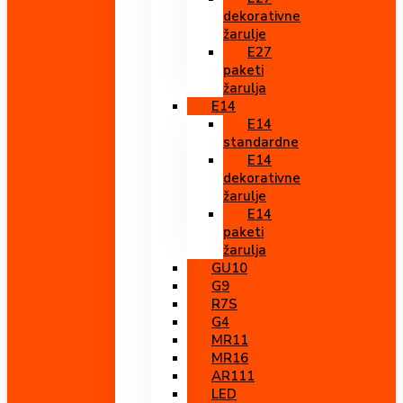
dekorativne
žarulje
E27
paketi
žarulja
E14
E14
standardne
E14
dekorativne
žarulje
E14
paketi
žarulja
GU10
G9
R7S
G4
MR11
MR16
AR111
LED