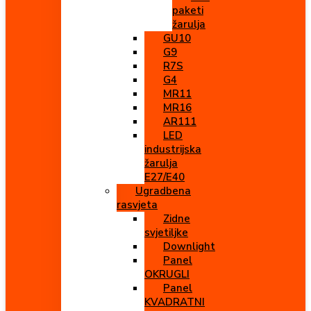
paketi
žarulja
GU10
G9
R7S
G4
MR11
MR16
AR111
LED
industrijska
žarulja
E27/E40
Ugradbena
rasvjeta
Zidne
svjetiljke
Downlight
Panel
OKRUGLI
Panel
KVADRATNI