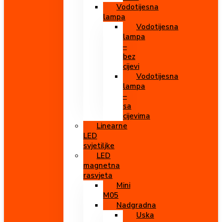
Vodotijesna
lampa
Vodotijesna
lampa
–
bez
cijevi
Vodotijesna
lampa
–
sa
cijevima
Linearne
LED
svjetiljke
LED
magnetna
rasvjeta
Mini
M05
Nadgradna
Uska