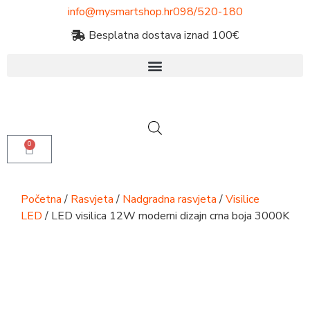
info@mysmartshop.hr
098/520-180
Besplatna dostava iznad 100€
0
Početna
/
Rasvjeta
/
Nadgradna rasvjeta
/
Visilice
LED
/ LED visilica 12W moderni dizajn crna boja 3000K