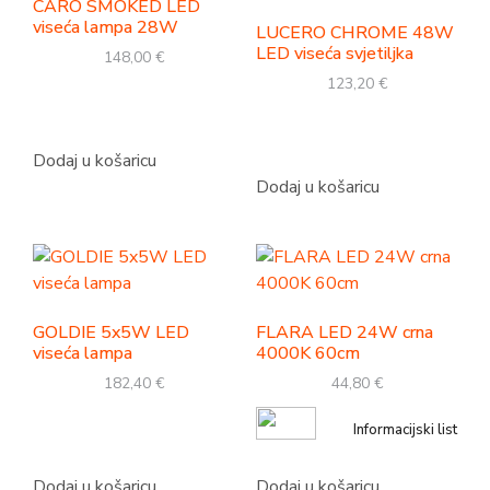
CARO SMOKED LED
viseća lampa 28W
LUCERO CHROME 48W
LED viseća svjetiljka
148,00
€
123,20
€
Dodaj u košaricu
Dodaj u košaricu
GOLDIE 5x5W LED
FLARA LED 24W crna
viseća lampa
4000K 60cm
182,40
€
44,80
€
Informacijski list
Dodaj u košaricu
Dodaj u košaricu