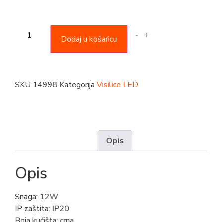
-
+
Dodaj u košaricu
SKU
14998
Kategorija
Visilice LED
Opis
Opis
Snaga: 12W
IP zaštita: IP20
Boja kućišta: crna