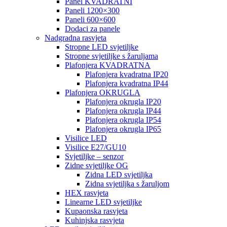
Panel KVADRATNI
Paneli 1200×300
Paneli 600×600
Dodaci za panele
Nadgradna rasvjeta
Stropne LED svjetiljke
Stropne svjetiljke s žaruljama
Plafonjera KVADRATNA
Plafonjera kvadratna IP20
Plafonjera kvadratna IP44
Plafonjera OKRUGLA
Plafonjera okrugla IP20
Plafonjera okrugla IP44
Plafonjera okrugla IP54
Plafonjera okrugla IP65
Visilice LED
Visilice E27/GU10
Svjetiljke – senzor
Zidne svjetiljke OG
Zidna LED svjetiljka
Zidna svjetiljka s žaruljom
HEX rasvjeta
Linearne LED svjetiljke
Kupaonska rasvjeta
Kuhinjska rasvjeta