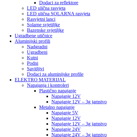
Dodaci za reflektore
LED ulična rasvjeta
LED ulična SOLARNA rasvjeta
Rasvjetni lanci
Solarne svjetiljke
Bazenske svjetiljke
Ugradbene utičnice
Aluminijski profili
Nadgradni
Ugradbeni
Kutni
Podni
Savitljivi
Dodaci za aluminijske profile
ELEKTRO MATERIJAL
Napajanja i kontroleri
Plastično napajanje
Napajanje 12V
Napajanje 12V – 3g jamstvo
Metalno napajanje
Napajanje 5V
Napajanje 12V
Napajanje 12V – 3g jamstvo
Napajanje 24V
Napajanje 24V – 3g jamstvo