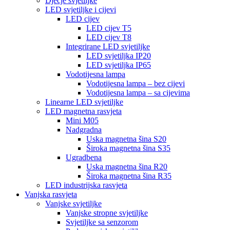
Dječje svjetiljke
LED svjetiljke i cijevi
LED cijev
LED cijev T5
LED cijev T8
Integrirane LED svjetiljke
LED svjetiljka IP20
LED svjetiljka IP65
Vodotijesna lampa
Vodotijesna lampa – bez cijevi
Vodotijesna lampa – sa cijevima
Linearne LED svjetiljke
LED magnetna rasvjeta
Mini M05
Nadgradna
Uska magnetna šina S20
Široka magnetna šina S35
Ugradbena
Uska magnetna šina R20
Široka magnetna šina R35
LED industrijska rasvjeta
Vanjska rasvjeta
Vanjske svjetiljke
Vanjske stropne svjetiljke
Svjetiljke sa senzorom