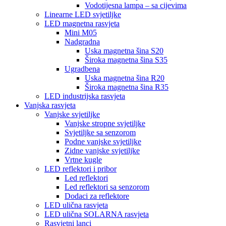
Vodotijesna lampa – sa cijevima
Linearne LED svjetiljke
LED magnetna rasvjeta
Mini M05
Nadgradna
Uska magnetna šina S20
Široka magnetna šina S35
Ugradbena
Uska magnetna šina R20
Široka magnetna šina R35
LED industrijska rasvjeta
Vanjska rasvjeta
Vanjske svjetiljke
Vanjske stropne svjetiljke
Svjetiljke sa senzorom
Podne vanjske svjetiljke
Zidne vanjske svjetiljke
Vrtne kugle
LED reflektori i pribor
Led reflektori
Led reflektori sa senzorom
Dodaci za reflektore
LED ulična rasvjeta
LED ulična SOLARNA rasvjeta
Rasvjetni lanci