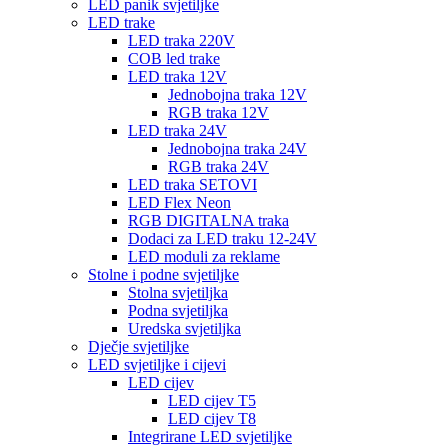
LED panik svjetiljke
LED trake
LED traka 220V
COB led trake
LED traka 12V
Jednobojna traka 12V
RGB traka 12V
LED traka 24V
Jednobojna traka 24V
RGB traka 24V
LED traka SETOVI
LED Flex Neon
RGB DIGITALNA traka
Dodaci za LED traku 12-24V
LED moduli za reklame
Stolne i podne svjetiljke
Stolna svjetiljka
Podna svjetiljka
Uredska svjetiljka
Dječje svjetiljke
LED svjetiljke i cijevi
LED cijev
LED cijev T5
LED cijev T8
Integrirane LED svjetiljke