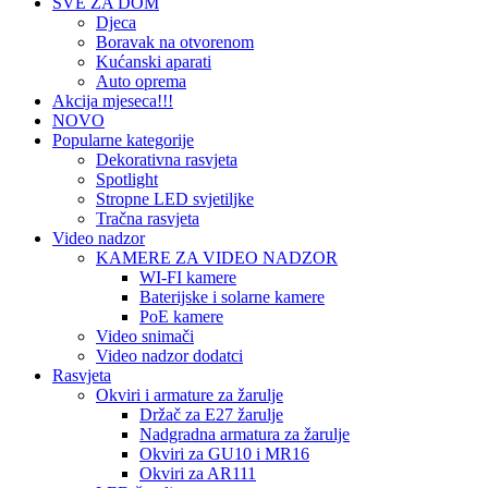
SVE ZA DOM
Djeca
Boravak na otvorenom
Kućanski aparati
Auto oprema
Akcija mjeseca!!!
NOVO
Popularne kategorije
Dekorativna rasvjeta
Spotlight
Stropne LED svjetiljke
Tračna rasvjeta
Video nadzor
KAMERE ZA VIDEO NADZOR
WI-FI kamere
Baterijske i solarne kamere
PoE kamere
Video snimači
Video nadzor dodatci
Rasvjeta
Okviri i armature za žarulje
Držač za E27 žarulje
Nadgradna armatura za žarulje
Okviri za GU10 i MR16
Okviri za AR111