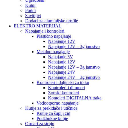
Ugradbeni
Kutni
Podni
Savitljivi
Dodaci za aluminijske profile
ELEKTRO MATERIJAL
Napajanja i kontroleri
Plastično napajanje
Napajanje 12V
Napajanje 12V – 3g jamstvo
Metalno napajanje
Napajanje 5V
Napajanje 12V
Napajanje 12V – 3g jamstvo
Napajanje 24V
Napajanje 24V – 3g jamstvo
Kontroleri i daljinski za traku
Kontroleri i dimmeri
Zonski kontroleri
Kontoleri DIGITALNA traka
Vodootporno napajanje
Kutije za prekidače i utičnice
Kutije za šuplji zid
Podžbukne kutije
Ormari za struju