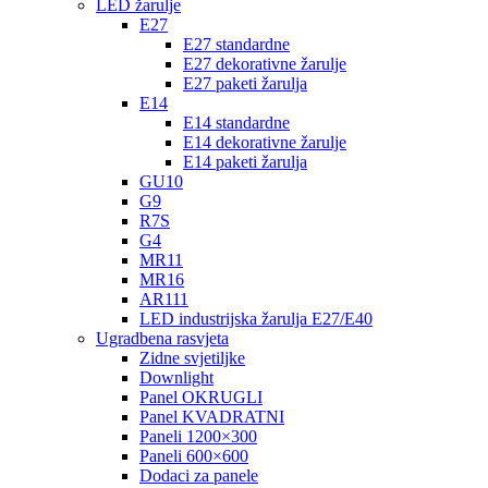
LED žarulje
E27
E27 standardne
E27 dekorativne žarulje
E27 paketi žarulja
E14
E14 standardne
E14 dekorativne žarulje
E14 paketi žarulja
GU10
G9
R7S
G4
MR11
MR16
AR111
LED industrijska žarulja E27/E40
Ugradbena rasvjeta
Zidne svjetiljke
Downlight
Panel OKRUGLI
Panel KVADRATNI
Paneli 1200×300
Paneli 600×600
Dodaci za panele