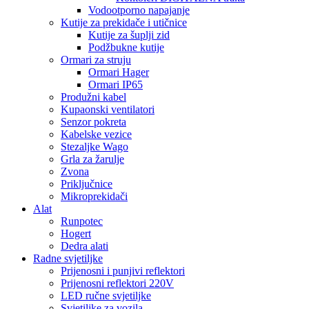
Vodootporno napajanje
Kutije za prekidače i utičnice
Kutije za šuplji zid
Podžbukne kutije
Ormari za struju
Ormari Hager
Ormari IP65
Produžni kabel
Kupaonski ventilatori
Senzor pokreta
Kabelske vezice
Stezaljke Wago
Grla za žarulje
Zvona
Priključnice
Mikroprekidači
Alat
Runpotec
Hogert
Dedra alati
Radne svjetiljke
Prijenosni i punjivi reflektori
Prijenosni reflektori 220V
LED ručne svjetiljke
Svjetiljke za vozila