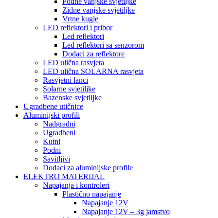
Podne vanjske svjetiljke
Zidne vanjske svjetiljke
Vrtne kugle
LED reflektori i pribor
Led reflektori
Led reflektori sa senzorom
Dodaci za reflektore
LED ulična rasvjeta
LED ulična SOLARNA rasvjeta
Rasvjetni lanci
Solarne svjetiljke
Bazenske svjetiljke
Ugradbene utičnice
Aluminijski profili
Nadgradni
Ugradbeni
Kutni
Podni
Savitljivi
Dodaci za aluminijske profile
ELEKTRO MATERIJAL
Napajanja i kontroleri
Plastično napajanje
Napajanje 12V
Napajanje 12V – 3g jamstvo