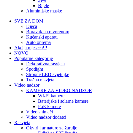
Sive
Bijele
Aluminijske maske
SVE ZA DOM
Djeca
Boravak na otvorenom
Kućanski aparati
Auto oprema
Akcija mjeseca!!!
NOVO
Popularne kategorije
Dekorativna rasvjeta
Spotlight
Stropne LED svjetiljke
Tračna rasvjeta
Video nadzor
KAMERE ZA VIDEO NADZOR
WI-FI kamere
Baterijske i solarne kamere
PoE kamere
Video snimači
Video nadzor dodatci
Rasvjeta
Okviri i armature za žarulje