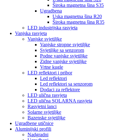
Široka magnetna šina S35
Ugradbena
Uska magnetna šina R20
Široka magnetna šina R35
LED industrijska rasvjeta
Vanjska rasvjeta
Vanjske svjetiljke
Vanjske stropne svjetiljke
Svjetiljke sa senzorom
Podne vanjske svjetiljke
Zidne vanjske svjetiljke
Vrtne kugle
LED reflektori i pribor
Led reflektori
Led reflektori sa senzorom
Dodaci za reflektore
LED ulična rasvjeta
LED ulična SOLARNA rasvjeta
Rasvjetni lanci
Solarne svjetiljke
Bazenske svjetiljke
Ugradbene utičnice
Aluminijski profili
Nadgradni