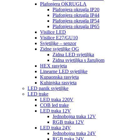
Plafonjera OKRUGLA
Plafonjera okrugla IP20
Plafonjera okrugla IP44
Plafonjera okrugla IP54
Plafonjera okrugla IP65
Visilice LED
Visilice E27/GU10
Svjetiljke – senzor
Zidne svjetiljke OG
Zidna LED svjetiljka
Zidna svjetiljka s žaruljom
HEX rasvjeta
Linearne LED svjetiljke
Kupaonska rasvjeta
Kuhinjska rasvjeta
LED panik svjetiljke
LED trake
LED traka 220V
COB led trake
LED traka 12V
Jednobojna traka 12V
RGB traka 12V
LED traka 24V
Jednobojna traka 24V
RGB traka 24V