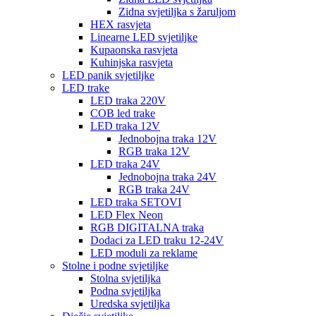
Zidna svjetiljka s žaruljom
HEX rasvjeta
Linearne LED svjetiljke
Kupaonska rasvjeta
Kuhinjska rasvjeta
LED panik svjetiljke
LED trake
LED traka 220V
COB led trake
LED traka 12V
Jednobojna traka 12V
RGB traka 12V
LED traka 24V
Jednobojna traka 24V
RGB traka 24V
LED traka SETOVI
LED Flex Neon
RGB DIGITALNA traka
Dodaci za LED traku 12-24V
LED moduli za reklame
Stolne i podne svjetiljke
Stolna svjetiljka
Podna svjetiljka
Uredska svjetiljka