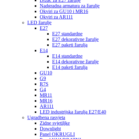
Držač za E27 žarulje
Nadgradna armatura za žarulje
Okviri za GU10 i MR16
Okviri za AR111
LED žarulje
E27
E27 standardne
E27 dekorativne žarulje
E27 paketi žarulja
E14
E14 standardne
E14 dekorativne žarulje
E14 paketi žarulja
GU10
G9
R7S
G4
MR11
MR16
AR111
LED industrijska žarulja E27/E40
Ugradbena rasvjeta
Zidne svjetiljke
Downlight
Panel OKRUGLI