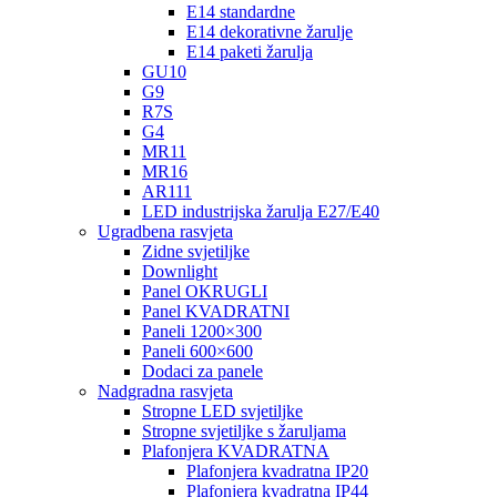
E14 standardne
E14 dekorativne žarulje
E14 paketi žarulja
GU10
G9
R7S
G4
MR11
MR16
AR111
LED industrijska žarulja E27/E40
Ugradbena rasvjeta
Zidne svjetiljke
Downlight
Panel OKRUGLI
Panel KVADRATNI
Paneli 1200×300
Paneli 600×600
Dodaci za panele
Nadgradna rasvjeta
Stropne LED svjetiljke
Stropne svjetiljke s žaruljama
Plafonjera KVADRATNA
Plafonjera kvadratna IP20
Plafonjera kvadratna IP44