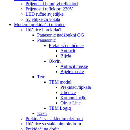
Prijenosni i punjivi reflektori
Prijenosni reflektori 220V
LED ručne svjetiljke
Svjetiljke za vozila
Moderni prekidači i utičnice
Utičnice i prekidači
Panasonic nadžbukni OG
Panasonic
Prekidači i utičnice
Antracit
Bijela
Okviri
Antracit maske
Bijele maske
Tem
TEM modul
Prekidači/tipkala
Utičnice
Komunikacije
Okvir Line
TEM Logiq
Exen
Prekidači sa staklenim okvirom
Utičnice sa staklenim okvirom
Prekidači na dodir