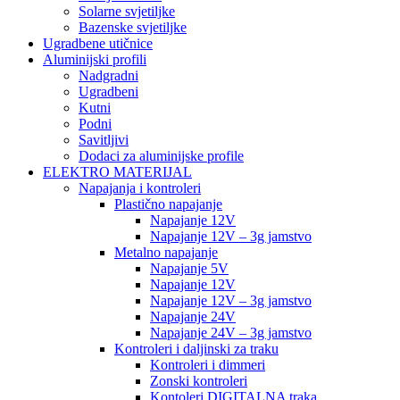
Solarne svjetiljke
Bazenske svjetiljke
Ugradbene utičnice
Aluminijski profili
Nadgradni
Ugradbeni
Kutni
Podni
Savitljivi
Dodaci za aluminijske profile
ELEKTRO MATERIJAL
Napajanja i kontroleri
Plastično napajanje
Napajanje 12V
Napajanje 12V – 3g jamstvo
Metalno napajanje
Napajanje 5V
Napajanje 12V
Napajanje 12V – 3g jamstvo
Napajanje 24V
Napajanje 24V – 3g jamstvo
Kontroleri i daljinski za traku
Kontroleri i dimmeri
Zonski kontroleri
Kontoleri DIGITALNA traka