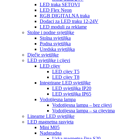
LED traka SETOVI
LED Flex Neon
RGB DIGITALNA traka
Dodaci za LED traku 12-24V
LED moduli za reklame
Stolne i podne svjetiljke
Stolna svjetiljka
Podna svjetiljka
Uredska svjetiljka
Dječje svjetiljke
LED svjetiljke i cijevi
LED cijev
LED cijev T5
LED cijev T8
Integrirane LED svjetiljke
LED svjetiljka IP20
LED svjetiljka IP65
Vodotijesna lampa
Vodotijesna lampa – bez cijevi
Vodotijesna lampa – sa cijevima
Linearne LED svjetiljke
LED magnetna rasvjeta
Mini M05
Nadgradna
Uska magnetna šina S20