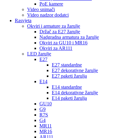
PoE kamere
Video snimači
Video nadzor dodatci
Rasvjeta
Okviri i armature za žarulje
Držač za E27 žarulje
Nadgradna armatura za žarulje
Okviri za GU10 i MR16
Okviri za AR111
LED žarulje
E27
E27 standardne
E27 dekorativne žarulje
E27 paketi žarulja
E14
E14 standardne
E14 dekorativne žarulje
E14 paketi žarulja
GU10
G9
R7S
G4
MR11
MR16
AR111