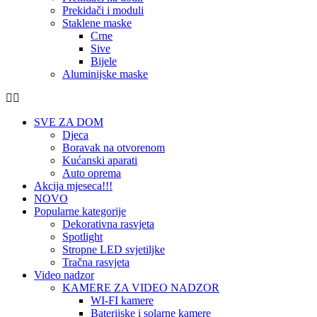
Prekidači i moduli
Staklene maske
Crne
Sive
Bijele
Aluminijske maske
SVE ZA DOM
Djeca
Boravak na otvorenom
Kućanski aparati
Auto oprema
Akcija mjeseca!!!
NOVO
Popularne kategorije
Dekorativna rasvjeta
Spotlight
Stropne LED svjetiljke
Tračna rasvjeta
Video nadzor
KAMERE ZA VIDEO NADZOR
WI-FI kamere
Baterijske i solarne kamere