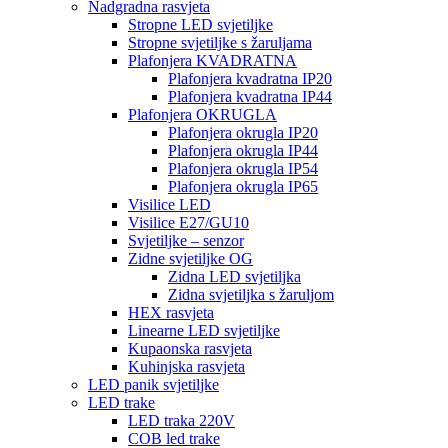
Nadgradna rasvjeta
Stropne LED svjetiljke
Stropne svjetiljke s žaruljama
Plafonjera KVADRATNA
Plafonjera kvadratna IP20
Plafonjera kvadratna IP44
Plafonjera OKRUGLA
Plafonjera okrugla IP20
Plafonjera okrugla IP44
Plafonjera okrugla IP54
Plafonjera okrugla IP65
Visilice LED
Visilice E27/GU10
Svjetiljke – senzor
Zidne svjetiljke OG
Zidna LED svjetiljka
Zidna svjetiljka s žaruljom
HEX rasvjeta
Linearne LED svjetiljke
Kupaonska rasvjeta
Kuhinjska rasvjeta
LED panik svjetiljke
LED trake
LED traka 220V
COB led trake