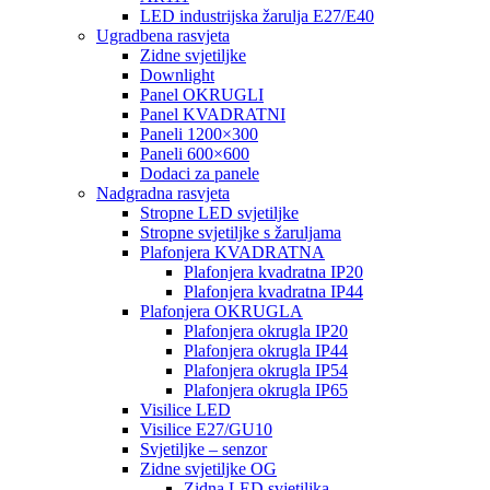
LED industrijska žarulja E27/E40
Ugradbena rasvjeta
Zidne svjetiljke
Downlight
Panel OKRUGLI
Panel KVADRATNI
Paneli 1200×300
Paneli 600×600
Dodaci za panele
Nadgradna rasvjeta
Stropne LED svjetiljke
Stropne svjetiljke s žaruljama
Plafonjera KVADRATNA
Plafonjera kvadratna IP20
Plafonjera kvadratna IP44
Plafonjera OKRUGLA
Plafonjera okrugla IP20
Plafonjera okrugla IP44
Plafonjera okrugla IP54
Plafonjera okrugla IP65
Visilice LED
Visilice E27/GU10
Svjetiljke – senzor
Zidne svjetiljke OG
Zidna LED svjetiljka