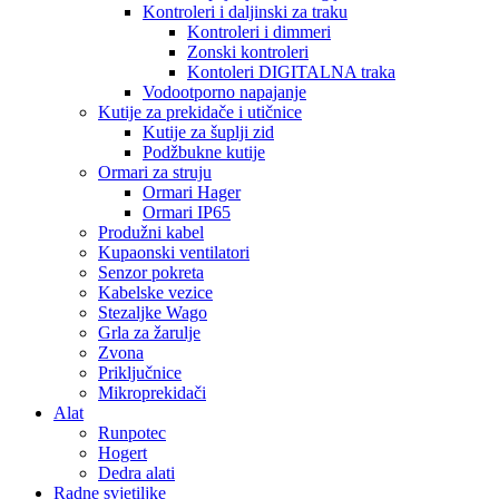
Kontroleri i daljinski za traku
Kontroleri i dimmeri
Zonski kontroleri
Kontoleri DIGITALNA traka
Vodootporno napajanje
Kutije za prekidače i utičnice
Kutije za šuplji zid
Podžbukne kutije
Ormari za struju
Ormari Hager
Ormari IP65
Produžni kabel
Kupaonski ventilatori
Senzor pokreta
Kabelske vezice
Stezaljke Wago
Grla za žarulje
Zvona
Priključnice
Mikroprekidači
Alat
Runpotec
Hogert
Dedra alati
Radne svjetiljke