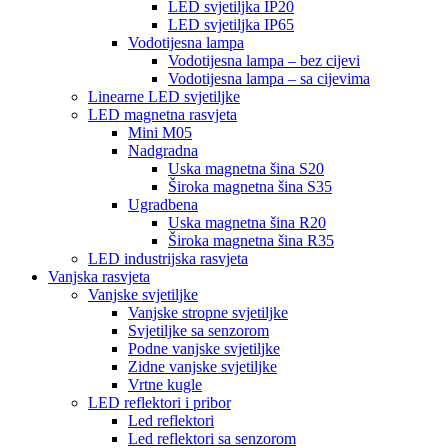
LED svjetiljka IP20
LED svjetiljka IP65
Vodotijesna lampa
Vodotijesna lampa – bez cijevi
Vodotijesna lampa – sa cijevima
Linearne LED svjetiljke
LED magnetna rasvjeta
Mini M05
Nadgradna
Uska magnetna šina S20
Široka magnetna šina S35
Ugradbena
Uska magnetna šina R20
Široka magnetna šina R35
LED industrijska rasvjeta
Vanjska rasvjeta
Vanjske svjetiljke
Vanjske stropne svjetiljke
Svjetiljke sa senzorom
Podne vanjske svjetiljke
Zidne vanjske svjetiljke
Vrtne kugle
LED reflektori i pribor
Led reflektori
Led reflektori sa senzorom