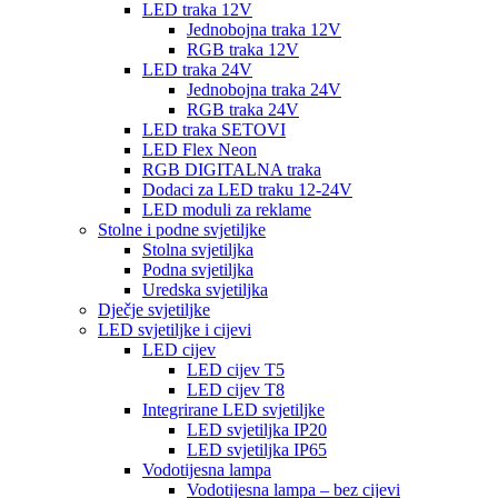
LED traka 12V
Jednobojna traka 12V
RGB traka 12V
LED traka 24V
Jednobojna traka 24V
RGB traka 24V
LED traka SETOVI
LED Flex Neon
RGB DIGITALNA traka
Dodaci za LED traku 12-24V
LED moduli za reklame
Stolne i podne svjetiljke
Stolna svjetiljka
Podna svjetiljka
Uredska svjetiljka
Dječje svjetiljke
LED svjetiljke i cijevi
LED cijev
LED cijev T5
LED cijev T8
Integrirane LED svjetiljke
LED svjetiljka IP20
LED svjetiljka IP65
Vodotijesna lampa
Vodotijesna lampa – bez cijevi