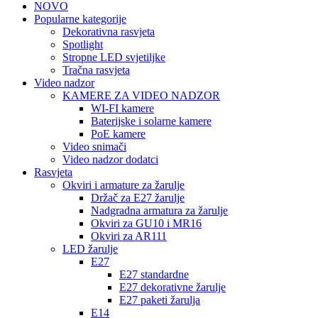
NOVO
Popularne kategorije
Dekorativna rasvjeta
Spotlight
Stropne LED svjetiljke
Tračna rasvjeta
Video nadzor
KAMERE ZA VIDEO NADZOR
WI-FI kamere
Baterijske i solarne kamere
PoE kamere
Video snimači
Video nadzor dodatci
Rasvjeta
Okviri i armature za žarulje
Držač za E27 žarulje
Nadgradna armatura za žarulje
Okviri za GU10 i MR16
Okviri za AR111
LED žarulje
E27
E27 standardne
E27 dekorativne žarulje
E27 paketi žarulja
E14