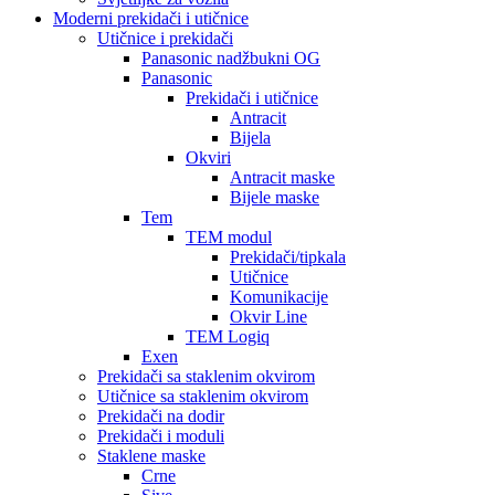
Moderni prekidači i utičnice
Utičnice i prekidači
Panasonic nadžbukni OG
Panasonic
Prekidači i utičnice
Antracit
Bijela
Okviri
Antracit maske
Bijele maske
Tem
TEM modul
Prekidači/tipkala
Utičnice
Komunikacije
Okvir Line
TEM Logiq
Exen
Prekidači sa staklenim okvirom
Utičnice sa staklenim okvirom
Prekidači na dodir
Prekidači i moduli
Staklene maske
Crne