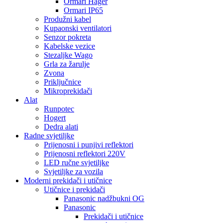
Ormari Hager
Ormari IP65
Produžni kabel
Kupaonski ventilatori
Senzor pokreta
Kabelske vezice
Stezaljke Wago
Grla za žarulje
Zvona
Priključnice
Mikroprekidači
Alat
Runpotec
Hogert
Dedra alati
Radne svjetiljke
Prijenosni i punjivi reflektori
Prijenosni reflektori 220V
LED ručne svjetiljke
Svjetiljke za vozila
Moderni prekidači i utičnice
Utičnice i prekidači
Panasonic nadžbukni OG
Panasonic
Prekidači i utičnice