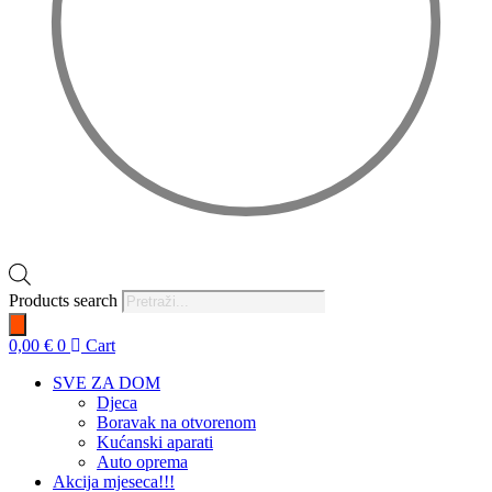
Products search
0,00
€
0
Cart
SVE ZA DOM
Djeca
Boravak na otvorenom
Kućanski aparati
Auto oprema
Akcija mjeseca!!!