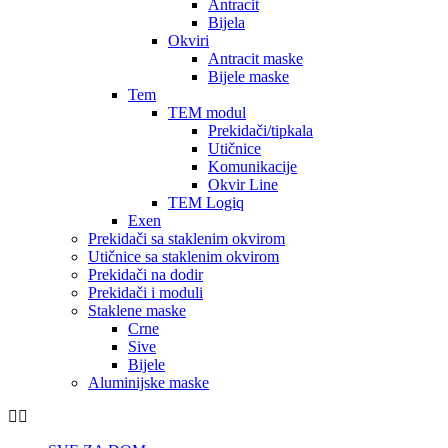
Antracit
Bijela
Okviri
Antracit maske
Bijele maske
Tem
TEM modul
Prekidači/tipkala
Utičnice
Komunikacije
Okvir Line
TEM Logiq
Exen
Prekidači sa staklenim okvirom
Utičnice sa staklenim okvirom
Prekidači na dodir
Prekidači i moduli
Staklene maske
Crne
Sive
Bijele
Aluminijske maske