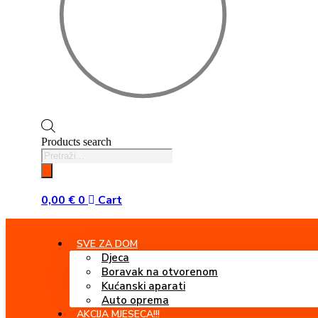
Products search
0,00
€
0
Cart
SVE ZA DOM
Djeca
Boravak na otvorenom
Kućanski aparati
Auto oprema
AKCIJA MJESECA!!!