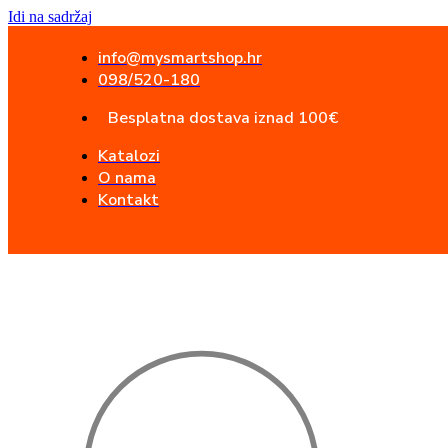
Idi na sadržaj
info@mysmartshop.hr
098/520-180
Besplatna dostava iznad 100€
Katalozi
O nama
Kontakt