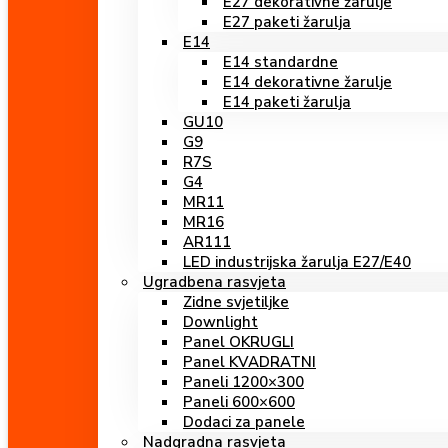
E27 dekorativne žarulje
E27 paketi žarulja
E14
E14 standardne
E14 dekorativne žarulje
E14 paketi žarulja
GU10
G9
R7S
G4
MR11
MR16
AR111
LED industrijska žarulja E27/E40
Ugradbena rasvjeta
Zidne svjetiljke
Downlight
Panel OKRUGLI
Panel KVADRATNI
Paneli 1200×300
Paneli 600×600
Dodaci za panele
Nadgradna rasvjeta