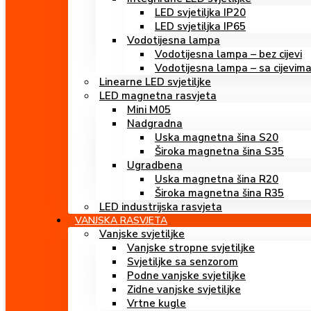
LED svjetiljka IP20
LED svjetiljka IP65
Vodotijesna lampa
Vodotijesna lampa – bez cijevi
Vodotijesna lampa – sa cijevim
Linearne LED svjetiljke
LED magnetna rasvjeta
Mini M05
Nadgradna
Uska magnetna šina S20
Široka magnetna šina S35
Ugradbena
Uska magnetna šina R20
Široka magnetna šina R35
LED industrijska rasvjeta
VANJSKA RASVJETA
Vanjske svjetiljke
Vanjske stropne svjetiljke
Svjetiljke sa senzorom
Podne vanjske svjetiljke
Zidne vanjske svjetiljke
Vrtne kugle