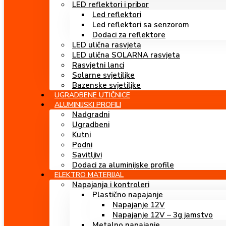
LED reflektori i pribor
Led reflektori
Led reflektori sa senzorom
Dodaci za reflektore
LED ulična rasvjeta
LED ulična SOLARNA rasvjeta
Rasvjetni lanci
Solarne svjetiljke
Bazenske svjetiljke
UGRADBENE UTIČNICE
ALUMINIJSKI PROFILI
Nadgradni
Ugradbeni
Kutni
Podni
Savitljivi
Dodaci za aluminijske profile
ELEKTRO MATERIJAL
Napajanja i kontroleri
Plastično napajanje
Napajanje 12V
Napajanje 12V – 3g jamstvo
Metalno napajanje