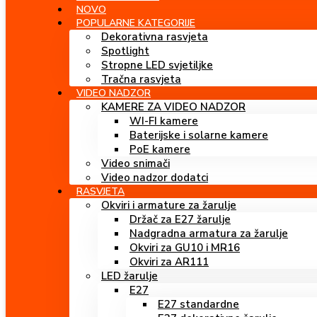
NOVO
POPULARNE KATEGORIJE
Dekorativna rasvjeta
Spotlight
Stropne LED svjetiljke
Tračna rasvjeta
VIDEO NADZOR
KAMERE ZA VIDEO NADZOR
WI-FI kamere
Baterijske i solarne kamere
PoE kamere
Video snimači
Video nadzor dodatci
RASVJETA
Okviri i armature za žarulje
Držač za E27 žarulje
Nadgradna armatura za žarulje
Okviri za GU10 i MR16
Okviri za AR111
LED žarulje
E27
E27 standardne