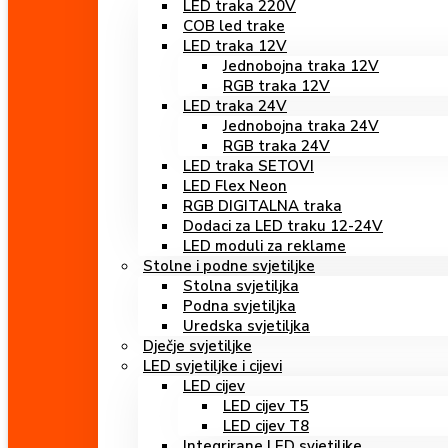
LED traka 220V
COB led trake
LED traka 12V
Jednobojna traka 12V
RGB traka 12V
LED traka 24V
Jednobojna traka 24V
RGB traka 24V
LED traka SETOVI
LED Flex Neon
RGB DIGITALNA traka
Dodaci za LED traku 12-24V
LED moduli za reklame
Stolne i podne svjetiljke
Stolna svjetiljka
Podna svjetiljka
Uredska svjetiljka
Dječje svjetiljke
LED svjetiljke i cijevi
LED cijev
LED cijev T5
LED cijev T8
Integrirane LED svjetiljke