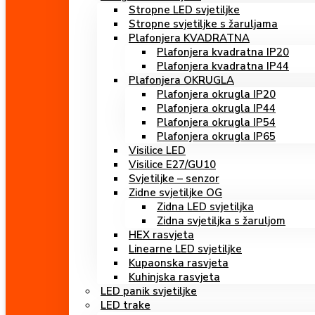
Stropne LED svjetiljke
Stropne svjetiljke s žaruljama
Plafonjera KVADRATNA
Plafonjera kvadratna IP20
Plafonjera kvadratna IP44
Plafonjera OKRUGLA
Plafonjera okrugla IP20
Plafonjera okrugla IP44
Plafonjera okrugla IP54
Plafonjera okrugla IP65
Visilice LED
Visilice E27/GU10
Svjetiljke – senzor
Zidne svjetiljke OG
Zidna LED svjetiljka
Zidna svjetiljka s žaruljom
HEX rasvjeta
Linearne LED svjetiljke
Kupaonska rasvjeta
Kuhinjska rasvjeta
LED panik svjetiljke
LED trake