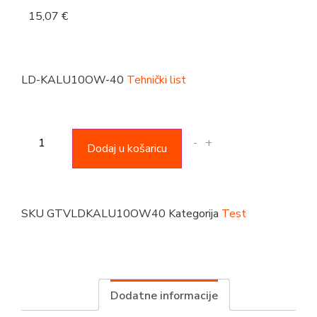
15,07
€
LD-KALU10OW-40
Tehnički list
-
+
Dodaj u košaricu
SKU
GTVLDKALU10OW40
Kategorija
Test
Dodatne informacije