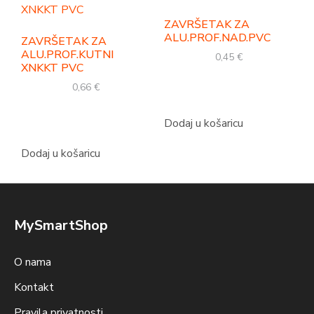
ZAVRŠETAK ZA
ALU.PROF.NAD.PVC
ZAVRŠETAK ZA
ALU.PROF.KUTNI
0,45
€
XNKKT PVC
0,66
€
Dodaj u košaricu
Dodaj u košaricu
MySmartShop
O nama
Kontakt
Pravila privatnosti