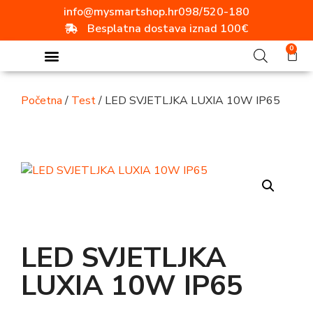
info@mysmartshop.hr
098/520-180
Besplatna dostava iznad 100€
0
Početna
/
Test
/ LED SVJETLJKA LUXIA 10W IP65
LED SVJETLJKA
LUXIA 10W IP65