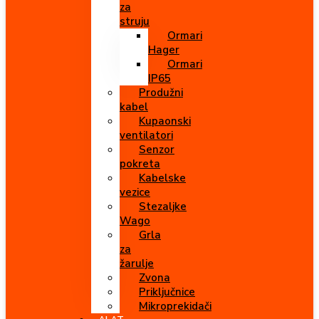
za
struju
Ormari
Hager
Ormari
IP65
Produžni
kabel
Kupaonski
ventilatori
Senzor
pokreta
Kabelske
vezice
Stezaljke
Wago
Grla
za
žarulje
Zvona
Priključnice
Mikroprekidači