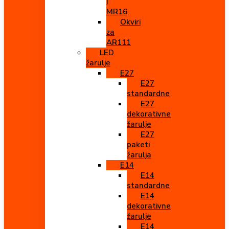
i
MR16
Okviri
za
AR111
LED
žarulje
E27
E27
standardne
E27
dekorativne
žarulje
E27
paketi
žarulja
E14
E14
standardne
E14
dekorativne
žarulje
E14