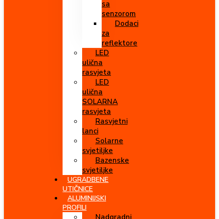
sa
senzorom
Dodaci
za
reflektore
LED
ulična
rasvjeta
LED
ulična
SOLARNA
rasvjeta
Rasvjetni
lanci
Solarne
svjetiljke
Bazenske
svjetiljke
UGRADBENE
UTIČNICE
ALUMINIJSKI
PROFILI
Nadgradni