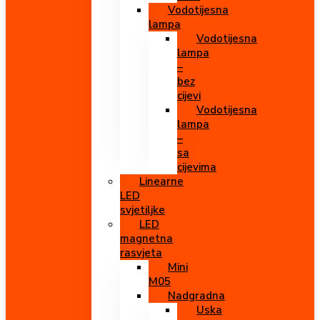
Vodotijesna
lampa
Vodotijesna
lampa
–
bez
cijevi
Vodotijesna
lampa
–
sa
cijevima
Linearne
LED
svjetiljke
LED
magnetna
rasvjeta
Mini
M05
Nadgradna
Uska