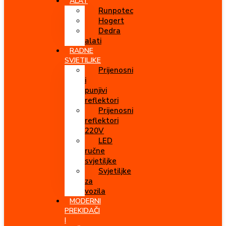
ALAT
Runpotec
Hogert
Dedra
alati
RADNE
SVJETILJKE
Prijenosni
i
punjivi
reflektori
Prijenosni
reflektori
220V
LED
ručne
svjetiljke
Svjetiljke
za
vozila
MODERNI
PREKIDAČI
I