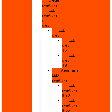
Dječje
svjetiljke
LED
svjetiljke
i
cijevi
LED
cijev
LED
cijev
T5
LED
cijev
T8
Integrirane
LED
svjetiljke
LED
svjetiljka
IP20
LED
svjetiljka
IP65