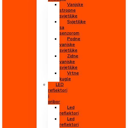
Vanjske
stropne
svjetiljke
Svjetiljke
sa
senzorom
Podne
vanjske
svjetiljke
Zidne
vanjske
svjetiljke
Vrtne
kugle
LED
reflektori
i
pribor
Led
reflektori
Led
reflektori