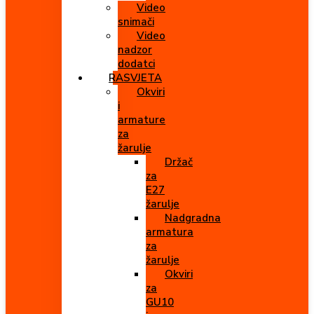
Video
snimači
Video
nadzor
dodatci
RASVJETA
Okviri
i
armature
za
žarulje
Držač
za
E27
žarulje
Nadgradna
armatura
za
žarulje
Okviri
za
GU10