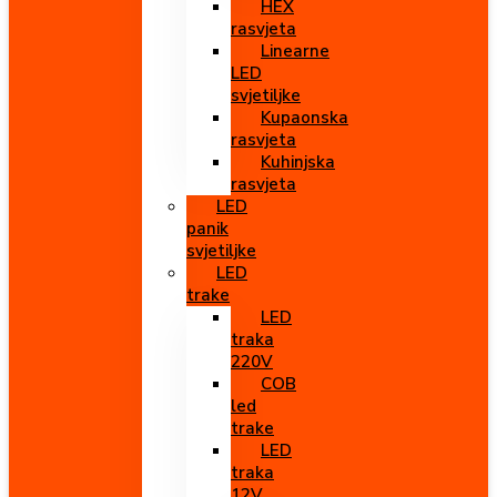
HEX
rasvjeta
Linearne
LED
svjetiljke
Kupaonska
rasvjeta
Kuhinjska
rasvjeta
LED
panik
svjetiljke
LED
trake
LED
traka
220V
COB
led
trake
LED
traka
12V