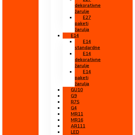
dekorativne
žarulje
E27
paketi
žarulja
E14
E14
standardne
E14
dekorativne
žarulje
E14
paketi
žarulja
GU10
G9
R7S
G4
MR11
MR16
AR111
LED