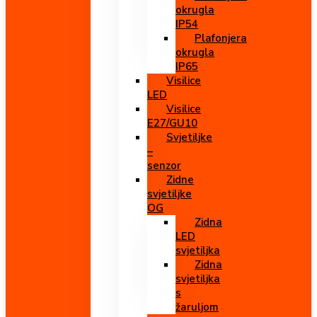
okrugla
IP54
Plafonjera
okrugla
IP65
Visilice
LED
Visilice
E27/GU10
Svjetiljke
–
senzor
Zidne
svjetiljke
OG
Zidna
LED
svjetiljka
Zidna
svjetiljka
s
žaruljom