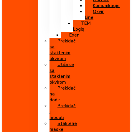
Komunikacije
Okvir
Line
TEM
Logiq
Exen
Prekidači
sa
staklenim
okvirom
Utičnice
sa
staklenim
okvirom
Prekidači
na
dodir
Prekidači
i
moduli
Staklene
maske