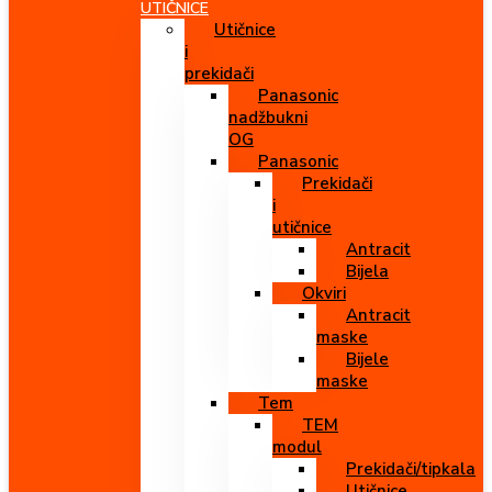
UTIČNICE
Utičnice
i
prekidači
Panasonic
nadžbukni
OG
Panasonic
Prekidači
i
utičnice
Antracit
Bijela
Okviri
Antracit
maske
Bijele
maske
Tem
TEM
modul
Prekidači/tipkala
Utičnice