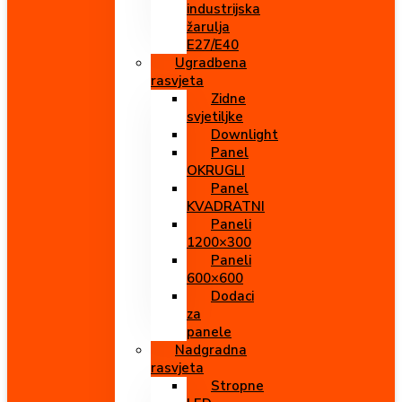
industrijska
žarulja
E27/E40
Ugradbena
rasvjeta
Zidne
svjetiljke
Downlight
Panel
OKRUGLI
Panel
KVADRATNI
Paneli
1200×300
Paneli
600×600
Dodaci
za
panele
Nadgradna
rasvjeta
Stropne