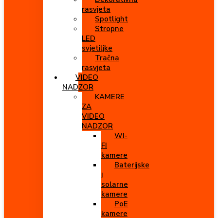
rasvjeta
Spotlight
Stropne
LED
svjetiljke
Tračna
rasvjeta
VIDEO
NADZOR
KAMERE
ZA
VIDEO
NADZOR
WI-
FI
kamere
Baterijske
i
solarne
kamere
PoE
kamere