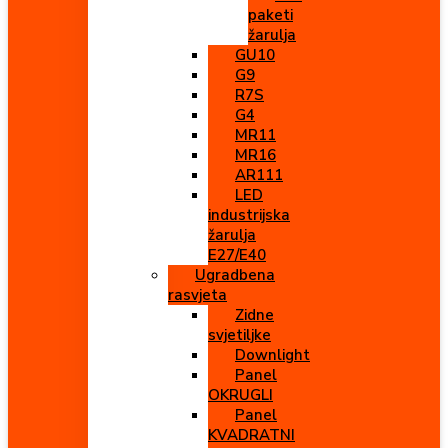
paketi
žarulja
GU10
G9
R7S
G4
MR11
MR16
AR111
LED
industrijska
žarulja
E27/E40
Ugradbena
rasvjeta
Zidne
svjetiljke
Downlight
Panel
OKRUGLI
Panel
KVADRATNI