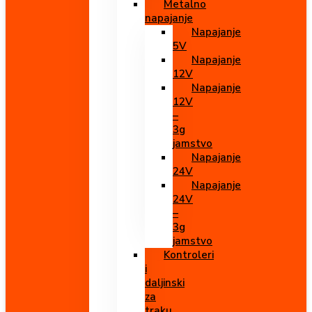
Metalno
napajanje
Napajanje
5V
Napajanje
12V
Napajanje
12V
–
3g
jamstvo
Napajanje
24V
Napajanje
24V
–
3g
jamstvo
Kontroleri
i
daljinski
za
traku