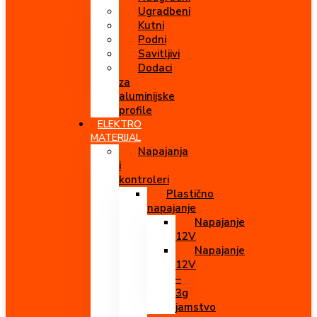
Ugradbeni
Kutni
Podni
Savitljivi
Dodaci
za
aluminijske
profile
ELEKTRO
MATERIJAL
Napajanja
i
kontroleri
Plastično
napajanje
Napajanje
12V
Napajanje
12V
–
3g
jamstvo