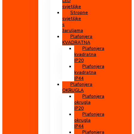
LED
svjetiljke
Stropne
svjetiljke
s
žaruljama
Plafonjera
KVADRATNA
Plafonjera
kvadratna
IP20
Plafonjera
kvadratna
IP44
Plafonjera
OKRUGLA
Plafonjera
okrugla
IP20
Plafonjera
okrugla
IP44
Plafonjera