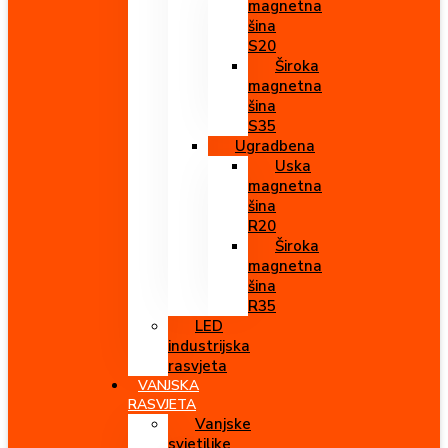
magnetna
šina
S20
Široka
magnetna
šina
S35
Ugradbena
Uska
magnetna
šina
R20
Široka
magnetna
šina
R35
LED
industrijska
rasvjeta
VANJSKA
RASVJETA
Vanjske
svjetiljke