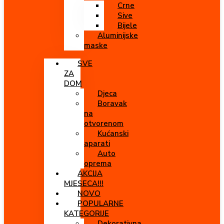
Crne
Sive
Bijele
Aluminijske
maske
SVE
ZA
DOM
Djeca
Boravak
na
otvorenom
Kućanski
aparati
Auto
oprema
AKCIJA
MJESECA!!!
NOVO
POPULARNE
KATEGORIJE
Dekorativna