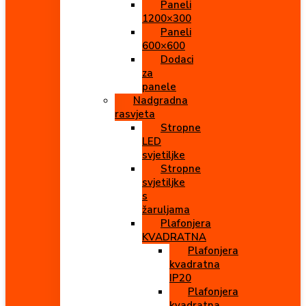
Paneli
1200×300
Paneli
600×600
Dodaci
za
panele
Nadgradna
rasvjeta
Stropne
LED
svjetiljke
Stropne
svjetiljke
s
žaruljama
Plafonjera
KVADRATNA
Plafonjera
kvadratna
IP20
Plafonjera
kvadratna