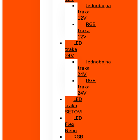
Jednobojna
traka
12V
RGB
traka
12V
LED
traka
24V
Jednobojna
traka
24V
RGB
traka
24V
LED
traka
SETOVI
LED
Flex
Neon
RGB