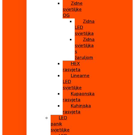
Zidne
svjetiljke
OG
Zidna
LED
svjetiljka
Zidna
svjetiljka
s
žaruljom
HEX
rasvjeta
Linearne
LED
svjetiljke
Kupaonska
rasvjeta
Kuhinjska
rasvjeta
LED
panik
svjetiljke