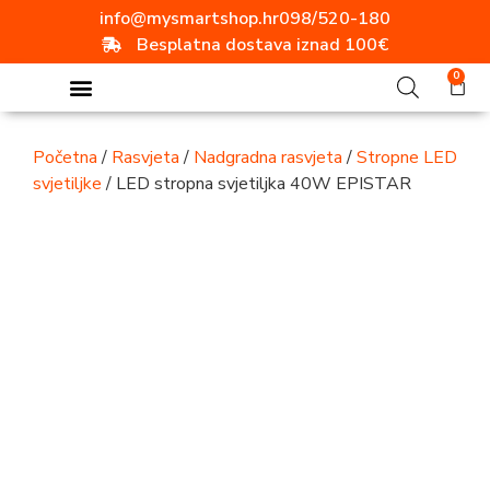
info@mysmartshop.hr
098/520-180
Besplatna dostava iznad 100€
0
Početna
/
Rasvjeta
/
Nadgradna rasvjeta
/
Stropne LED
svjetiljke
/ LED stropna svjetiljka 40W EPISTAR