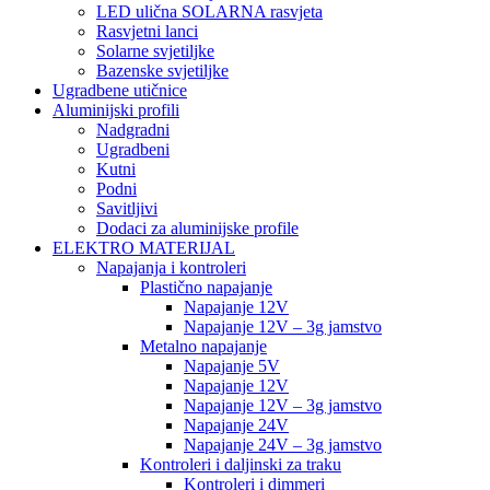
LED ulična SOLARNA rasvjeta
Rasvjetni lanci
Solarne svjetiljke
Bazenske svjetiljke
Ugradbene utičnice
Aluminijski profili
Nadgradni
Ugradbeni
Kutni
Podni
Savitljivi
Dodaci za aluminijske profile
ELEKTRO MATERIJAL
Napajanja i kontroleri
Plastično napajanje
Napajanje 12V
Napajanje 12V – 3g jamstvo
Metalno napajanje
Napajanje 5V
Napajanje 12V
Napajanje 12V – 3g jamstvo
Napajanje 24V
Napajanje 24V – 3g jamstvo
Kontroleri i daljinski za traku
Kontroleri i dimmeri