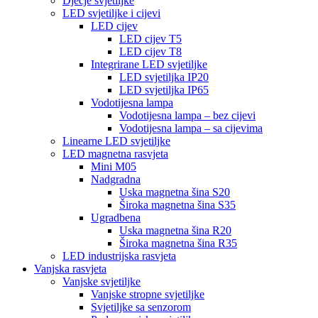
Dječje svjetiljke
LED svjetiljke i cijevi
LED cijev
LED cijev T5
LED cijev T8
Integrirane LED svjetiljke
LED svjetiljka IP20
LED svjetiljka IP65
Vodotijesna lampa
Vodotijesna lampa – bez cijevi
Vodotijesna lampa – sa cijevima
Linearne LED svjetiljke
LED magnetna rasvjeta
Mini M05
Nadgradna
Uska magnetna šina S20
Široka magnetna šina S35
Ugradbena
Uska magnetna šina R20
Široka magnetna šina R35
LED industrijska rasvjeta
Vanjska rasvjeta
Vanjske svjetiljke
Vanjske stropne svjetiljke
Svjetiljke sa senzorom