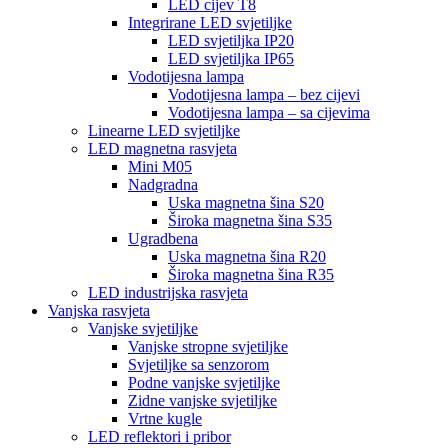
LED cijev T8
Integrirane LED svjetiljke
LED svjetiljka IP20
LED svjetiljka IP65
Vodotijesna lampa
Vodotijesna lampa – bez cijevi
Vodotijesna lampa – sa cijevima
Linearne LED svjetiljke
LED magnetna rasvjeta
Mini M05
Nadgradna
Uska magnetna šina S20
Široka magnetna šina S35
Ugradbena
Uska magnetna šina R20
Široka magnetna šina R35
LED industrijska rasvjeta
Vanjska rasvjeta
Vanjske svjetiljke
Vanjske stropne svjetiljke
Svjetiljke sa senzorom
Podne vanjske svjetiljke
Zidne vanjske svjetiljke
Vrtne kugle
LED reflektori i pribor