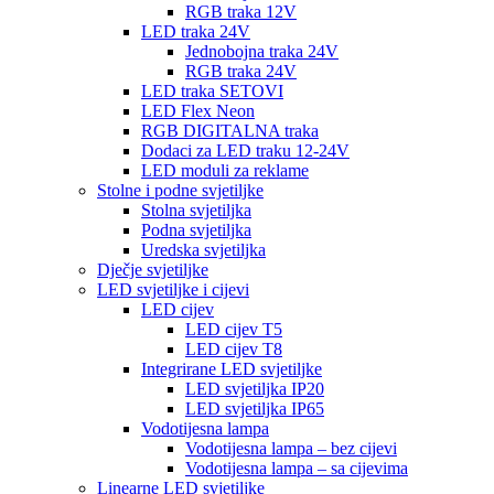
RGB traka 12V
LED traka 24V
Jednobojna traka 24V
RGB traka 24V
LED traka SETOVI
LED Flex Neon
RGB DIGITALNA traka
Dodaci za LED traku 12-24V
LED moduli za reklame
Stolne i podne svjetiljke
Stolna svjetiljka
Podna svjetiljka
Uredska svjetiljka
Dječje svjetiljke
LED svjetiljke i cijevi
LED cijev
LED cijev T5
LED cijev T8
Integrirane LED svjetiljke
LED svjetiljka IP20
LED svjetiljka IP65
Vodotijesna lampa
Vodotijesna lampa – bez cijevi
Vodotijesna lampa – sa cijevima
Linearne LED svjetiljke