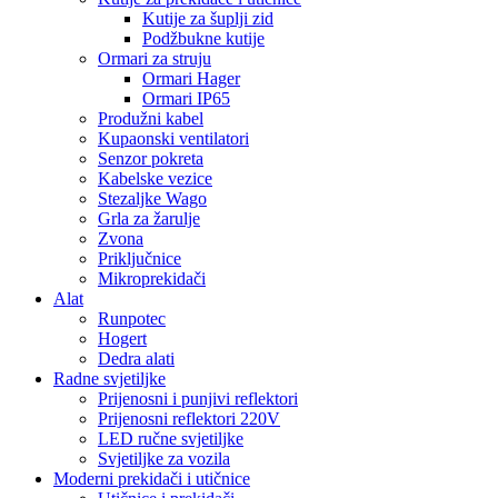
Kutije za šuplji zid
Podžbukne kutije
Ormari za struju
Ormari Hager
Ormari IP65
Produžni kabel
Kupaonski ventilatori
Senzor pokreta
Kabelske vezice
Stezaljke Wago
Grla za žarulje
Zvona
Priključnice
Mikroprekidači
Alat
Runpotec
Hogert
Dedra alati
Radne svjetiljke
Prijenosni i punjivi reflektori
Prijenosni reflektori 220V
LED ručne svjetiljke
Svjetiljke za vozila
Moderni prekidači i utičnice