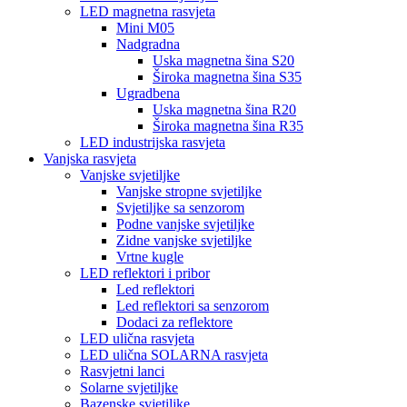
LED magnetna rasvjeta
Mini M05
Nadgradna
Uska magnetna šina S20
Široka magnetna šina S35
Ugradbena
Uska magnetna šina R20
Široka magnetna šina R35
LED industrijska rasvjeta
Vanjska rasvjeta
Vanjske svjetiljke
Vanjske stropne svjetiljke
Svjetiljke sa senzorom
Podne vanjske svjetiljke
Zidne vanjske svjetiljke
Vrtne kugle
LED reflektori i pribor
Led reflektori
Led reflektori sa senzorom
Dodaci za reflektore
LED ulična rasvjeta
LED ulična SOLARNA rasvjeta
Rasvjetni lanci
Solarne svjetiljke
Bazenske svjetiljke