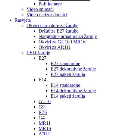
PoE kamere
Video snimači
Video nadzor dodatci
Rasvjeta
Okviri i armature za žarulje
Držač za E27 žarulje
Nadgradna armatura za žarulje
Okviri za GU10 i MR16
Okviri za AR111
LED žarulje
E27
E27 standardne
E27 dekorativne žarulje
E27 paketi žarulja
E14
E14 standardne
E14 dekorativne žarulje
E14 paketi žarulja
GU10
G9
R7S
G4
MR11
MR16
AR111