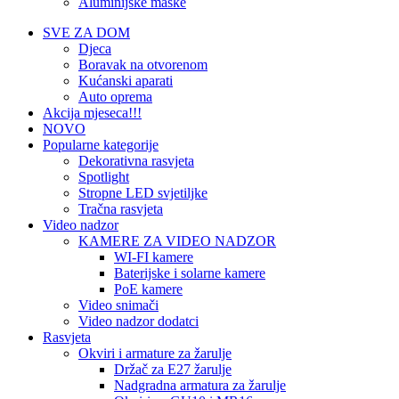
Aluminijske maske
SVE ZA DOM
Djeca
Boravak na otvorenom
Kućanski aparati
Auto oprema
Akcija mjeseca!!!
NOVO
Popularne kategorije
Dekorativna rasvjeta
Spotlight
Stropne LED svjetiljke
Tračna rasvjeta
Video nadzor
KAMERE ZA VIDEO NADZOR
WI-FI kamere
Baterijske i solarne kamere
PoE kamere
Video snimači
Video nadzor dodatci
Rasvjeta
Okviri i armature za žarulje
Držač za E27 žarulje
Nadgradna armatura za žarulje