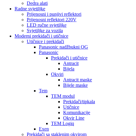
Dedra alati
Radne svjetiljke
Prijenosni i punjivi reflektori
Prijenosni reflektori 220V
LED ručne svjetiljke
Svjetiljke za vozila
Moderni prekidači i utičnice
Utičnice i prekidači
Panasonic nadžbukni OG
Panasonic
Prekidači i utičnice
Antracit
Bijela
Okviri
Antracit maske
Bijele maske
Tem
TEM modul
Prekidači/tipkala
Utičnice
Komunikacije
Okvir Line
TEM Logiq
Exen
Prekidači sa staklenim okvirom