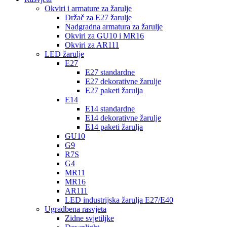
Okviri i armature za žarulje
Držač za E27 žarulje
Nadgradna armatura za žarulje
Okviri za GU10 i MR16
Okviri za AR111
LED žarulje
E27
E27 standardne
E27 dekorativne žarulje
E27 paketi žarulja
E14
E14 standardne
E14 dekorativne žarulje
E14 paketi žarulja
GU10
G9
R7S
G4
MR11
MR16
AR111
LED industrijska žarulja E27/E40
Ugradbena rasvjeta
Zidne svjetiljke