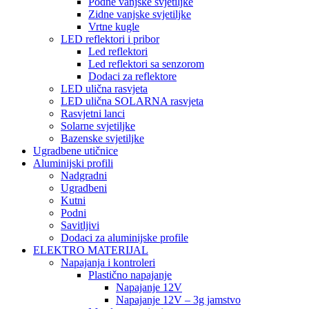
Podne vanjske svjetiljke
Zidne vanjske svjetiljke
Vrtne kugle
LED reflektori i pribor
Led reflektori
Led reflektori sa senzorom
Dodaci za reflektore
LED ulična rasvjeta
LED ulična SOLARNA rasvjeta
Rasvjetni lanci
Solarne svjetiljke
Bazenske svjetiljke
Ugradbene utičnice
Aluminijski profili
Nadgradni
Ugradbeni
Kutni
Podni
Savitljivi
Dodaci za aluminijske profile
ELEKTRO MATERIJAL
Napajanja i kontroleri
Plastično napajanje
Napajanje 12V
Napajanje 12V – 3g jamstvo