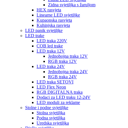
Zidna svjetiljka s žaruljom
HEX rasvjeta
Linearne LED svjetiljke
Kupaonska rasvjeta
Kuhinjska rasvjeta
LED panik svjetiljke
LED trake
LED traka 220V
COB led trake
LED traka 12V
Jednobojna traka 12V
RGB traka 12V
LED traka 24V
Jednobojna traka 24V
RGB traka 24V
LED traka SETOVI
LED Flex Neon
RGB DIGITALNA traka
Dodaci za LED traku 12-24V
LED moduli za reklame
Stolne i podne svjetiljke
Stolna svjetiljka
Podna svjetiljka
Uredska svjetiljka