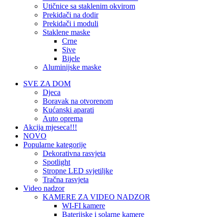
Utičnice sa staklenim okvirom
Prekidači na dodir
Prekidači i moduli
Staklene maske
Crne
Sive
Bijele
Aluminijske maske
SVE ZA DOM
Djeca
Boravak na otvorenom
Kućanski aparati
Auto oprema
Akcija mjeseca!!!
NOVO
Popularne kategorije
Dekorativna rasvjeta
Spotlight
Stropne LED svjetiljke
Tračna rasvjeta
Video nadzor
KAMERE ZA VIDEO NADZOR
WI-FI kamere
Baterijske i solarne kamere