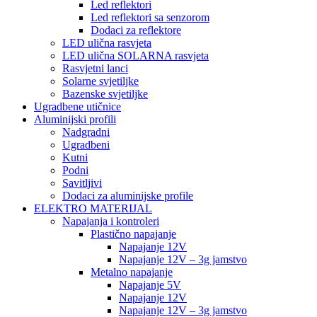
Led reflektori
Led reflektori sa senzorom
Dodaci za reflektore
LED ulična rasvjeta
LED ulična SOLARNA rasvjeta
Rasvjetni lanci
Solarne svjetiljke
Bazenske svjetiljke
Ugradbene utičnice
Aluminijski profili
Nadgradni
Ugradbeni
Kutni
Podni
Savitljivi
Dodaci za aluminijske profile
ELEKTRO MATERIJAL
Napajanja i kontroleri
Plastično napajanje
Napajanje 12V
Napajanje 12V – 3g jamstvo
Metalno napajanje
Napajanje 5V
Napajanje 12V
Napajanje 12V – 3g jamstvo