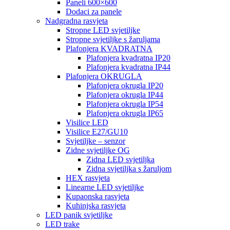
Paneli 600×600
Dodaci za panele
Nadgradna rasvjeta
Stropne LED svjetiljke
Stropne svjetiljke s žaruljama
Plafonjera KVADRATNA
Plafonjera kvadratna IP20
Plafonjera kvadratna IP44
Plafonjera OKRUGLA
Plafonjera okrugla IP20
Plafonjera okrugla IP44
Plafonjera okrugla IP54
Plafonjera okrugla IP65
Visilice LED
Visilice E27/GU10
Svjetiljke – senzor
Zidne svjetiljke OG
Zidna LED svjetiljka
Zidna svjetiljka s žaruljom
HEX rasvjeta
Linearne LED svjetiljke
Kupaonska rasvjeta
Kuhinjska rasvjeta
LED panik svjetiljke
LED trake