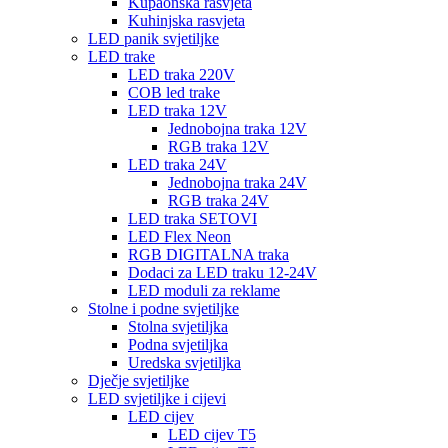
Kupaonska rasvjeta
Kuhinjska rasvjeta
LED panik svjetiljke
LED trake
LED traka 220V
COB led trake
LED traka 12V
Jednobojna traka 12V
RGB traka 12V
LED traka 24V
Jednobojna traka 24V
RGB traka 24V
LED traka SETOVI
LED Flex Neon
RGB DIGITALNA traka
Dodaci za LED traku 12-24V
LED moduli za reklame
Stolne i podne svjetiljke
Stolna svjetiljka
Podna svjetiljka
Uredska svjetiljka
Dječje svjetiljke
LED svjetiljke i cijevi
LED cijev
LED cijev T5