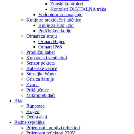
Zonski kontroleri
Kontoleri DIGITALNA traka
Vodootporno napajanje
Kutije za prekidače i utičnice
Kutije za šuplji zid
Podžbukne kutije
Ormari za struju
Ormari Hager
Ormari IP65
Produžni kabel
Kupaonski ventilatori
Senzor pokreta
Kabelske vezice
Stezaljke Wago
Grla za žarulje
Zvona
Priključnice
Mikroprekidači
Alat
Runpotec
Hogert
Dedra alati
Radne svjetiljke
Prijenosni i punjivi reflektori
Prijenosni reflektori 220V