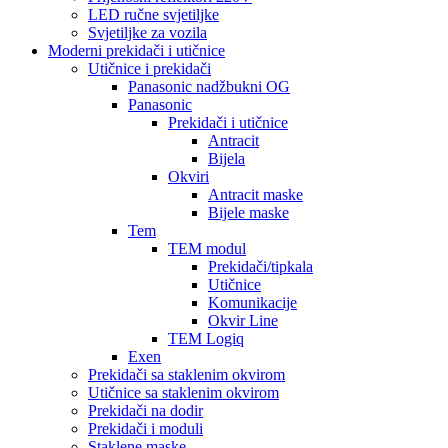
LED ručne svjetiljke
Svjetiljke za vozila
Moderni prekidači i utičnice
Utičnice i prekidači
Panasonic nadžbukni OG
Panasonic
Prekidači i utičnice
Antracit
Bijela
Okviri
Antracit maske
Bijele maske
Tem
TEM modul
Prekidači/tipkala
Utičnice
Komunikacije
Okvir Line
TEM Logiq
Exen
Prekidači sa staklenim okvirom
Utičnice sa staklenim okvirom
Prekidači na dodir
Prekidači i moduli
Staklene maske