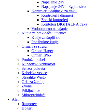
Napajanje 24V
Napajanje 24V – 3g jamstvo
Kontroleri i daljinski za traku
Kontroleri i dimmeri
Zonski kontroleri
Kontoleri DIGITALNA traka
Vodootporno napajanje
Kutije za prekidače i utičnice
Kutije za šuplji zid
Podžbukne kutije
Ormari za struju
Ormari Hager
Ormari IP65
Produžni kabel
Kupaonski ventilatori
Senzor pokreta
Kabelske vezice
Stezaljke Wago
Grla za žarulje
Zvona
Priključnice
Mikroprekidači
Alat
Runpotec
Hogert