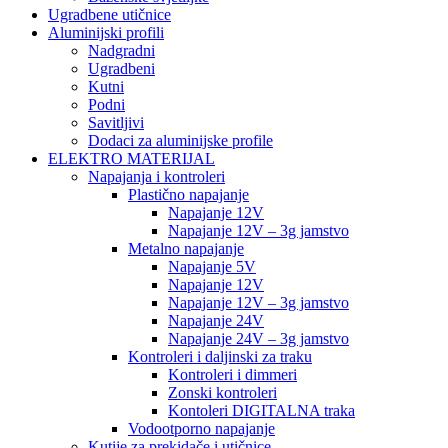
Ugradbene utičnice
Aluminijski profili
Nadgradni
Ugradbeni
Kutni
Podni
Savitljivi
Dodaci za aluminijske profile
ELEKTRO MATERIJAL
Napajanja i kontroleri
Plastično napajanje
Napajanje 12V
Napajanje 12V – 3g jamstvo
Metalno napajanje
Napajanje 5V
Napajanje 12V
Napajanje 12V – 3g jamstvo
Napajanje 24V
Napajanje 24V – 3g jamstvo
Kontroleri i daljinski za traku
Kontroleri i dimmeri
Zonski kontroleri
Kontoleri DIGITALNA traka
Vodootporno napajanje
Kutije za prekidače i utičnice