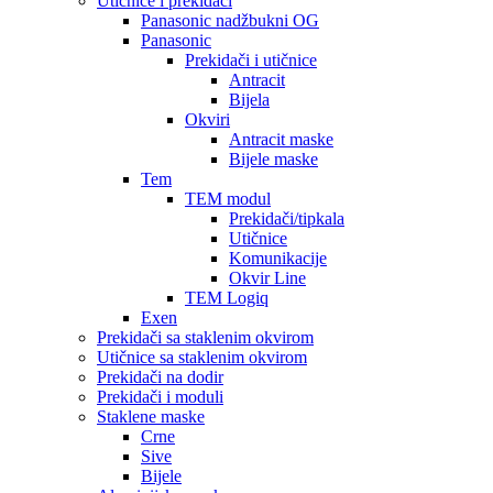
Utičnice i prekidači
Panasonic nadžbukni OG
Panasonic
Prekidači i utičnice
Antracit
Bijela
Okviri
Antracit maske
Bijele maske
Tem
TEM modul
Prekidači/tipkala
Utičnice
Komunikacije
Okvir Line
TEM Logiq
Exen
Prekidači sa staklenim okvirom
Utičnice sa staklenim okvirom
Prekidači na dodir
Prekidači i moduli
Staklene maske
Crne
Sive
Bijele