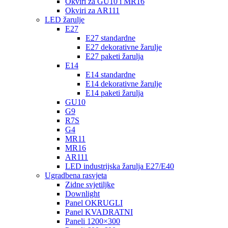
Okviri za GU10 i MR16
Okviri za AR111
LED žarulje
E27
E27 standardne
E27 dekorativne žarulje
E27 paketi žarulja
E14
E14 standardne
E14 dekorativne žarulje
E14 paketi žarulja
GU10
G9
R7S
G4
MR11
MR16
AR111
LED industrijska žarulja E27/E40
Ugradbena rasvjeta
Zidne svjetiljke
Downlight
Panel OKRUGLI
Panel KVADRATNI
Paneli 1200×300