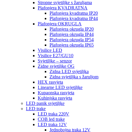
Stropne svjetiljke s žaruljama
Plafonjera KVADRATNA
Plafonjera kvadratna IP20
Plafonjera kvadratna IP44
Plafonjera OKRUGLA
Plafonjera okrugla IP20
Plafonjera okrugla IP44
Plafonjera okrugla IP54
Plafonjera okrugla IP65
Visilice LED
Visilice E27/GU10
Svjetiljke – senzor
Zidne svjetiljke OG
Zidna LED svjetiljka
Zidna svjetiljka s žaruljom
HEX rasvjeta
Linearne LED svjetiljke
Kupaonska rasvjeta
Kuhinjska rasvjeta
LED panik svjetiljke
LED trake
LED traka 220V
COB led trake
LED traka 12V
Jednobojna traka 12V