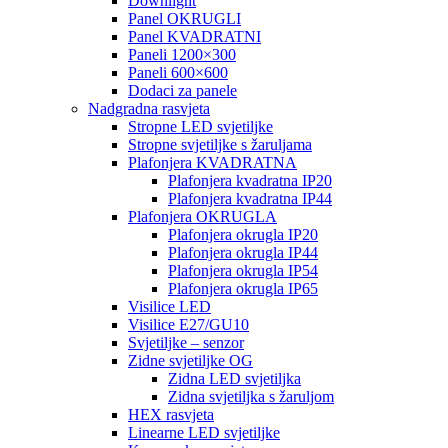
Downlight
Panel OKRUGLI
Panel KVADRATNI
Paneli 1200×300
Paneli 600×600
Dodaci za panele
Nadgradna rasvjeta
Stropne LED svjetiljke
Stropne svjetiljke s žaruljama
Plafonjera KVADRATNA
Plafonjera kvadratna IP20
Plafonjera kvadratna IP44
Plafonjera OKRUGLA
Plafonjera okrugla IP20
Plafonjera okrugla IP44
Plafonjera okrugla IP54
Plafonjera okrugla IP65
Visilice LED
Visilice E27/GU10
Svjetiljke – senzor
Zidne svjetiljke OG
Zidna LED svjetiljka
Zidna svjetiljka s žaruljom
HEX rasvjeta
Linearne LED svjetiljke