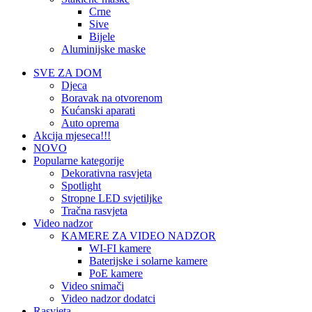
Crne
Sive
Bijele
Aluminijske maske
SVE ZA DOM
Djeca
Boravak na otvorenom
Kućanski aparati
Auto oprema
Akcija mjeseca!!!
NOVO
Popularne kategorije
Dekorativna rasvjeta
Spotlight
Stropne LED svjetiljke
Tračna rasvjeta
Video nadzor
KAMERE ZA VIDEO NADZOR
WI-FI kamere
Baterijske i solarne kamere
PoE kamere
Video snimači
Video nadzor dodatci
Rasvjeta