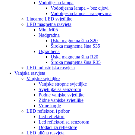
Vodotijesna lampa
Vodotijesna lampa – bez cijevi
Vodotijesna lampa – sa cijevima
Linearne LED svjetiljke
LED magnetna rasvjeta
Mini M05
Nadgradna
Uska magnetna šina S20
Široka magnetna šina S35
Ugradbena
Uska magnetna šina R20
Široka magnetna šina R35
LED industrijska rasvjeta
Vanjska rasvjeta
Vanjske svjetiljke
Vanjske stropne svjetiljke
Svjetiljke sa senzorom
Podne vanjske svjetiljke
Zidne vanjske svjetiljke
Vrtne kugle
LED reflektori i pribor
Led reflektori
Led reflektori sa senzorom
Dodaci za reflektore
LED ulična rasvjeta