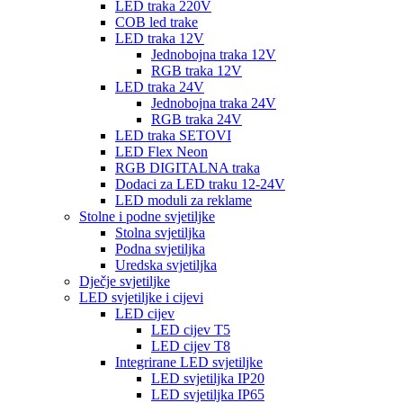
LED traka 220V
COB led trake
LED traka 12V
Jednobojna traka 12V
RGB traka 12V
LED traka 24V
Jednobojna traka 24V
RGB traka 24V
LED traka SETOVI
LED Flex Neon
RGB DIGITALNA traka
Dodaci za LED traku 12-24V
LED moduli za reklame
Stolne i podne svjetiljke
Stolna svjetiljka
Podna svjetiljka
Uredska svjetiljka
Dječje svjetiljke
LED svjetiljke i cijevi
LED cijev
LED cijev T5
LED cijev T8
Integrirane LED svjetiljke
LED svjetiljka IP20
LED svjetiljka IP65