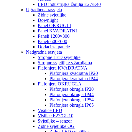
LED industrijska žarulja E27/E40
Ugradbena rasvjeta
Zidne svjetiljke
Downlight
Panel OKRUGLI
Panel KVADRATNI
Paneli 1200×300
Paneli 600×600
Dodaci za panele
Nadgradna rasvjeta
Stropne LED svjetiljke
Stropne svjetiljke s žaruljama
Plafonjera KVADRATNA
Plafonjera kvadratna IP20
Plafonjera kvadratna IP44
Plafonjera OKRUGLA
Plafonjera okrugla IP20
Plafonjera okrugla IP44
Plafonjera okrugla IP54
Plafonjera okrugla IP65
Visilice LED
Visilice E27/GU10
Svjetiljke – senzor
Zidne svjetiljke OG
Zidna LED svjetiljka