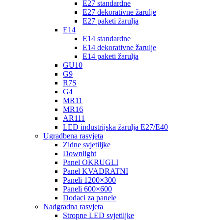
E27 standardne
E27 dekorativne žarulje
E27 paketi žarulja
E14
E14 standardne
E14 dekorativne žarulje
E14 paketi žarulja
GU10
G9
R7S
G4
MR11
MR16
AR111
LED industrijska žarulja E27/E40
Ugradbena rasvjeta
Zidne svjetiljke
Downlight
Panel OKRUGLI
Panel KVADRATNI
Paneli 1200×300
Paneli 600×600
Dodaci za panele
Nadgradna rasvjeta
Stropne LED svjetiljke