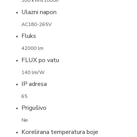
300 kWh/1000h
Ulazni napon
AC180-265V
Fluks
42000 lm
FLUX po vatu
140 lm/W
IP adresa
65
Prigušivo
Ne
Korelirana temperatura boje