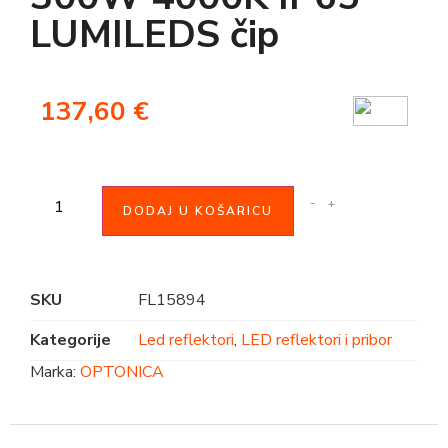
LUMILEDS čip
137,60
€
-
+
DODAJ U KOŠARICU
SKU
FL15894
Kategorije
Led reflektori
,
LED reflektori i pribor
Marka:
OPTONICA