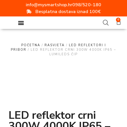
info@mysmartshop.hr
098/520-180
Besplatna dostava iznad 100€
0
POČETNA
/
RASVJETA
/
LED REFLEKTORI I
PRIBOR
/ LED REFLEKTOR CRNI 300W 4000K IP65 –
LUMILEDS ČIP
LED reflektor crni
300W 4000K IP65 –