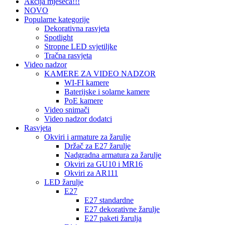
Akcija mjeseca!!!
NOVO
Popularne kategorije
Dekorativna rasvjeta
Spotlight
Stropne LED svjetiljke
Tračna rasvjeta
Video nadzor
KAMERE ZA VIDEO NADZOR
WI-FI kamere
Baterijske i solarne kamere
PoE kamere
Video snimači
Video nadzor dodatci
Rasvjeta
Okviri i armature za žarulje
Držač za E27 žarulje
Nadgradna armatura za žarulje
Okviri za GU10 i MR16
Okviri za AR111
LED žarulje
E27
E27 standardne
E27 dekorativne žarulje
E27 paketi žarulja