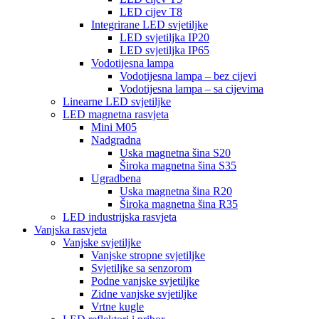
LED cijev T8
Integrirane LED svjetiljke
LED svjetiljka IP20
LED svjetiljka IP65
Vodotijesna lampa
Vodotijesna lampa – bez cijevi
Vodotijesna lampa – sa cijevima
Linearne LED svjetiljke
LED magnetna rasvjeta
Mini M05
Nadgradna
Uska magnetna šina S20
Široka magnetna šina S35
Ugradbena
Uska magnetna šina R20
Široka magnetna šina R35
LED industrijska rasvjeta
Vanjska rasvjeta
Vanjske svjetiljke
Vanjske stropne svjetiljke
Svjetiljke sa senzorom
Podne vanjske svjetiljke
Zidne vanjske svjetiljke
Vrtne kugle