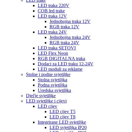
LED trake
LED traka 220V
COB led trake
LED traka 12V
Jednobojna traka 12V
RGB traka 12V
LED traka 24V
Jednobojna traka 24V
RGB traka 24V
LED traka SETOVI
LED Flex Neon
RGB DIGITALNA traka
Dodaci za LED traku 12-24V
LED moduli za reklame
Stolne i podne svjetiljke
Stolna svjetiljka
Podna svjetiljka
Uredska svjetiljka
Dječje svjetiljke
LED svjetiljke i cijevi
LED cijev
LED cijev T5
LED cijev T8
Integrirane LED svjetiljke
LED svjetiljka IP20