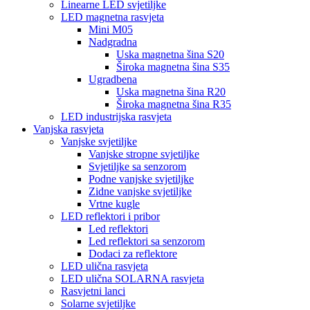
Linearne LED svjetiljke
LED magnetna rasvjeta
Mini M05
Nadgradna
Uska magnetna šina S20
Široka magnetna šina S35
Ugradbena
Uska magnetna šina R20
Široka magnetna šina R35
LED industrijska rasvjeta
Vanjska rasvjeta
Vanjske svjetiljke
Vanjske stropne svjetiljke
Svjetiljke sa senzorom
Podne vanjske svjetiljke
Zidne vanjske svjetiljke
Vrtne kugle
LED reflektori i pribor
Led reflektori
Led reflektori sa senzorom
Dodaci za reflektore
LED ulična rasvjeta
LED ulična SOLARNA rasvjeta
Rasvjetni lanci
Solarne svjetiljke