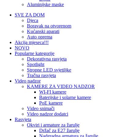
Aluminijske maske
SVE ZA DOM
Djeca
Boravak na otvorenom
Kućanski aparati
Auto oprema
Akcija mjeseca!!!
NOVO
Popularne kategorije
Dekorativna rasvjeta
Spotlight
Stropne LED svjetiljke
Tračna rasvjeta
Video nadzor
KAMERE ZA VIDEO NADZOR
WI-FI kamere
Baterijske i solarne kamere
PoE kamere
Video snimači
Video nadzor dodatci
Rasvjeta
Okviri i armature za žarulje
Držač za E27 žarulje
Nadgradna armatura za žarulje