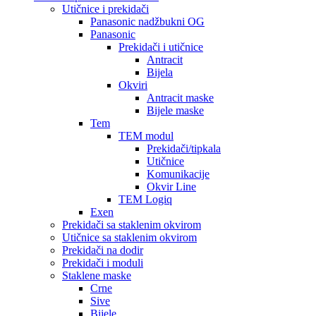
Utičnice i prekidači
Panasonic nadžbukni OG
Panasonic
Prekidači i utičnice
Antracit
Bijela
Okviri
Antracit maske
Bijele maske
Tem
TEM modul
Prekidači/tipkala
Utičnice
Komunikacije
Okvir Line
TEM Logiq
Exen
Prekidači sa staklenim okvirom
Utičnice sa staklenim okvirom
Prekidači na dodir
Prekidači i moduli
Staklene maske
Crne
Sive
Bijele