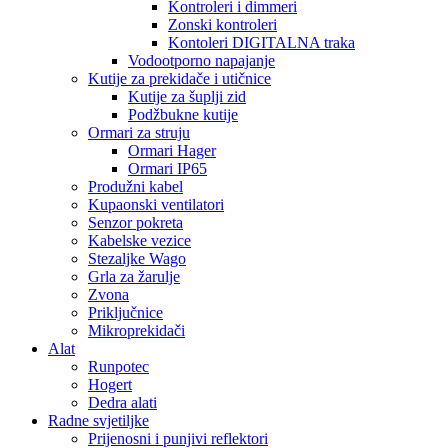
Kontroleri i dimmeri
Zonski kontroleri
Kontoleri DIGITALNA traka
Vodootporno napajanje
Kutije za prekidače i utičnice
Kutije za šuplji zid
Podžbukne kutije
Ormari za struju
Ormari Hager
Ormari IP65
Produžni kabel
Kupaonski ventilatori
Senzor pokreta
Kabelske vezice
Stezaljke Wago
Grla za žarulje
Zvona
Priključnice
Mikroprekidači
Alat
Runpotec
Hogert
Dedra alati
Radne svjetiljke
Prijenosni i punjivi reflektori