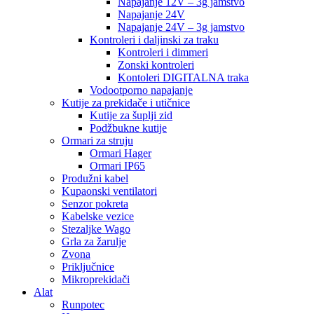
Napajanje 12V – 3g jamstvo
Napajanje 24V
Napajanje 24V – 3g jamstvo
Kontroleri i daljinski za traku
Kontroleri i dimmeri
Zonski kontroleri
Kontoleri DIGITALNA traka
Vodootporno napajanje
Kutije za prekidače i utičnice
Kutije za šuplji zid
Podžbukne kutije
Ormari za struju
Ormari Hager
Ormari IP65
Produžni kabel
Kupaonski ventilatori
Senzor pokreta
Kabelske vezice
Stezaljke Wago
Grla za žarulje
Zvona
Priključnice
Mikroprekidači
Alat
Runpotec