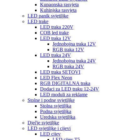
Kupaonska rasvjeta
Kuhinjska rasvjeta
LED panik svjetiljke
LED trake
LED traka 220V
COB led trake
LED traka 12V
Jednobojna traka 12V
RGB traka 12V
LED traka 24V
Jednobojna traka 24V
RGB traka 24V
LED traka SETOVI
LED Flex Neon
RGB DIGITALNA traka
Dodaci za LED traku 12-24V
LED moduli za reklame
Stolne i podne svjetiljke
Stolna svjetiljka
Podna svjetiljka
Uredska svjetiljka
Dječje svjetiljke
LED svjetiljke i cijevi
LED cijev
LED cijev T5