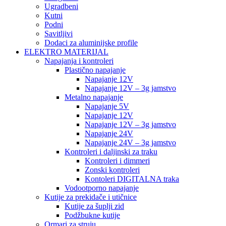
Ugradbeni
Kutni
Podni
Savitljivi
Dodaci za aluminijske profile
ELEKTRO MATERIJAL
Napajanja i kontroleri
Plastično napajanje
Napajanje 12V
Napajanje 12V – 3g jamstvo
Metalno napajanje
Napajanje 5V
Napajanje 12V
Napajanje 12V – 3g jamstvo
Napajanje 24V
Napajanje 24V – 3g jamstvo
Kontroleri i daljinski za traku
Kontroleri i dimmeri
Zonski kontroleri
Kontoleri DIGITALNA traka
Vodootporno napajanje
Kutije za prekidače i utičnice
Kutije za šuplji zid
Podžbukne kutije
Ormari za struju