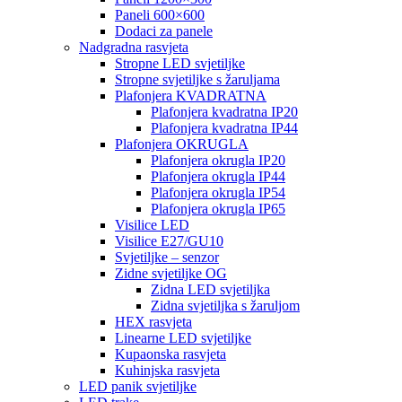
Paneli 600×600
Dodaci za panele
Nadgradna rasvjeta
Stropne LED svjetiljke
Stropne svjetiljke s žaruljama
Plafonjera KVADRATNA
Plafonjera kvadratna IP20
Plafonjera kvadratna IP44
Plafonjera OKRUGLA
Plafonjera okrugla IP20
Plafonjera okrugla IP44
Plafonjera okrugla IP54
Plafonjera okrugla IP65
Visilice LED
Visilice E27/GU10
Svjetiljke – senzor
Zidne svjetiljke OG
Zidna LED svjetiljka
Zidna svjetiljka s žaruljom
HEX rasvjeta
Linearne LED svjetiljke
Kupaonska rasvjeta
Kuhinjska rasvjeta
LED panik svjetiljke