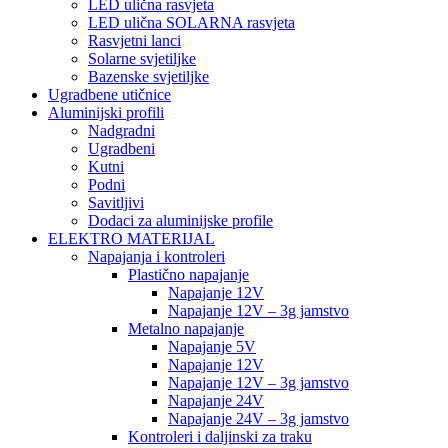
LED ulična rasvjeta
LED ulična SOLARNA rasvjeta
Rasvjetni lanci
Solarne svjetiljke
Bazenske svjetiljke
Ugradbene utičnice
Aluminijski profili
Nadgradni
Ugradbeni
Kutni
Podni
Savitljivi
Dodaci za aluminijske profile
ELEKTRO MATERIJAL
Napajanja i kontroleri
Plastično napajanje
Napajanje 12V
Napajanje 12V – 3g jamstvo
Metalno napajanje
Napajanje 5V
Napajanje 12V
Napajanje 12V – 3g jamstvo
Napajanje 24V
Napajanje 24V – 3g jamstvo
Kontroleri i daljinski za traku