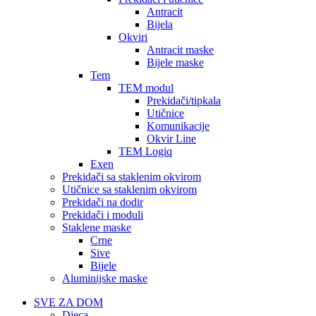
Antracit
Bijela
Okviri
Antracit maske
Bijele maske
Tem
TEM modul
Prekidači/tipkala
Utičnice
Komunikacije
Okvir Line
TEM Logiq
Exen
Prekidači sa staklenim okvirom
Utičnice sa staklenim okvirom
Prekidači na dodir
Prekidači i moduli
Staklene maske
Crne
Sive
Bijele
Aluminijske maske
SVE ZA DOM
Djeca