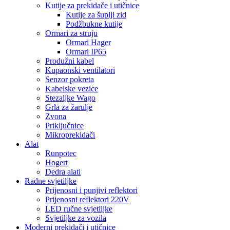
Kutije za prekidače i utičnice
Kutije za šuplji zid
Podžbukne kutije
Ormari za struju
Ormari Hager
Ormari IP65
Produžni kabel
Kupaonski ventilatori
Senzor pokreta
Kabelske vezice
Stezaljke Wago
Grla za žarulje
Zvona
Priključnice
Mikroprekidači
Alat
Runpotec
Hogert
Dedra alati
Radne svjetiljke
Prijenosni i punjivi reflektori
Prijenosni reflektori 220V
LED ručne svjetiljke
Svjetiljke za vozila
Moderni prekidači i utičnice