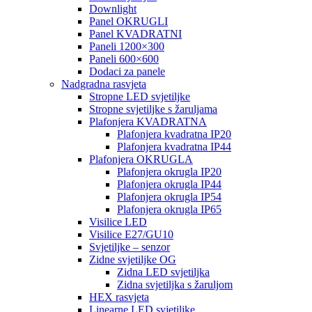
Downlight
Panel OKRUGLI
Panel KVADRATNI
Paneli 1200×300
Paneli 600×600
Dodaci za panele
Nadgradna rasvjeta
Stropne LED svjetiljke
Stropne svjetiljke s žaruljama
Plafonjera KVADRATNA
Plafonjera kvadratna IP20
Plafonjera kvadratna IP44
Plafonjera OKRUGLA
Plafonjera okrugla IP20
Plafonjera okrugla IP44
Plafonjera okrugla IP54
Plafonjera okrugla IP65
Visilice LED
Visilice E27/GU10
Svjetiljke – senzor
Zidne svjetiljke OG
Zidna LED svjetiljka
Zidna svjetiljka s žaruljom
HEX rasvjeta
Linearne LED svjetiljke