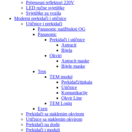
Prijenosni reflektori 220V
LED ručne svjetiljke
Svjetiljke za vozila
Moderni prekidači i utičnice
Utičnice i prekidači
Panasonic nadžbukni OG
Panasonic
Prekidači i utičnice
Antracit
Bijela
Okviri
Antracit maske
Bijele maske
Tem
TEM modul
Prekidači/tipkala
Utičnice
Komunikacije
Okvir Line
TEM Logiq
Exen
Prekidači sa staklenim okvirom
Utičnice sa staklenim okvirom
Prekidači na dodir
Prekidači i moduli