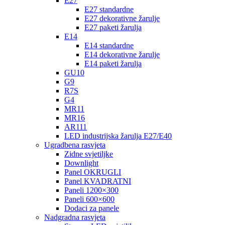
E27
E27 standardne
E27 dekorativne žarulje
E27 paketi žarulja
E14
E14 standardne
E14 dekorativne žarulje
E14 paketi žarulja
GU10
G9
R7S
G4
MR11
MR16
AR111
LED industrijska žarulja E27/E40
Ugradbena rasvjeta
Zidne svjetiljke
Downlight
Panel OKRUGLI
Panel KVADRATNI
Paneli 1200×300
Paneli 600×600
Dodaci za panele
Nadgradna rasvjeta