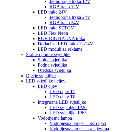
Jednobojna traka 12V
RGB traka 12V
LED traka 24V
Jednobojna traka 24V
RGB traka 24V
LED traka SETOVI
LED Flex Neon
RGB DIGITALNA traka
Dodaci za LED traku 12-24V
LED moduli za reklame
Stolne i podne svjetiljke
Stolna svjetiljka
Podna svjetiljka
Uredska svjetiljka
Dječje svjetiljke
LED svjetiljke i cijevi
LED cijev
LED cijev T5
LED cijev T8
Integrirane LED svjetiljke
LED svjetiljka IP20
LED svjetiljka IP65
Vodotijesna lampa
Vodotijesna lampa – bez cijevi
Vodotijesna lampa – sa cijevima