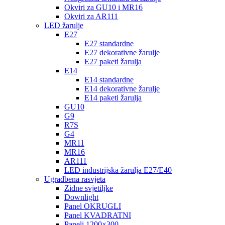
Okviri za GU10 i MR16
Okviri za AR111
LED žarulje
E27
E27 standardne
E27 dekorativne žarulje
E27 paketi žarulja
E14
E14 standardne
E14 dekorativne žarulje
E14 paketi žarulja
GU10
G9
R7S
G4
MR11
MR16
AR111
LED industrijska žarulja E27/E40
Ugradbena rasvjeta
Zidne svjetiljke
Downlight
Panel OKRUGLI
Panel KVADRATNI
Paneli 1200×300