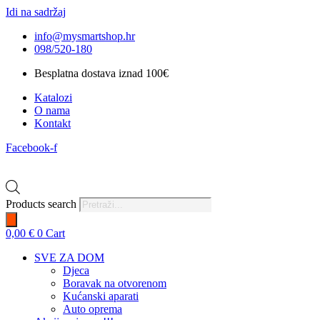
Idi na sadržaj
info@mysmartshop.hr
098/520-180
Besplatna dostava iznad 100€
Katalozi
O nama
Kontakt
Facebook-f
Products search
0,00
€
0
Cart
SVE ZA DOM
Djeca
Boravak na otvorenom
Kućanski aparati
Auto oprema