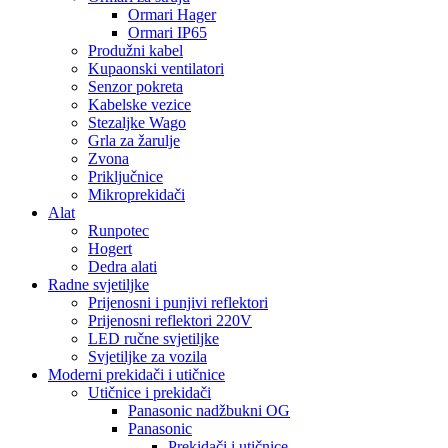
Ormari Hager
Ormari IP65
Produžni kabel
Kupaonski ventilatori
Senzor pokreta
Kabelske vezice
Stezaljke Wago
Grla za žarulje
Zvona
Priključnice
Mikroprekidači
Alat
Runpotec
Hogert
Dedra alati
Radne svjetiljke
Prijenosni i punjivi reflektori
Prijenosni reflektori 220V
LED ručne svjetiljke
Svjetiljke za vozila
Moderni prekidači i utičnice
Utičnice i prekidači
Panasonic nadžbukni OG
Panasonic
Prekidači i utičnice