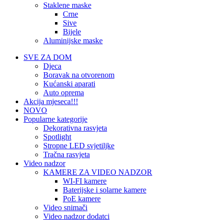
Staklene maske
Crne
Sive
Bijele
Aluminijske maske
SVE ZA DOM
Djeca
Boravak na otvorenom
Kućanski aparati
Auto oprema
Akcija mjeseca!!!
NOVO
Popularne kategorije
Dekorativna rasvjeta
Spotlight
Stropne LED svjetiljke
Tračna rasvjeta
Video nadzor
KAMERE ZA VIDEO NADZOR
WI-FI kamere
Baterijske i solarne kamere
PoE kamere
Video snimači
Video nadzor dodatci