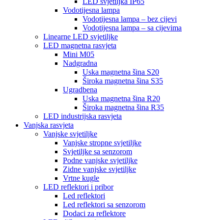
LED svjetiljka IP65
Vodotijesna lampa
Vodotijesna lampa – bez cijevi
Vodotijesna lampa – sa cijevima
Linearne LED svjetiljke
LED magnetna rasvjeta
Mini M05
Nadgradna
Uska magnetna šina S20
Široka magnetna šina S35
Ugradbena
Uska magnetna šina R20
Široka magnetna šina R35
LED industrijska rasvjeta
Vanjska rasvjeta
Vanjske svjetiljke
Vanjske stropne svjetiljke
Svjetiljke sa senzorom
Podne vanjske svjetiljke
Zidne vanjske svjetiljke
Vrtne kugle
LED reflektori i pribor
Led reflektori
Led reflektori sa senzorom
Dodaci za reflektore