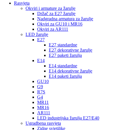
Rasvjeta
Okviri i armature za žarulje
Držač za E27 žarulje
Nadgradna armatura za žarulje
Okviri za GU10 i MR16
Okviri za AR111
LED žarulje
E27
E27 standardne
E27 dekorativne žarulje
E27 paketi žarulja
E14
E14 standardne
E14 dekorativne žarulje
E14 paketi žarulja
GU10
G9
R7S
G4
MR11
MR16
AR111
LED industrijska žarulja E27/E40
Ugradbena rasvjeta
Zidne svjetiljke