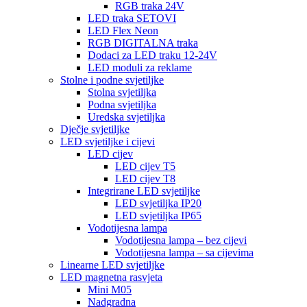
RGB traka 24V
LED traka SETOVI
LED Flex Neon
RGB DIGITALNA traka
Dodaci za LED traku 12-24V
LED moduli za reklame
Stolne i podne svjetiljke
Stolna svjetiljka
Podna svjetiljka
Uredska svjetiljka
Dječje svjetiljke
LED svjetiljke i cijevi
LED cijev
LED cijev T5
LED cijev T8
Integrirane LED svjetiljke
LED svjetiljka IP20
LED svjetiljka IP65
Vodotijesna lampa
Vodotijesna lampa – bez cijevi
Vodotijesna lampa – sa cijevima
Linearne LED svjetiljke
LED magnetna rasvjeta
Mini M05
Nadgradna