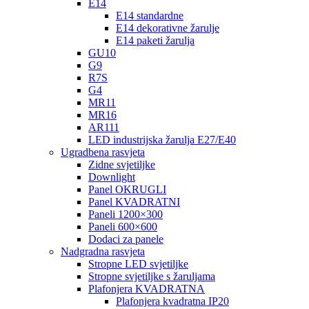
E14
E14 standardne
E14 dekorativne žarulje
E14 paketi žarulja
GU10
G9
R7S
G4
MR11
MR16
AR111
LED industrijska žarulja E27/E40
Ugradbena rasvjeta
Zidne svjetiljke
Downlight
Panel OKRUGLI
Panel KVADRATNI
Paneli 1200×300
Paneli 600×600
Dodaci za panele
Nadgradna rasvjeta
Stropne LED svjetiljke
Stropne svjetiljke s žaruljama
Plafonjera KVADRATNA
Plafonjera kvadratna IP20