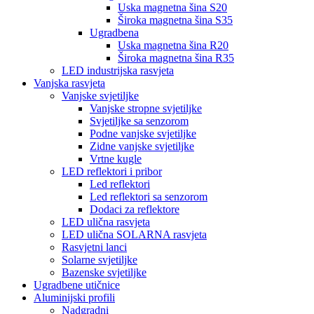
Uska magnetna šina S20
Široka magnetna šina S35
Ugradbena
Uska magnetna šina R20
Široka magnetna šina R35
LED industrijska rasvjeta
Vanjska rasvjeta
Vanjske svjetiljke
Vanjske stropne svjetiljke
Svjetiljke sa senzorom
Podne vanjske svjetiljke
Zidne vanjske svjetiljke
Vrtne kugle
LED reflektori i pribor
Led reflektori
Led reflektori sa senzorom
Dodaci za reflektore
LED ulična rasvjeta
LED ulična SOLARNA rasvjeta
Rasvjetni lanci
Solarne svjetiljke
Bazenske svjetiljke
Ugradbene utičnice
Aluminijski profili
Nadgradni