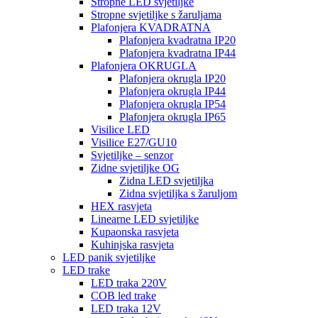
Stropne LED svjetiljke
Stropne svjetiljke s žaruljama
Plafonjera KVADRATNA
Plafonjera kvadratna IP20
Plafonjera kvadratna IP44
Plafonjera OKRUGLA
Plafonjera okrugla IP20
Plafonjera okrugla IP44
Plafonjera okrugla IP54
Plafonjera okrugla IP65
Visilice LED
Visilice E27/GU10
Svjetiljke – senzor
Zidne svjetiljke OG
Zidna LED svjetiljka
Zidna svjetiljka s žaruljom
HEX rasvjeta
Linearne LED svjetiljke
Kupaonska rasvjeta
Kuhinjska rasvjeta
LED panik svjetiljke
LED trake
LED traka 220V
COB led trake
LED traka 12V