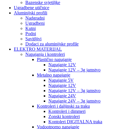
Bazenske svjetiljke
Ugradbene utičnice
Aluminijski profili
Nadgradni
Ugradbeni
Kutni
Podni
Savitljivi
Dodaci za aluminijske profile
ELEKTRO MATERIJAL
Napajanja i kontroleri
Plastično napajanje
Napajanje 12V
Napajanje 12V – 3g jamstvo
Metalno napajanje
Napajanje 5V
Napajanje 12V
Napajanje 12V – 3g jamstvo
Napajanje 24V
Napajanje 24V – 3g jamstvo
Kontroleri i daljinski za traku
Kontroleri i dimmeri
Zonski kontroleri
Kontoleri DIGITALNA traka
Vodootporno napajanje