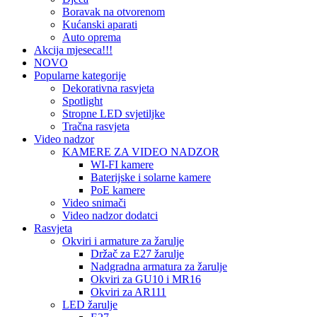
Boravak na otvorenom
Kućanski aparati
Auto oprema
Akcija mjeseca!!!
NOVO
Popularne kategorije
Dekorativna rasvjeta
Spotlight
Stropne LED svjetiljke
Tračna rasvjeta
Video nadzor
KAMERE ZA VIDEO NADZOR
WI-FI kamere
Baterijske i solarne kamere
PoE kamere
Video snimači
Video nadzor dodatci
Rasvjeta
Okviri i armature za žarulje
Držač za E27 žarulje
Nadgradna armatura za žarulje
Okviri za GU10 i MR16
Okviri za AR111
LED žarulje