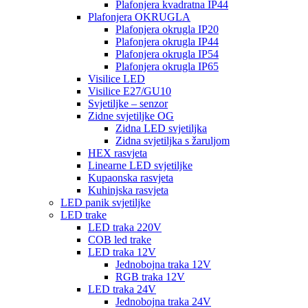
Plafonjera kvadratna IP44
Plafonjera OKRUGLA
Plafonjera okrugla IP20
Plafonjera okrugla IP44
Plafonjera okrugla IP54
Plafonjera okrugla IP65
Visilice LED
Visilice E27/GU10
Svjetiljke – senzor
Zidne svjetiljke OG
Zidna LED svjetiljka
Zidna svjetiljka s žaruljom
HEX rasvjeta
Linearne LED svjetiljke
Kupaonska rasvjeta
Kuhinjska rasvjeta
LED panik svjetiljke
LED trake
LED traka 220V
COB led trake
LED traka 12V
Jednobojna traka 12V
RGB traka 12V
LED traka 24V
Jednobojna traka 24V