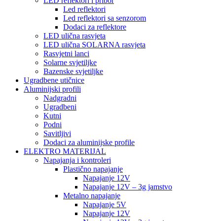
LED reflektori i pribor
Led reflektori
Led reflektori sa senzorom
Dodaci za reflektore
LED ulična rasvjeta
LED ulična SOLARNA rasvjeta
Rasvjetni lanci
Solarne svjetiljke
Bazenske svjetiljke
Ugradbene utičnice
Aluminijski profili
Nadgradni
Ugradbeni
Kutni
Podni
Savitljivi
Dodaci za aluminijske profile
ELEKTRO MATERIJAL
Napajanja i kontroleri
Plastično napajanje
Napajanje 12V
Napajanje 12V – 3g jamstvo
Metalno napajanje
Napajanje 5V
Napajanje 12V