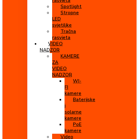
rasvjeta
Spotlight
Stropne
LED
svjetiljke
Tračna
rasvjeta
VIDEO
NADZOR
KAMERE
ZA
VIDEO
NADZOR
WI-
FI
kamere
Baterijske
i
solarne
kamere
PoE
kamere
Video