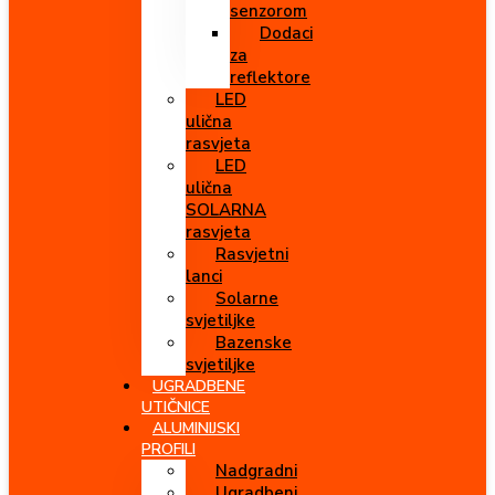
senzorom
Dodaci
za
reflektore
LED
ulična
rasvjeta
LED
ulična
SOLARNA
rasvjeta
Rasvjetni
lanci
Solarne
svjetiljke
Bazenske
svjetiljke
UGRADBENE
UTIČNICE
ALUMINIJSKI
PROFILI
Nadgradni
Ugradbeni