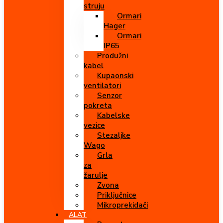
struju
Ormari
Hager
Ormari
IP65
Produžni
kabel
Kupaonski
ventilatori
Senzor
pokreta
Kabelske
vezice
Stezaljke
Wago
Grla
za
žarulje
Zvona
Priključnice
Mikroprekidači
ALAT