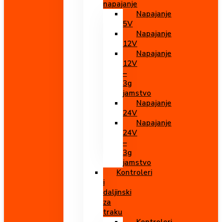
napajanje
Napajanje
5V
Napajanje
12V
Napajanje
12V
–
3g
jamstvo
Napajanje
24V
Napajanje
24V
–
3g
jamstvo
Kontroleri
i
daljinski
za
traku