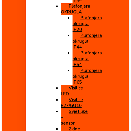
IP44
Plafonjera
OKRUGLA
Plafonjera
okrugla
IP20
Plafonjera
okrugla
IP44
Plafonjera
okrugla
IP54
Plafonjera
okrugla
IP65
Visilice
LED
Visilice
E27/GU10
Svjetiljke
–
senzor
Zidne