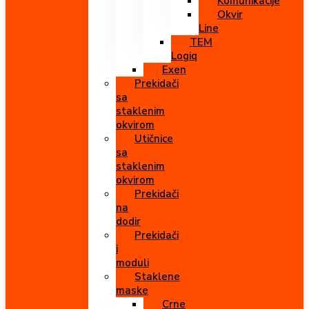
Komunikacije
Okvir
Line
TEM
Logiq
Exen
Prekidači
sa
staklenim
okvirom
Utičnice
sa
staklenim
okvirom
Prekidači
na
dodir
Prekidači
i
moduli
Staklene
maske
Crne