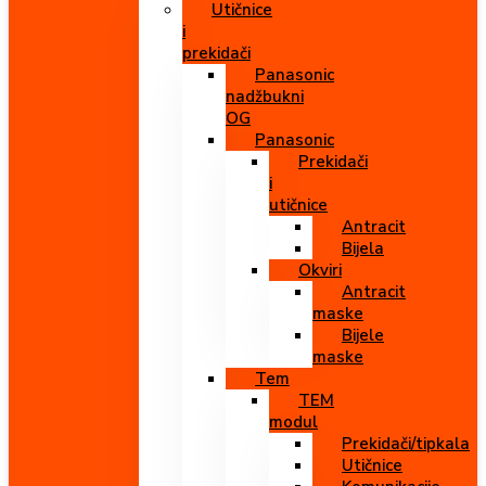
Utičnice
i
prekidači
Panasonic
nadžbukni
OG
Panasonic
Prekidači
i
utičnice
Antracit
Bijela
Okviri
Antracit
maske
Bijele
maske
Tem
TEM
modul
Prekidači/tipkala
Utičnice