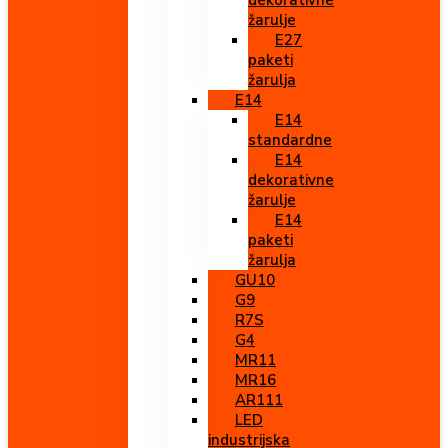
dekorativne
žarulje
E27
paketi
žarulja
E14
E14
standardne
E14
dekorativne
žarulje
E14
paketi
žarulja
GU10
G9
R7S
G4
MR11
MR16
AR111
LED
industrijska