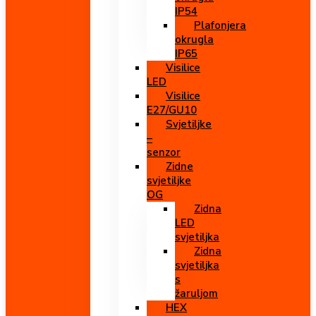
IP54
Plafonjera
okrugla
IP65
Visilice
LED
Visilice
E27/GU10
Svjetiljke
–
senzor
Zidne
svjetiljke
OG
Zidna
LED
svjetiljka
Zidna
svjetiljka
s
žaruljom
HEX