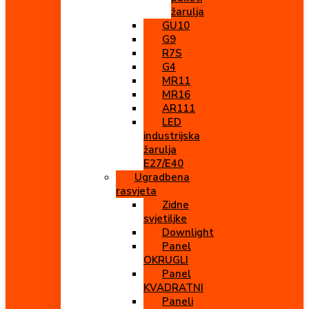
žarulja
GU10
G9
R7S
G4
MR11
MR16
AR111
LED
industrijska
žarulja
E27/E40
Ugradbena
rasvjeta
Zidne
svjetiljke
Downlight
Panel
OKRUGLI
Panel
KVADRATNI
Paneli