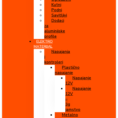
Kutni
Podni
Savitljivi
Dodaci
za
aluminijske
profile
ELEKTRO
MATERIJAL
Napajanja
i
kontroleri
Plastično
napajanje
Napajanje
12V
Napajanje
12V
–
3g
jamstvo
Metalno