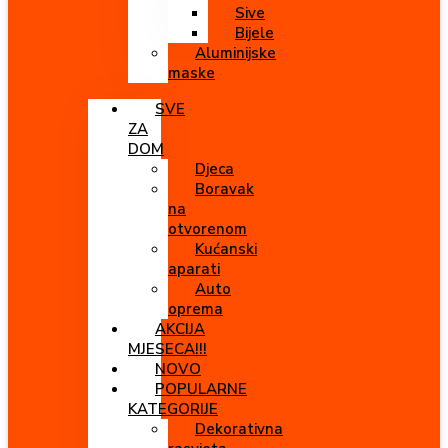
Sive
Bijele
Aluminijske
maske
SVE
ZA
DOM
Djeca
Boravak
na
otvorenom
Kućanski
aparati
Auto
oprema
AKCIJA
MJESECA!!!
NOVO
POPULARNE
KATEGORIJE
Dekorativna