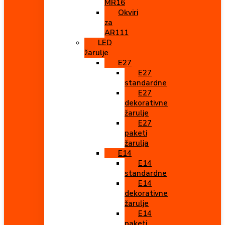
MR16
Okviri
za
AR111
LED
žarulje
E27
E27
standardne
E27
dekorativne
žarulje
E27
paketi
žarulja
E14
E14
standardne
E14
dekorativne
žarulje
E14
paketi