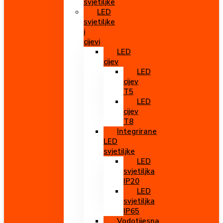
svjetiljke
LED
svjetiljke
i
cijevi
LED
cijev
LED
cijev
T5
LED
cijev
T8
Integrirane
LED
svjetiljke
LED
svjetiljka
IP20
LED
svjetiljka
IP65
Vodotijesna