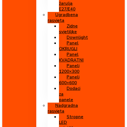
žarulja
E27/E40
Ugradbena
rasvjeta
Zidne
svjetiljke
Downlight
Panel
OKRUGLI
Panel
KVADRATNI
Paneli
1200×300
Paneli
600×600
Dodaci
za
panele
Nadgradna
rasvjeta
Stropne
LED