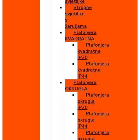
svjetiljke
Stropne
svjetiljke
s
žaruljama
Plafonjera
KVADRATNA
Plafonjera
kvadratna
IP20
Plafonjera
kvadratna
IP44
Plafonjera
OKRUGLA
Plafonjera
okrugla
IP20
Plafonjera
okrugla
IP44
Plafonjera
okrugla