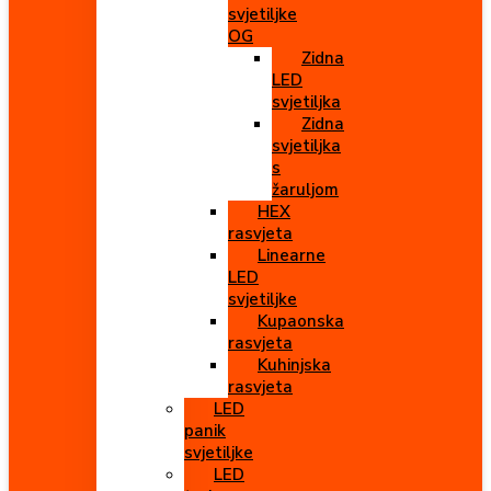
svjetiljke
OG
Zidna
LED
svjetiljka
Zidna
svjetiljka
s
žaruljom
HEX
rasvjeta
Linearne
LED
svjetiljke
Kupaonska
rasvjeta
Kuhinjska
rasvjeta
LED
panik
svjetiljke
LED