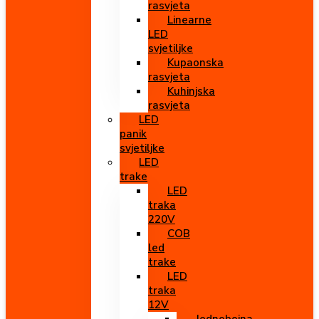
rasvjeta
Linearne
LED
svjetiljke
Kupaonska
rasvjeta
Kuhinjska
rasvjeta
LED
panik
svjetiljke
LED
trake
LED
traka
220V
COB
led
trake
LED
traka
12V