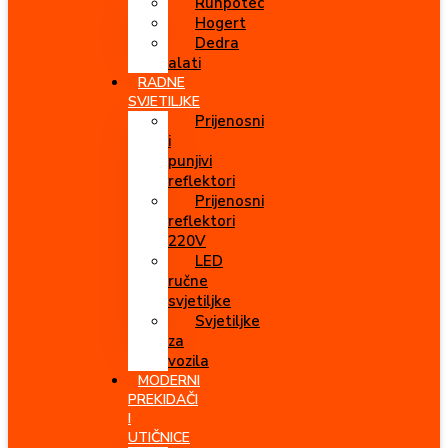
Runpotec
Hogert
Dedra
alati
RADNE
SVJETILJKE
Prijenosni
i
punjivi
reflektori
Prijenosni
reflektori
220V
LED
ručne
svjetiljke
Svjetiljke
za
vozila
MODERNI
PREKIDAČI
I
UTIČNICE