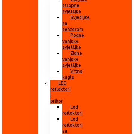
stropne
svjetiljke
Svjetiljke
sa
senzorom
Podne
vanjske
svjetiljke
Zidne
vanjske
svjetiljke
Vrtne
kugle
LED
reflektori
i
pribor
Led
reflektori
Led
reflektori
sa