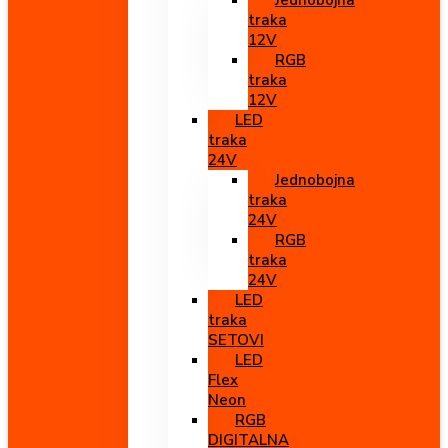
Jednobojna
traka
12V
RGB
traka
12V
LED
traka
24V
Jednobojna
traka
24V
RGB
traka
24V
LED
traka
SETOVI
LED
Flex
Neon
RGB
DIGITALNA