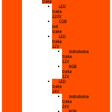
trake
LED
traka
220V
COB
led
trake
LED
traka
12V
Jednobojna
traka
12V
RGB
traka
12V
LED
traka
24V
Jednobojna
traka
24V
RGB