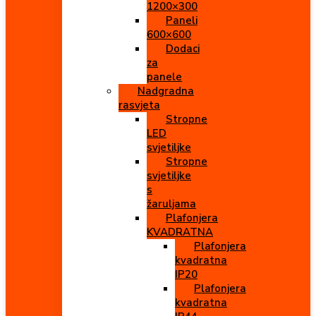
1200×300
Paneli
600×600
Dodaci
za
panele
Nadgradna
rasvjeta
Stropne
LED
svjetiljke
Stropne
svjetiljke
s
žaruljama
Plafonjera
KVADRATNA
Plafonjera
kvadratna
IP20
Plafonjera
kvadratna