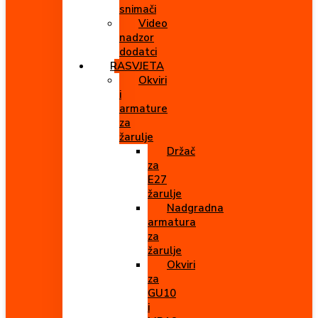
snimači
Video
nadzor
dodatci
RASVJETA
Okviri
i
armature
za
žarulje
Držač
za
E27
žarulje
Nadgradna
armatura
za
žarulje
Okviri
za
GU10
i