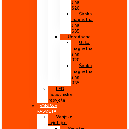
šina
S20
Široka
magnetna
šina
S35
Ugradbena
Uska
magnetna
šina
R20
Široka
magnetna
šina
R35
LED
industrijska
rasvjeta
VANJSKA
RASVJETA
Vanjske
svjetiljke
Vanjske