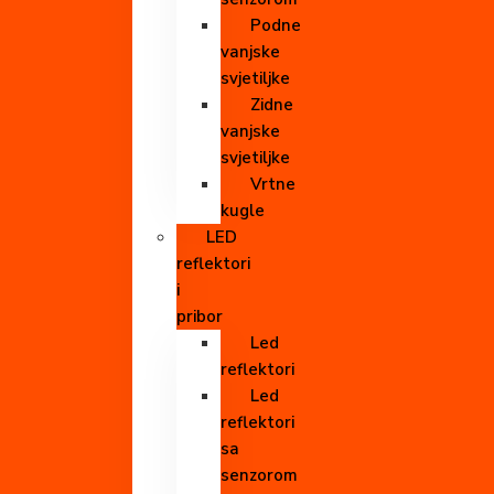
Podne
vanjske
svjetiljke
Zidne
vanjske
svjetiljke
Vrtne
kugle
LED
reflektori
i
pribor
Led
reflektori
Led
reflektori
sa
senzorom