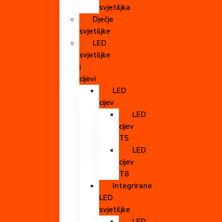
svjetiljka
Dječje
svjetiljke
LED
svjetiljke
i
cijevi
LED
cijev
LED
cijev
T5
LED
cijev
T8
Integrirane
LED
svjetiljke
LED