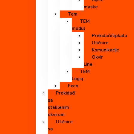
maske
Tem
TEM
modul
Prekidači/tipkala
Utičnice
Komunikacije
Okvir
Line
TEM
Logiq
Exen
Prekidači
sa
staklenim
okvirom
Utičnice
sa