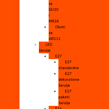
za
GU10
i
MR16
Okviri
za
AR111
LED
žarulje
E27
E27
standardne
E27
dekorativne
žarulje
E27
paketi
žarulja
E14