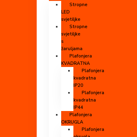
Stropne
LED
svjetiljke
Stropne
svjetiljke
s
žaruljama
Plafonjera
KVADRATNA
Plafonjera
kvadratna
IP20
Plafonjera
kvadratna
IP44
Plafonjera
OKRUGLA
Plafonjera
okrugla