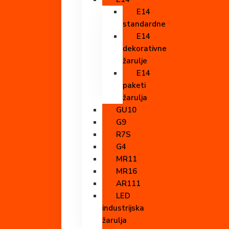
E14
standardne
E14
dekorativne
žarulje
E14
paketi
žarulja
GU10
G9
R7S
G4
MR11
MR16
AR111
LED
industrijska
žarulja