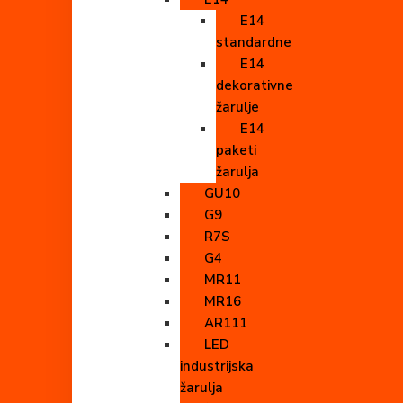
E14
standardne
E14
dekorativne
žarulje
E14
paketi
žarulja
GU10
G9
R7S
G4
MR11
MR16
AR111
LED
industrijska
žarulja