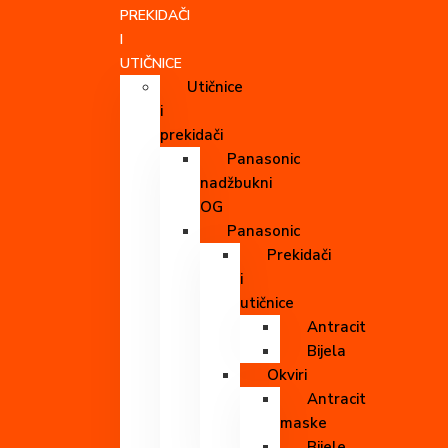
PREKIDAČI
I
UTIČNICE
Utičnice
i
prekidači
Panasonic
nadžbukni
OG
Panasonic
Prekidači
i
utičnice
Antracit
Bijela
Okviri
Antracit
maske
Bijele