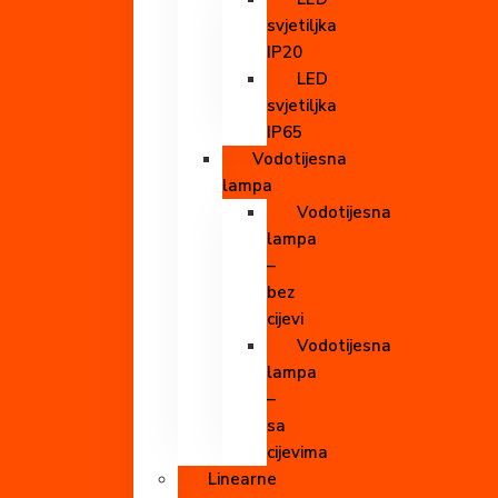
svjetiljka
IP20
LED
svjetiljka
IP65
Vodotijesna
lampa
Vodotijesna
lampa
–
bez
cijevi
Vodotijesna
lampa
–
sa
cijevima
Linearne