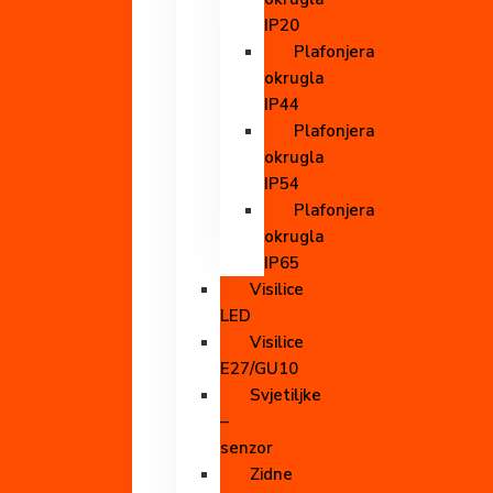
IP20
Plafonjera
okrugla
IP44
Plafonjera
okrugla
IP54
Plafonjera
okrugla
IP65
Visilice
LED
Visilice
E27/GU10
Svjetiljke
–
senzor
Zidne