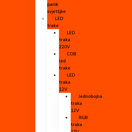
panik
svjetiljke
LED
trake
LED
traka
220V
COB
led
trake
LED
traka
12V
Jednobojna
traka
12V
RGB
traka
12V