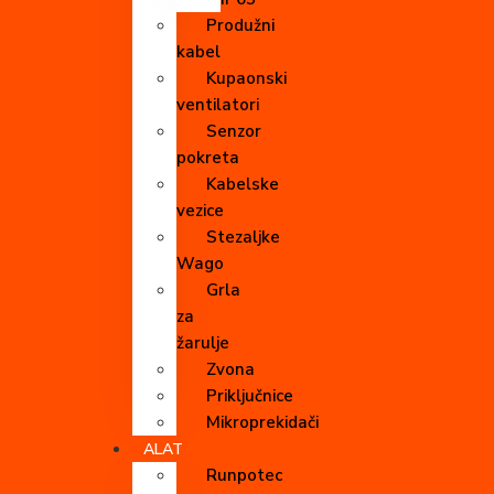
Produžni
kabel
Kupaonski
ventilatori
Senzor
pokreta
Kabelske
vezice
Stezaljke
Wago
Grla
za
žarulje
Zvona
Priključnice
Mikroprekidači
ALAT
Runpotec