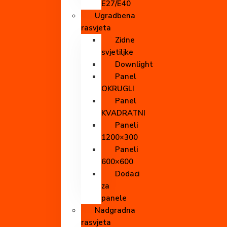
E27/E40
Ugradbena
rasvjeta
Zidne
svjetiljke
Downlight
Panel
OKRUGLI
Panel
KVADRATNI
Paneli
1200×300
Paneli
600×600
Dodaci
za
panele
Nadgradna
rasvjeta