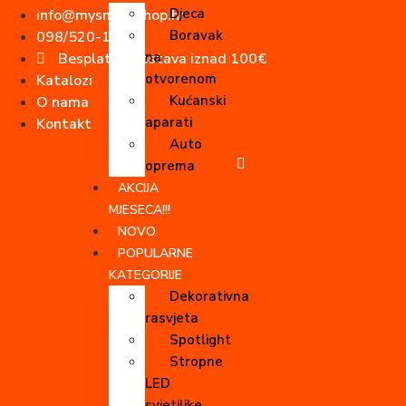
Idi
Djeca
info@mysmartshop.hr
na
Boravak
098/520-180
sadržaj
na
Besplatna dostava iznad 100€
otvorenom
Katalozi
Kućanski
O nama
aparati
Kontakt
Auto
Facebook-f
oprema
AKCIJA
MJESECA!!!
NOVO
POPULARNE
KATEGORIJE
Dekorativna
rasvjeta
Spotlight
Stropne
LED
svjetiljke