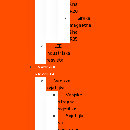
šina
R20
Široka
magnetna
šina
R35
LED
industrijska
rasvjeta
VANJSKA
RASVJETA
Vanjske
svjetiljke
Vanjske
stropne
svjetiljke
Svjetiljke
sa
senzorom