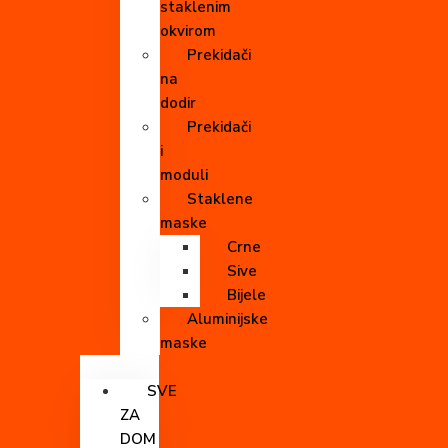
staklenim
okvirom
Prekidači
na
dodir
Prekidači
i
moduli
Staklene
maske
Crne
Sive
Bijele
Aluminijske
maske
SVE
ZA
DOM