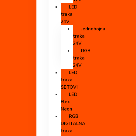
LED
traka
24V
Jednobojna
traka
24V
RGB
traka
24V
LED
traka
SETOVI
LED
Flex
Neon
RGB
DIGITALNA
traka