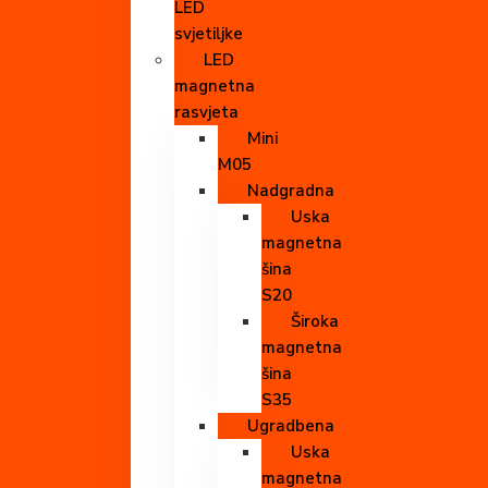
LED
svjetiljke
LED
magnetna
rasvjeta
Mini
M05
Nadgradna
Uska
magnetna
šina
S20
Široka
magnetna
šina
S35
Ugradbena
Uska
magnetna