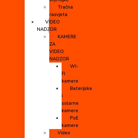
Tračna
rasvjeta
VIDEO
NADZOR
KAMERE
ZA
VIDEO
NADZOR
WI-
FI
kamere
Baterijske
i
solarne
kamere
PoE
kamere
Video