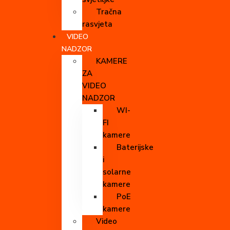
Tračna
rasvjeta
VIDEO
NADZOR
KAMERE
ZA
VIDEO
NADZOR
WI-
FI
kamere
Baterijske
i
solarne
kamere
PoE
kamere
Video