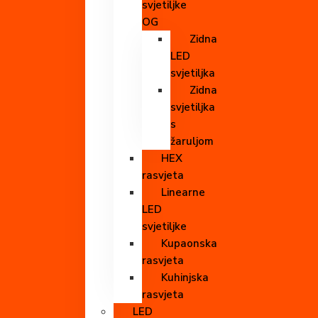
svjetiljke
OG
Zidna
LED
svjetiljka
Zidna
svjetiljka
s
žaruljom
HEX
rasvjeta
Linearne
LED
svjetiljke
Kupaonska
rasvjeta
Kuhinjska
rasvjeta
LED