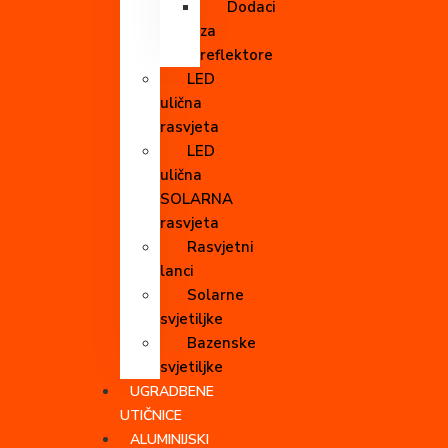
Dodaci
za
reflektore
LED
ulična
rasvjeta
LED
ulična
SOLARNA
rasvjeta
Rasvjetni
lanci
Solarne
svjetiljke
Bazenske
svjetiljke
UGRADBENE
UTIČNICE
ALUMINIJSKI