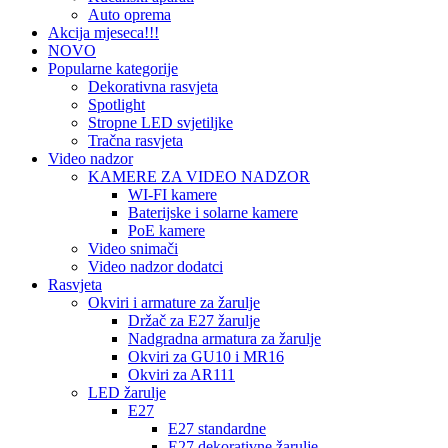
Auto oprema
Akcija mjeseca!!!
NOVO
Popularne kategorije
Dekorativna rasvjeta
Spotlight
Stropne LED svjetiljke
Tračna rasvjeta
Video nadzor
KAMERE ZA VIDEO NADZOR
WI-FI kamere
Baterijske i solarne kamere
PoE kamere
Video snimači
Video nadzor dodatci
Rasvjeta
Okviri i armature za žarulje
Držač za E27 žarulje
Nadgradna armatura za žarulje
Okviri za GU10 i MR16
Okviri za AR111
LED žarulje
E27
E27 standardne
E27 dekorativne žarulje