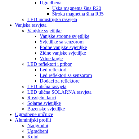
Ugradbena
Uska magnetna šina R20
Široka magnetna šina R35
LED industrijska rasvjeta
Vanjska rasvjeta
Vanjske svjetiljke
Vanjske stropne svjetiljke
Svjetiljke sa senzorom
Podne vanjske svjetiljke
Zidne vanjske svjetiljke
Vrtne kugle
LED reflektori i pribor
Led reflektori
Led reflektori sa senzorom
Dodaci za reflektore
LED ulična rasvjeta
LED ulična SOLARNA rasvjeta
Rasvjetni lanci
Solarne svjetiljke
Bazenske svjetiljke
Ugradbene utičnice
Aluminijski profili
Nadgradni
Ugradbeni
Kutni