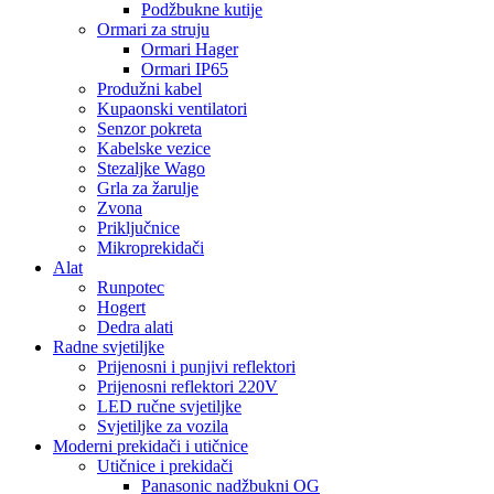
Podžbukne kutije
Ormari za struju
Ormari Hager
Ormari IP65
Produžni kabel
Kupaonski ventilatori
Senzor pokreta
Kabelske vezice
Stezaljke Wago
Grla za žarulje
Zvona
Priključnice
Mikroprekidači
Alat
Runpotec
Hogert
Dedra alati
Radne svjetiljke
Prijenosni i punjivi reflektori
Prijenosni reflektori 220V
LED ručne svjetiljke
Svjetiljke za vozila
Moderni prekidači i utičnice
Utičnice i prekidači
Panasonic nadžbukni OG