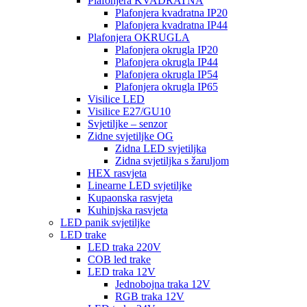
Plafonjera KVADRATNA
Plafonjera kvadratna IP20
Plafonjera kvadratna IP44
Plafonjera OKRUGLA
Plafonjera okrugla IP20
Plafonjera okrugla IP44
Plafonjera okrugla IP54
Plafonjera okrugla IP65
Visilice LED
Visilice E27/GU10
Svjetiljke – senzor
Zidne svjetiljke OG
Zidna LED svjetiljka
Zidna svjetiljka s žaruljom
HEX rasvjeta
Linearne LED svjetiljke
Kupaonska rasvjeta
Kuhinjska rasvjeta
LED panik svjetiljke
LED trake
LED traka 220V
COB led trake
LED traka 12V
Jednobojna traka 12V
RGB traka 12V