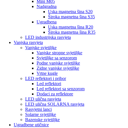
Mini M05
Nadgradna
Uska magnetna šina S20
Široka magnetna šina S35
Ugradbena
Uska magnetna šina R20
Široka magnetna šina R35
LED industrijska rasvjeta
Vanjska rasvjeta
Vanjske svjetiljke
Vanjske stropne svjetiljke
Svjetiljke sa senzorom
Podne vanjske svjetiljke
Zidne vanjske svjetiljke
Vrtne kugle
LED reflektori i pribor
Led reflektori
Led reflektori sa senzorom
Dodaci za reflektore
LED ulična rasvjeta
LED ulična SOLARNA rasvjeta
Rasvjetni lanci
Solarne svjetiljke
Bazenske svjetiljke
Ugradbene utičnice