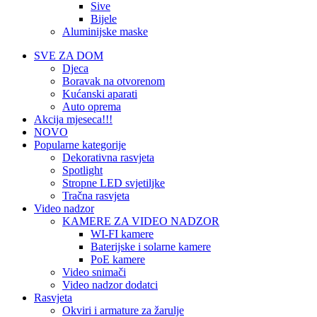
Sive
Bijele
Aluminijske maske
SVE ZA DOM
Djeca
Boravak na otvorenom
Kućanski aparati
Auto oprema
Akcija mjeseca!!!
NOVO
Popularne kategorije
Dekorativna rasvjeta
Spotlight
Stropne LED svjetiljke
Tračna rasvjeta
Video nadzor
KAMERE ZA VIDEO NADZOR
WI-FI kamere
Baterijske i solarne kamere
PoE kamere
Video snimači
Video nadzor dodatci
Rasvjeta
Okviri i armature za žarulje