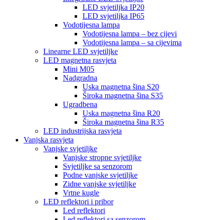
LED svjetiljka IP20
LED svjetiljka IP65
Vodotijesna lampa
Vodotijesna lampa – bez cijevi
Vodotijesna lampa – sa cijevima
Linearne LED svjetiljke
LED magnetna rasvjeta
Mini M05
Nadgradna
Uska magnetna šina S20
Široka magnetna šina S35
Ugradbena
Uska magnetna šina R20
Široka magnetna šina R35
LED industrijska rasvjeta
Vanjska rasvjeta
Vanjske svjetiljke
Vanjske stropne svjetiljke
Svjetiljke sa senzorom
Podne vanjske svjetiljke
Zidne vanjske svjetiljke
Vrtne kugle
LED reflektori i pribor
Led reflektori
Led reflektori sa senzorom