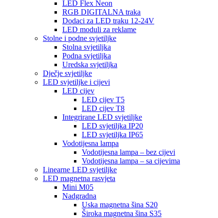
LED Flex Neon
RGB DIGITALNA traka
Dodaci za LED traku 12-24V
LED moduli za reklame
Stolne i podne svjetiljke
Stolna svjetiljka
Podna svjetiljka
Uredska svjetiljka
Dječje svjetiljke
LED svjetiljke i cijevi
LED cijev
LED cijev T5
LED cijev T8
Integrirane LED svjetiljke
LED svjetiljka IP20
LED svjetiljka IP65
Vodotijesna lampa
Vodotijesna lampa – bez cijevi
Vodotijesna lampa – sa cijevima
Linearne LED svjetiljke
LED magnetna rasvjeta
Mini M05
Nadgradna
Uska magnetna šina S20
Široka magnetna šina S35