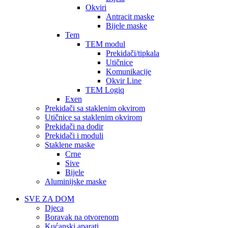
Okviri
Antracit maske
Bijele maske
Tem
TEM modul
Prekidači/tipkala
Utičnice
Komunikacije
Okvir Line
TEM Logiq
Exen
Prekidači sa staklenim okvirom
Utičnice sa staklenim okvirom
Prekidači na dodir
Prekidači i moduli
Staklene maske
Crne
Sive
Bijele
Aluminijske maske
SVE ZA DOM
Djeca
Boravak na otvorenom
Kućanski aparati