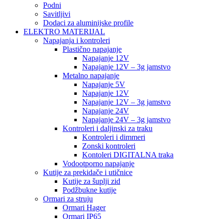
Podni
Savitljivi
Dodaci za aluminijske profile
ELEKTRO MATERIJAL
Napajanja i kontroleri
Plastično napajanje
Napajanje 12V
Napajanje 12V – 3g jamstvo
Metalno napajanje
Napajanje 5V
Napajanje 12V
Napajanje 12V – 3g jamstvo
Napajanje 24V
Napajanje 24V – 3g jamstvo
Kontroleri i daljinski za traku
Kontroleri i dimmeri
Zonski kontroleri
Kontoleri DIGITALNA traka
Vodootporno napajanje
Kutije za prekidače i utičnice
Kutije za šuplji zid
Podžbukne kutije
Ormari za struju
Ormari Hager
Ormari IP65