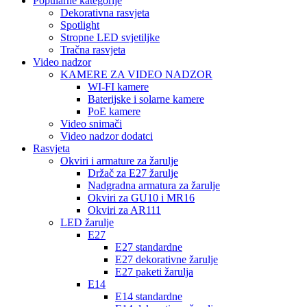
Popularne kategorije
Dekorativna rasvjeta
Spotlight
Stropne LED svjetiljke
Tračna rasvjeta
Video nadzor
KAMERE ZA VIDEO NADZOR
WI-FI kamere
Baterijske i solarne kamere
PoE kamere
Video snimači
Video nadzor dodatci
Rasvjeta
Okviri i armature za žarulje
Držač za E27 žarulje
Nadgradna armatura za žarulje
Okviri za GU10 i MR16
Okviri za AR111
LED žarulje
E27
E27 standardne
E27 dekorativne žarulje
E27 paketi žarulja
E14
E14 standardne