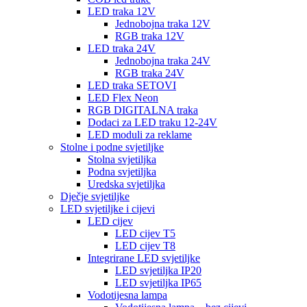
LED traka 12V
Jednobojna traka 12V
RGB traka 12V
LED traka 24V
Jednobojna traka 24V
RGB traka 24V
LED traka SETOVI
LED Flex Neon
RGB DIGITALNA traka
Dodaci za LED traku 12-24V
LED moduli za reklame
Stolne i podne svjetiljke
Stolna svjetiljka
Podna svjetiljka
Uredska svjetiljka
Dječje svjetiljke
LED svjetiljke i cijevi
LED cijev
LED cijev T5
LED cijev T8
Integrirane LED svjetiljke
LED svjetiljka IP20
LED svjetiljka IP65
Vodotijesna lampa