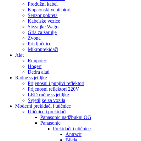
Produžni kabel
Kupaonski ventilatori
Senzor pokreta
Kabelske vezice
Stezaljke Wago
Grla za žarulje
Zvona
Priključnice
Mikroprekidači
Alat
Runpotec
Hogert
Dedra alati
Radne svjetiljke
Prijenosni i punjivi reflektori
Prijenosni reflektori 220V
LED ručne svjetiljke
Svjetiljke za vozila
Moderni prekidači i utičnice
Utičnice i prekidači
Panasonic nadžbukni OG
Panasonic
Prekidači i utičnice
Antracit
Bijela