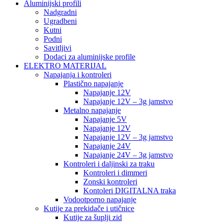
Aluminijski profili
Nadgradni
Ugradbeni
Kutni
Podni
Savitljivi
Dodaci za aluminijske profile
ELEKTRO MATERIJAL
Napajanja i kontroleri
Plastično napajanje
Napajanje 12V
Napajanje 12V – 3g jamstvo
Metalno napajanje
Napajanje 5V
Napajanje 12V
Napajanje 12V – 3g jamstvo
Napajanje 24V
Napajanje 24V – 3g jamstvo
Kontroleri i daljinski za traku
Kontroleri i dimmeri
Zonski kontroleri
Kontoleri DIGITALNA traka
Vodootporno napajanje
Kutije za prekidače i utičnice
Kutije za šuplji zid