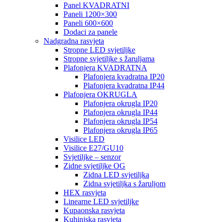
Panel KVADRATNI
Paneli 1200×300
Paneli 600×600
Dodaci za panele
Nadgradna rasvjeta
Stropne LED svjetiljke
Stropne svjetiljke s žaruljama
Plafonjera KVADRATNA
Plafonjera kvadratna IP20
Plafonjera kvadratna IP44
Plafonjera OKRUGLA
Plafonjera okrugla IP20
Plafonjera okrugla IP44
Plafonjera okrugla IP54
Plafonjera okrugla IP65
Visilice LED
Visilice E27/GU10
Svjetiljke – senzor
Zidne svjetiljke OG
Zidna LED svjetiljka
Zidna svjetiljka s žaruljom
HEX rasvjeta
Linearne LED svjetiljke
Kupaonska rasvjeta
Kuhinjska rasvjeta