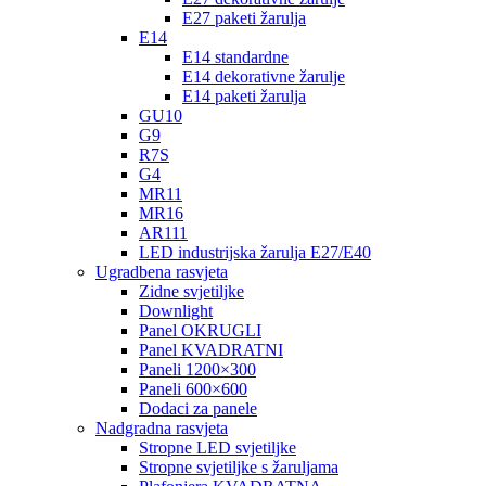
E27 paketi žarulja
E14
E14 standardne
E14 dekorativne žarulje
E14 paketi žarulja
GU10
G9
R7S
G4
MR11
MR16
AR111
LED industrijska žarulja E27/E40
Ugradbena rasvjeta
Zidne svjetiljke
Downlight
Panel OKRUGLI
Panel KVADRATNI
Paneli 1200×300
Paneli 600×600
Dodaci za panele
Nadgradna rasvjeta
Stropne LED svjetiljke
Stropne svjetiljke s žaruljama