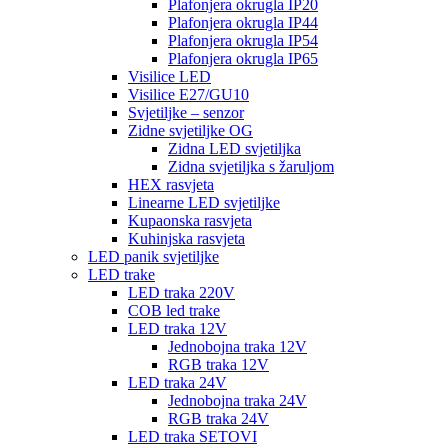
Plafonjera okrugla IP20
Plafonjera okrugla IP44
Plafonjera okrugla IP54
Plafonjera okrugla IP65
Visilice LED
Visilice E27/GU10
Svjetiljke – senzor
Zidne svjetiljke OG
Zidna LED svjetiljka
Zidna svjetiljka s žaruljom
HEX rasvjeta
Linearne LED svjetiljke
Kupaonska rasvjeta
Kuhinjska rasvjeta
LED panik svjetiljke
LED trake
LED traka 220V
COB led trake
LED traka 12V
Jednobojna traka 12V
RGB traka 12V
LED traka 24V
Jednobojna traka 24V
RGB traka 24V
LED traka SETOVI