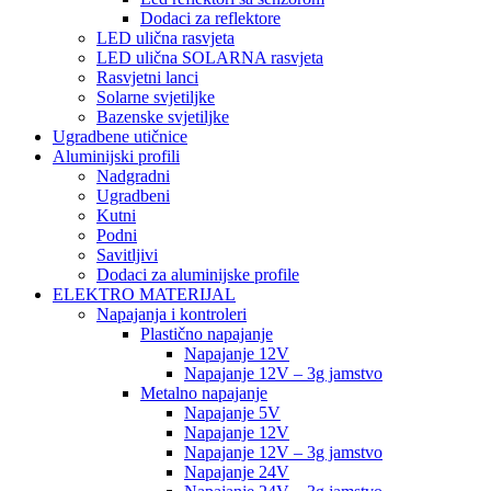
Dodaci za reflektore
LED ulična rasvjeta
LED ulična SOLARNA rasvjeta
Rasvjetni lanci
Solarne svjetiljke
Bazenske svjetiljke
Ugradbene utičnice
Aluminijski profili
Nadgradni
Ugradbeni
Kutni
Podni
Savitljivi
Dodaci za aluminijske profile
ELEKTRO MATERIJAL
Napajanja i kontroleri
Plastično napajanje
Napajanje 12V
Napajanje 12V – 3g jamstvo
Metalno napajanje
Napajanje 5V
Napajanje 12V
Napajanje 12V – 3g jamstvo
Napajanje 24V