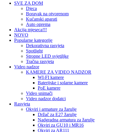
SVE ZA DOM
Djeca
Boravak na otvorenom
Kućanski aparati
Auto oprema
Akcija mjeseca!!!
NOVO
Popularne kategorije
Dekorativna rasvjeta
Spotlight
Stropne LED svjetiljke
Tračna rasvjeta
Video nadzor
KAMERE ZA VIDEO NADZOR
WI-FI kamere
Baterijske i solarne kamere
PoE kamere
Video snimači
Video nadzor dodatci
Rasvjeta
Okviri i armature za žarulje
Držač za E27 žarulje
Nadgradna armatura za žarulje
Okviri za GU10 i MR16
Okviri za AR111