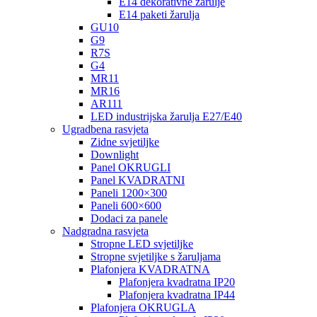
E14 dekorativne žarulje
E14 paketi žarulja
GU10
G9
R7S
G4
MR11
MR16
AR111
LED industrijska žarulja E27/E40
Ugradbena rasvjeta
Zidne svjetiljke
Downlight
Panel OKRUGLI
Panel KVADRATNI
Paneli 1200×300
Paneli 600×600
Dodaci za panele
Nadgradna rasvjeta
Stropne LED svjetiljke
Stropne svjetiljke s žaruljama
Plafonjera KVADRATNA
Plafonjera kvadratna IP20
Plafonjera kvadratna IP44
Plafonjera OKRUGLA