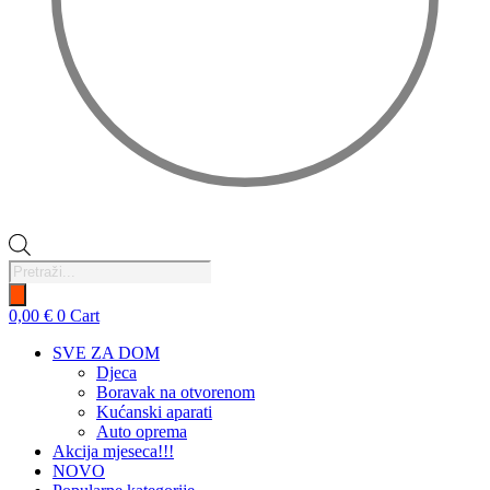
Products
search
0,00
€
0
Cart
SVE ZA DOM
Djeca
Boravak na otvorenom
Kućanski aparati
Auto oprema
Akcija mjeseca!!!
NOVO