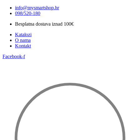
Idi
info@mysmartshop.hr
na
098/520-180
sadržaj
Besplatna dostava iznad 100€
Katalozi
O nama
Kontakt
Facebook-f