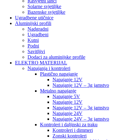
Rasvjetni lanci
Solarne svjetiljke
Bazenske svjetiljke
Ugradbene utičnice
Aluminijski profili
Nadgradni
Ugradbeni
Kutni
Podni
Savitljivi
Dodaci za aluminijske profile
ELEKTRO MATERIJAL
Napajanja i kontroleri
Plastično napajanje
Napajanje 12V
Napajanje 12V – 3g jamstvo
Metalno napajanje
Napajanje 5V
Napajanje 12V
Napajanje 12V – 3g jamstvo
Napajanje 24V
Napajanje 24V – 3g jamstvo
Kontroleri i daljinski za traku
Kontroleri i dimmeri
Zonski kontroleri