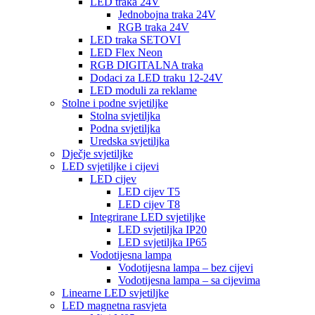
LED traka 24V
Jednobojna traka 24V
RGB traka 24V
LED traka SETOVI
LED Flex Neon
RGB DIGITALNA traka
Dodaci za LED traku 12-24V
LED moduli za reklame
Stolne i podne svjetiljke
Stolna svjetiljka
Podna svjetiljka
Uredska svjetiljka
Dječje svjetiljke
LED svjetiljke i cijevi
LED cijev
LED cijev T5
LED cijev T8
Integrirane LED svjetiljke
LED svjetiljka IP20
LED svjetiljka IP65
Vodotijesna lampa
Vodotijesna lampa – bez cijevi
Vodotijesna lampa – sa cijevima
Linearne LED svjetiljke
LED magnetna rasvjeta