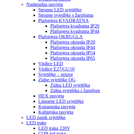
Nadgradna rasvjeta
Stropne LED svjetiljke
Stropne svjetiljke s žaruljama
Plafonjera KVADRATNA
Plafonjera kvadratna IP20
Plafonjera kvadratna IP44
Plafonjera OKRUGLA
Plafonjera okrugla IP20
Plafonjera okrugla IP44
Plafonjera okrugla IP54
Plafonjera okrugla IP65
Visilice LED
Visilice E27/GU10
Svjetiljke – senzor
Zidne svjetiljke OG
Zidna LED svjetiljka
Zidna svjetiljka s žaruljom
HEX rasvjeta
Linearne LED svjetiljke
Kupaonska rasvjeta
Kuhinjska rasvjeta
LED panik svjetiljke
LED trake
LED traka 220V
COB led trake