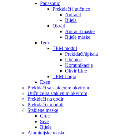
Panasonic
Prekidači i utičnice
Antracit
Bijela
Okviri
Antracit maske
Bijele maske
Tem
TEM modul
Prekidači/tipkala
Utičnice
Komunikacije
Okvir Line
TEM Logiq
Exen
Prekidači sa staklenim okvirom
Utičnice sa staklenim okvirom
Prekidači na dodir
Prekidači i moduli
Staklene maske
Crne
Sive
Bijele
Aluminijske maske