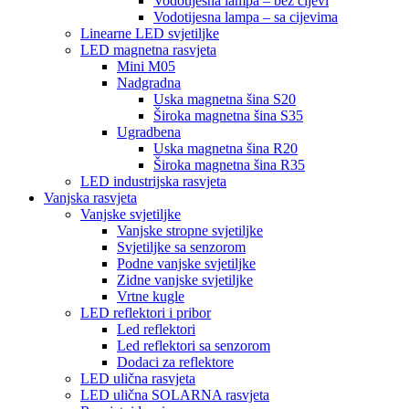
Vodotijesna lampa – bez cijevi
Vodotijesna lampa – sa cijevima
Linearne LED svjetiljke
LED magnetna rasvjeta
Mini M05
Nadgradna
Uska magnetna šina S20
Široka magnetna šina S35
Ugradbena
Uska magnetna šina R20
Široka magnetna šina R35
LED industrijska rasvjeta
Vanjska rasvjeta
Vanjske svjetiljke
Vanjske stropne svjetiljke
Svjetiljke sa senzorom
Podne vanjske svjetiljke
Zidne vanjske svjetiljke
Vrtne kugle
LED reflektori i pribor
Led reflektori
Led reflektori sa senzorom
Dodaci za reflektore
LED ulična rasvjeta
LED ulična SOLARNA rasvjeta