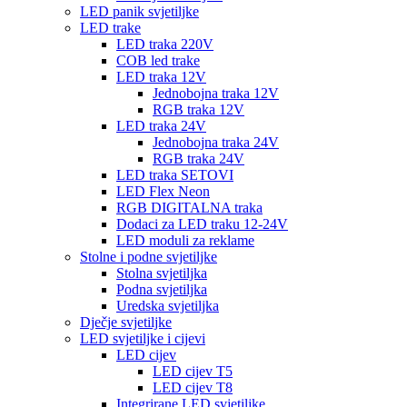
LED panik svjetiljke
LED trake
LED traka 220V
COB led trake
LED traka 12V
Jednobojna traka 12V
RGB traka 12V
LED traka 24V
Jednobojna traka 24V
RGB traka 24V
LED traka SETOVI
LED Flex Neon
RGB DIGITALNA traka
Dodaci za LED traku 12-24V
LED moduli za reklame
Stolne i podne svjetiljke
Stolna svjetiljka
Podna svjetiljka
Uredska svjetiljka
Dječje svjetiljke
LED svjetiljke i cijevi
LED cijev
LED cijev T5
LED cijev T8
Integrirane LED svjetiljke