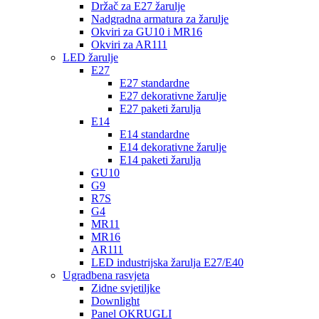
Držač za E27 žarulje
Nadgradna armatura za žarulje
Okviri za GU10 i MR16
Okviri za AR111
LED žarulje
E27
E27 standardne
E27 dekorativne žarulje
E27 paketi žarulja
E14
E14 standardne
E14 dekorativne žarulje
E14 paketi žarulja
GU10
G9
R7S
G4
MR11
MR16
AR111
LED industrijska žarulja E27/E40
Ugradbena rasvjeta
Zidne svjetiljke
Downlight
Panel OKRUGLI