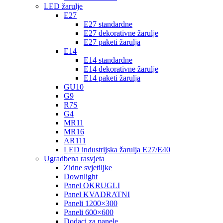
LED žarulje
E27
E27 standardne
E27 dekorativne žarulje
E27 paketi žarulja
E14
E14 standardne
E14 dekorativne žarulje
E14 paketi žarulja
GU10
G9
R7S
G4
MR11
MR16
AR111
LED industrijska žarulja E27/E40
Ugradbena rasvjeta
Zidne svjetiljke
Downlight
Panel OKRUGLI
Panel KVADRATNI
Paneli 1200×300
Paneli 600×600
Dodaci za panele