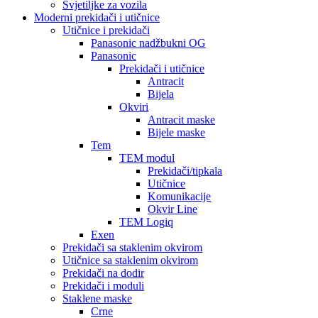
Svjetiljke za vozila
Moderni prekidači i utičnice
Utičnice i prekidači
Panasonic nadžbukni OG
Panasonic
Prekidači i utičnice
Antracit
Bijela
Okviri
Antracit maske
Bijele maske
Tem
TEM modul
Prekidači/tipkala
Utičnice
Komunikacije
Okvir Line
TEM Logiq
Exen
Prekidači sa staklenim okvirom
Utičnice sa staklenim okvirom
Prekidači na dodir
Prekidači i moduli
Staklene maske
Crne