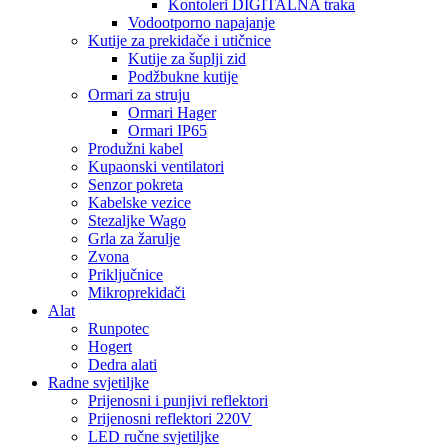
Kontoleri DIGITALNA traka
Vodootporno napajanje
Kutije za prekidače i utičnice
Kutije za šuplji zid
Podžbukne kutije
Ormari za struju
Ormari Hager
Ormari IP65
Produžni kabel
Kupaonski ventilatori
Senzor pokreta
Kabelske vezice
Stezaljke Wago
Grla za žarulje
Zvona
Priključnice
Mikroprekidači
Alat
Runpotec
Hogert
Dedra alati
Radne svjetiljke
Prijenosni i punjivi reflektori
Prijenosni reflektori 220V
LED ručne svjetiljke