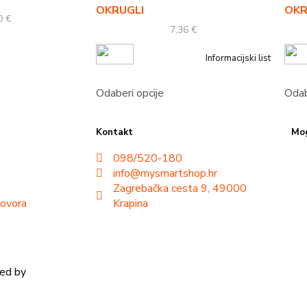
OKRUGLI
OKR
40
€
7,36
€
Informacijski list
Odaberi opcije
Odab
Kontakt
Mog
098/520-180
info@mysmartshop.hr
Zagrebačka cesta 9, 49000
govora
Krapina
ped by
krMedia