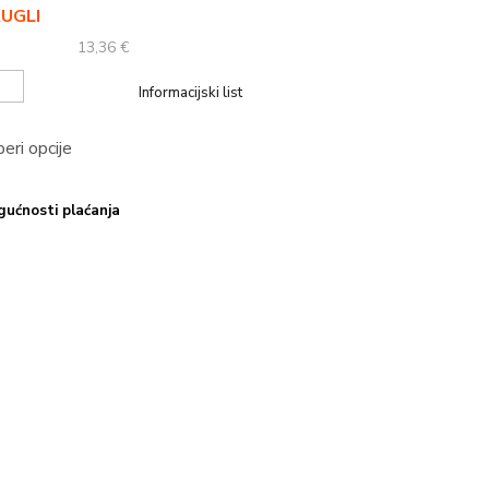
UGLI
13,36
€
Informacijski list
eri opcije
ućnosti plaćanja