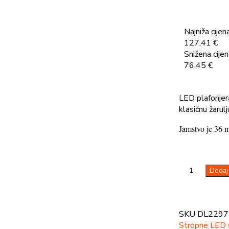
Najniža cijena
127,41
€
Snižena cijen
76,45
€
LED plafonje
klasičnu žaru
Jamstvo je 36 m
Dodaj 
SKU
DL229
Stropne LED s