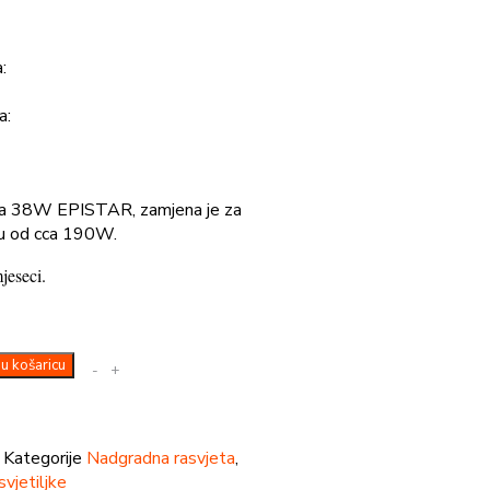
:
a:
ra 38W EPISTAR, zamjena je za
lju od cca 190W.
jeseci.
u košaricu
-
+
7
Kategorije
Nadgradna rasvjeta
,
vjetiljke