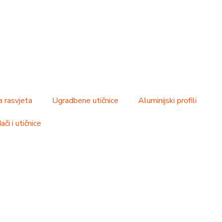
a rasvjeta
Ugradbene utičnice
Aluminijski profili
či i utičnice