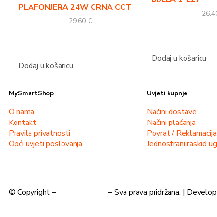
PLAFONJERA 24W CRNA CCT
26,
29,60
€
Dodaj u košaricu
Dodaj u košaricu
MySmartShop
Uvjeti kupnje
O nama
Načini dostave
Kontakt
Načini plaćanja
Pravila privatnosti
Povrat / Reklamacija
Opći uvjeti poslovanja
Jednostrani raskid u
© Copyright –
MySmartShop
– Sva prava pridržana. | Develo