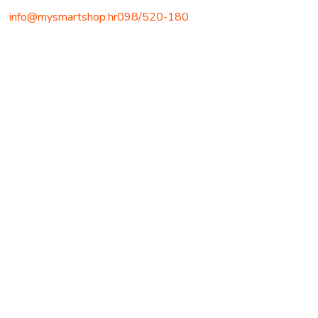
info@mysmartshop.hr
098/520-180