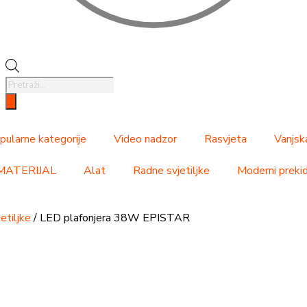
pularne kategorije
Video nadzor
Rasvjeta
Vanjsk
MATERIJAL
Alat
Radne svjetiljke
Moderni prekida
etiljke
/ LED plafonjera 38W EPISTAR