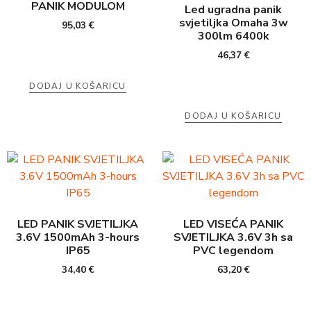
PANIK MODULOM
Led ugradna panik
svjetiljka Omaha 3w
95,03
€
300lm 6400k
46,37
€
DODAJ U KOŠARICU
DODAJ U KOŠARICU
LED PANIK SVJETILJKA
LED VISEĆA PANIK
3.6V 1500mAh 3-hours
SVJETILJKA 3.6V 3h sa
IP65
PVC legendom
34,40
€
63,20
€