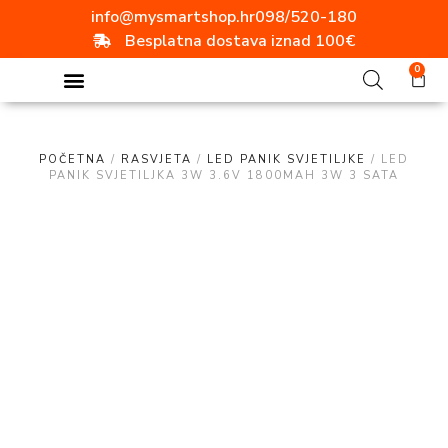
info@mysmartshop.hr
098/520-180
Besplatna dostava iznad 100€
0
POČETNA
/
RASVJETA
/
LED PANIK SVJETILJKE
/ LED
PANIK SVJETILJKA 3W 3.6V 1800MAH 3W 3 SATA