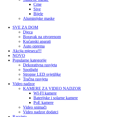
Crne
Sive
Bijele
Aluminijske maske
SVE ZA DOM
Djeca
Boravak na otvorenom
Kućanski aparati
Auto oprema
Akcija mjeseca!!!
NOVO
Popularne kategorije
Dekorativna rasvjeta
Spotlight
Stropne LED svjetiljke
Tračna rasvjeta
Video nadzor
KAMERE ZA VIDEO NADZOR
WI-FI kamere
Baterijske i solarne kamere
PoE kamere
Video snimači
Video nadzor dodatci
Rasvjeta