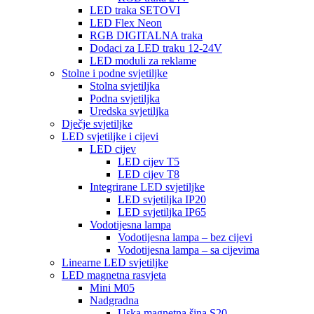
LED traka SETOVI
LED Flex Neon
RGB DIGITALNA traka
Dodaci za LED traku 12-24V
LED moduli za reklame
Stolne i podne svjetiljke
Stolna svjetiljka
Podna svjetiljka
Uredska svjetiljka
Dječje svjetiljke
LED svjetiljke i cijevi
LED cijev
LED cijev T5
LED cijev T8
Integrirane LED svjetiljke
LED svjetiljka IP20
LED svjetiljka IP65
Vodotijesna lampa
Vodotijesna lampa – bez cijevi
Vodotijesna lampa – sa cijevima
Linearne LED svjetiljke
LED magnetna rasvjeta
Mini M05
Nadgradna
Uska magnetna šina S20