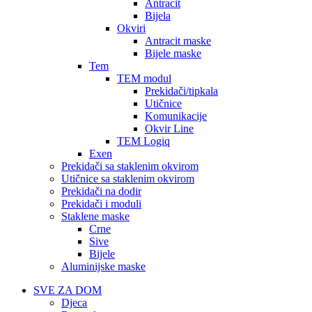
Antracit
Bijela
Okviri
Antracit maske
Bijele maske
Tem
TEM modul
Prekidači/tipkala
Utičnice
Komunikacije
Okvir Line
TEM Logiq
Exen
Prekidači sa staklenim okvirom
Utičnice sa staklenim okvirom
Prekidači na dodir
Prekidači i moduli
Staklene maske
Crne
Sive
Bijele
Aluminijske maske
SVE ZA DOM
Djeca