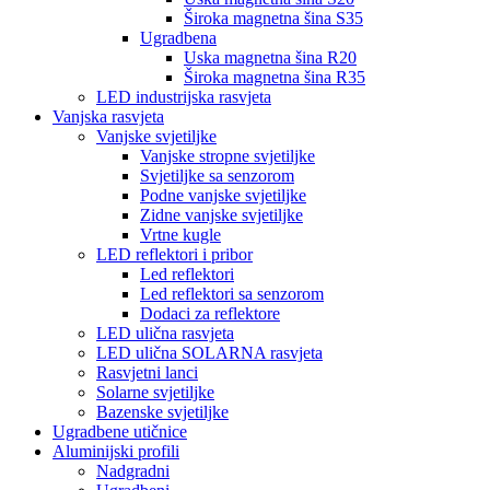
Široka magnetna šina S35
Ugradbena
Uska magnetna šina R20
Široka magnetna šina R35
LED industrijska rasvjeta
Vanjska rasvjeta
Vanjske svjetiljke
Vanjske stropne svjetiljke
Svjetiljke sa senzorom
Podne vanjske svjetiljke
Zidne vanjske svjetiljke
Vrtne kugle
LED reflektori i pribor
Led reflektori
Led reflektori sa senzorom
Dodaci za reflektore
LED ulična rasvjeta
LED ulična SOLARNA rasvjeta
Rasvjetni lanci
Solarne svjetiljke
Bazenske svjetiljke
Ugradbene utičnice
Aluminijski profili
Nadgradni