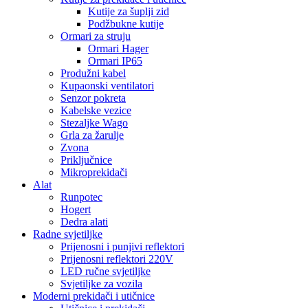
Kutije za šuplji zid
Podžbukne kutije
Ormari za struju
Ormari Hager
Ormari IP65
Produžni kabel
Kupaonski ventilatori
Senzor pokreta
Kabelske vezice
Stezaljke Wago
Grla za žarulje
Zvona
Priključnice
Mikroprekidači
Alat
Runpotec
Hogert
Dedra alati
Radne svjetiljke
Prijenosni i punjivi reflektori
Prijenosni reflektori 220V
LED ručne svjetiljke
Svjetiljke za vozila
Moderni prekidači i utičnice