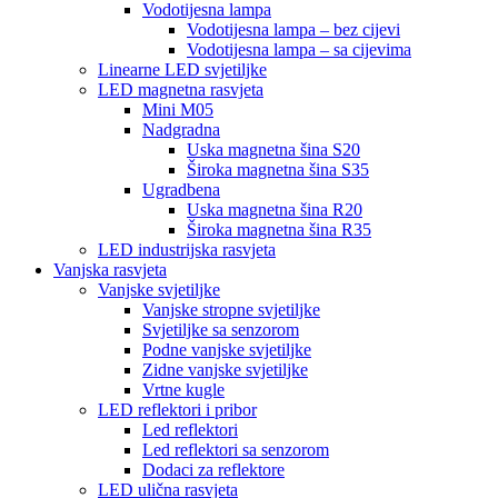
Vodotijesna lampa
Vodotijesna lampa – bez cijevi
Vodotijesna lampa – sa cijevima
Linearne LED svjetiljke
LED magnetna rasvjeta
Mini M05
Nadgradna
Uska magnetna šina S20
Široka magnetna šina S35
Ugradbena
Uska magnetna šina R20
Široka magnetna šina R35
LED industrijska rasvjeta
Vanjska rasvjeta
Vanjske svjetiljke
Vanjske stropne svjetiljke
Svjetiljke sa senzorom
Podne vanjske svjetiljke
Zidne vanjske svjetiljke
Vrtne kugle
LED reflektori i pribor
Led reflektori
Led reflektori sa senzorom
Dodaci za reflektore
LED ulična rasvjeta