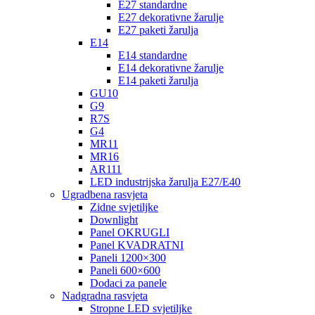
E27 standardne
E27 dekorativne žarulje
E27 paketi žarulja
E14
E14 standardne
E14 dekorativne žarulje
E14 paketi žarulja
GU10
G9
R7S
G4
MR11
MR16
AR111
LED industrijska žarulja E27/E40
Ugradbena rasvjeta
Zidne svjetiljke
Downlight
Panel OKRUGLI
Panel KVADRATNI
Paneli 1200×300
Paneli 600×600
Dodaci za panele
Nadgradna rasvjeta
Stropne LED svjetiljke