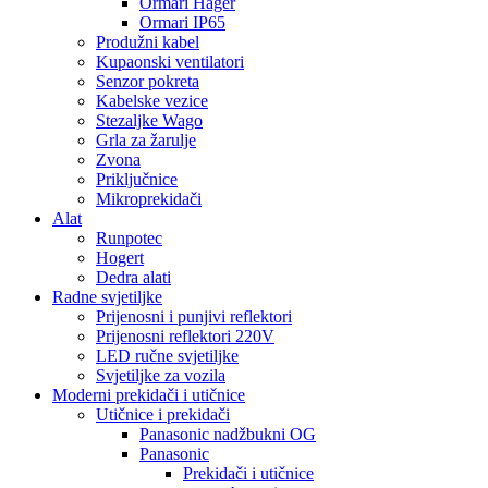
Ormari Hager
Ormari IP65
Produžni kabel
Kupaonski ventilatori
Senzor pokreta
Kabelske vezice
Stezaljke Wago
Grla za žarulje
Zvona
Priključnice
Mikroprekidači
Alat
Runpotec
Hogert
Dedra alati
Radne svjetiljke
Prijenosni i punjivi reflektori
Prijenosni reflektori 220V
LED ručne svjetiljke
Svjetiljke za vozila
Moderni prekidači i utičnice
Utičnice i prekidači
Panasonic nadžbukni OG
Panasonic
Prekidači i utičnice