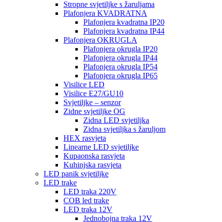
Stropne svjetiljke s žaruljama
Plafonjera KVADRATNA
Plafonjera kvadratna IP20
Plafonjera kvadratna IP44
Plafonjera OKRUGLA
Plafonjera okrugla IP20
Plafonjera okrugla IP44
Plafonjera okrugla IP54
Plafonjera okrugla IP65
Visilice LED
Visilice E27/GU10
Svjetiljke – senzor
Zidne svjetiljke OG
Zidna LED svjetiljka
Zidna svjetiljka s žaruljom
HEX rasvjeta
Linearne LED svjetiljke
Kupaonska rasvjeta
Kuhinjska rasvjeta
LED panik svjetiljke
LED trake
LED traka 220V
COB led trake
LED traka 12V
Jednobojna traka 12V