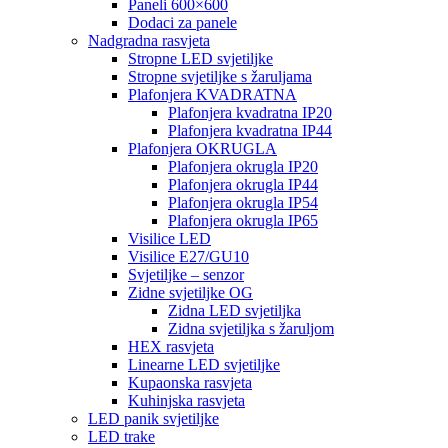
Paneli 600×600
Dodaci za panele
Nadgradna rasvjeta
Stropne LED svjetiljke
Stropne svjetiljke s žaruljama
Plafonjera KVADRATNA
Plafonjera kvadratna IP20
Plafonjera kvadratna IP44
Plafonjera OKRUGLA
Plafonjera okrugla IP20
Plafonjera okrugla IP44
Plafonjera okrugla IP54
Plafonjera okrugla IP65
Visilice LED
Visilice E27/GU10
Svjetiljke – senzor
Zidne svjetiljke OG
Zidna LED svjetiljka
Zidna svjetiljka s žaruljom
HEX rasvjeta
Linearne LED svjetiljke
Kupaonska rasvjeta
Kuhinjska rasvjeta
LED panik svjetiljke
LED trake