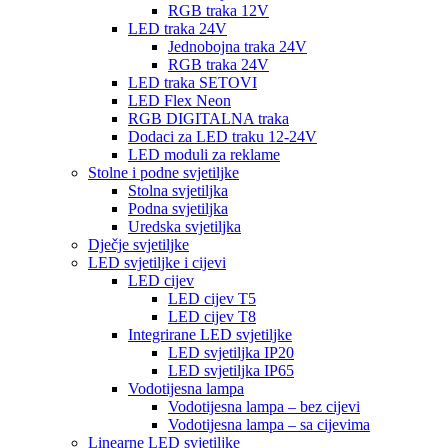
RGB traka 12V
LED traka 24V
Jednobojna traka 24V
RGB traka 24V
LED traka SETOVI
LED Flex Neon
RGB DIGITALNA traka
Dodaci za LED traku 12-24V
LED moduli za reklame
Stolne i podne svjetiljke
Stolna svjetiljka
Podna svjetiljka
Uredska svjetiljka
Dječje svjetiljke
LED svjetiljke i cijevi
LED cijev
LED cijev T5
LED cijev T8
Integrirane LED svjetiljke
LED svjetiljka IP20
LED svjetiljka IP65
Vodotijesna lampa
Vodotijesna lampa – bez cijevi
Vodotijesna lampa – sa cijevima
Linearne LED svjetiljke