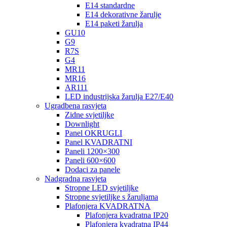
E14 standardne
E14 dekorativne žarulje
E14 paketi žarulja
GU10
G9
R7S
G4
MR11
MR16
AR111
LED industrijska žarulja E27/E40
Ugradbena rasvjeta
Zidne svjetiljke
Downlight
Panel OKRUGLI
Panel KVADRATNI
Paneli 1200×300
Paneli 600×600
Dodaci za panele
Nadgradna rasvjeta
Stropne LED svjetiljke
Stropne svjetiljke s žaruljama
Plafonjera KVADRATNA
Plafonjera kvadratna IP20
Plafonjera kvadratna IP44