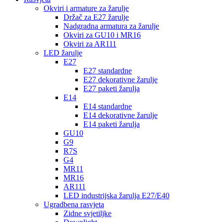
Okviri i armature za žarulje
Držač za E27 žarulje
Nadgradna armatura za žarulje
Okviri za GU10 i MR16
Okviri za AR111
LED žarulje
E27
E27 standardne
E27 dekorativne žarulje
E27 paketi žarulja
E14
E14 standardne
E14 dekorativne žarulje
E14 paketi žarulja
GU10
G9
R7S
G4
MR11
MR16
AR111
LED industrijska žarulja E27/E40
Ugradbena rasvjeta
Zidne svjetiljke