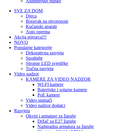
Aluminijske maske
SVE ZA DOM
Djeca
Boravak na otvorenom
Kućanski aparati
Auto oprema
Akcija mjeseca!!!
NOVO
Popularne kategorije
Dekorativna rasvjeta
Spotlight
Stropne LED svjetiljke
Tračna rasvjeta
Video nadzor
KAMERE ZA VIDEO NADZOR
WI-FI kamere
Baterijske i solarne kamere
PoE kamere
Video snimači
Video nadzor dodatci
Rasvjeta
Okviri i armature za žarulje
Držač za E27 žarulje
Nadgradna armatura za žarulje