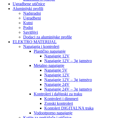
Ugradbene utičnice
Aluminijski profili
Nadgradni
Ugradbeni
Kutni
Podni
Savitljivi
Dodaci za aluminijske profile
ELEKTRO MATERIJAL
Napajanja i kontroleri
Plastično napajanje
Napajanje 12V
Napajanje 12V – 3g jamstvo
Metalno napajanje
Napajanje 5V
Napajanje 12V
Napajanje 12V – 3g jamstvo
Napajanje 24V
Napajanje 24V – 3g jamstvo
Kontroleri i daljinski za traku
Kontroleri i dimmeri
Zonski kontroleri
Kontoleri DIGITALNA traka
Vodootporno napajanje
Kutije za prekidače i utičnice