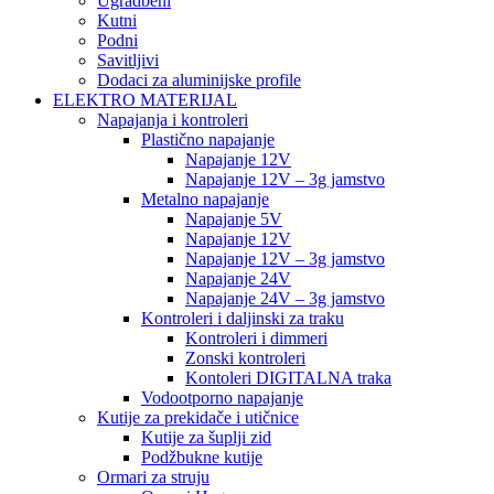
Ugradbeni
Kutni
Podni
Savitljivi
Dodaci za aluminijske profile
ELEKTRO MATERIJAL
Napajanja i kontroleri
Plastično napajanje
Napajanje 12V
Napajanje 12V – 3g jamstvo
Metalno napajanje
Napajanje 5V
Napajanje 12V
Napajanje 12V – 3g jamstvo
Napajanje 24V
Napajanje 24V – 3g jamstvo
Kontroleri i daljinski za traku
Kontroleri i dimmeri
Zonski kontroleri
Kontoleri DIGITALNA traka
Vodootporno napajanje
Kutije za prekidače i utičnice
Kutije za šuplji zid
Podžbukne kutije
Ormari za struju