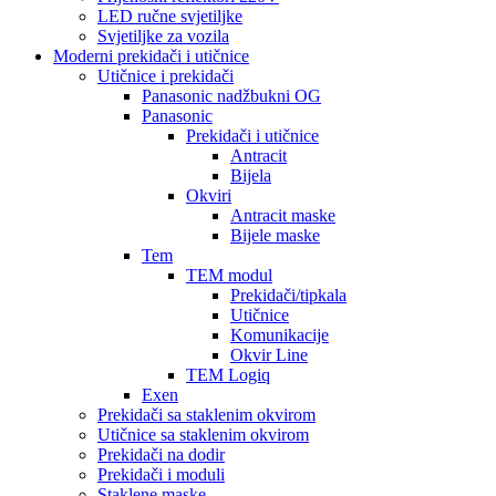
LED ručne svjetiljke
Svjetiljke za vozila
Moderni prekidači i utičnice
Utičnice i prekidači
Panasonic nadžbukni OG
Panasonic
Prekidači i utičnice
Antracit
Bijela
Okviri
Antracit maske
Bijele maske
Tem
TEM modul
Prekidači/tipkala
Utičnice
Komunikacije
Okvir Line
TEM Logiq
Exen
Prekidači sa staklenim okvirom
Utičnice sa staklenim okvirom
Prekidači na dodir
Prekidači i moduli
Staklene maske