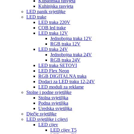
Kupaonska rasvjeta
Kuhinjska rasvjeta
LED panik svjetiljke
LED trake
LED traka 220V
COB led trake
LED traka 12V
Jednobojna traka 12V
RGB traka 12V
LED traka 24V
Jednobojna traka 24V
RGB traka 24V
LED traka SETOVI
LED Flex Neon
RGB DIGITALNA traka
Dodaci za LED traku 12-24V
LED moduli za reklame
Stolne i podne svjetiljke
Stolna svjetiljka
Podna svjetiljka
Uredska svjetiljka
Dječje svjetiljke
LED svjetiljke i cijevi
LED cijev
LED cijev T5