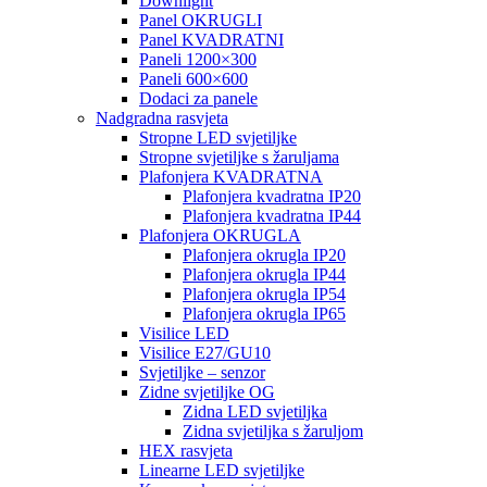
Downlight
Panel OKRUGLI
Panel KVADRATNI
Paneli 1200×300
Paneli 600×600
Dodaci za panele
Nadgradna rasvjeta
Stropne LED svjetiljke
Stropne svjetiljke s žaruljama
Plafonjera KVADRATNA
Plafonjera kvadratna IP20
Plafonjera kvadratna IP44
Plafonjera OKRUGLA
Plafonjera okrugla IP20
Plafonjera okrugla IP44
Plafonjera okrugla IP54
Plafonjera okrugla IP65
Visilice LED
Visilice E27/GU10
Svjetiljke – senzor
Zidne svjetiljke OG
Zidna LED svjetiljka
Zidna svjetiljka s žaruljom
HEX rasvjeta
Linearne LED svjetiljke