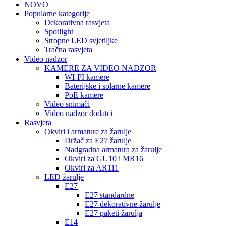
NOVO
Popularne kategorije
Dekorativna rasvjeta
Spotlight
Stropne LED svjetiljke
Tračna rasvjeta
Video nadzor
KAMERE ZA VIDEO NADZOR
WI-FI kamere
Baterijske i solarne kamere
PoE kamere
Video snimači
Video nadzor dodatci
Rasvjeta
Okviri i armature za žarulje
Držač za E27 žarulje
Nadgradna armatura za žarulje
Okviri za GU10 i MR16
Okviri za AR111
LED žarulje
E27
E27 standardne
E27 dekorativne žarulje
E27 paketi žarulja
E14