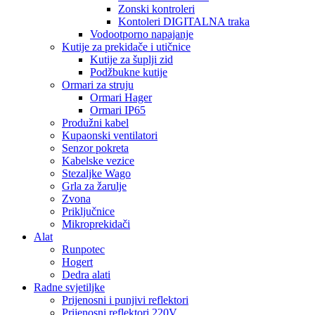
Zonski kontroleri
Kontoleri DIGITALNA traka
Vodootporno napajanje
Kutije za prekidače i utičnice
Kutije za šuplji zid
Podžbukne kutije
Ormari za struju
Ormari Hager
Ormari IP65
Produžni kabel
Kupaonski ventilatori
Senzor pokreta
Kabelske vezice
Stezaljke Wago
Grla za žarulje
Zvona
Priključnice
Mikroprekidači
Alat
Runpotec
Hogert
Dedra alati
Radne svjetiljke
Prijenosni i punjivi reflektori
Prijenosni reflektori 220V