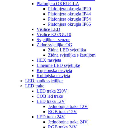
Plafonjera OKRUGLA
Plafonjera okrugla IP20
Plafonjera okrugla IP44
Plafonjera okrugla IP54
Plafonjera okrugla IP65
Visilice LED
Visilice E27/GU10
Svjetiljke – senzor
Zidne svjetiljke OG
Zidna LED svjetiljka
Zidna svjetiljka s žaruljom
HEX rasvjeta
Linearne LED svjetiljke
Kupaonska rasvjeta
Kuhinjska rasvjeta
LED panik svjetiljke
LED trake
LED traka 220V
COB led trake
LED traka 12V
Jednobojna traka 12V
RGB traka 12V
LED traka 24V
Jednobojna traka 24V
RGB traka 24V