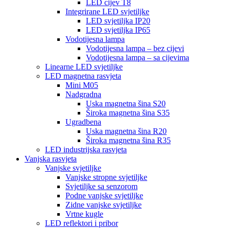
LED cijev T8
Integrirane LED svjetiljke
LED svjetiljka IP20
LED svjetiljka IP65
Vodotijesna lampa
Vodotijesna lampa – bez cijevi
Vodotijesna lampa – sa cijevima
Linearne LED svjetiljke
LED magnetna rasvjeta
Mini M05
Nadgradna
Uska magnetna šina S20
Široka magnetna šina S35
Ugradbena
Uska magnetna šina R20
Široka magnetna šina R35
LED industrijska rasvjeta
Vanjska rasvjeta
Vanjske svjetiljke
Vanjske stropne svjetiljke
Svjetiljke sa senzorom
Podne vanjske svjetiljke
Zidne vanjske svjetiljke
Vrtne kugle
LED reflektori i pribor