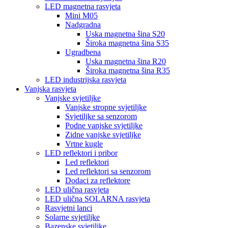
LED magnetna rasvjeta
Mini M05
Nadgradna
Uska magnetna šina S20
Široka magnetna šina S35
Ugradbena
Uska magnetna šina R20
Široka magnetna šina R35
LED industrijska rasvjeta
Vanjska rasvjeta
Vanjske svjetiljke
Vanjske stropne svjetiljke
Svjetiljke sa senzorom
Podne vanjske svjetiljke
Zidne vanjske svjetiljke
Vrtne kugle
LED reflektori i pribor
Led reflektori
Led reflektori sa senzorom
Dodaci za reflektore
LED ulična rasvjeta
LED ulična SOLARNA rasvjeta
Rasvjetni lanci
Solarne svjetiljke
Bazenske svjetiljke