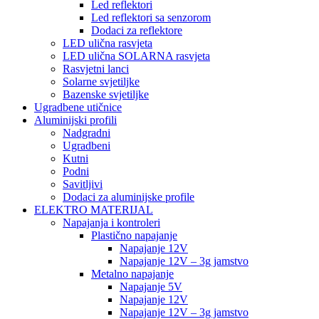
Led reflektori
Led reflektori sa senzorom
Dodaci za reflektore
LED ulična rasvjeta
LED ulična SOLARNA rasvjeta
Rasvjetni lanci
Solarne svjetiljke
Bazenske svjetiljke
Ugradbene utičnice
Aluminijski profili
Nadgradni
Ugradbeni
Kutni
Podni
Savitljivi
Dodaci za aluminijske profile
ELEKTRO MATERIJAL
Napajanja i kontroleri
Plastično napajanje
Napajanje 12V
Napajanje 12V – 3g jamstvo
Metalno napajanje
Napajanje 5V
Napajanje 12V
Napajanje 12V – 3g jamstvo