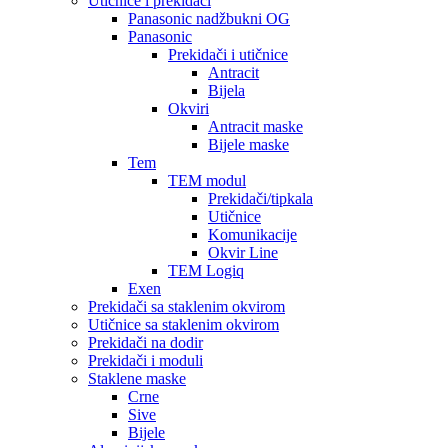
Utičnice i prekidači
Panasonic nadžbukni OG
Panasonic
Prekidači i utičnice
Antracit
Bijela
Okviri
Antracit maske
Bijele maske
Tem
TEM modul
Prekidači/tipkala
Utičnice
Komunikacije
Okvir Line
TEM Logiq
Exen
Prekidači sa staklenim okvirom
Utičnice sa staklenim okvirom
Prekidači na dodir
Prekidači i moduli
Staklene maske
Crne
Sive
Bijele