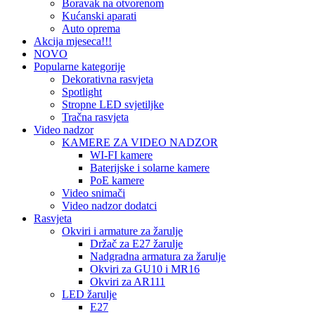
Boravak na otvorenom
Kućanski aparati
Auto oprema
Akcija mjeseca!!!
NOVO
Popularne kategorije
Dekorativna rasvjeta
Spotlight
Stropne LED svjetiljke
Tračna rasvjeta
Video nadzor
KAMERE ZA VIDEO NADZOR
WI-FI kamere
Baterijske i solarne kamere
PoE kamere
Video snimači
Video nadzor dodatci
Rasvjeta
Okviri i armature za žarulje
Držač za E27 žarulje
Nadgradna armatura za žarulje
Okviri za GU10 i MR16
Okviri za AR111
LED žarulje
E27