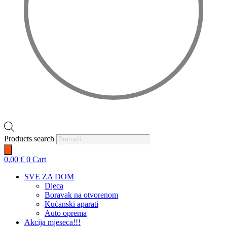
Products search
0,00
€
0
Cart
SVE ZA DOM
Djeca
Boravak na otvorenom
Kućanski aparati
Auto oprema
Akcija mjeseca!!!