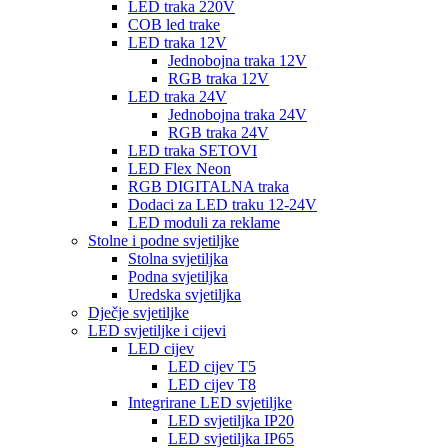
LED traka 220V
COB led trake
LED traka 12V
Jednobojna traka 12V
RGB traka 12V
LED traka 24V
Jednobojna traka 24V
RGB traka 24V
LED traka SETOVI
LED Flex Neon
RGB DIGITALNA traka
Dodaci za LED traku 12-24V
LED moduli za reklame
Stolne i podne svjetiljke
Stolna svjetiljka
Podna svjetiljka
Uredska svjetiljka
Dječje svjetiljke
LED svjetiljke i cijevi
LED cijev
LED cijev T5
LED cijev T8
Integrirane LED svjetiljke
LED svjetiljka IP20
LED svjetiljka IP65