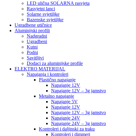
LED ulična SOLARNA rasvjeta
Rasvjetni lanci
Solarne svjetiljke
Bazenske svjetiljke
Ugradbene utičnice
Aluminijski profili
Nadgradni
Ugradbeni
Kutni
Podni
Savitljivi
Dodaci za aluminijske profile
ELEKTRO MATERIJAL
Napajanja i kontroleri
Plastično napajanje
Napajanje 12V
Napajanje 12V – 3g jamstvo
Metalno napajanje
Napajanje 5V
Napajanje 12V
Napajanje 12V – 3g jamstvo
Napajanje 24V
Napajanje 24V – 3g jamstvo
Kontroleri i daljinski za traku
Kontroleri i dimmeri