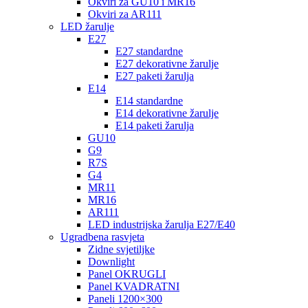
Okviri za GU10 i MR16
Okviri za AR111
LED žarulje
E27
E27 standardne
E27 dekorativne žarulje
E27 paketi žarulja
E14
E14 standardne
E14 dekorativne žarulje
E14 paketi žarulja
GU10
G9
R7S
G4
MR11
MR16
AR111
LED industrijska žarulja E27/E40
Ugradbena rasvjeta
Zidne svjetiljke
Downlight
Panel OKRUGLI
Panel KVADRATNI
Paneli 1200×300