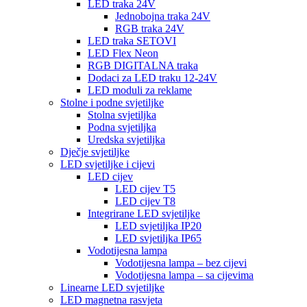
LED traka 24V
Jednobojna traka 24V
RGB traka 24V
LED traka SETOVI
LED Flex Neon
RGB DIGITALNA traka
Dodaci za LED traku 12-24V
LED moduli za reklame
Stolne i podne svjetiljke
Stolna svjetiljka
Podna svjetiljka
Uredska svjetiljka
Dječje svjetiljke
LED svjetiljke i cijevi
LED cijev
LED cijev T5
LED cijev T8
Integrirane LED svjetiljke
LED svjetiljka IP20
LED svjetiljka IP65
Vodotijesna lampa
Vodotijesna lampa – bez cijevi
Vodotijesna lampa – sa cijevima
Linearne LED svjetiljke
LED magnetna rasvjeta