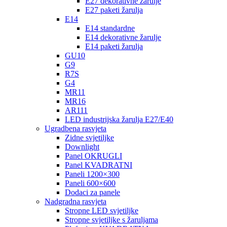
E27 dekorativne žarulje
E27 paketi žarulja
E14
E14 standardne
E14 dekorativne žarulje
E14 paketi žarulja
GU10
G9
R7S
G4
MR11
MR16
AR111
LED industrijska žarulja E27/E40
Ugradbena rasvjeta
Zidne svjetiljke
Downlight
Panel OKRUGLI
Panel KVADRATNI
Paneli 1200×300
Paneli 600×600
Dodaci za panele
Nadgradna rasvjeta
Stropne LED svjetiljke
Stropne svjetiljke s žaruljama