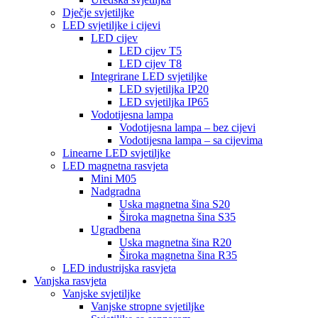
Dječje svjetiljke
LED svjetiljke i cijevi
LED cijev
LED cijev T5
LED cijev T8
Integrirane LED svjetiljke
LED svjetiljka IP20
LED svjetiljka IP65
Vodotijesna lampa
Vodotijesna lampa – bez cijevi
Vodotijesna lampa – sa cijevima
Linearne LED svjetiljke
LED magnetna rasvjeta
Mini M05
Nadgradna
Uska magnetna šina S20
Široka magnetna šina S35
Ugradbena
Uska magnetna šina R20
Široka magnetna šina R35
LED industrijska rasvjeta
Vanjska rasvjeta
Vanjske svjetiljke
Vanjske stropne svjetiljke