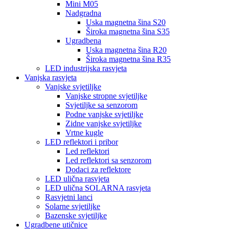
Mini M05
Nadgradna
Uska magnetna šina S20
Široka magnetna šina S35
Ugradbena
Uska magnetna šina R20
Široka magnetna šina R35
LED industrijska rasvjeta
Vanjska rasvjeta
Vanjske svjetiljke
Vanjske stropne svjetiljke
Svjetiljke sa senzorom
Podne vanjske svjetiljke
Zidne vanjske svjetiljke
Vrtne kugle
LED reflektori i pribor
Led reflektori
Led reflektori sa senzorom
Dodaci za reflektore
LED ulična rasvjeta
LED ulična SOLARNA rasvjeta
Rasvjetni lanci
Solarne svjetiljke
Bazenske svjetiljke
Ugradbene utičnice