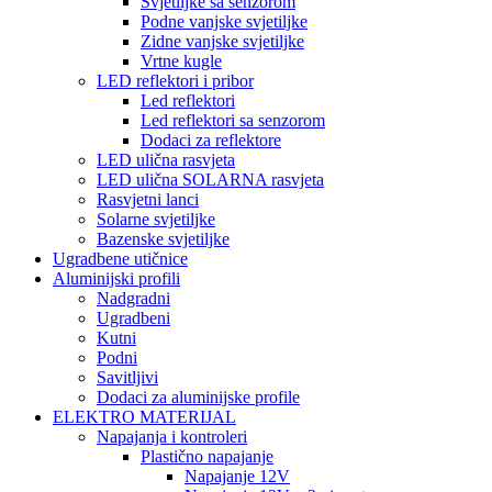
Svjetiljke sa senzorom
Podne vanjske svjetiljke
Zidne vanjske svjetiljke
Vrtne kugle
LED reflektori i pribor
Led reflektori
Led reflektori sa senzorom
Dodaci za reflektore
LED ulična rasvjeta
LED ulična SOLARNA rasvjeta
Rasvjetni lanci
Solarne svjetiljke
Bazenske svjetiljke
Ugradbene utičnice
Aluminijski profili
Nadgradni
Ugradbeni
Kutni
Podni
Savitljivi
Dodaci za aluminijske profile
ELEKTRO MATERIJAL
Napajanja i kontroleri
Plastično napajanje
Napajanje 12V