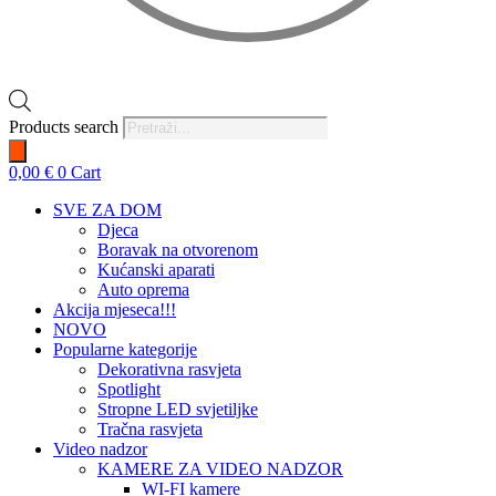
Products search
0,00
€
0
Cart
SVE ZA DOM
Djeca
Boravak na otvorenom
Kućanski aparati
Auto oprema
Akcija mjeseca!!!
NOVO
Popularne kategorije
Dekorativna rasvjeta
Spotlight
Stropne LED svjetiljke
Tračna rasvjeta
Video nadzor
KAMERE ZA VIDEO NADZOR
WI-FI kamere