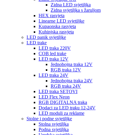
Zidna LED svjetiljka
Zidna svjetiljka s žaruljom
HEX rasvjeta
Linearne LED svjetiljke
Kupaonska rasvjeta
Kuhinjska rasvjeta
LED panik svjetiljke
LED trake
LED traka 220V
COB led trake
LED traka 12V
Jednobojna traka 12V
RGB traka 12V
LED traka 24V
Jednobojna traka 24V
RGB traka 24V
LED traka SETOVI
LED Flex Neon
RGB DIGITALNA traka
Dodaci za LED traku 12-24V
LED moduli za reklame
Stolne i podne svjetiljke
Stolna svjetiljka
Podna svjetiljka
Uredska svjetiljka