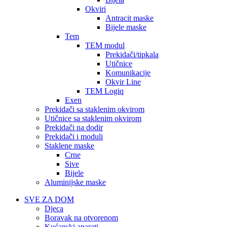
Okviri
Antracit maske
Bijele maske
Tem
TEM modul
Prekidači/tipkala
Utičnice
Komunikacije
Okvir Line
TEM Logiq
Exen
Prekidači sa staklenim okvirom
Utičnice sa staklenim okvirom
Prekidači na dodir
Prekidači i moduli
Staklene maske
Crne
Sive
Bijele
Aluminijske maske
SVE ZA DOM
Djeca
Boravak na otvorenom
Kućanski aparati