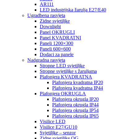
AR111
LED industrijska žarulja E27/E40
Ugradbena rasvjeta
Zidne svjetiljke
Downlight
Panel OKRUGLI
Panel KVADRATNI
Paneli 1200×300
Paneli 600×600
Dodaci za panele
Nadgradna rasvjeta
Stropne LED svjetiljke
Stropne svjetiljke s žaruljama
Plafonjera KVADRATNA
Plafonjera kvadratna IP20
Plafonjera kvadratna IP44
Plafonjera OKRUGLA
Plafonjera okrugla IP20
Plafonjera okrugla IP44
Plafonjera okrugla IP54
Plafonjera okrugla IP65
Visilice LED
Visilice E27/GU10
Svjetiljke – senzor
Zidne svjetiljke OG