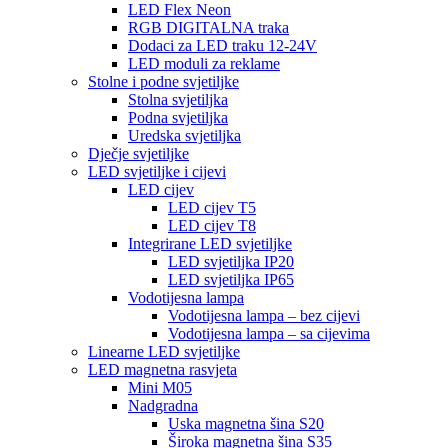
LED Flex Neon
RGB DIGITALNA traka
Dodaci za LED traku 12-24V
LED moduli za reklame
Stolne i podne svjetiljke
Stolna svjetiljka
Podna svjetiljka
Uredska svjetiljka
Dječje svjetiljke
LED svjetiljke i cijevi
LED cijev
LED cijev T5
LED cijev T8
Integrirane LED svjetiljke
LED svjetiljka IP20
LED svjetiljka IP65
Vodotijesna lampa
Vodotijesna lampa – bez cijevi
Vodotijesna lampa – sa cijevima
Linearne LED svjetiljke
LED magnetna rasvjeta
Mini M05
Nadgradna
Uska magnetna šina S20
Široka magnetna šina S35