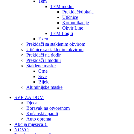
Tem
TEM modul
Prekidači/tipkala
Utičnice
Komunikacije
Okvir Line
TEM Logiq
Exen
Prekidači sa staklenim okvirom
Utičnice sa staklenim okvirom
Prekidači na dodir
Prekidači i moduli
Staklene maske
Crne
Sive
Bijele
Aluminijske maske
SVE ZA DOM
Djeca
Boravak na otvorenom
Kućanski aparati
Auto oprema
Akcija mjeseca!!!
NOVO