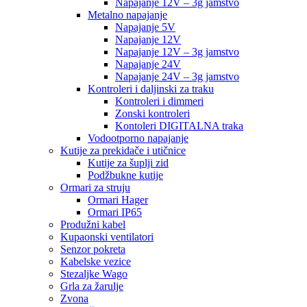
Napajanje 12V – 3g jamstvo
Metalno napajanje
Napajanje 5V
Napajanje 12V
Napajanje 12V – 3g jamstvo
Napajanje 24V
Napajanje 24V – 3g jamstvo
Kontroleri i daljinski za traku
Kontroleri i dimmeri
Zonski kontroleri
Kontoleri DIGITALNA traka
Vodootporno napajanje
Kutije za prekidače i utičnice
Kutije za šuplji zid
Podžbukne kutije
Ormari za struju
Ormari Hager
Ormari IP65
Produžni kabel
Kupaonski ventilatori
Senzor pokreta
Kabelske vezice
Stezaljke Wago
Grla za žarulje
Zvona