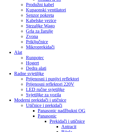
Produžni kabel
Kupaonski ventilatori
Senzor pokreta
Kabelske vezice
Stezaljke Wago
Grla za žarulje
Zvona
Priključnice
Mikroprekidači
Alat
Runpotec
Hogert
Dedra alati
Radne svjetiljke
Prijenosni i punjivi reflektori
Prijenosni reflektori 220V
LED ručne svjetiljke
Svjetiljke za vozila
Moderni prekidači i utičnice
Utičnice i prekidači
Panasonic nadžbukni OG
Panasonic
Prekidači i utičnice
Antracit
Bijela