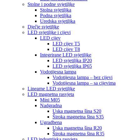
Stolne i podne svjetiljke
Stolna svjetiljka
Podna svjetiljka
Uredska svjetiljka
Dječje svjetiljke
LED svjetiljke i cijevi
LED cijev
LED cijev T5
LED cijev T8
Integrirane LED svjetiljke
LED svjetiljka IP20
LED svjetiljka IP65
Vodotijesna lampa
Vodotijesna lampa – bez cijevi
Vodotijesna lampa – sa cijevima
Linearne LED svjetiljke
LED magnetna rasvjeta
Mini M05
Nadgradna
Uska magnetna šina S20
Široka magnetna šina S35
Ugradbena
Uska magnetna šina R20
Široka magnetna šina R35
LED industrijska rasvjeta