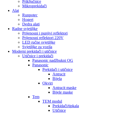
Priključnice
Mikroprekidači
Alat
Runpotec
Hogert
Dedra alati
Radne svjetiljke
Prijenosni i punjivi reflektori
Prijenosni reflektori 220V
LED ručne svjetiljke
Svjetiljke za vozila
Moderni prekidači i utičnice
Utičnice i prekidači
Panasonic nadžbukni OG
Panasonic
Prekidači i utičnice
Antracit
Bijela
Okviri
Antracit maske
Bijele maske
Tem
TEM modul
Prekidači/tipkala
Utičnice