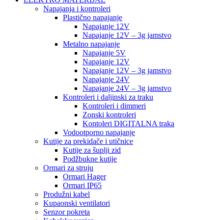
Napajanja i kontroleri
Plastično napajanje
Napajanje 12V
Napajanje 12V – 3g jamstvo
Metalno napajanje
Napajanje 5V
Napajanje 12V
Napajanje 12V – 3g jamstvo
Napajanje 24V
Napajanje 24V – 3g jamstvo
Kontroleri i daljinski za traku
Kontroleri i dimmeri
Zonski kontroleri
Kontoleri DIGITALNA traka
Vodootporno napajanje
Kutije za prekidače i utičnice
Kutije za šuplji zid
Podžbukne kutije
Ormari za struju
Ormari Hager
Ormari IP65
Produžni kabel
Kupaonski ventilatori
Senzor pokreta