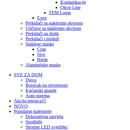
Komunikacije
Okvir Line
TEM Logiq
Exen
Prekidači sa staklenim okvirom
Utičnice sa staklenim okvirom
Prekidači na dodir
Prekidači i moduli
Staklene maske
Crne
Sive
Bijele
Aluminijske maske
SVE ZA DOM
Djeca
Boravak na otvorenom
Kućanski aparati
Auto oprema
Akcija mjeseca!!!
NOVO
Popularne kategorije
Dekorativna rasvjeta
Spotlight
Stropne LED svjetiljke