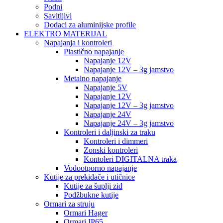
Podni
Savitljivi
Dodaci za aluminijske profile
ELEKTRO MATERIJAL
Napajanja i kontroleri
Plastično napajanje
Napajanje 12V
Napajanje 12V – 3g jamstvo
Metalno napajanje
Napajanje 5V
Napajanje 12V
Napajanje 12V – 3g jamstvo
Napajanje 24V
Napajanje 24V – 3g jamstvo
Kontroleri i daljinski za traku
Kontroleri i dimmeri
Zonski kontroleri
Kontoleri DIGITALNA traka
Vodootporno napajanje
Kutije za prekidače i utičnice
Kutije za šuplji zid
Podžbukne kutije
Ormari za struju
Ormari Hager
Ormari IP65