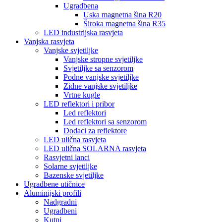
Ugradbena
Uska magnetna šina R20
Široka magnetna šina R35
LED industrijska rasvjeta
Vanjska rasvjeta
Vanjske svjetiljke
Vanjske stropne svjetiljke
Svjetiljke sa senzorom
Podne vanjske svjetiljke
Zidne vanjske svjetiljke
Vrtne kugle
LED reflektori i pribor
Led reflektori
Led reflektori sa senzorom
Dodaci za reflektore
LED ulična rasvjeta
LED ulična SOLARNA rasvjeta
Rasvjetni lanci
Solarne svjetiljke
Bazenske svjetiljke
Ugradbene utičnice
Aluminijski profili
Nadgradni
Ugradbeni
Kutni