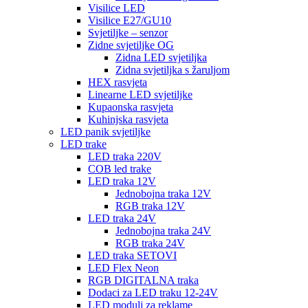
Visilice LED
Visilice E27/GU10
Svjetiljke – senzor
Zidne svjetiljke OG
Zidna LED svjetiljka
Zidna svjetiljka s žaruljom
HEX rasvjeta
Linearne LED svjetiljke
Kupaonska rasvjeta
Kuhinjska rasvjeta
LED panik svjetiljke
LED trake
LED traka 220V
COB led trake
LED traka 12V
Jednobojna traka 12V
RGB traka 12V
LED traka 24V
Jednobojna traka 24V
RGB traka 24V
LED traka SETOVI
LED Flex Neon
RGB DIGITALNA traka
Dodaci za LED traku 12-24V
LED moduli za reklame