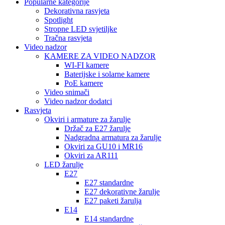
Popularne kategorije
Dekorativna rasvjeta
Spotlight
Stropne LED svjetiljke
Tračna rasvjeta
Video nadzor
KAMERE ZA VIDEO NADZOR
WI-FI kamere
Baterijske i solarne kamere
PoE kamere
Video snimači
Video nadzor dodatci
Rasvjeta
Okviri i armature za žarulje
Držač za E27 žarulje
Nadgradna armatura za žarulje
Okviri za GU10 i MR16
Okviri za AR111
LED žarulje
E27
E27 standardne
E27 dekorativne žarulje
E27 paketi žarulja
E14
E14 standardne