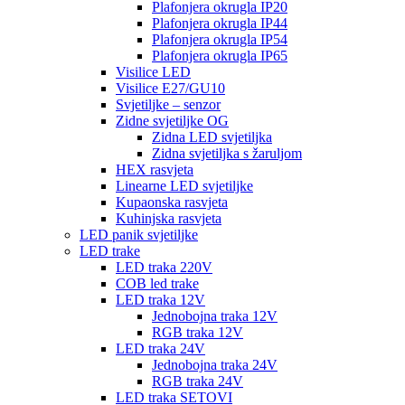
Plafonjera okrugla IP20
Plafonjera okrugla IP44
Plafonjera okrugla IP54
Plafonjera okrugla IP65
Visilice LED
Visilice E27/GU10
Svjetiljke – senzor
Zidne svjetiljke OG
Zidna LED svjetiljka
Zidna svjetiljka s žaruljom
HEX rasvjeta
Linearne LED svjetiljke
Kupaonska rasvjeta
Kuhinjska rasvjeta
LED panik svjetiljke
LED trake
LED traka 220V
COB led trake
LED traka 12V
Jednobojna traka 12V
RGB traka 12V
LED traka 24V
Jednobojna traka 24V
RGB traka 24V
LED traka SETOVI