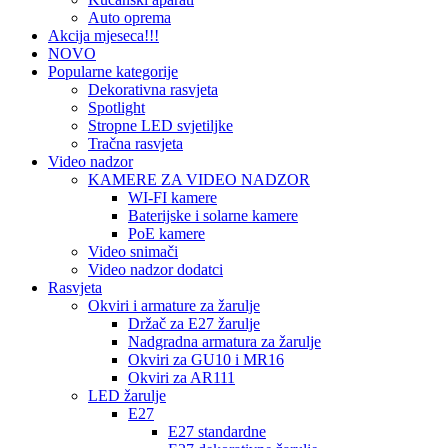
Auto oprema
Akcija mjeseca!!!
NOVO
Popularne kategorije
Dekorativna rasvjeta
Spotlight
Stropne LED svjetiljke
Tračna rasvjeta
Video nadzor
KAMERE ZA VIDEO NADZOR
WI-FI kamere
Baterijske i solarne kamere
PoE kamere
Video snimači
Video nadzor dodatci
Rasvjeta
Okviri i armature za žarulje
Držač za E27 žarulje
Nadgradna armatura za žarulje
Okviri za GU10 i MR16
Okviri za AR111
LED žarulje
E27
E27 standardne