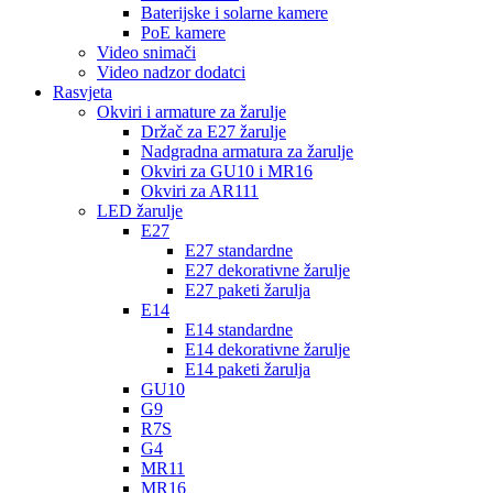
Baterijske i solarne kamere
PoE kamere
Video snimači
Video nadzor dodatci
Rasvjeta
Okviri i armature za žarulje
Držač za E27 žarulje
Nadgradna armatura za žarulje
Okviri za GU10 i MR16
Okviri za AR111
LED žarulje
E27
E27 standardne
E27 dekorativne žarulje
E27 paketi žarulja
E14
E14 standardne
E14 dekorativne žarulje
E14 paketi žarulja
GU10
G9
R7S
G4
MR11
MR16