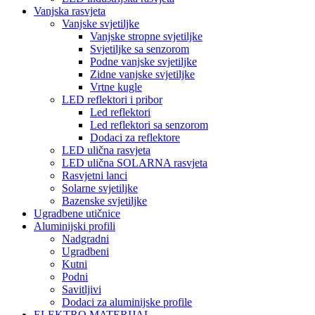
Vanjska rasvjeta
Vanjske svjetiljke
Vanjske stropne svjetiljke
Svjetiljke sa senzorom
Podne vanjske svjetiljke
Zidne vanjske svjetiljke
Vrtne kugle
LED reflektori i pribor
Led reflektori
Led reflektori sa senzorom
Dodaci za reflektore
LED ulična rasvjeta
LED ulična SOLARNA rasvjeta
Rasvjetni lanci
Solarne svjetiljke
Bazenske svjetiljke
Ugradbene utičnice
Aluminijski profili
Nadgradni
Ugradbeni
Kutni
Podni
Savitljivi
Dodaci za aluminijske profile
ELEKTRO MATERIJAL