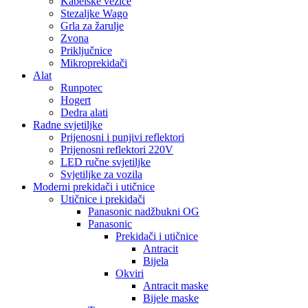
Kabelske vezice
Stezaljke Wago
Grla za žarulje
Zvona
Priključnice
Mikroprekidači
Alat
Runpotec
Hogert
Dedra alati
Radne svjetiljke
Prijenosni i punjivi reflektori
Prijenosni reflektori 220V
LED ručne svjetiljke
Svjetiljke za vozila
Moderni prekidači i utičnice
Utičnice i prekidači
Panasonic nadžbukni OG
Panasonic
Prekidači i utičnice
Antracit
Bijela
Okviri
Antracit maske
Bijele maske