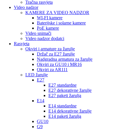
Tračna rasvjeta
Video nadzor
KAMERE ZA VIDEO NADZOR
WI-FI kamere
Baterijske i solarne kamere
PoE kamere
Video snimači
Video nadzor dodatci
Rasvjeta
Okviri i armature za žarulje
Držač za E27 žarulje
Nadgradna armatura za žarulje
Okviri za GU10 i MR16
Okviri za AR111
LED žarulje
E27
E27 standardne
E27 dekorativne žarulje
E27 paketi žarulja
E14
E14 standardne
E14 dekorativne žarulje
E14 paketi žarulja
GU10
G9