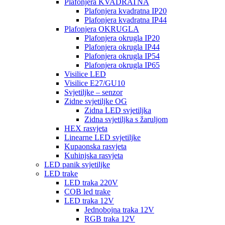
Plafonjera KVADRATNA
Plafonjera kvadratna IP20
Plafonjera kvadratna IP44
Plafonjera OKRUGLA
Plafonjera okrugla IP20
Plafonjera okrugla IP44
Plafonjera okrugla IP54
Plafonjera okrugla IP65
Visilice LED
Visilice E27/GU10
Svjetiljke – senzor
Zidne svjetiljke OG
Zidna LED svjetiljka
Zidna svjetiljka s žaruljom
HEX rasvjeta
Linearne LED svjetiljke
Kupaonska rasvjeta
Kuhinjska rasvjeta
LED panik svjetiljke
LED trake
LED traka 220V
COB led trake
LED traka 12V
Jednobojna traka 12V
RGB traka 12V