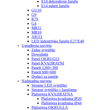
E14 dekorativne žarulje
E14 paketi žarulja
GU10
G9
R7S
G4
MR11
MR16
AR111
LED industrijska žarulja E27/E40
Ugradbena rasvjeta
Zidne svjetiljke
Downlight
Panel OKRUGLI
Panel KVADRATNI
Paneli 1200×300
Paneli 600×600
Dodaci za panele
Nadgradna rasvjeta
Stropne LED svjetiljke
Stropne svjetiljke s žaruljama
Plafonjera KVADRATNA
Plafonjera kvadratna IP20
Plafonjera kvadratna IP44
Plafonjera OKRUGLA