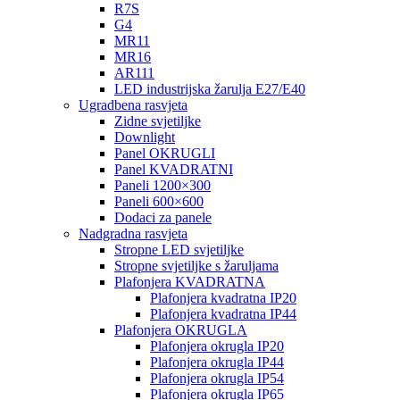
R7S
G4
MR11
MR16
AR111
LED industrijska žarulja E27/E40
Ugradbena rasvjeta
Zidne svjetiljke
Downlight
Panel OKRUGLI
Panel KVADRATNI
Paneli 1200×300
Paneli 600×600
Dodaci za panele
Nadgradna rasvjeta
Stropne LED svjetiljke
Stropne svjetiljke s žaruljama
Plafonjera KVADRATNA
Plafonjera kvadratna IP20
Plafonjera kvadratna IP44
Plafonjera OKRUGLA
Plafonjera okrugla IP20
Plafonjera okrugla IP44
Plafonjera okrugla IP54
Plafonjera okrugla IP65