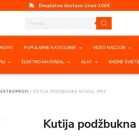
Besplatna dostava iznad 100€
NOVO
POPULARNE KATEGORIJE
VIDEO NADZOR
ILI
ELEKTRO MATERIJAL
ALAT
RADNE SVJETI
LEKTROPROFI
/ KUTIJA PODŽBUKNA MODUL PM3
Kutija podžbukn