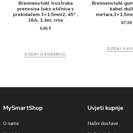
Brennenstuhl trostruka
Brennenstuhl gumi
prenosiva šuko utičnica s
kabel duž
prekidačem 3×1,5mm2, 45º ,
metara,3×1,5mm2
16A, 1,4m, crna
67,38
6,65
€
DODAJ U K
DODAJ U KOŠARICU
MySmartShop
Uvjeti kupnje
O nama
Načini dostave