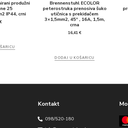
rani produžni
Brennenstuhl ECOLOR
ine 25
peterostruka prenosiva šuko
pr
 IP44, crni
utičnica s prekidačem
3×1,5mm2, 45º , 16A, 1,5m,
€
crna
16,41
€
OŠARICU
DODAJ U KOŠARICU
Kontakt
Mog
098/520-180