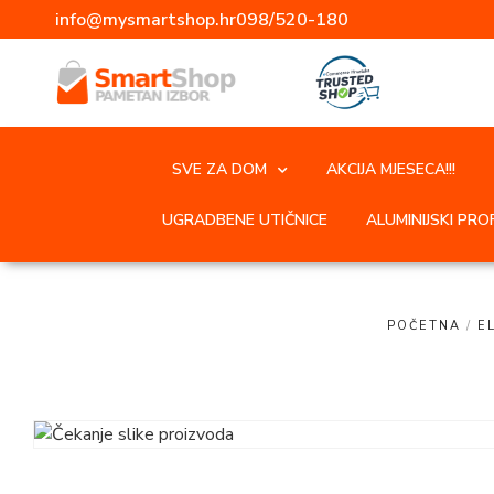
info@mysmartshop.hr
098/520-180
SVE ZA DOM
AKCIJA MJESECA!!!
UGRADBENE UTIČNICE
ALUMINIJSKI PROF
POČETNA
/
E