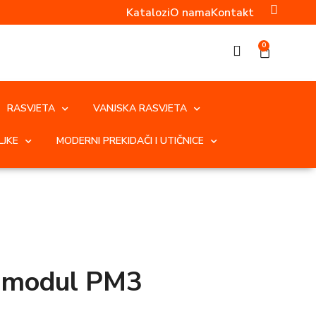
Katalozi
O nama
Kontakt
0
RASVJETA
VANJSKA RASVJETA
LJKE
MODERNI PREKIDAČI I UTIČNICE
a modul PM3