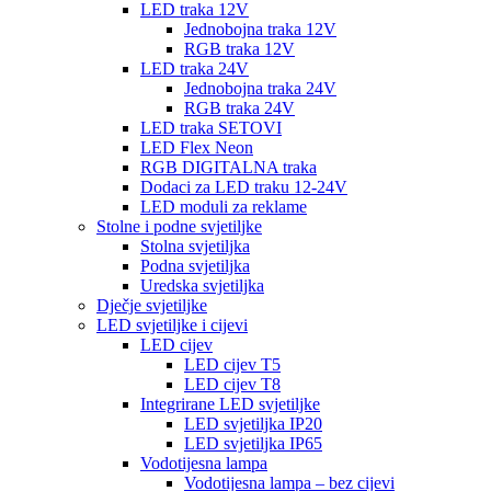
LED traka 12V
Jednobojna traka 12V
RGB traka 12V
LED traka 24V
Jednobojna traka 24V
RGB traka 24V
LED traka SETOVI
LED Flex Neon
RGB DIGITALNA traka
Dodaci za LED traku 12-24V
LED moduli za reklame
Stolne i podne svjetiljke
Stolna svjetiljka
Podna svjetiljka
Uredska svjetiljka
Dječje svjetiljke
LED svjetiljke i cijevi
LED cijev
LED cijev T5
LED cijev T8
Integrirane LED svjetiljke
LED svjetiljka IP20
LED svjetiljka IP65
Vodotijesna lampa
Vodotijesna lampa – bez cijevi