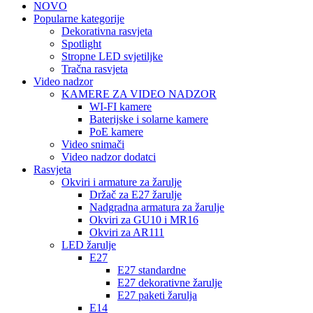
NOVO
Popularne kategorije
Dekorativna rasvjeta
Spotlight
Stropne LED svjetiljke
Tračna rasvjeta
Video nadzor
KAMERE ZA VIDEO NADZOR
WI-FI kamere
Baterijske i solarne kamere
PoE kamere
Video snimači
Video nadzor dodatci
Rasvjeta
Okviri i armature za žarulje
Držač za E27 žarulje
Nadgradna armatura za žarulje
Okviri za GU10 i MR16
Okviri za AR111
LED žarulje
E27
E27 standardne
E27 dekorativne žarulje
E27 paketi žarulja
E14