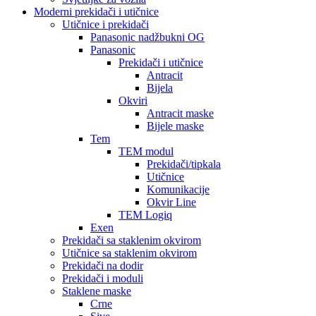
Moderni prekidači i utičnice
Utičnice i prekidači
Panasonic nadžbukni OG
Panasonic
Prekidači i utičnice
Antracit
Bijela
Okviri
Antracit maske
Bijele maske
Tem
TEM modul
Prekidači/tipkala
Utičnice
Komunikacije
Okvir Line
TEM Logiq
Exen
Prekidači sa staklenim okvirom
Utičnice sa staklenim okvirom
Prekidači na dodir
Prekidači i moduli
Staklene maske
Crne