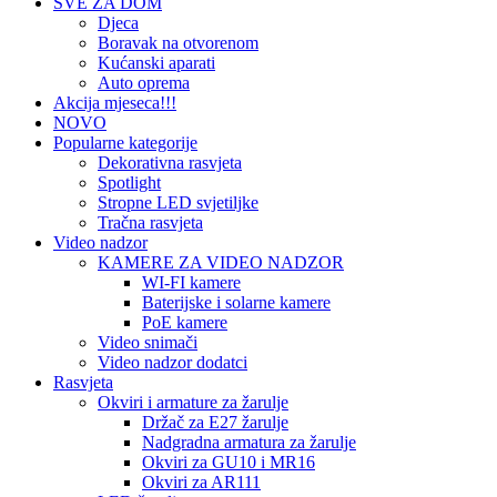
SVE ZA DOM
Djeca
Boravak na otvorenom
Kućanski aparati
Auto oprema
Akcija mjeseca!!!
NOVO
Popularne kategorije
Dekorativna rasvjeta
Spotlight
Stropne LED svjetiljke
Tračna rasvjeta
Video nadzor
KAMERE ZA VIDEO NADZOR
WI-FI kamere
Baterijske i solarne kamere
PoE kamere
Video snimači
Video nadzor dodatci
Rasvjeta
Okviri i armature za žarulje
Držač za E27 žarulje
Nadgradna armatura za žarulje
Okviri za GU10 i MR16
Okviri za AR111