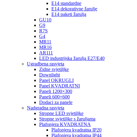
E14 standardne
E14 dekorativne žarulje
E14 paketi žarulja
GU10
G9
R7S
G4
MR11
MR16
AR111
LED industrijska žarulja E27/E40
Ugradbena rasvjeta
Zidne svjetiljke
Downlight
Panel OKRUGLI
Panel KVADRATNI
Paneli 1200×300
Paneli 600×600
Dodaci za panele
Nadgradna rasvjeta
Stropne LED svjetiljke
Stropne svjetiljke s žaruljama
Plafonjera KVADRATNA
Plafonjera kvadratna IP20
Plafonjera kvadratna IP44