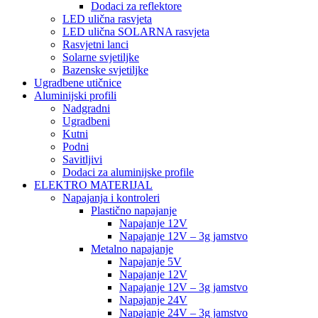
Dodaci za reflektore
LED ulična rasvjeta
LED ulična SOLARNA rasvjeta
Rasvjetni lanci
Solarne svjetiljke
Bazenske svjetiljke
Ugradbene utičnice
Aluminijski profili
Nadgradni
Ugradbeni
Kutni
Podni
Savitljivi
Dodaci za aluminijske profile
ELEKTRO MATERIJAL
Napajanja i kontroleri
Plastično napajanje
Napajanje 12V
Napajanje 12V – 3g jamstvo
Metalno napajanje
Napajanje 5V
Napajanje 12V
Napajanje 12V – 3g jamstvo
Napajanje 24V
Napajanje 24V – 3g jamstvo