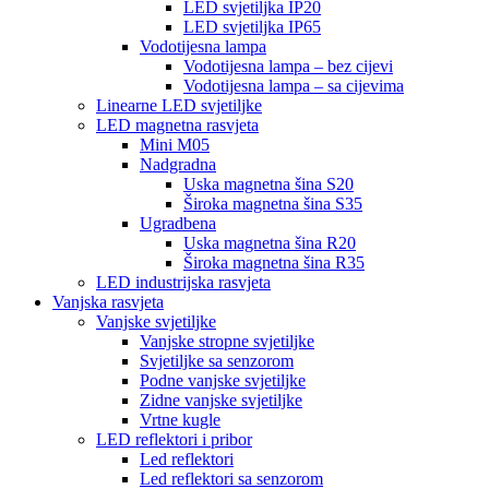
LED svjetiljka IP20
LED svjetiljka IP65
Vodotijesna lampa
Vodotijesna lampa – bez cijevi
Vodotijesna lampa – sa cijevima
Linearne LED svjetiljke
LED magnetna rasvjeta
Mini M05
Nadgradna
Uska magnetna šina S20
Široka magnetna šina S35
Ugradbena
Uska magnetna šina R20
Široka magnetna šina R35
LED industrijska rasvjeta
Vanjska rasvjeta
Vanjske svjetiljke
Vanjske stropne svjetiljke
Svjetiljke sa senzorom
Podne vanjske svjetiljke
Zidne vanjske svjetiljke
Vrtne kugle
LED reflektori i pribor
Led reflektori
Led reflektori sa senzorom