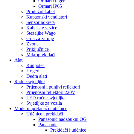
Ormari Hager
Ormari IP65
Produžni kabel
Kupaonski ventilatori
Senzor pokreta
Kabelske vezice
Stezaljke Wago
Grla za žarulje
Zvona
Priključnice
Mikroprekidači
Alat
Runpotec
Hogert
Dedra alati
Radne svjetiljke
Prijenosni i punjivi reflektori
Prijenosni reflektori 220V
LED ručne svjetiljke
Svjetiljke za vozila
Moderni prekidači i utičnice
Utičnice i prekidači
Panasonic nadžbukni OG
Panasonic
Prekidači i utičnice