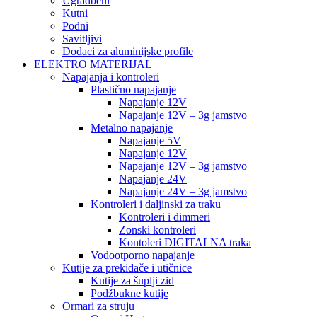
Ugradbeni
Kutni
Podni
Savitljivi
Dodaci za aluminijske profile
ELEKTRO MATERIJAL
Napajanja i kontroleri
Plastično napajanje
Napajanje 12V
Napajanje 12V – 3g jamstvo
Metalno napajanje
Napajanje 5V
Napajanje 12V
Napajanje 12V – 3g jamstvo
Napajanje 24V
Napajanje 24V – 3g jamstvo
Kontroleri i daljinski za traku
Kontroleri i dimmeri
Zonski kontroleri
Kontoleri DIGITALNA traka
Vodootporno napajanje
Kutije za prekidače i utičnice
Kutije za šuplji zid
Podžbukne kutije
Ormari za struju