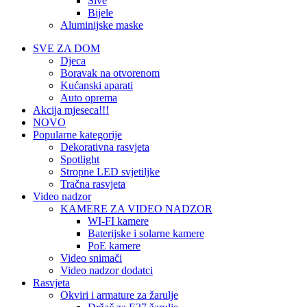
Sive
Bijele
Aluminijske maske
SVE ZA DOM
Djeca
Boravak na otvorenom
Kućanski aparati
Auto oprema
Akcija mjeseca!!!
NOVO
Popularne kategorije
Dekorativna rasvjeta
Spotlight
Stropne LED svjetiljke
Tračna rasvjeta
Video nadzor
KAMERE ZA VIDEO NADZOR
WI-FI kamere
Baterijske i solarne kamere
PoE kamere
Video snimači
Video nadzor dodatci
Rasvjeta
Okviri i armature za žarulje