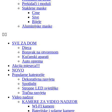
Prekidači i moduli
Staklene maske
Crne
Sive
Bijele
Aluminijske maske
SVE ZA DOM
Djeca
Boravak na otvorenom
Kućanski aparati
Auto oprema
Akcija mjeseca!!!
NOVO
Popularne kategorije
Dekorativna rasvjeta
Spotlight
Stropne LED svjetiljke
Tračna rasvjeta
Video nadzor
KAMERE ZA VIDEO NADZOR
WI-FI kamere
Baterijske i solarne kamere