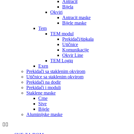
Antracit
Bijela
Okviri
Antracit maske
Bijele maske
Tem
TEM modul
Prekidači/tipkala
Utičnice
Komunikacije
Okvir Line
TEM Logiq
Exen
Prekidači sa staklenim okvirom
Utičnice sa staklenim okvirom
Prekidači na dodir
Prekidači i moduli
Staklene maske
Crne
Sive
Bijele
Aluminijske maske