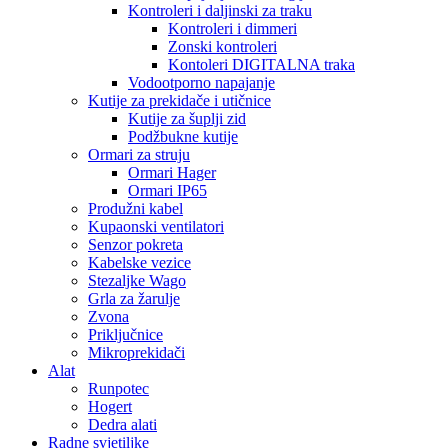
Kontroleri i daljinski za traku
Kontroleri i dimmeri
Zonski kontroleri
Kontoleri DIGITALNA traka
Vodootporno napajanje
Kutije za prekidače i utičnice
Kutije za šuplji zid
Podžbukne kutije
Ormari za struju
Ormari Hager
Ormari IP65
Produžni kabel
Kupaonski ventilatori
Senzor pokreta
Kabelske vezice
Stezaljke Wago
Grla za žarulje
Zvona
Priključnice
Mikroprekidači
Alat
Runpotec
Hogert
Dedra alati
Radne svjetiljke