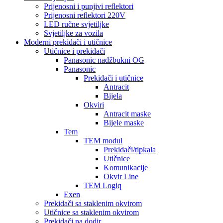
Prijenosni i punjivi reflektori
Prijenosni reflektori 220V
LED ručne svjetiljke
Svjetiljke za vozila
Moderni prekidači i utičnice
Utičnice i prekidači
Panasonic nadžbukni OG
Panasonic
Prekidači i utičnice
Antracit
Bijela
Okviri
Antracit maske
Bijele maske
Tem
TEM modul
Prekidači/tipkala
Utičnice
Komunikacije
Okvir Line
TEM Logiq
Exen
Prekidači sa staklenim okvirom
Utičnice sa staklenim okvirom
Prekidači na dodir