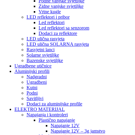
Podne vanjske svjetiljke
Zidne vanjske svjetiljke
Vrtne kugle
LED reflektori i pribor
Led reflektori
Led reflektori sa senzorom
Dodaci za reflektore
LED ulična rasvjeta
LED ulična SOLARNA rasvjeta
Rasvjetni lanci
Solarne svjetiljke
Bazenske svjetiljke
Ugradbene utičnice
Aluminijski profili
Nadgradni
Ugradbeni
Kutni
Podni
Savitljivi
Dodaci za aluminijske profile
ELEKTRO MATERIJAL
Napajanja i kontroleri
Plastično napajanje
Napajanje 12V
Napajanje 12V – 3g jamstvo