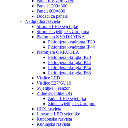
Panel KVADRATNI
Paneli 1200×300
Paneli 600×600
Dodaci za panele
Nadgradna rasvjeta
Stropne LED svjetiljke
Stropne svjetiljke s žaruljama
Plafonjera KVADRATNA
Plafonjera kvadratna IP20
Plafonjera kvadratna IP44
Plafonjera OKRUGLA
Plafonjera okrugla IP20
Plafonjera okrugla IP44
Plafonjera okrugla IP54
Plafonjera okrugla IP65
Visilice LED
Visilice E27/GU10
Svjetiljke – senzor
Zidne svjetiljke OG
Zidna LED svjetiljka
Zidna svjetiljka s žaruljom
HEX rasvjeta
Linearne LED svjetiljke
Kupaonska rasvjeta
Kuhinjska rasvjeta