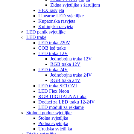
Zidna svjetiljka s žaruljom
HEX rasvjeta
Linearne LED svjetiljke
Kupaonska rasvjeta
Kuhinjska rasvjeta
LED panik svjetiljke
LED trake
LED traka 220V
COB led trake
LED traka 12V
Jednobojna traka 12V
RGB traka 12V
LED traka 24V
Jednobojna traka 24V
RGB traka 24V
LED traka SETOVI
LED Flex Neon
RGB DIGITALNA traka
Dodaci za LED traku 12-24V
LED moduli za reklame
Stolne i podne svjetiljke
Stolna svjetiljka
Podna svjetiljka
Uredska svjetiljka