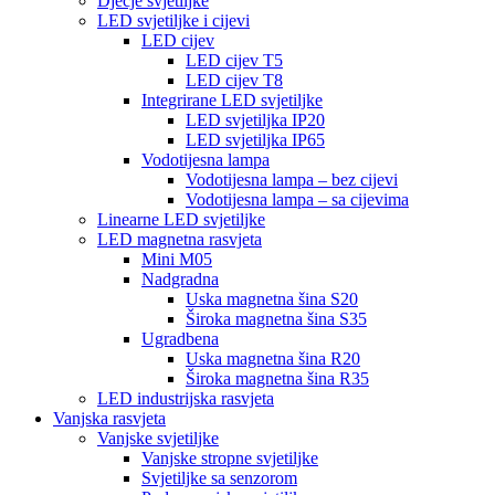
Dječje svjetiljke
LED svjetiljke i cijevi
LED cijev
LED cijev T5
LED cijev T8
Integrirane LED svjetiljke
LED svjetiljka IP20
LED svjetiljka IP65
Vodotijesna lampa
Vodotijesna lampa – bez cijevi
Vodotijesna lampa – sa cijevima
Linearne LED svjetiljke
LED magnetna rasvjeta
Mini M05
Nadgradna
Uska magnetna šina S20
Široka magnetna šina S35
Ugradbena
Uska magnetna šina R20
Široka magnetna šina R35
LED industrijska rasvjeta
Vanjska rasvjeta
Vanjske svjetiljke
Vanjske stropne svjetiljke
Svjetiljke sa senzorom