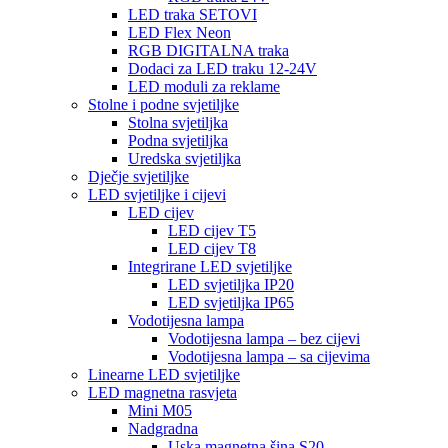
LED traka SETOVI
LED Flex Neon
RGB DIGITALNA traka
Dodaci za LED traku 12-24V
LED moduli za reklame
Stolne i podne svjetiljke
Stolna svjetiljka
Podna svjetiljka
Uredska svjetiljka
Dječje svjetiljke
LED svjetiljke i cijevi
LED cijev
LED cijev T5
LED cijev T8
Integrirane LED svjetiljke
LED svjetiljka IP20
LED svjetiljka IP65
Vodotijesna lampa
Vodotijesna lampa – bez cijevi
Vodotijesna lampa – sa cijevima
Linearne LED svjetiljke
LED magnetna rasvjeta
Mini M05
Nadgradna
Uska magnetna šina S20