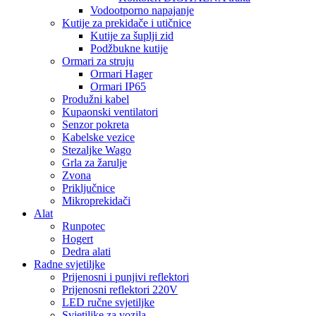
Vodootporno napajanje
Kutije za prekidače i utičnice
Kutije za šuplji zid
Podžbukne kutije
Ormari za struju
Ormari Hager
Ormari IP65
Produžni kabel
Kupaonski ventilatori
Senzor pokreta
Kabelske vezice
Stezaljke Wago
Grla za žarulje
Zvona
Priključnice
Mikroprekidači
Alat
Runpotec
Hogert
Dedra alati
Radne svjetiljke
Prijenosni i punjivi reflektori
Prijenosni reflektori 220V
LED ručne svjetiljke
Svjetiljke za vozila