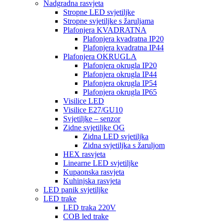
Nadgradna rasvjeta
Stropne LED svjetiljke
Stropne svjetiljke s žaruljama
Plafonjera KVADRATNA
Plafonjera kvadratna IP20
Plafonjera kvadratna IP44
Plafonjera OKRUGLA
Plafonjera okrugla IP20
Plafonjera okrugla IP44
Plafonjera okrugla IP54
Plafonjera okrugla IP65
Visilice LED
Visilice E27/GU10
Svjetiljke – senzor
Zidne svjetiljke OG
Zidna LED svjetiljka
Zidna svjetiljka s žaruljom
HEX rasvjeta
Linearne LED svjetiljke
Kupaonska rasvjeta
Kuhinjska rasvjeta
LED panik svjetiljke
LED trake
LED traka 220V
COB led trake