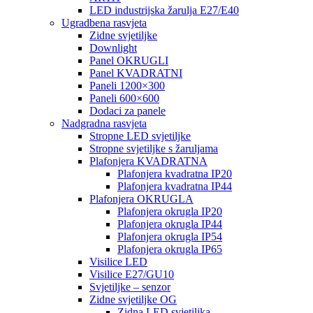
LED industrijska žarulja E27/E40
Ugradbena rasvjeta
Zidne svjetiljke
Downlight
Panel OKRUGLI
Panel KVADRATNI
Paneli 1200×300
Paneli 600×600
Dodaci za panele
Nadgradna rasvjeta
Stropne LED svjetiljke
Stropne svjetiljke s žaruljama
Plafonjera KVADRATNA
Plafonjera kvadratna IP20
Plafonjera kvadratna IP44
Plafonjera OKRUGLA
Plafonjera okrugla IP20
Plafonjera okrugla IP44
Plafonjera okrugla IP54
Plafonjera okrugla IP65
Visilice LED
Visilice E27/GU10
Svjetiljke – senzor
Zidne svjetiljke OG
Zidna LED svjetiljka