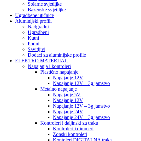
Solarne svjetiljke
Bazenske svjetiljke
Ugradbene utičnice
Aluminijski profili
Nadgradni
Ugradbeni
Kutni
Podni
Savitljivi
Dodaci za aluminijske profile
ELEKTRO MATERIJAL
Napajanja i kontroleri
Plastično napajanje
Napajanje 12V
Napajanje 12V – 3g jamstvo
Metalno napajanje
Napajanje 5V
Napajanje 12V
Napajanje 12V – 3g jamstvo
Napajanje 24V
Napajanje 24V – 3g jamstvo
Kontroleri i daljinski za traku
Kontroleri i dimmeri
Zonski kontroleri
Kontoleri DIGITALNA traka