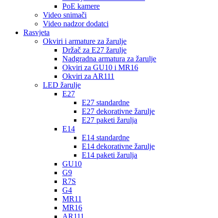
PoE kamere
Video snimači
Video nadzor dodatci
Rasvjeta
Okviri i armature za žarulje
Držač za E27 žarulje
Nadgradna armatura za žarulje
Okviri za GU10 i MR16
Okviri za AR111
LED žarulje
E27
E27 standardne
E27 dekorativne žarulje
E27 paketi žarulja
E14
E14 standardne
E14 dekorativne žarulje
E14 paketi žarulja
GU10
G9
R7S
G4
MR11
MR16
AR111