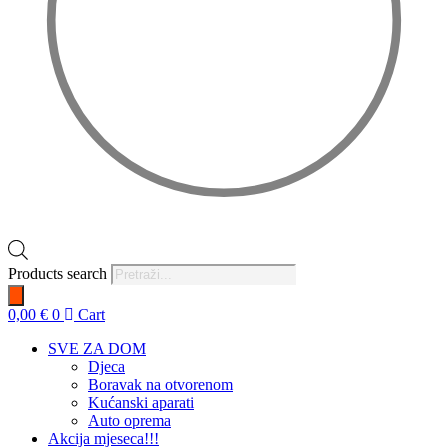
Products search
0,00
€
0
Cart
SVE ZA DOM
Djeca
Boravak na otvorenom
Kućanski aparati
Auto oprema
Akcija mjeseca!!!