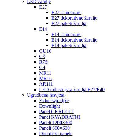
LED žarulje
E27
E27 standardne
E27 dekorativne žarulje
E27 paketi žarulja
E14
E14 standardne
E14 dekorativne žarulje
E14 paketi žarulja
GU10
G9
R7S
G4
MR11
MR16
AR111
LED industrijska žarulja E27/E40
Ugradbena rasvjeta
Zidne svjetiljke
Downlight
Panel OKRUGLI
Panel KVADRATNI
Paneli 1200×300
Paneli 600×600
Dodaci za panele