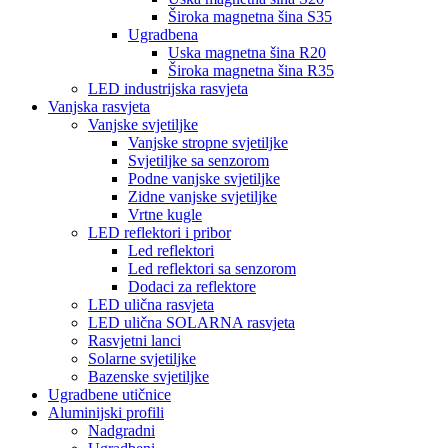
Široka magnetna šina S35
Ugradbena
Uska magnetna šina R20
Široka magnetna šina R35
LED industrijska rasvjeta
Vanjska rasvjeta
Vanjske svjetiljke
Vanjske stropne svjetiljke
Svjetiljke sa senzorom
Podne vanjske svjetiljke
Zidne vanjske svjetiljke
Vrtne kugle
LED reflektori i pribor
Led reflektori
Led reflektori sa senzorom
Dodaci za reflektore
LED ulična rasvjeta
LED ulična SOLARNA rasvjeta
Rasvjetni lanci
Solarne svjetiljke
Bazenske svjetiljke
Ugradbene utičnice
Aluminijski profili
Nadgradni