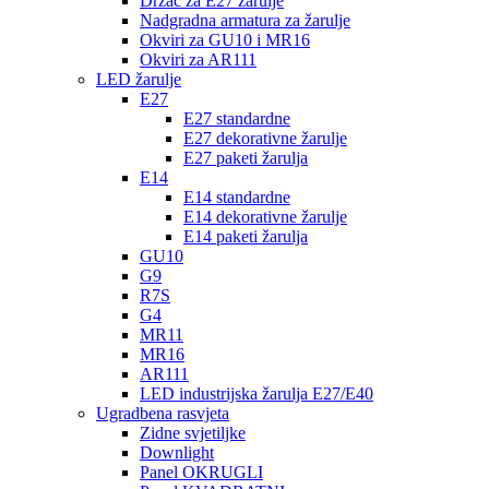
Držač za E27 žarulje
Nadgradna armatura za žarulje
Okviri za GU10 i MR16
Okviri za AR111
LED žarulje
E27
E27 standardne
E27 dekorativne žarulje
E27 paketi žarulja
E14
E14 standardne
E14 dekorativne žarulje
E14 paketi žarulja
GU10
G9
R7S
G4
MR11
MR16
AR111
LED industrijska žarulja E27/E40
Ugradbena rasvjeta
Zidne svjetiljke
Downlight
Panel OKRUGLI