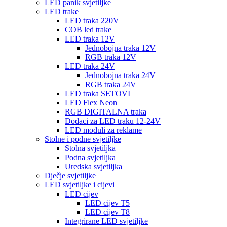
LED panik svjetiljke
LED trake
LED traka 220V
COB led trake
LED traka 12V
Jednobojna traka 12V
RGB traka 12V
LED traka 24V
Jednobojna traka 24V
RGB traka 24V
LED traka SETOVI
LED Flex Neon
RGB DIGITALNA traka
Dodaci za LED traku 12-24V
LED moduli za reklame
Stolne i podne svjetiljke
Stolna svjetiljka
Podna svjetiljka
Uredska svjetiljka
Dječje svjetiljke
LED svjetiljke i cijevi
LED cijev
LED cijev T5
LED cijev T8
Integrirane LED svjetiljke