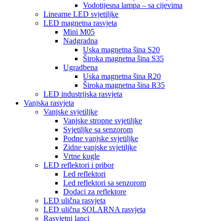
Vodotijesna lampa – sa cijevima
Linearne LED svjetiljke
LED magnetna rasvjeta
Mini M05
Nadgradna
Uska magnetna šina S20
Široka magnetna šina S35
Ugradbena
Uska magnetna šina R20
Široka magnetna šina R35
LED industrijska rasvjeta
Vanjska rasvjeta
Vanjske svjetiljke
Vanjske stropne svjetiljke
Svjetiljke sa senzorom
Podne vanjske svjetiljke
Zidne vanjske svjetiljke
Vrtne kugle
LED reflektori i pribor
Led reflektori
Led reflektori sa senzorom
Dodaci za reflektore
LED ulična rasvjeta
LED ulična SOLARNA rasvjeta
Rasvjetni lanci