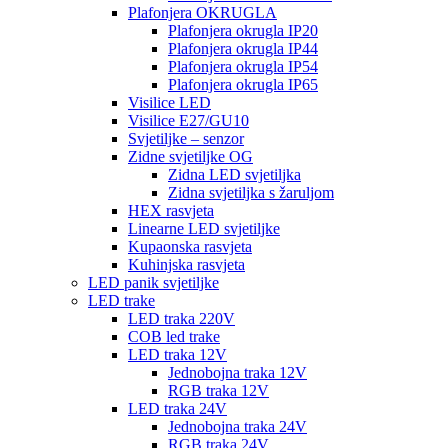
Plafonjera OKRUGLA
Plafonjera okrugla IP20
Plafonjera okrugla IP44
Plafonjera okrugla IP54
Plafonjera okrugla IP65
Visilice LED
Visilice E27/GU10
Svjetiljke – senzor
Zidne svjetiljke OG
Zidna LED svjetiljka
Zidna svjetiljka s žaruljom
HEX rasvjeta
Linearne LED svjetiljke
Kupaonska rasvjeta
Kuhinjska rasvjeta
LED panik svjetiljke
LED trake
LED traka 220V
COB led trake
LED traka 12V
Jednobojna traka 12V
RGB traka 12V
LED traka 24V
Jednobojna traka 24V
RGB traka 24V