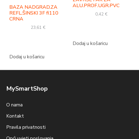
ALU.PROF.UGR.PVC
BAZA NADGRAD.ZA
REFL.ŠINSKI 3F fi110
0,42
€
CRNA
23,61
€
Dodaj u košaricu
Dodaj u košaricu
MySmartShop
O nama
Kontakt
Pravila privatnosti
Opći uvjeti poslovanja