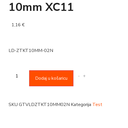
10mm XC11
1,16
€
LD-ZTKT10MM-02N
-
+
Dodaj u košaricu
SKU
GTVLDZTKT10MM02N
Kategorija
Test