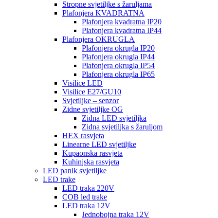
Stropne svjetiljke s žaruljama
Plafonjera KVADRATNA
Plafonjera kvadratna IP20
Plafonjera kvadratna IP44
Plafonjera OKRUGLA
Plafonjera okrugla IP20
Plafonjera okrugla IP44
Plafonjera okrugla IP54
Plafonjera okrugla IP65
Visilice LED
Visilice E27/GU10
Svjetiljke – senzor
Zidne svjetiljke OG
Zidna LED svjetiljka
Zidna svjetiljka s žaruljom
HEX rasvjeta
Linearne LED svjetiljke
Kupaonska rasvjeta
Kuhinjska rasvjeta
LED panik svjetiljke
LED trake
LED traka 220V
COB led trake
LED traka 12V
Jednobojna traka 12V