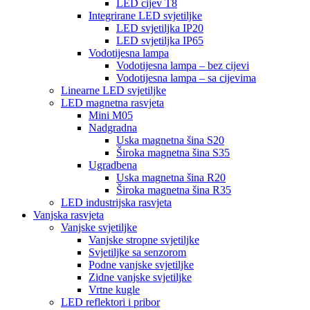
LED cijev T8
Integrirane LED svjetiljke
LED svjetiljka IP20
LED svjetiljka IP65
Vodotijesna lampa
Vodotijesna lampa – bez cijevi
Vodotijesna lampa – sa cijevima
Linearne LED svjetiljke
LED magnetna rasvjeta
Mini M05
Nadgradna
Uska magnetna šina S20
Široka magnetna šina S35
Ugradbena
Uska magnetna šina R20
Široka magnetna šina R35
LED industrijska rasvjeta
Vanjska rasvjeta
Vanjske svjetiljke
Vanjske stropne svjetiljke
Svjetiljke sa senzorom
Podne vanjske svjetiljke
Zidne vanjske svjetiljke
Vrtne kugle
LED reflektori i pribor