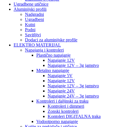
Ugradbene utičnice
Aluminijski profili
Nadgradni
Ugradbeni
Kutni
Podni
Savitljivi
Dodaci za aluminijske profile
ELEKTRO MATERIJAL
Napajanja i kontroleri
Plastično napajanje
Napajanje 12V
Napajanje 12V – 3g jamstvo
Metalno napajanje
Napajanje 5V
Napajanje 12V
Napajanje 12V – 3g jamstvo
Napajanje 24V
Napajanje 24V – 3g jamstvo
Kontroleri i daljinski za traku
Kontroleri i dimmeri
Zonski kontroleri
Kontoleri DIGITALNA traka
Vodootporno napajanje
Kutije za prekidače i utičnice