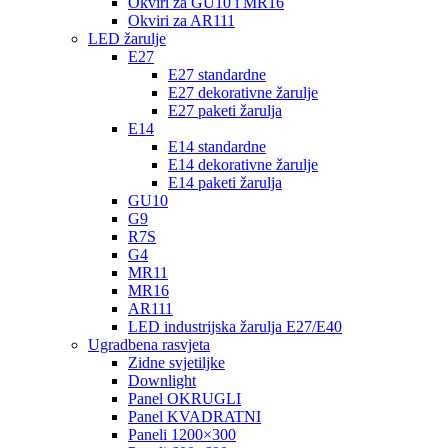
Okviri za GU10 i MR16
Okviri za AR111
LED žarulje
E27
E27 standardne
E27 dekorativne žarulje
E27 paketi žarulja
E14
E14 standardne
E14 dekorativne žarulje
E14 paketi žarulja
GU10
G9
R7S
G4
MR11
MR16
AR111
LED industrijska žarulja E27/E40
Ugradbena rasvjeta
Zidne svjetiljke
Downlight
Panel OKRUGLI
Panel KVADRATNI
Paneli 1200×300