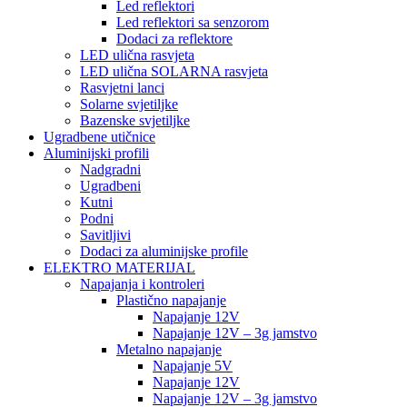
Led reflektori
Led reflektori sa senzorom
Dodaci za reflektore
LED ulična rasvjeta
LED ulična SOLARNA rasvjeta
Rasvjetni lanci
Solarne svjetiljke
Bazenske svjetiljke
Ugradbene utičnice
Aluminijski profili
Nadgradni
Ugradbeni
Kutni
Podni
Savitljivi
Dodaci za aluminijske profile
ELEKTRO MATERIJAL
Napajanja i kontroleri
Plastično napajanje
Napajanje 12V
Napajanje 12V – 3g jamstvo
Metalno napajanje
Napajanje 5V
Napajanje 12V
Napajanje 12V – 3g jamstvo