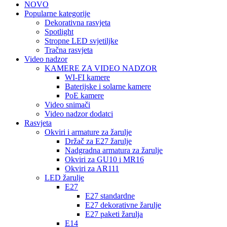
NOVO
Popularne kategorije
Dekorativna rasvjeta
Spotlight
Stropne LED svjetiljke
Tračna rasvjeta
Video nadzor
KAMERE ZA VIDEO NADZOR
WI-FI kamere
Baterijske i solarne kamere
PoE kamere
Video snimači
Video nadzor dodatci
Rasvjeta
Okviri i armature za žarulje
Držač za E27 žarulje
Nadgradna armatura za žarulje
Okviri za GU10 i MR16
Okviri za AR111
LED žarulje
E27
E27 standardne
E27 dekorativne žarulje
E27 paketi žarulja
E14