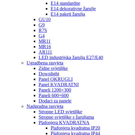
E14 standardne
E14 dekorativne žarulje
E14 paketi žarulja
GU10
G9
R7S
G4
MR11
MR16
AR111
LED industrijska žarulja E27/E40
Ugradbena rasvjeta
Zidne svjetiljke
Downlight
Panel OKRUGLI
Panel KVADRATNI
Paneli 1200×300
Paneli 600×600
Dodaci za panele
Nadgradna rasvjeta
Stropne LED svjetiljke
Stropne svjetiljke s žaruljama
Plafonjera KVADRATNA
Plafonjera kvadratna IP20
Plafonjera kvadratna IP44