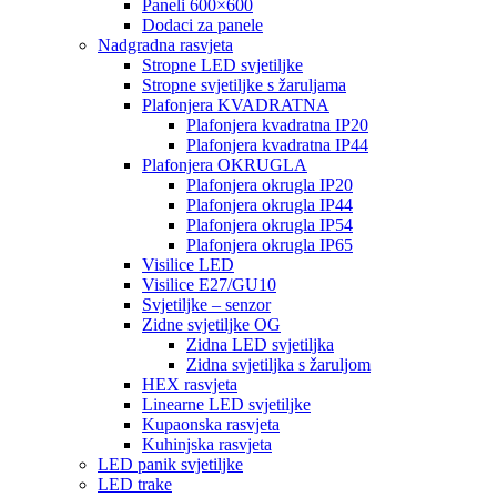
Paneli 600×600
Dodaci za panele
Nadgradna rasvjeta
Stropne LED svjetiljke
Stropne svjetiljke s žaruljama
Plafonjera KVADRATNA
Plafonjera kvadratna IP20
Plafonjera kvadratna IP44
Plafonjera OKRUGLA
Plafonjera okrugla IP20
Plafonjera okrugla IP44
Plafonjera okrugla IP54
Plafonjera okrugla IP65
Visilice LED
Visilice E27/GU10
Svjetiljke – senzor
Zidne svjetiljke OG
Zidna LED svjetiljka
Zidna svjetiljka s žaruljom
HEX rasvjeta
Linearne LED svjetiljke
Kupaonska rasvjeta
Kuhinjska rasvjeta
LED panik svjetiljke
LED trake