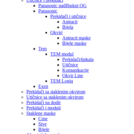
Utičnice i prekidači
Panasonic nadžbukni OG
Panasonic
Prekidači i utičnice
Antracit
Bijela
Okviri
Antracit maske
Bijele maske
Tem
TEM modul
Prekidači/tipkala
Utičnice
Komunikacije
Okvir Line
TEM Logiq
Exen
Prekidači sa staklenim okvirom
Utičnice sa staklenim okvirom
Prekidači na dodir
Prekidači i moduli
Staklene maske
Crne
Sive
Bijele