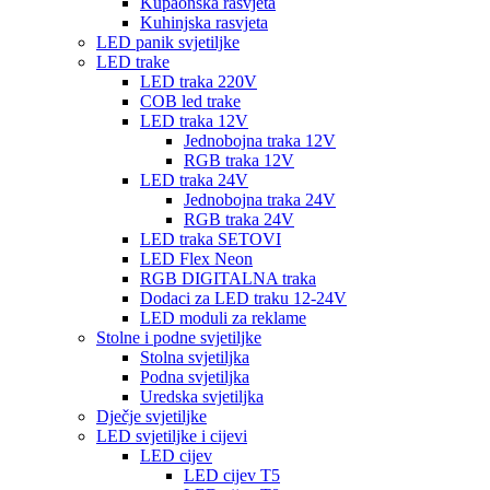
Kupaonska rasvjeta
Kuhinjska rasvjeta
LED panik svjetiljke
LED trake
LED traka 220V
COB led trake
LED traka 12V
Jednobojna traka 12V
RGB traka 12V
LED traka 24V
Jednobojna traka 24V
RGB traka 24V
LED traka SETOVI
LED Flex Neon
RGB DIGITALNA traka
Dodaci za LED traku 12-24V
LED moduli za reklame
Stolne i podne svjetiljke
Stolna svjetiljka
Podna svjetiljka
Uredska svjetiljka
Dječje svjetiljke
LED svjetiljke i cijevi
LED cijev
LED cijev T5