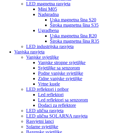
LED magnetna rasvjeta
Mini M05
Nadgradna
Uska magnetna šina S20
Široka magnetna šina S35
Ugradbena
Uska magnetna šina R20
Široka magnetna šina R35
LED industrijska rasvjeta
Vanjska rasvjeta
Vanjske svjetiljke
Vanjske stropne svjetiljke
Svjetiljke sa senzorom
Podne vanjske svjetiljke
Zidne vanjske svjetiljke
Vrtne kugle
LED reflektori i pribor
Led reflektori
Led reflektori sa senzorom
Dodaci za reflektore
LED ulična rasvjeta
LED ulična SOLARNA rasvjeta
Rasvjetni lanci
Solarne svjetiljke
Bazenske svjetiljke