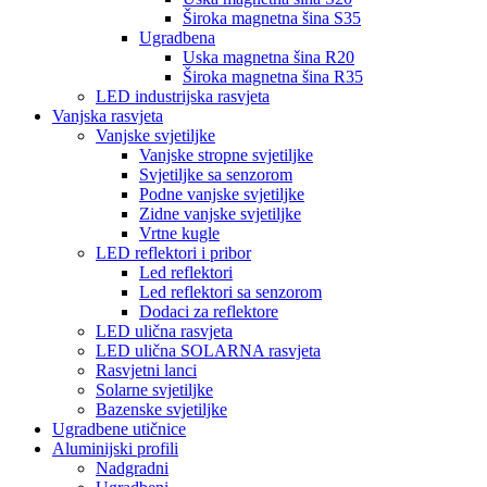
Široka magnetna šina S35
Ugradbena
Uska magnetna šina R20
Široka magnetna šina R35
LED industrijska rasvjeta
Vanjska rasvjeta
Vanjske svjetiljke
Vanjske stropne svjetiljke
Svjetiljke sa senzorom
Podne vanjske svjetiljke
Zidne vanjske svjetiljke
Vrtne kugle
LED reflektori i pribor
Led reflektori
Led reflektori sa senzorom
Dodaci za reflektore
LED ulična rasvjeta
LED ulična SOLARNA rasvjeta
Rasvjetni lanci
Solarne svjetiljke
Bazenske svjetiljke
Ugradbene utičnice
Aluminijski profili
Nadgradni