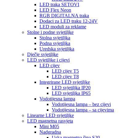
LED traka SETOVI
LED Flex Neon
RGB DIGITALNA traka
Dodaci za LED traku 12-24V
LED moduli za reklame
Stolne i podne svjetiljke
Stolna svjetiljka
Podna svjetiljka
Uredska svjetiljka
Dječje svjetiljke
LED svjetiljke i cijevi
LED cijev
LED cijev T5
LED cijev T8
Integrirane LED svjetiljke
LED svjetiljka IP20
LED svjetiljka IP65
Vodotijesna lampa
Vodotijesna lampa – bez cijevi
Vodotijesna lampa – sa cijevima
Linearne LED svjetiljke
LED magnetna rasvjeta
Mini M05
Nadgradna
Uska magnetna šina S20