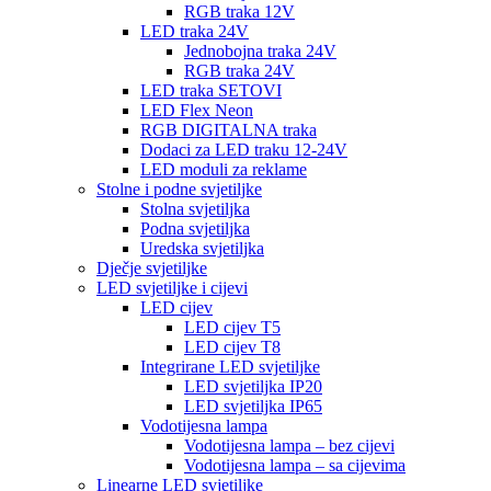
RGB traka 12V
LED traka 24V
Jednobojna traka 24V
RGB traka 24V
LED traka SETOVI
LED Flex Neon
RGB DIGITALNA traka
Dodaci za LED traku 12-24V
LED moduli za reklame
Stolne i podne svjetiljke
Stolna svjetiljka
Podna svjetiljka
Uredska svjetiljka
Dječje svjetiljke
LED svjetiljke i cijevi
LED cijev
LED cijev T5
LED cijev T8
Integrirane LED svjetiljke
LED svjetiljka IP20
LED svjetiljka IP65
Vodotijesna lampa
Vodotijesna lampa – bez cijevi
Vodotijesna lampa – sa cijevima
Linearne LED svjetiljke