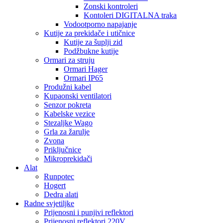
Zonski kontroleri
Kontoleri DIGITALNA traka
Vodootporno napajanje
Kutije za prekidače i utičnice
Kutije za šuplji zid
Podžbukne kutije
Ormari za struju
Ormari Hager
Ormari IP65
Produžni kabel
Kupaonski ventilatori
Senzor pokreta
Kabelske vezice
Stezaljke Wago
Grla za žarulje
Zvona
Priključnice
Mikroprekidači
Alat
Runpotec
Hogert
Dedra alati
Radne svjetiljke
Prijenosni i punjivi reflektori
Prijenosni reflektori 220V