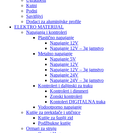
Ugradbeni
Kutni
Podni
Savitljivi
Dodaci za aluminijske profile
ELEKTRO MATERIJAL
Napajanja i kontroleri
Plastično napajanje
Napajanje 12V
Napajanje 12V – 3g jamstvo
Metalno napajanje
Napajanje 5V
Napajanje 12V
Napajanje 12V – 3g jamstvo
Napajanje 24V
Napajanje 24V – 3g jamstvo
Kontroleri i daljinski za traku
Kontroleri i dimmeri
Zonski kontroleri
Kontoleri DIGITALNA traka
Vodootporno napajanje
Kutije za prekidače i utičnice
Kutije za šuplji zid
Podžbukne kutije
Ormari za struju