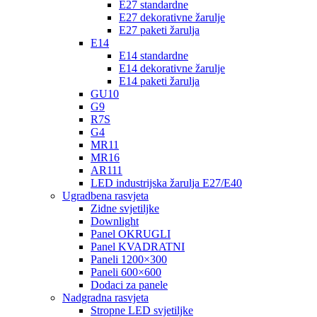
E27 standardne
E27 dekorativne žarulje
E27 paketi žarulja
E14
E14 standardne
E14 dekorativne žarulje
E14 paketi žarulja
GU10
G9
R7S
G4
MR11
MR16
AR111
LED industrijska žarulja E27/E40
Ugradbena rasvjeta
Zidne svjetiljke
Downlight
Panel OKRUGLI
Panel KVADRATNI
Paneli 1200×300
Paneli 600×600
Dodaci za panele
Nadgradna rasvjeta
Stropne LED svjetiljke