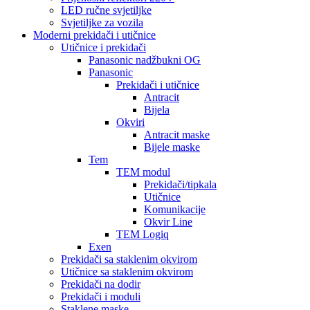
LED ručne svjetiljke
Svjetiljke za vozila
Moderni prekidači i utičnice
Utičnice i prekidači
Panasonic nadžbukni OG
Panasonic
Prekidači i utičnice
Antracit
Bijela
Okviri
Antracit maske
Bijele maske
Tem
TEM modul
Prekidači/tipkala
Utičnice
Komunikacije
Okvir Line
TEM Logiq
Exen
Prekidači sa staklenim okvirom
Utičnice sa staklenim okvirom
Prekidači na dodir
Prekidači i moduli
Staklene maske