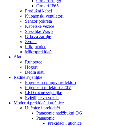
Ormari Hager
Ormari IP65
Produžni kabel
Kupaonski ventilatori
Senzor pokreta
Kabelske vezice
Stezaljke Wago
Grla za žarulje
Zvona
Priključnice
Mikroprekidači
Alat
Runpotec
Hogert
Dedra alati
Radne svjetiljke
Prijenosni i punjivi reflektori
Prijenosni reflektori 220V
LED ručne svjetiljke
Svjetiljke za vozila
Moderni prekidači i utičnice
Utičnice i prekidači
Panasonic nadžbukni OG
Panasonic
Prekidači i utičnice