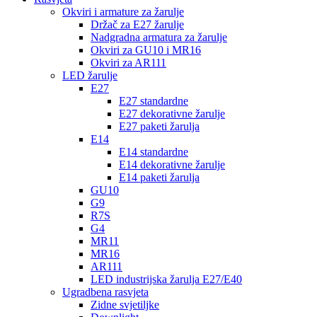
Okviri i armature za žarulje
Držač za E27 žarulje
Nadgradna armatura za žarulje
Okviri za GU10 i MR16
Okviri za AR111
LED žarulje
E27
E27 standardne
E27 dekorativne žarulje
E27 paketi žarulja
E14
E14 standardne
E14 dekorativne žarulje
E14 paketi žarulja
GU10
G9
R7S
G4
MR11
MR16
AR111
LED industrijska žarulja E27/E40
Ugradbena rasvjeta
Zidne svjetiljke