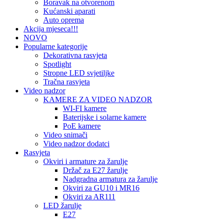
Boravak na otvorenom
Kućanski aparati
Auto oprema
Akcija mjeseca!!!
NOVO
Popularne kategorije
Dekorativna rasvjeta
Spotlight
Stropne LED svjetiljke
Tračna rasvjeta
Video nadzor
KAMERE ZA VIDEO NADZOR
WI-FI kamere
Baterijske i solarne kamere
PoE kamere
Video snimači
Video nadzor dodatci
Rasvjeta
Okviri i armature za žarulje
Držač za E27 žarulje
Nadgradna armatura za žarulje
Okviri za GU10 i MR16
Okviri za AR111
LED žarulje
E27