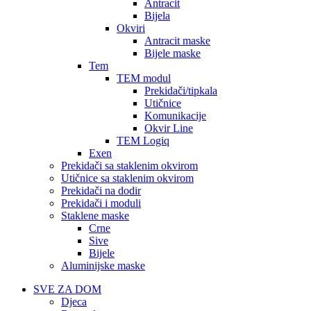
Antracit
Bijela
Okviri
Antracit maske
Bijele maske
Tem
TEM modul
Prekidači/tipkala
Utičnice
Komunikacije
Okvir Line
TEM Logiq
Exen
Prekidači sa staklenim okvirom
Utičnice sa staklenim okvirom
Prekidači na dodir
Prekidači i moduli
Staklene maske
Crne
Sive
Bijele
Aluminijske maske
SVE ZA DOM
Djeca