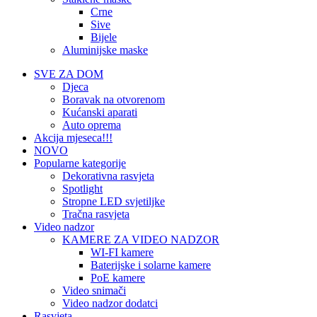
Crne
Sive
Bijele
Aluminijske maske
SVE ZA DOM
Djeca
Boravak na otvorenom
Kućanski aparati
Auto oprema
Akcija mjeseca!!!
NOVO
Popularne kategorije
Dekorativna rasvjeta
Spotlight
Stropne LED svjetiljke
Tračna rasvjeta
Video nadzor
KAMERE ZA VIDEO NADZOR
WI-FI kamere
Baterijske i solarne kamere
PoE kamere
Video snimači
Video nadzor dodatci
Rasvjeta