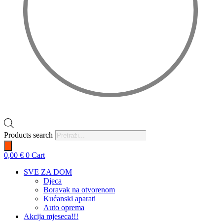
Products search
0,00
€
0
Cart
SVE ZA DOM
Djeca
Boravak na otvorenom
Kućanski aparati
Auto oprema
Akcija mjeseca!!!