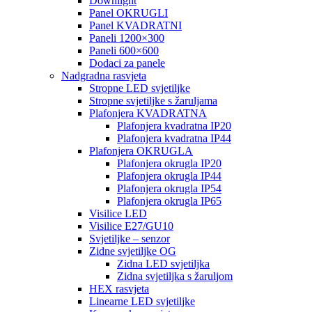
Downlight
Panel OKRUGLI
Panel KVADRATNI
Paneli 1200×300
Paneli 600×600
Dodaci za panele
Nadgradna rasvjeta
Stropne LED svjetiljke
Stropne svjetiljke s žaruljama
Plafonjera KVADRATNA
Plafonjera kvadratna IP20
Plafonjera kvadratna IP44
Plafonjera OKRUGLA
Plafonjera okrugla IP20
Plafonjera okrugla IP44
Plafonjera okrugla IP54
Plafonjera okrugla IP65
Visilice LED
Visilice E27/GU10
Svjetiljke – senzor
Zidne svjetiljke OG
Zidna LED svjetiljka
Zidna svjetiljka s žaruljom
HEX rasvjeta
Linearne LED svjetiljke