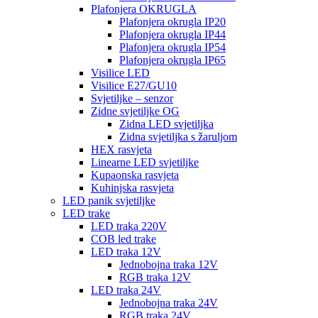
Plafonjera OKRUGLA
Plafonjera okrugla IP20
Plafonjera okrugla IP44
Plafonjera okrugla IP54
Plafonjera okrugla IP65
Visilice LED
Visilice E27/GU10
Svjetiljke – senzor
Zidne svjetiljke OG
Zidna LED svjetiljka
Zidna svjetiljka s žaruljom
HEX rasvjeta
Linearne LED svjetiljke
Kupaonska rasvjeta
Kuhinjska rasvjeta
LED panik svjetiljke
LED trake
LED traka 220V
COB led trake
LED traka 12V
Jednobojna traka 12V
RGB traka 12V
LED traka 24V
Jednobojna traka 24V
RGB traka 24V