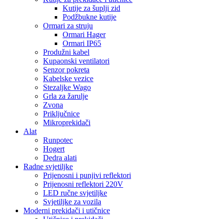
Kutije za šuplji zid
Podžbukne kutije
Ormari za struju
Ormari Hager
Ormari IP65
Produžni kabel
Kupaonski ventilatori
Senzor pokreta
Kabelske vezice
Stezaljke Wago
Grla za žarulje
Zvona
Priključnice
Mikroprekidači
Alat
Runpotec
Hogert
Dedra alati
Radne svjetiljke
Prijenosni i punjivi reflektori
Prijenosni reflektori 220V
LED ručne svjetiljke
Svjetiljke za vozila
Moderni prekidači i utičnice