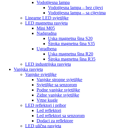
Vodotijesna lampa
Vodotijesna lampa – bez cijevi
Vodotijesna lampa – sa cijevima
Linearne LED svjetiljke
LED magnetna rasvjeta
Mini M05
Nadgradna
Uska magnetna šina S20
Široka magnetna šina S35
Ugradbena
Uska magnetna šina R20
Široka magnetna šina R35
LED industrijska rasvjeta
Vanjska rasvjeta
Vanjske svjetiljke
Vanjske stropne svjetiljke
Svjetiljke sa senzorom
Podne vanjske svjetiljke
Zidne vanjske svjetiljke
Vrtne kugle
LED reflektori i pribor
Led reflektori
Led reflektori sa senzorom
Dodaci za reflektore
LED ulična rasvjeta