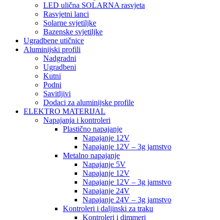
LED ulična SOLARNA rasvjeta
Rasvjetni lanci
Solarne svjetiljke
Bazenske svjetiljke
Ugradbene utičnice
Aluminijski profili
Nadgradni
Ugradbeni
Kutni
Podni
Savitljivi
Dodaci za aluminijske profile
ELEKTRO MATERIJAL
Napajanja i kontroleri
Plastično napajanje
Napajanje 12V
Napajanje 12V – 3g jamstvo
Metalno napajanje
Napajanje 5V
Napajanje 12V
Napajanje 12V – 3g jamstvo
Napajanje 24V
Napajanje 24V – 3g jamstvo
Kontroleri i daljinski za traku
Kontroleri i dimmeri