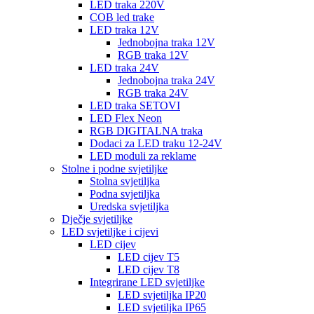
LED traka 220V
COB led trake
LED traka 12V
Jednobojna traka 12V
RGB traka 12V
LED traka 24V
Jednobojna traka 24V
RGB traka 24V
LED traka SETOVI
LED Flex Neon
RGB DIGITALNA traka
Dodaci za LED traku 12-24V
LED moduli za reklame
Stolne i podne svjetiljke
Stolna svjetiljka
Podna svjetiljka
Uredska svjetiljka
Dječje svjetiljke
LED svjetiljke i cijevi
LED cijev
LED cijev T5
LED cijev T8
Integrirane LED svjetiljke
LED svjetiljka IP20
LED svjetiljka IP65