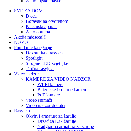
Aluminijske maske
SVE ZA DOM
Djeca
Boravak na otvorenom
Kućanski aparati
Auto oprema
Akcija mjeseca!!!
NOVO
Popularne kategorije
Dekorativna rasvjeta
Spotlight
Stropne LED svjetiljke
Tračna rasvjeta
Video nadzor
KAMERE ZA VIDEO NADZOR
WI-FI kamere
Baterijske i solarne kamere
PoE kamere
Video snimači
Video nadzor dodatci
Rasvjeta
Okviri i armature za žarulje
Držač za E27 žarulje
Nadgradna armatura za žarulje