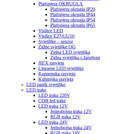
Plafonjera OKRUGLA
Plafonjera okrugla IP20
Plafonjera okrugla IP44
Plafonjera okrugla IP54
Plafonjera okrugla IP65
Visilice LED
Visilice E27/GU10
Svjetiljke – senzor
Zidne svjetiljke OG
Zidna LED svjetiljka
Zidna svjetiljka s žaruljom
HEX rasvjeta
Linearne LED svjetiljke
Kupaonska rasvjeta
Kuhinjska rasvjeta
LED panik svjetiljke
LED trake
LED traka 220V
COB led trake
LED traka 12V
Jednobojna traka 12V
RGB traka 12V
LED traka 24V
Jednobojna traka 24V
RGB traka 24V