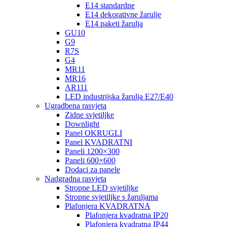
E14 standardne
E14 dekorativne žarulje
E14 paketi žarulja
GU10
G9
R7S
G4
MR11
MR16
AR111
LED industrijska žarulja E27/E40
Ugradbena rasvjeta
Zidne svjetiljke
Downlight
Panel OKRUGLI
Panel KVADRATNI
Paneli 1200×300
Paneli 600×600
Dodaci za panele
Nadgradna rasvjeta
Stropne LED svjetiljke
Stropne svjetiljke s žaruljama
Plafonjera KVADRATNA
Plafonjera kvadratna IP20
Plafonjera kvadratna IP44