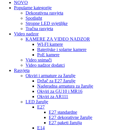
NOVO
Popularne kategorije
Dekorativna rasvjeta
Spotlight
Stropne LED svjetiljke
Tračna rasvjeta
Video nadzor
KAMERE ZA VIDEO NADZOR
WI-FI kamere
Baterijske i solarne kamere
PoE kamere
Video snimači
Video nadzor dodatci
Rasvjeta
Okviri i armature za žarulje
Držač za E27 žarulje
Nadgradna armatura za žarulje
Okviri za GU10 i MR16
Okviri za AR111
LED žarulje
E27
E27 standardne
E27 dekorativne žarulje
E27 paketi žarulja
E14