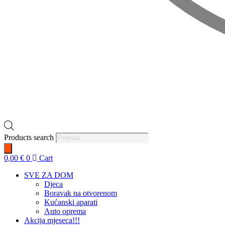
Products search
0,00
€
0
Cart
SVE ZA DOM
Djeca
Boravak na otvorenom
Kućanski aparati
Auto oprema
Akcija mjeseca!!!