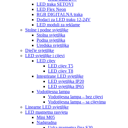
LED traka SETOVI
LED Flex Neon
RGB DIGITALNA traka
Dodaci za LED traku 12-24V
LED moduli za reklame
Stolne i podne svjetiljke
Stolna svjetiljka
Podna svjetiljka
Uredska svjetiljka
Dječje svjetiljke
LED svjetiljke i cijevi
LED cijev
LED cijev T5
LED cijev T8
Integrirane LED svjetiljke
LED svjetiljka IP20
LED svjetiljka IP65
Vodotijesna lampa
Vodotijesna lampa – bez cijevi
Vodotijesna lampa – sa cijevima
Linearne LED svjetiljke
LED magnetna rasvjeta
Mini M05
Nadgradna
Uska magnetna šina S20