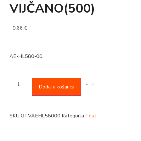
VIJČANO(500)
0,66
€
AE-HL580-00
-
+
Dodaj u košaricu
SKU
GTVAEHL58000
Kategorija
Test