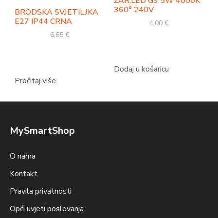
ŽAR.LED G9 5W 4000K
360° 240V
BRODSKA SVJETILJKA
E27 IP44 CRNA
4,00
€
6,65
€
Dodaj u košaricu
Pročitaj više
MySmartShop
O nama
Kontakt
Pravila privatnosti
Opći uvjeti poslovanja