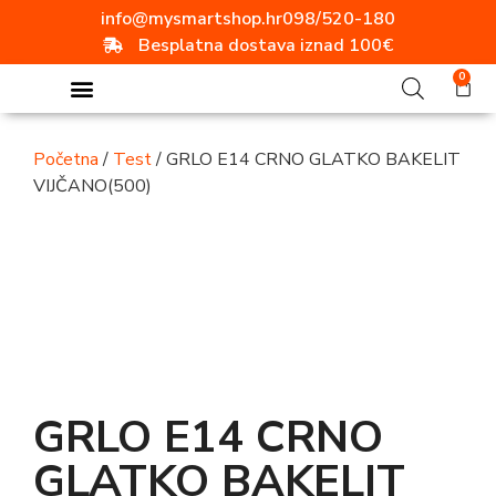
info@mysmartshop.hr
098/520-180
Besplatna dostava iznad 100€
0
Početna
/
Test
/ GRLO E14 CRNO GLATKO BAKELIT
VIJČANO(500)
GRLO E14 CRNO
GLATKO BAKELIT